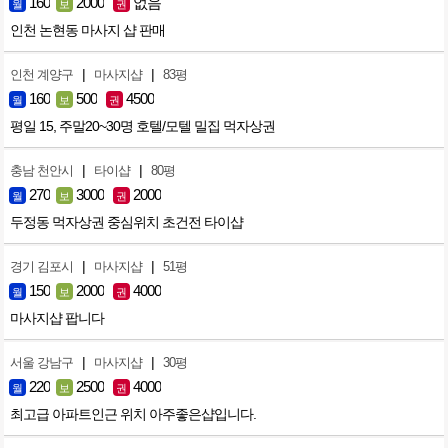
160
2000
없음
월
보
권
인천 논현동 마사지 샵 판매
|
|
인천 계양구
마사지샵
83평
160
500
4500
월
보
권
평일 15, 주말20~30명 호텔/모텔 밀집 먹자상권
|
|
충남 천안시
타이샵
80평
270
3000
2000
월
보
권
두정동 먹자상권 중심위치 초건전 타이샵
|
|
경기 김포시
마사지샵
51평
150
2000
4000
월
보
권
마사지샵 팝니다
|
|
서울 강남구
마사지샵
30평
220
2500
4000
월
보
권
최고급 아파트인근 위치 아주좋은샵입니다.