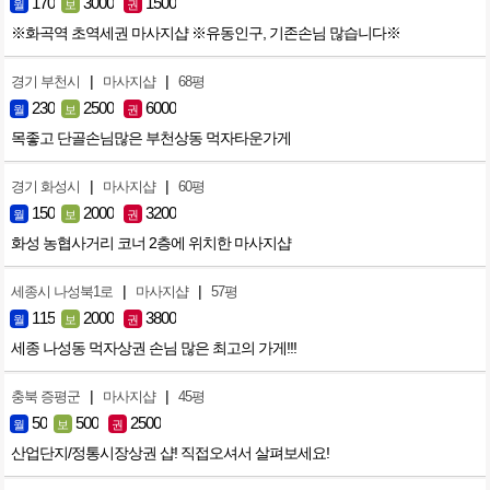
170
3000
1500
월
보
권
※화곡역 초역세권 마사지샵 ※유동인구, 기존손님 많습니다※
|
|
경기 부천시
마사지샵
68평
230
2500
6000
월
보
권
목좋고 단골손님많은 부천상동 먹자타운가게
|
|
경기 화성시
마사지샵
60평
150
2000
3200
월
보
권
화성 농협사거리 코너 2층에 위치한 마사지샵
|
|
세종시 나성북1로
마사지샵
57평
115
2000
3800
월
보
권
세종 나성동 먹자상권 손님 많은 최고의 가게!!!
|
|
충북 증평군
마사지샵
45평
50
500
2500
월
보
권
산업단지/정통시장상권 샵! 직접오셔서 살펴보세요!