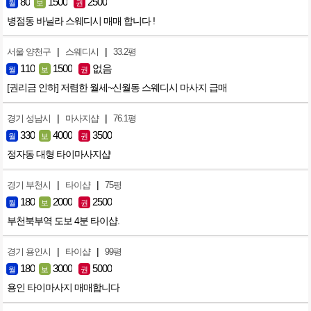
80
1500
2500
월
보
권
병점동 바닐라 스웨디시 매매 합니다 !
|
|
서울 양천구
스웨디시
33.2평
110
1500
없음
월
보
권
[권리금 인하] 저렴한 월세~신월동 스웨디시 마사지 급매
|
|
경기 성남시
마사지샵
76.1평
330
4000
3500
월
보
권
정자동 대형 타이마사지샵
|
|
경기 부천시
타이샵
75평
180
2000
2500
월
보
권
부천북부역 도보 4분 타이샵.
|
|
경기 용인시
타이샵
99평
180
3000
5000
월
보
권
용인 타이마사지 매매합니다