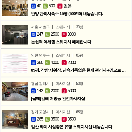
40
500
없음
월
보
권
안양 관리사숙소 15평 (500/40) 내놓습니다.
|
|
서울 서초구
스웨디시
30평
247
2500
3000
월
보
권
논현역 역세권 스웨디시 매매합니다.
|
|
인천 연수구
스웨디시
85평
360
4000
2000
월
보
권
85평, 각방 샤워장, 단속기록없음,현재 관리사 4명으로 성업중
|
|
경남 김해시
마사지샵
50평
143
2000
5000
월
보
권
[급매]김해 어방동 건전마사지샵
|
|
경기 고양시
마사지샵
68평
265
3500
3500
월
보
권
일산 라페 시설좋은 유명 스웨디시샵 내놓습니다