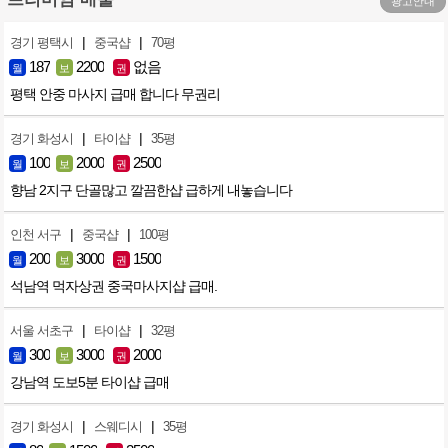
광고안내
|
|
경기 평택시
중국샵
70평
187
2200
없음
월
보
권
평택 안중 마사지 급매 합니다 무권리
|
|
경기 화성시
타이샵
35평
100
2000
2500
월
보
권
향남 2지구 단골많고 깔끔한샵 급하게 내놓습니다
|
|
인천 서구
중국샵
100평
200
3000
1500
월
보
권
석남역 먹자상권 중국마사지샵 급매.
|
|
서울 서초구
타이샵
32평
300
3000
2000
월
보
권
강남역 도보5분 타이샵 급매
|
|
경기 화성시
스웨디시
35평