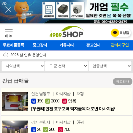
톡상담
메    뉴
무료매물등록
중고장터
커뮤니티
광고안내
마사지클럽
2026 설 연휴 운영안내
[업데이트]모바일 하단 고정메뉴 추가
[업데이트] 개선사항 안내
긴급 급매물
광고안내
|
|
인천 남동구
마사지샵
43평
190
2000
없음
월
보
권
[무권리]인천 호구포역 먹자골목 대로변 마사지샵.
|
|
경기 부천시
마사지샵
37평
20
300
700
월
보
권