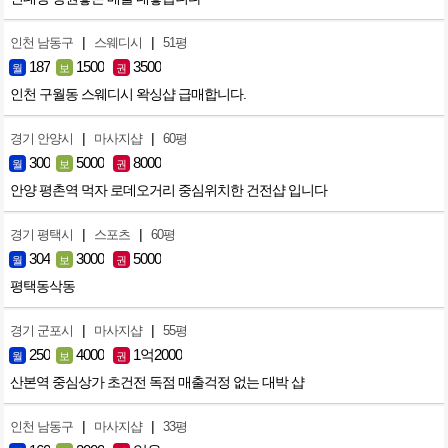
|
|
인천 남동구
스웨디시
51평
187
1500
3500
월
보
권
인천 구월동 스웨디시 왁싱샵 급매합니다.
|
|
경기 안양시
마사지샵
60평
300
5000
8000
월
보
권
안양 평촌역 먹자 로데오거리 중심위치한 건전샵 입니다
|
|
경기 평택시
스포츠
60평
304
3000
5000
월
보
권
평택동삭동
|
|
경기 군포시
마사지샵
55평
250
4000
1억2000
월
보
권
산본역 중심상가 초건전 독점 매출걱정 없는 대박 샵
|
|
인천 남동구
마사지샵
33평