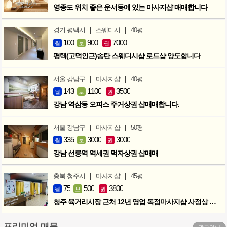
영종도 위치 좋은 운서동에 있는 마사지샵 매매합니다
|
|
경기 평택시
스웨디시
40평
100
900
7000
월
보
권
평택(고덕인근)송탄 스웨디시샵 로드샵 양도합니다
|
|
서울 강남구
마사지샵
40평
143
1100
3500
월
보
권
강남 역삼동 오피스 주거상권 샵매매합니다.
|
|
서울 강남구
마사지샵
50평
335
3000
3000
월
보
권
강남 선릉역 역세권 먹자상권 샵매매
|
|
충북 청주시
마사지샵
45평
75
500
3800
월
보
권
청주 육거리시장 근처 12년 영업 독점마사지샵 사정상 급매합니다.
프리미엄 매물