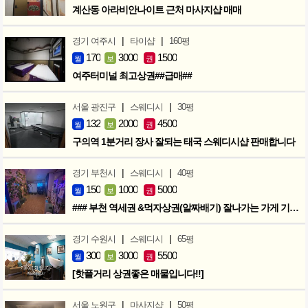
계산동 아라비안나이트 근처 마사지샵 매매
|
|
경기 여주시
타이샵
160평
170
3000
1500
월
보
권
여주터미널 최고상권##급매##
|
|
서울 광진구
스웨디시
30평
132
2000
4500
월
보
권
구의역 1분거리 장사 잘되는 태국 스웨디시샵 판매합니다
|
|
경기 부천시
스웨디시
40평
150
1000
5000
월
보
권
### 부천 역세권 &먹자상권(알짜배기) 잘나가는 가게 기회입니다 ###
|
|
경기 수원시
스웨디시
65평
300
3000
5500
월
보
권
[핫플거리 상권좋은 매물입니다!!]
|
|
서울 노원구
마사지샵
50평