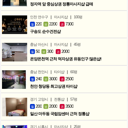
정자역 앞 중심상권 정통마사지샵 급매
|
|
인천 연수구
마사지샵
100평
220
2200
7300
월
보
권
구송도 순수건전샵
|
|
충남 아산시
마사지샵
45평
50
300
2000
월
보
권
온양온천역 근처 먹자상권 유동인구 많은샵!
|
|
충남 천안시
타이샵
60평
240
3000
2500
월
보
권
천안 청당동 최고상권 타이샵
|
|
경기 고양시
전통샵
57평
200
2000
3500
월
보
권
일산 마두동 국립암센터 근처 정통샵
|
|
경기 시흥시
마사지샵
25평