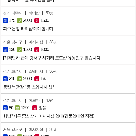
|
|
경기 파주시
타이샵
50평
175
2000
1500
월
보
권
파주 운정 타이샵 매매합니다
|
|
서울 강서구
마사지샵
35평
130
1500
1000
월
보
권
[가격인하 급매]강서구 사거리 로드샵 유동인구 많습니다.
|
|
경기 화성시
스웨디시
55평
210
2000
1억
월
보
권
동탄 북광장 1등 스웨디시 샵 !
|
|
경기 화성시
아로마
40평
80
1200
없음
월
보
권
향남2지구 중심상가 마사지샵 임대(건물임대인 직접)
|
|
서울 강서구
마사지샵
30평