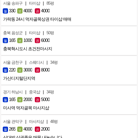
|
|
서울 송파구
타이샵
85평
330
4000
4000
월
보
권
가락동 24시 먹자골목상권 타이샵 매매
|
|
충북 음성군
타이샵
50평
165
1000
6000
월
보
권
충북혁시도시 초건전마사지
|
|
서울 금천구
스웨디시
34평
220
3000
8000
월
보
권
가산디지털단지역
|
|
경기 하남시
중국샵
34평
165
2000
5000
월
보
권
미사역 먹자골목 마사지샵
|
|
서울 관악구
마사지샵
48평
265
4000
2000
월
보
권
신대방 상권좋은 매물 내놓습니다