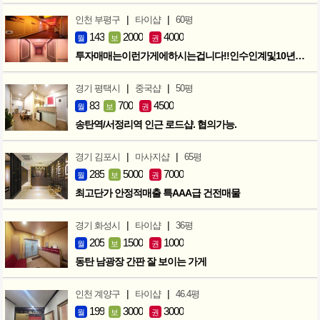
|
|
인천 부평구
타이샵
60평
143
2000
4000
월
보
권
투자매매는이런가게에하시는겁니다!!인수인계및10년노하우 모두승계
|
|
경기 평택시
중국샵
50평
83
700
4500
월
보
권
송탄역/서정리역 인근 로드샵. 협의가능.
|
|
경기 김포시
마사지샵
65평
285
5000
7000
월
보
권
최고단가 안정적매출 특AAA급 건전매물
|
|
경기 화성시
타이샵
36평
205
1500
1000
월
보
권
동탄 남광장 간판 잘 보이는 가게
|
|
인천 계양구
타이샵
46.4평
199
3000
3000
월
보
권