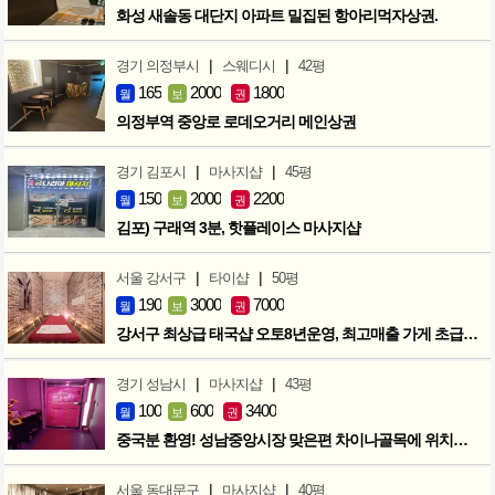
화성 새솔동 대단지 아파트 밀집된 항아리먹자상권.
|
|
경기 의정부시
스웨디시
42평
165
2000
1800
월
보
권
의정부역 중앙로 로데오거리 메인상권
|
|
경기 김포시
마사지샵
45평
150
2000
2200
월
보
권
김포) 구래역 3분, 핫플레이스 마사지샵
|
|
서울 강서구
타이샵
50평
190
3000
7000
월
보
권
강서구 최상급 태국샵 오토8년운영, 최고매출 가게 초급매!!!
|
|
경기 성남시
마사지샵
43평
100
600
3400
월
보
권
중국분 환영! 성남중앙시장 맞은편 차이나골목에 위치한 마사지샵
|
|
서울 동대문구
마사지샵
40평