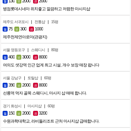
130
2000
2000
월
보
권
병점롯데시네마 위치좋고 깔끔하고 저렴한 마사지샵
|
|
제주도 서귀포시
전통샵
15평
75
300
1000
월
보
권
제주천제연아로마(관광지)
|
|
서울 영등포구
스웨디시
80평
400
3000
8000
월
보
권
여의도 샛강역 인근 업계 최고 시설, 개수 보장 매장 팝니다
|
|
서울 강남구
토탈샵
60평
390
2000
8000
월
보
권
선릉역 먹자 골목 스웨디시, 마사지 샵 매매 합니다.
|
|
경기 화성시
마사지샵
60평
150
2000
3200
월
보
권
수원과학대학교, 라비돌리조트 근처 마사지샵 급매합니다.