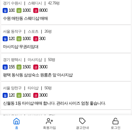
|
|
경기 수원시
스웨디시
42.79평
100
1000
8000
월
보
권
수원 매탄동 스웨디샵 매매
|
|
서울 동작구
스포츠
26평
120
1000
300
월
보
권
마사지샵 무권리임대
|
|
경기 평택시
마사지샵
50평
155
1500
3000
월
보
권
평택 동삭동 삼성숙소 원룸촌 앞 마사지샵
|
|
서울 양천구
타이샵
50평
120
1000
3000
월
보
권
신월동 1등 타이샵 매매 합니다. 관리사 사이즈 엄청 좋습니다.
|
|
경기 용인시
마사지샵
45평
100
1000
4000
월
보
권
홈
회원가입
광고안내
로그인
용인동백 장사잘되는샆