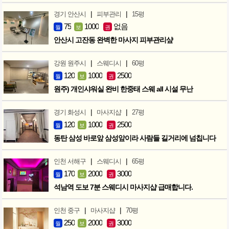
|
|
경기 안산시
피부관리
15평
75
1000
없음
월
보
권
안산시 고잔동 완벽한 마사지 피부관리샾
|
|
강원 원주시
스웨디시
60평
120
1000
2500
월
보
권
원주) 개인샤워실 완비 한중태 스웨 all 시설 무난
|
|
경기 화성시
마사지샵
27평
120
1000
2500
월
보
권
동탄 삼성 바로앞 삼성앞이라 사람들 길거리에 넘칩니다
|
|
인천 서해구
스웨디시
65평
170
2000
3000
월
보
권
석남역 도보 7분 스웨디시 마사지샵 급매합니다.
|
|
인천 중구
마사지샵
70평
250
2000
3000
월
보
권