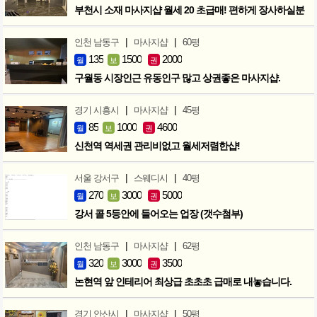
부천시 소재 마사지샵 월세 20 초급매! 편하게 장사하실분
|
|
인천 남동구
마사지샵
60평
135
1500
2000
월
보
권
구월동 시장인근 유동인구 많고 상권좋은 마사지샵.
|
|
경기 시흥시
마사지샵
45평
85
1000
4600
월
보
권
신천역 역세권 관리비없고 월세저렴한샵!
|
|
서울 강서구
스웨디시
40평
270
3000
5000
월
보
권
강서 콜 5등안에 들어오는 업장 (갯수첨부)
|
|
인천 남동구
마사지샵
62평
320
3000
3500
월
보
권
논현역 앞 인테리어 최상급 초초초 급매로 내놓습니다.
|
|
경기 안산시
마사지샵
50평