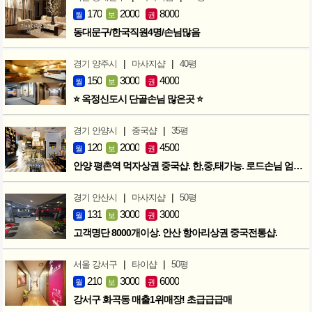
170
2000
8000
월
보
권
동대문구/한국직원4명/손님많음
|
|
경기 양주시
마사지샵
40평
150
3000
4000
월
보
권
⭐ 옥정신도시 단골손님 많은곳 ⭐
|
|
경기 안양시
중국샵
35평
120
2000
4500
월
보
권
안양 평촌역 먹자상권 중국샵. 한,중,태가능. 로드손님 엄청많아요!
|
|
경기 안산시
마사지샵
50평
131
3000
3000
월
보
권
고객명단 8000개이상. 안산 항아리상권 중국전통샵.
|
|
서울 강서구
타이샵
50평
210
3000
6000
월
보
권
강서구 화곡동 매출1위매장! 초급급급매