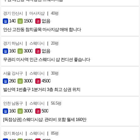
|
|
경기 안산시
마사지샵
40평
140
1500
없음
월
보
권
안산 고잔동 참치골목 마사지샵 매매 합니다
|
|
경기 하남시
스웨디시
20평
160
3000
없음
월
보
권
무권리 미사역 인근 스웨디시 샵 컨디션 좋습니다
|
|
서울 강서구
스웨디시
30평
260
3000
4500
월
보
권
발산역 1번출구 1분거리 3층 최고 상권 위치
|
|
인천 남동구
스웨디시
56.5평
160
3000
500
월
보
권
[독점상권] 스웨디시샵. 관리비 포함 월세 160만
|
|
경기 화성시
스웨디시
85평