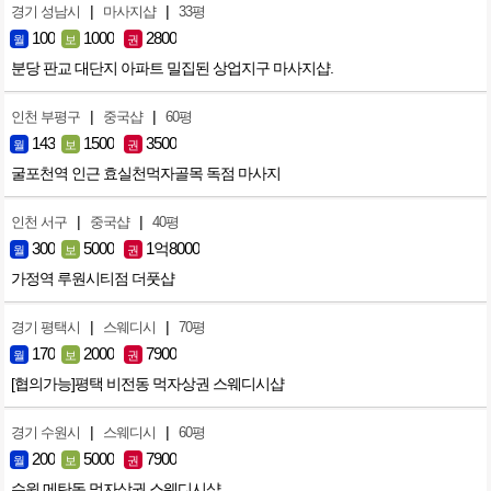
|
|
경기 성남시
마사지샵
33평
100
1000
2800
월
보
권
분당 판교 대단지 아파트 밀집된 상업지구 마사지샵.
|
|
인천 부평구
중국샵
60평
143
1500
3500
월
보
권
굴포천역 인근 효실천먹자골목 독점 마사지
|
|
인천 서구
중국샵
40평
300
5000
1억8000
월
보
권
가정역 루원시티점 더풋샵
|
|
경기 평택시
스웨디시
70평
170
2000
7900
월
보
권
[협의가능]평택 비전동 먹자상권 스웨디시샵
|
|
경기 수원시
스웨디시
60평
200
5000
7900
월
보
권
수원 메탄동 먹자상권 스웨디시샵