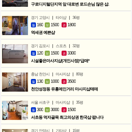
구로디지털단지역 앞 대로변 로드손님 많은 샵.
|
|
경기 고양시
타이샵
36평
160
1500
1800
월
보
권
역세권 예쁜샵
|
|
경기 김포시
스포츠
32평
120
1500
3300
월
보
권
시설좋은마사지샵(개인사정)*급매*
|
|
충남 천안시
마사지샵
80평
130
1000
3500
월
보
권
천안성정동 유흥메인거리 마사지샵매매
|
|
서울 서초구
마사지샵
35평
300
3000
1500
월
보
권
서초동 먹자골목 최고의상권 한국샵 팝니다
|
|
경기 안양시
기타샵
15평