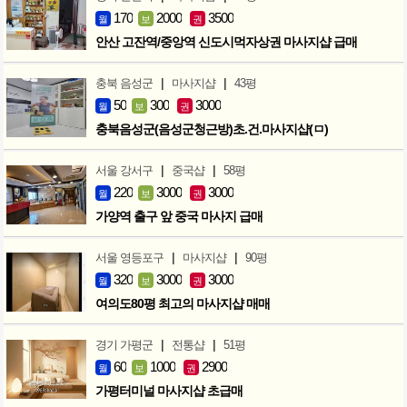
170
2000
3500
월
보
권
안산 고잔역/중앙역 신도시먹자상권 마사지샵 급매
|
|
충북 음성군
마사지샵
43평
50
300
3000
월
보
권
충북음성군(음성군청근방)초.건.마사지샵(ㅁ)
|
|
서울 강서구
중국샵
58평
220
3000
3000
월
보
권
가양역 출구 앞 중국 마사지 급매
|
|
서울 영등포구
마사지샵
90평
320
3000
3000
월
보
권
여의도80평 최고의 마사지샵 매매
|
|
경기 가평군
전통샵
51평
60
1000
2900
월
보
권
가평터미널 마사지샵 초급매