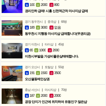
100
2000
800
월
보
권
권리인하 급매! 시흥 신천역근처 마사지샵 급매
|
|
경기 동두천시
중국샵
68평
189
3000
없음
월
보
권
동두천시 지행동 마사지샵 급매합니다(무권리금)
|
|
경기 이천시
타이샵
45평
65
1000
2000
월
보
권
이천시부발읍 가성비좋은샾매매합니다.
|
|
경기 오산시
토탈샵
55평
191
1500
3500
월
보
권
오산궐동메인상권
|
|
충남 서산시
마사지샵
70평
187
2000
2000
월
보
권
공장 단지가 인근에 위치하여 유동인구 많은샵