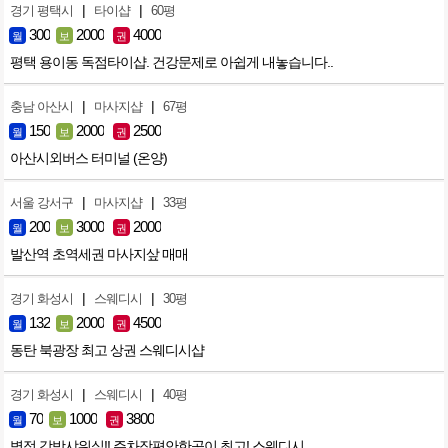
|
|
경기 평택시
타이샵
60평
300
2000
4000
월
보
권
평택 용이동 독점타이샵. 건강문제로 아쉽게 내놓습니다..
|
|
충남 아산시
마사지샵
67평
150
2000
2500
월
보
권
아산시외버스 터미널 (온양)
|
|
서울 강서구
마사지샵
33평
200
3000
2000
월
보
권
발산역 초역세권 마사지샆 매매
|
|
경기 화성시
스웨디시
30평
132
2000
4500
월
보
권
동탄 북광장 최고 상권 스웨디시샵
|
|
경기 화성시
스웨디시
40평
70
1000
3800
월
보
권
병점 각방샤워실!! 주차장편안한곳이 최고! 스웨디시