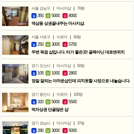
|
|
서울 강남구
마사지샵
70평
350
5000
8000
월
보
권
역삼동 상권끝내주는 마사지샵.
|
|
서울 서초구
아로마
60평
250
3000
5700
월
보
권
주변 독점 샵입니다. 터가 좋은곳! 골목아닌 대로변위치
|
|
경기 오산시
마사지샵
50평
105
1000
2800
월
보
권
정말 잘되는 아까운샵인데 피치못할 사정으로 내놓습니다.
|
|
경기 용인시
아로마
100평
320
5000
5500
월
보
권
먹자상권 단골많은 샵
|
|
경기 성남시
마사지샵
37평
280
3000
5000
월
보
권