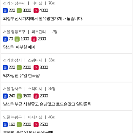
|
|
경기 의정부시
타이샵
70평
220
3000
4000
월
보
권
의정부신시가지에서 젤유명한가게 내놓습니다.
|
|
서울 영등포구
피부관리
7평
70
1000
2300
월
보
권
당산역 피부샾 매매
|
|
경기 화성시
스웨디시
33평
220
2000
3000
월
보
권
먹자상권 유일 한국샵
|
|
서울 강서구
스웨디시
35평
240
3500
2000
월
보
권
발산역부근 시설좋고 손님많고 로드손많고 일단클릭
|
|
인천 부평구
마사지샵
40평
160
2000
2500
월
보
권
부평역 바로 앞 역세권샵 급매.