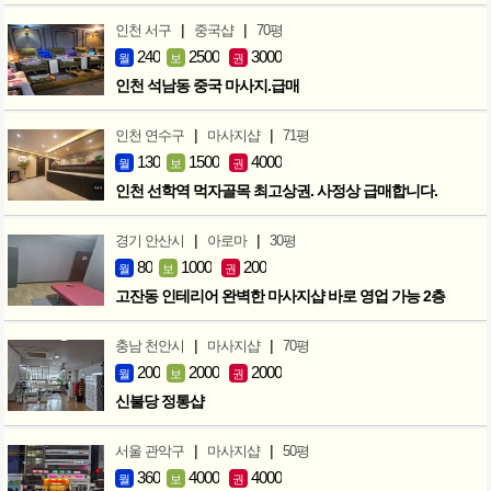
|
|
인천 서구
중국샵
70평
240
2500
3000
월
보
권
인천 석남동 중국 마사지.급매
|
|
인천 연수구
마사지샵
71평
130
1500
4000
월
보
권
인천 선학역 먹자골목 최고상권. 사정상 급매합니다.
|
|
경기 안산시
아로마
30평
80
1000
200
월
보
권
고잔동 인테리어 완벽한 마사지샵 바로 영업 가능 2층
|
|
충남 천안시
마사지샵
70평
200
2000
2000
월
보
권
신불당 정통샵
|
|
서울 관악구
마사지샵
50평
360
4000
4000
월
보
권