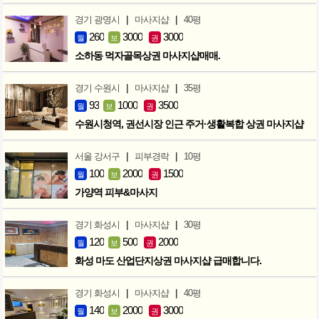
|
|
경기 광명시
마사지샵
40평
260
3000
3000
월
보
권
소하동 먹자골목상권 마사지샵매매.
|
|
경기 수원시
마사지샵
35평
93
1000
3500
월
보
권
수원시청역, 권선시장 인근 주거·생활복합 상권 마사지샵
|
|
서울 강서구
피부경락
10평
100
2000
1500
월
보
권
가양역 피부&마사지
|
|
경기 화성시
마사지샵
30평
120
500
2000
월
보
권
화성 마도 산업단지상권 마사지샵 급매합니다.
|
|
경기 화성시
마사지샵
40평
140
2000
3000
월
보
권