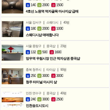
140
2000
1500
월
보
권
4호선 노원역 먹자골목 마사지샵 급매
|
|
서울 강서구
스웨디시
40평
180
2000
1000
월
보
권
스웨디시샵 매매합니다
|
|
서울 중랑구
중국샵
23평
132
500
1600
월
보
권
망우역 우림시장 인근 먹자상권 중국샵
|
|
충북 청주시
타이샵
90평
250
3000
3000
월
보
권
청주 터미널 마사지 샾
|
|
인천 연수구
중국샵
40평
240
3000
2500
월
보
권
인천송도시도시