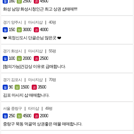
160
2500
4500
월
보
권
화성 남양 화성시청인근 최고 상권 샵매매!!!!
|
|
경기 양주시
마사지샵
40평
150
3000
4000
월
보
권
❤️ 옥정신도시 단골손님 많은곳 ❤️
|
|
경기 화성시
마사지샵
55평
100
2000
2500
월
보
권
[협의가능]건강상 이유로 급매합니다.
|
|
경기 김포시
마사지샵
70평
90
1500
3500
월
보
권
김포 마사지 샵 매매합니다.
|
|
서울 중랑구
타이샵
49평
250
4500
2000
월
보
권
중랑구 묵동 먹골역 상권좋은 매물 매매합니다.