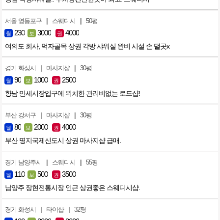
|
|
서울 영등포구
스웨디시
50평
230
3000
4000
월
보
권
여의도 회사, 먹자골목 상권 각방 샤워실 완비 시설 손 댈곳x
|
|
경기 화성시
마사지샵
30평
90
1000
2500
월
보
권
향남 만세시장입구에 위치한 관리비없는 로드샵!
|
|
부산 강서구
마사지샵
30평
80
2000
4000
월
보
권
부산 명지국제신도시 상권 마사지샵 급매.
|
|
경기 남양주시
스웨디시
55평
110
500
3500
월
보
권
남양주 장현전통시장 인근 상권좋은 스웨디시샵.
|
|
경기 화성시
타이샵
32평