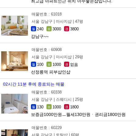
최고급 아파트인근 위치 아주좋은샵입니다.
매물번호 : 61018
서울 강남구 |
마사지샵 |
47평
240
3000
3800
월
보
권
강남구~~
매물번호 : 60908
서울 강남구 |
마사지샵 |
29평
100
1000
없음
월
보
권
선정릉역 피부샵인샵
02시간 11분 후에 종료되는 매물
매물번호 : 60338
서울 강남구 |
스웨디시 |
25평
130
1000
1800
월
보
권
보증금1000만원ㅡ월세130만원ㆍ권리금1800만원
매물번호 : 60229
서울 강남구 |
토탈샵 |
60평