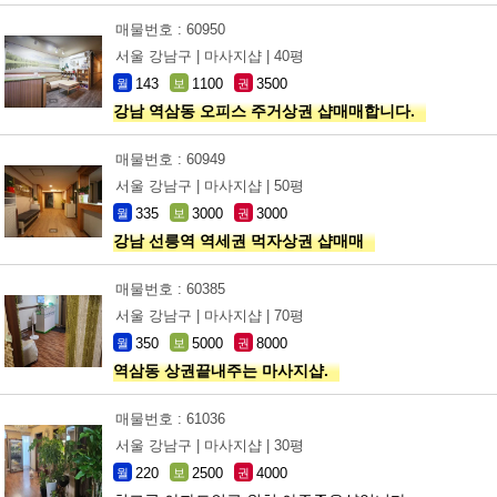
매물번호 : 60950
서울 강남구 |
마사지샵 |
40평
143
1100
3500
월
보
권
강남 역삼동 오피스 주거상권 샵매매합니다.
매물번호 : 60949
서울 강남구 |
마사지샵 |
50평
335
3000
3000
월
보
권
강남 선릉역 역세권 먹자상권 샵매매
매물번호 : 60385
서울 강남구 |
마사지샵 |
70평
350
5000
8000
월
보
권
역삼동 상권끝내주는 마사지샵.
매물번호 : 61036
서울 강남구 |
마사지샵 |
30평
220
2500
4000
월
보
권