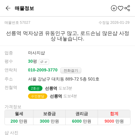
매물정보
매물번호 57027
수정일 2026-01-29
선릉역 먹자상권 유동인구 많고, 로드손님 많은샵 사정
상 내놓습니다.
업종
마사지샵
평수
평
㎡
연락처
전화걸기
주소
서울 강남구 대치동 889-72 5층 501호
전철역
선릉역
도보3분
2호선
선릉역
도보4분
수인분당
가격정보
월세
보증금
권리금
합계
만원
만원
만원
만원
샵 사진