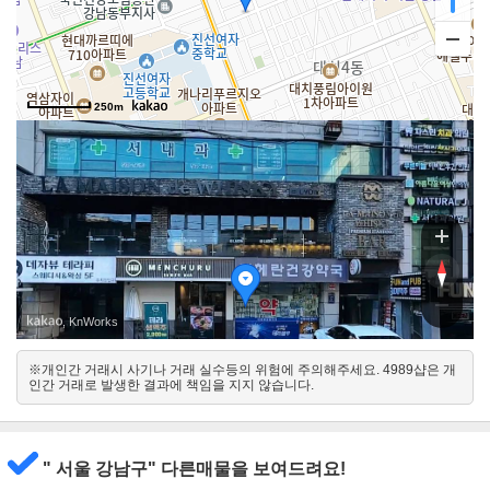
250m
선릉로
선릉로86
선릉로86
, KnWorks
※개인간 거래시 사기나 거래 실수등의 위험에 주의해주세요. 4989샵은 개
동
인간 거래로 발생한 결과에 책임을 지지 않습니다.
서
남
" 서울 강남구" 다른매물을 보여드려요!