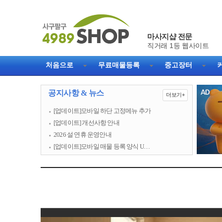
마사지샵 전문
직거래 1등 웹사이트
처음으로
무료매물등록
중고장터
공지사항 & 뉴스
더보기+
[업데이트]모바일 하단 고정메뉴 추가
[업데이트] 개선사항 안내
2026 설 연휴 운영안내
[업데이트]모바일 매물 등록 양식 U…