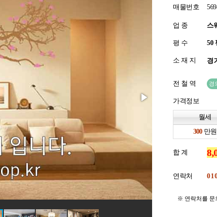
매물번호
569
업 종
스
평 수
소 재 지
경기
전 철 역
경
가격정보
월세
만원
합 계
연락처
※ 연락처를 문