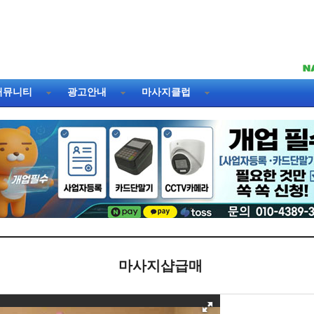
커뮤니티
광고안내
마사지클럽
마사지샵급매