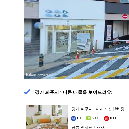
, KnWorks
"경기 파주시" 다른 매물을 보여드려요!
경기 파주시
|
마사지샵
|
평
금름 역세권 마사지