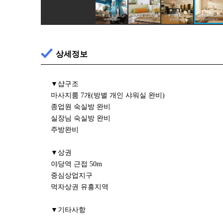
상세정보
▼샵구조
마사지룸 7개(방별 개인 샤워실 완비)
종업원 숙실방 완비
실장님 숙실방 완비
주방완비
▼상권
야당역 근접 50m
중심상업지구
먹자상권 유흥지역
▼기타사항