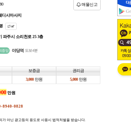
80
매물신고
웨디시마사지
평
㎡
 파주시 소리천로 25 3층
야당역
도보4분
의중앙
보증금
권리금
만원
만원
만원
의가 아닌 광고등의 용도로 사용시 법적처벌을 받습니다.