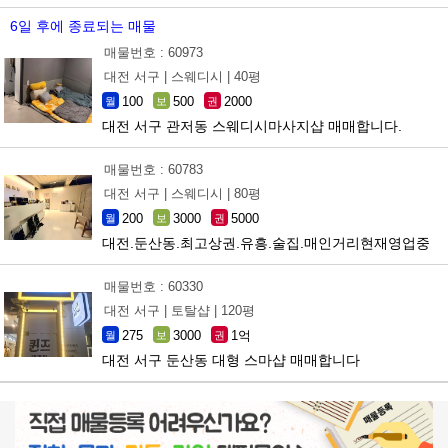
6일 후에 종료되는 매물
매물번호 : 60973
대전 서구 |
스웨디시 |
40평
100
500
2000
월
보
권
대전 서구 관저동 스웨디시마사지샵 매매합니다.
매물번호 : 60783
대전 서구 |
스웨디시 |
80평
200
3000
5000
월
보
권
대전.둔산동.최고상권.유흥.술집.매인거리현재영업중
매물번호 : 60330
대전 서구 |
토탈샵 |
120평
275
3000
1억
월
보
권
대전 서구 둔산동 대형 스마샵 매매합니다