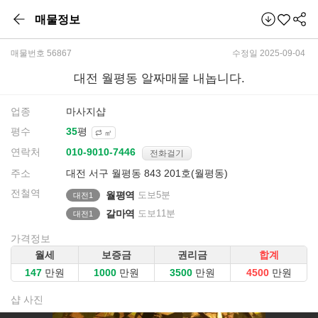
매물정보
매물번호 56867
수정일 2025-09-04
대전 월평동 알짜매물 내놉니다.
업종
마사지샵
평수
평
㎡
연락처
전화걸기
주소
대전 서구 월평동 843 201호(월평동)
전철역
월평역
도보5분
대전1
갈마역
도보11분
대전1
가격정보
월세
보증금
권리금
합계
만원
만원
만원
만원
샵 사진