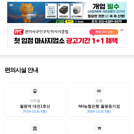
편의시설 안내
지하철
은행
월평역 대전1호선
NH농협은행 월평동지점
371m (도보 5분)
331m (도보 5분)