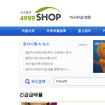
마사지샵 전문
직거래 1등 웹사이트
처음으로
무료매물등록
중고장터
공지사항 & 뉴스
더보기+
[업데이트]모바일 하단 고정메뉴 추가
[업데이트] 개선사항 안내
2026 설 연휴 운영안내
[업데이트]모바일 매물 등록 양식 U…
긴급급매물