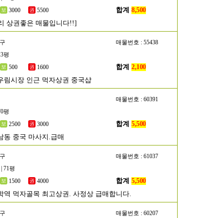
합계
8,500
3000
5500
리 상권좋은 매물입니다!!]
랑구
매물번호 : 55438
23평
합계
2,100
500
1600
우림시장 인근 먹자상권 중국샵
매물번호 : 60391
70평
합계
5,500
2500
3000
남동 중국 마사지.급매
수구
매물번호 : 61037
| 71평
합계
5,500
1500
4000
학역 먹자골목 최고상권. 사정상 급매합니다.
악구
매물번호 : 60207