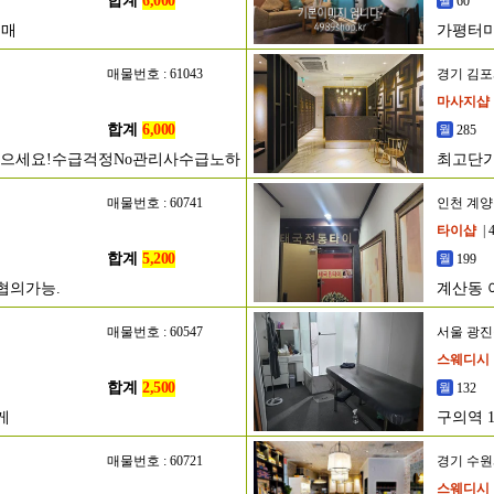
합계
6,000
60
매매
가평터미
매물번호 : 61043
경기 김
마사지샵
합계
6,000
285
으세요!수급걱정No관리사수급노하
최고단가
매물번호 : 60741
인천 계
타이샵
| 
합계
5,200
199
협의가능.
계산동 
매물번호 : 60547
서울 광
스웨디시
합계
2,500
132
게
구의역 
매물번호 : 60721
경기 수
스웨디시