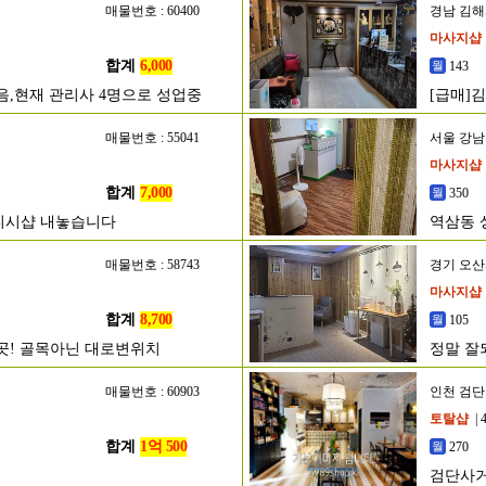
매물번호 : 60400
경남 김
마사지샵
합계
6,000
143
없음,현재 관리사 4명으로 성업중
[급매]
매물번호 : 55041
서울 강
마사지샵
합계
7,000
350
디시샵 내놓습니다
역삼동 
매물번호 : 58743
경기 오
마사지샵
합계
8,700
105
은곳! 골목아닌 대로변위치
정말 잘
매물번호 : 60903
인천 검
토탈샵
| 
합계
1억 500
270
검단사거