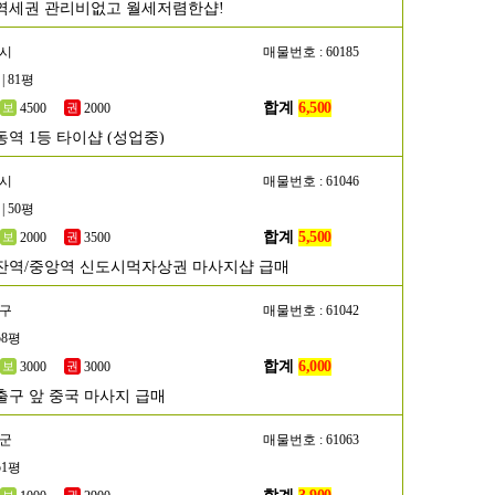
역세권 관리비없고 월세저렴한샵!
천시
매물번호 : 60185
| 81평
합계
6,500
4500
2000
동역 1등 타이샵 (성업중)
산시
매물번호 : 61046
| 50평
합계
5,500
2000
3500
잔역/중앙역 신도시먹자상권 마사지샵 급매
서구
매물번호 : 61042
58평
합계
6,000
3000
3000
출구 앞 중국 마사지 급매
평군
매물번호 : 61063
51평