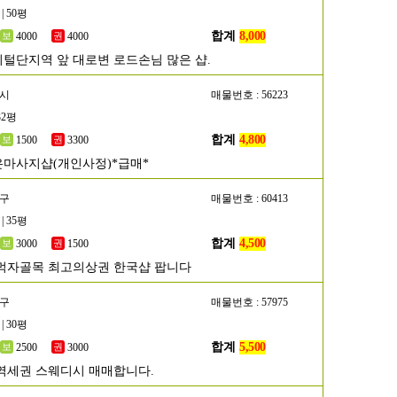
| 50평
합계
8,000
4000
4000
털단지역 앞 대로변 로드손님 많은 샵.
포시
매물번호 : 56223
32평
합계
4,800
1500
3300
마사지샵(개인사정)*급매*
초구
매물번호 : 60413
| 35평
합계
4,500
3000
1500
먹자골목 최고의상권 한국샵 팝니다
초구
매물번호 : 57975
| 30평
합계
5,500
2500
3000
역세권 스웨디시 매매합니다.