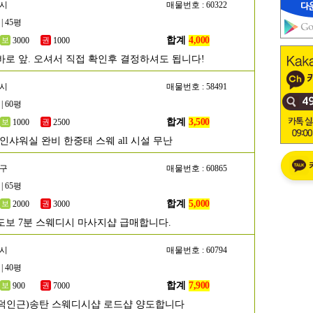
성시
매물번호 : 60322
| 45평
합계
4,000
3000
1000
바로 앞. 오셔서 직접 확인후 결정하셔도 됩니다!
주시
매물번호 : 58491
| 60평
합계
3,500
1000
2500
인샤워실 완비 한중태 스웨 all 시설 무난
해구
매물번호 : 60865
| 65평
합계
5,000
2000
3000
도보 7분 스웨디시 마사지샵 급매합니다.
택시
매물번호 : 60794
| 40평
합계
7,900
900
7000
덕인근)송탄 스웨디시샵 로드샵 양도합니다