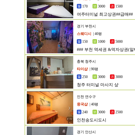
170
3000
1500
여주터미널 최고상권##급매##
경기 부천시
스웨디시
| 40평
150
1000
5000
### 부천 역세권 &먹자상권(
###
충북 청주시
타이샵
| 90평
250
3000
3000
청주 터미널 마사지 샾
인천 연수구
중국샵
| 40평
240
3000
2500
인천송도시도시
경기 안산시