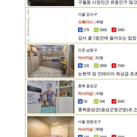
구월동 시장인근 유동인구 많고
서울 강서구
스웨디시
| 40평
270
3000
5000
강서 콜 5등안에 들어오는 업장
인천 남동구
마사지샵
| 62평
320
3000
3500
논현역 앞 인테리어 최상급 초
충북 음성군
마사지샵
| 43평
50
300
3000
충북음성군(음성군청근방)초.건
서울 영등포구
마사지샵
| 90평