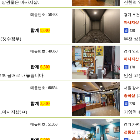
 상권좋은 마사지샵.
신천역 
매물번호 : 58438
경기 부
마사지샵
합계
8,000
430
 (갯수첨부)
부천 상
매물번호 : 49360
경기 안
마사지샵
합계
6,500
170
초초 급매로 내놓습니다.
안산 고
매물번호 : 60854
서울 강
중국샵
| 
합계
3,300
220
.마사지샵(ㅁ)
가양역 
매물번호 : 51353
경기 가
전통샵
| 