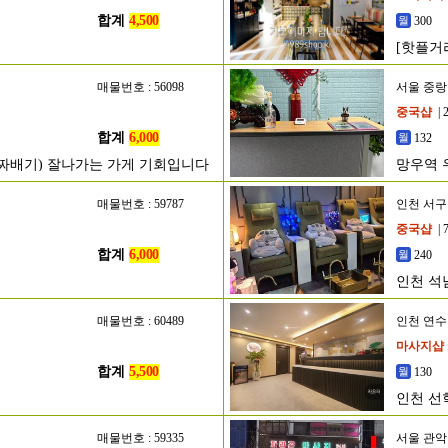
합계
4,500
300
[핫플거
매물번호 : 56098
서울 중
중국샵
| 
합계
6,000
132
알짜배기) 잘나가는 가게 기회입니다
망우역 
매물번호 : 59787
인천 서구
중국샵
| 
합계
6,000
240
인천 석
매물번호 : 60489
인천 연
마사지샵
합계
5,500
130
인천 선
매물번호 : 59335
서울 관