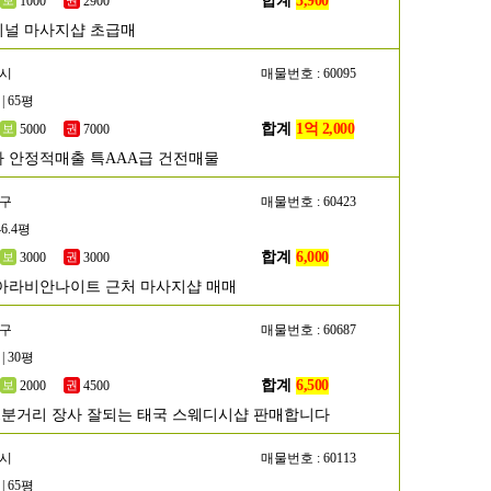
합계
3,900
1000
2900
널 마사지샵 초급매
포시
매물번호 : 60095
| 65평
합계
1억 2,000
5000
7000
 안정적매출 특AAA급 건전매물
양구
매물번호 : 60423
46.4평
합계
6,000
3000
3000
아라비안나이트 근처 마사지샵 매매
진구
매물번호 : 60687
| 30평
합계
6,500
2000
4500
1분거리 장사 잘되는 태국 스웨디시샵 판매합니다
원시
매물번호 : 60113
| 65평