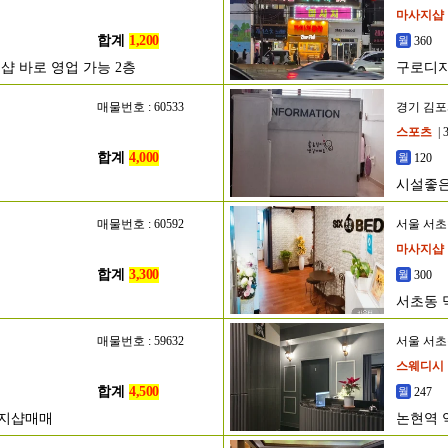
마사지샵
합계
1,200
360
 바로 영업 가능 2층
구로디지
매물번호 : 60533
경기 김
스포츠
| 
합계
4,000
120
시설좋은
매물번호 : 60592
서울 서
마사지샵
합계
3,300
300
서초동 
매물번호 : 59632
서울 서
스웨디시
합계
4,500
247
사지샵매매
논현역 