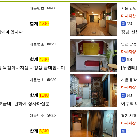
매물번호 : 60950
서울 강
마사지샵
합계
4,600
335
샵매매합니다.
강남 선
매물번호 : 60862
인천 남
마사지샵
합계
4,300
190
영업 독점마사지샵 사정상 급매합니다.
[무권리
매물번호 : 60380
서울 동
마사지샵
합계
1,000
143
 초급매! 편하게 장사하실분
이수역 
매물번호 : 59628
경기 시
마사지샵
합계
3,500
85