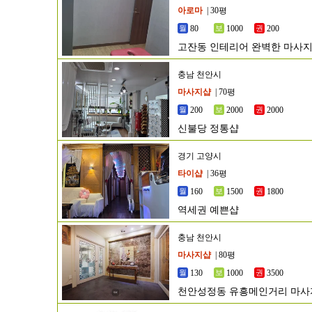
아로마
| 30평
80
1000
200
고잔동 인테리어 완벽한 마사지샵
충남 천안시
마사지샵
| 70평
200
2000
2000
신불당 정통샵
경기 고양시
타이샵
| 36평
160
1500
1800
역세권 예쁜샵
충남 천안시
마사지샵
| 80평
130
1000
3500
천안성정동 유흥메인거리 마