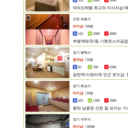
320
3000
3000
여의도80평 최고의 마사지샵 
인천 부평구
타이샵
| 60평
143
2000
4000
부평역태국1등.기회찬스지금잡
우이전ok
경기 평택시
중국샵
| 50평
83
700
4500
송탄역/서정리역 인근 로드샵. 
경기 화성시
타이샵
| 36평
205
1500
1000
동탄 남광장 간판 잘 보이는 가
경기 여주시
타이샵
| 160평