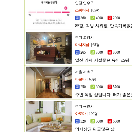
인천 연수구
스웨디시
| 85평
360
4000
2000
85평, 각방 샤워장, 단속기록
경기 고양시
마사지샵
| 68평
265
3500
3500
일산 라페 시설좋은 유명 스웨
서울 서초구
아로마
| 60평
250
3000
5700
주변 독점 샵입니다. 터가 좋
경기 용인시
아로마
| 100평
320
5000
5500
먹자상권 단골많은 샵