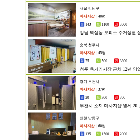
서울 강남구
마사지샵
| 40평
143
1100
3500
강남 역삼동 오피스 주거상권 
충북 청주시
마사지샵
| 45평
75
500
3800
청주 육거리시장 근처 12년 
경기 부천시
마사지샵
| 37평
20
300
700
부천시 소재 마사지샵 월세 20
인천 남동구
마사지샵
| 60평
135
1500
2000