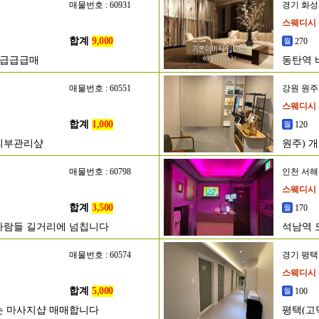
매물번호 : 60931
경기 화
스웨디시
합계
9,000
270
초급급급매
동탄역 
매물번호 : 60551
강원 원
스웨디시
합계
1,000
120
 피부관리샾
원주) 개
매물번호 : 60798
인천 서
스웨디시
합계
3,500
170
사람들 길거리에 넘칩니다
석남역 
매물번호 : 60574
경기 평
스웨디시
합계
5,000
100
는 마사지샵 매매합니다
평택(고