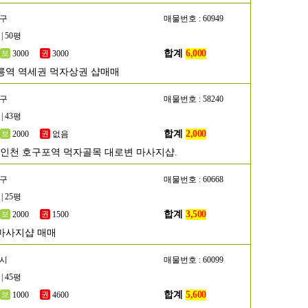
남구
매물번호 : 60949
| 50평
합계
6,000
3000
3000
릉역 역세권 먹자상권 샵매매
동구
매물번호 : 58240
| 43평
합계
2,000
2000
없음
]인천 호구포역 먹자골목 대로변 마사지샵.
작구
매물번호 : 60668
| 25평
합계
3,500
2000
1500
마사지샵 매매
흥시
매물번호 : 60099
| 45평
합계
5,600
1000
4600