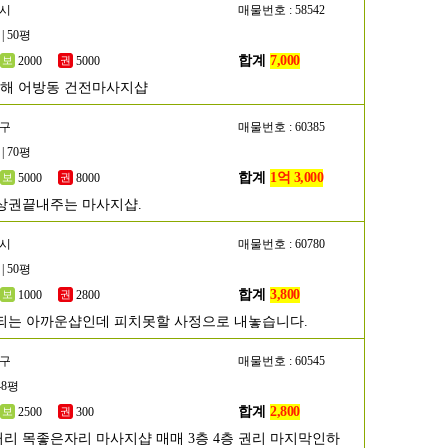
해시
매물번호 : 58542
| 50평
합계
7,000
2000
5000
김해 어방동 건전마사지샵
남구
매물번호 : 60385
| 70평
합계
1억 3,000
5000
8000
상권끝내주는 마사지샵.
산시
매물번호 : 60780
| 50평
합계
3,800
1000
2800
되는 아까운샵인데 피치못할 사정으로 내놓습니다.
단구
매물번호 : 60545
48평
합계
2,800
2500
300
리 목좋은자리 마사지샵 매매 3층 4층 권리 마지막인하