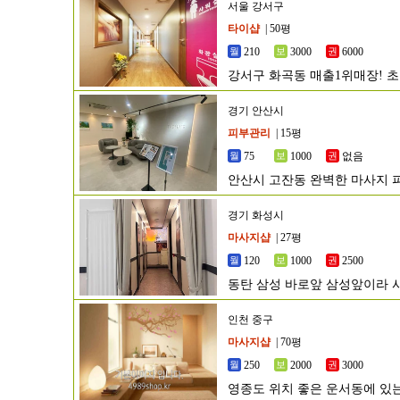
서울 강서구
타이샵
| 50평
210
3000
6000
강서구 화곡동 매출1위매장! 
경기 안산시
피부관리
| 15평
75
1000
없음
안산시 고잔동 완벽한 마사지
경기 화성시
마사지샵
| 27평
120
1000
2500
동탄 삼성 바로앞 삼성앞이라 
인천 중구
마사지샵
| 70평
250
2000
3000
영종도 위치 좋은 운서동에 있