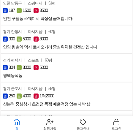
|
|
인천 남동구
스웨디시
51평
187
1500
3500
월
보
권
인천 구월동 스웨디시 왁싱샵 급매합니다.
|
|
경기 안양시
마사지샵
60평
300
5000
8000
월
보
권
안양 평촌역 먹자 로데오거리 중심위치한 건전샵 입니다
|
|
경기 평택시
스포츠
60평
304
3000
5000
월
보
권
평택동삭동
|
|
경기 군포시
마사지샵
55평
250
4000
1억2000
월
보
권
산본역 중심상가 초건전 독점 매출걱정 없는 대박 샵
|
|
인천 남동구
마사지샵
33평
160
2000
없음
월
보
권
홈
회원가입
광고안내
로그인
인천 논현동 마사지 샵 판매