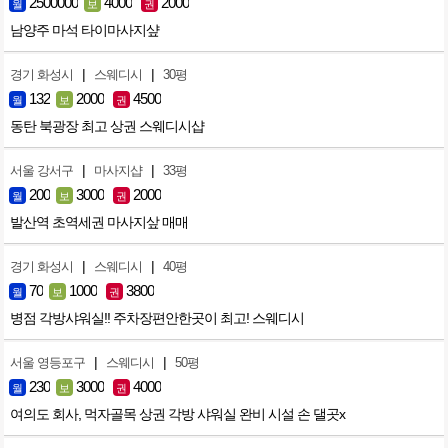
2500000
4000
2000
월
보
권
남양주 마석 타이마사지샾
|
|
경기 화성시
스웨디시
30평
132
2000
4500
월
보
권
동탄 북광장 최고 상권 스웨디시샵
|
|
서울 강서구
마사지샵
33평
200
3000
2000
월
보
권
발산역 초역세권 마사지샆 매매
|
|
경기 화성시
스웨디시
40평
70
1000
3800
월
보
권
병점 각방샤워실!! 주차장편안한곳이 최고! 스웨디시
|
|
서울 영등포구
스웨디시
50평
230
3000
4000
월
보
권
여의도 회사, 먹자골목 상권 각방 샤워실 완비 시설 손 댈곳x