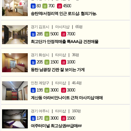
83
700
4500
월
보
권
송탄역/서정리역 인근 로드샵. 협의가능.
|
|
경기 김포시
마사지샵
65평
285
5000
7000
월
보
권
최고단가 안정적매출 특AAA급 건전매물
|
|
경기 화성시
타이샵
36평
205
1500
1000
월
보
권
동탄 남광장 간판 잘 보이는 가게
|
|
인천 계양구
타이샵
46.4평
199
3000
3000
월
보
권
계산동 아라비안나이트 근처 마사지샵 매매
|
|
경기 여주시
타이샵
160평
170
3000
1500
월
보
권
여주터미널 최고상권##급매##