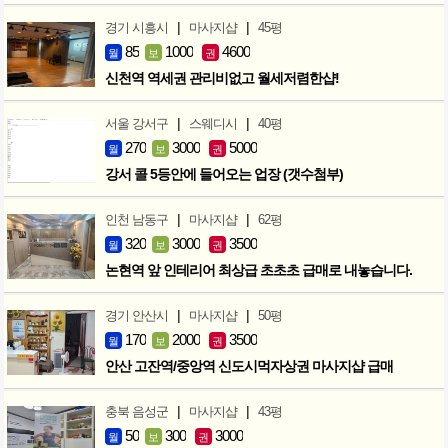
|
|
경기 시흥시
마사지샵
45평
85
1000
4600
월
보
권
신천역 역세권 관리비없고 월세저렴한샵!
|
|
서울 강서구
스웨디시
40평
270
3000
5000
월
보
권
강서 콜 5등안에 들어오는 업장 (갯수첨부)
|
|
인천 남동구
마사지샵
62평
320
3000
3500
월
보
권
논현역 앞 인테리어 최상급 초초초 급매로 내놓습니다.
|
|
경기 안산시
마사지샵
50평
170
2000
3500
월
보
권
안산 고잔역/중앙역 신도시먹자상권 마사지샵 급매
|
|
충북 음성군
마사지샵
43평
50
300
3000
월
보
권