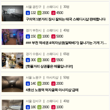
|
|
서울 광진구
스웨디시
30평
132
2000
4500
월
보
권
구의역 1분거리 장사 잘되는 태국 스웨디시샵 판매합니다
|
|
경기 부천시
스웨디시
40평
150
1000
5000
월
보
권
### 부천 역세권 &먹자상권(알짜배기) 잘나가는 가게 기회입니다 ###
|
|
경기 수원시
스웨디시
65평
300
3000
5500
월
보
권
[핫플거리 상권좋은 매물입니다!!]
|
|
서울 노원구
마사지샵
50평
140
2000
2000
월
보
권
4호선 노원역 먹자골목 마사지샵 급매
|
|
서울 강서구
스웨디시
40평
180
2000
1000
월
보
권