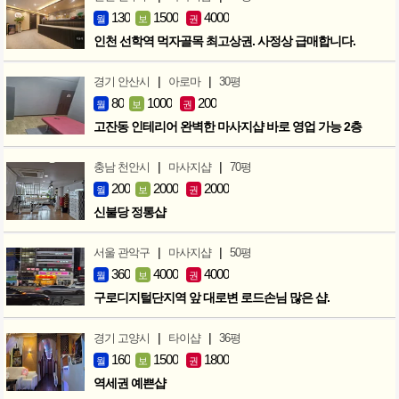
130
1500
4000
월
보
권
인천 선학역 먹자골목 최고상권. 사정상 급매합니다.
|
|
경기 안산시
아로마
30평
80
1000
200
월
보
권
고잔동 인테리어 완벽한 마사지샵 바로 영업 가능 2층
|
|
충남 천안시
마사지샵
70평
200
2000
2000
월
보
권
신불당 정통샵
|
|
서울 관악구
마사지샵
50평
360
4000
4000
월
보
권
구로디지털단지역 앞 대로변 로드손님 많은 샵.
|
|
경기 고양시
타이샵
36평
160
1500
1800
월
보
권
역세권 예쁜샵