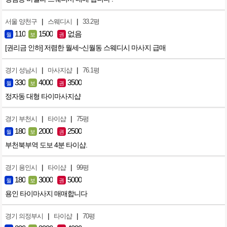
|
|
서울 양천구
스웨디시
33.2평
110
1500
없음
월
보
권
[권리금 인하] 저렴한 월세~신월동 스웨디시 마사지 급매
|
|
경기 성남시
마사지샵
76.1평
330
4000
3500
월
보
권
정자동 대형 타이마사지샵
|
|
경기 부천시
타이샵
75평
180
2000
2500
월
보
권
부천북부역 도보 4분 타이샵.
|
|
경기 용인시
타이샵
99평
180
3000
5000
월
보
권
용인 타이마사지 매매합니다
|
|
경기 의정부시
타이샵
70평