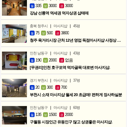
335
3000
3000
월
보
권
강남 선릉역 역세권 먹자상권 샵매매
|
|
충북 청주시
마사지샵
45평
75
500
3800
월
보
권
청주 육거리시장 근처 12년 영업 독점마사지샵 사정상 급매합니다.
|
|
인천 남동구
마사지샵
43평
190
2000
없음
월
보
권
[무권리]인천 호구포역 먹자골목 대로변 마사지샵.
|
|
경기 부천시
마사지샵
37평
20
300
700
월
보
권
부천시 소재 마사지샵 월세 20 초급매! 편하게 장사하실분
|
|
인천 남동구
마사지샵
60평
135
1500
2000
월
보
권
구월동 시장인근 유동인구 많고 상권좋은 마사지샵.