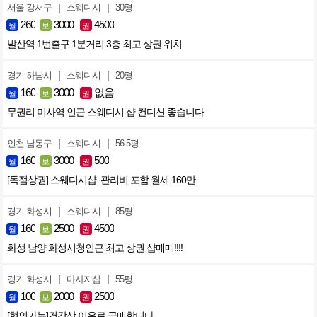
|
|
서울 강서구
스웨디시
30평
260
3000
4500
월
보
권
발산역 1번출구 1분거리 3층 최고 상권 위치
|
|
경기 하남시
스웨디시
20평
160
3000
없음
월
보
권
무권리 미사역 인근 스웨디시 샵 컨디션 좋습니다
|
|
인천 남동구
스웨디시
56.5평
160
3000
500
월
보
권
[독점상권] 스웨디시샵. 관리비 포함 월세 160만
|
|
경기 화성시
스웨디시
85평
160
2500
4500
월
보
권
화성 남양 화성시청인근 최고 상권 샵매매!!!!
|
|
경기 화성시
마사지샵
55평
100
2000
2500
월
보
권
[협의가능]건강상 이유로 급매합니다.