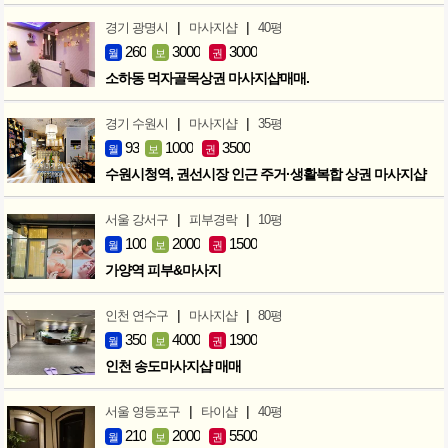
|
|
경기 광명시
마사지샵
40평
260
3000
3000
월
보
권
소하동 먹자골목상권 마사지샵매매.
|
|
경기 수원시
마사지샵
35평
93
1000
3500
월
보
권
수원시청역, 권선시장 인근 주거·생활복합 상권 마사지샵
|
|
서울 강서구
피부경락
10평
100
2000
1500
월
보
권
가양역 피부&마사지
|
|
인천 연수구
마사지샵
80평
350
4000
1900
월
보
권
인천 송도마사지샵 매매
|
|
서울 영등포구
타이샵
40평
210
2000
5500
월
보
권