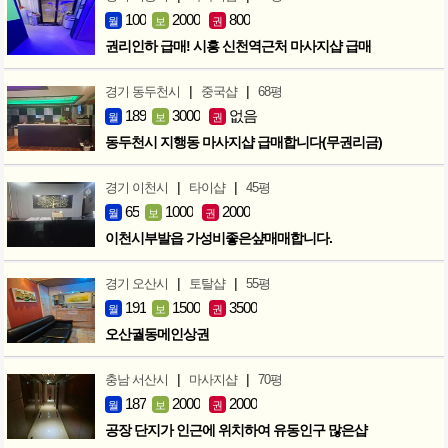
100
2000
800
월
보
권
권리인하 급매! 시흥 신천역근처 마사지샵 급매
|
|
경기 동두천시
중국샵
68평
189
3000
없음
월
보
권
동두천시 지행동 마사지샵 급매합니다(무권리금)
|
|
경기 이천시
타이샵
45평
65
1000
2000
월
보
권
이천시부발읍 가성비좋은샾매매합니다.
|
|
경기 오산시
토탈샵
55평
191
1500
3500
월
보
권
오산궐동메인상권
|
|
충남 서산시
마사지샵
70평
187
2000
2000
월
보
권
공장 단지가 인근에 위치하여 유동인구 많은샵