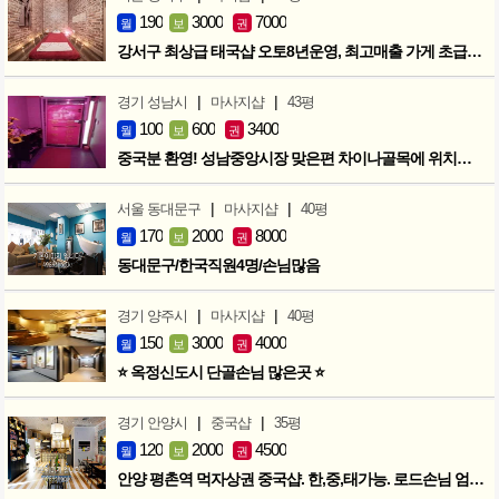
190
3000
7000
월
보
권
강서구 최상급 태국샵 오토8년운영, 최고매출 가게 초급매!!!
|
|
경기 성남시
마사지샵
43평
100
600
3400
월
보
권
중국분 환영! 성남중앙시장 맞은편 차이나골목에 위치한 마사지샵
|
|
서울 동대문구
마사지샵
40평
170
2000
8000
월
보
권
동대문구/한국직원4명/손님많음
|
|
경기 양주시
마사지샵
40평
150
3000
4000
월
보
권
⭐ 옥정신도시 단골손님 많은곳 ⭐
|
|
경기 안양시
중국샵
35평
120
2000
4500
월
보
권
안양 평촌역 먹자상권 중국샵. 한,중,태가능. 로드손님 엄청많아요!