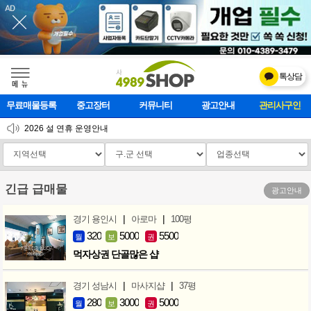
톡상담
메    뉴
무료매물등록
중고장터
커뮤니티
광고안내
마사지클럽
2026 설 연휴 운영안내
[업데이트]모바일 하단 고정메뉴 추가
[업데이트] 개선사항 안내
긴급 급매물
광고안내
|
|
경기 용인시
아로마
100평
320
5000
5500
월
보
권
먹자상권 단골많은 샵
|
|
경기 성남시
마사지샵
37평
280
3000
5000
월
보
권