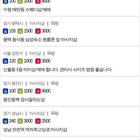
100
1000
8000
월
보
권
수원 매탄동 스웨디샵 매매
|
|
경기 평택시
마사지샵
50평
155
1500
3000
월
보
권
평택 동삭동 삼성숙소 원룸촌 앞 마사지샵
|
|
서울 양천구
타이샵
50평
120
1000
3000
월
보
권
신월동 1등 타이샵 매매 합니다. 관리사 사이즈 엄청 좋습니다.
|
|
경기 용인시
마사지샵
45평
100
1000
4000
월
보
권
용인동백 장사잘되는샆
|
|
경기 성남시
마사지샵
60평
240
3000
2500
월
보
권
성남 모란역 먹자최고상권 마사지샵