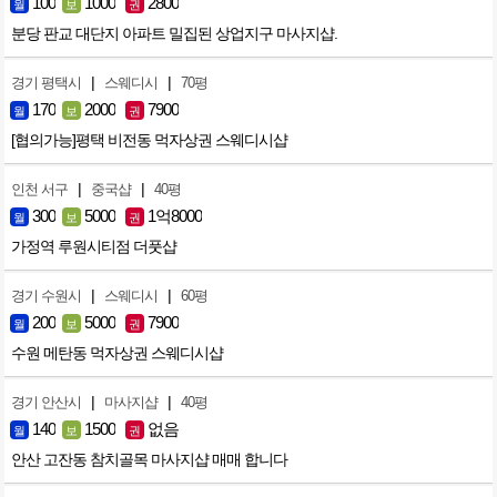
100
1000
2800
월
보
권
분당 판교 대단지 아파트 밀집된 상업지구 마사지샵.
|
|
경기 평택시
스웨디시
70평
170
2000
7900
월
보
권
[협의가능]평택 비전동 먹자상권 스웨디시샵
|
|
인천 서구
중국샵
40평
300
5000
1억8000
월
보
권
가정역 루원시티점 더풋샵
|
|
경기 수원시
스웨디시
60평
200
5000
7900
월
보
권
수원 메탄동 먹자상권 스웨디시샵
|
|
경기 안산시
마사지샵
40평
140
1500
없음
월
보
권
안산 고잔동 참치골목 마사지샵 매매 합니다