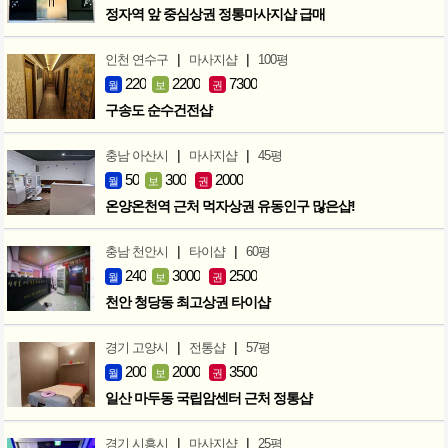
정자역 앞 중심상권 정통마사지샵 급매
|
|
인천 연수구
마사지샵
100평
220
2200
7300
월
보
권
구송도 순수건전샵
|
|
충남 아산시
마사지샵
45평
50
300
2000
월
보
권
온양온천역 근처 먹자상권 유동인구 많은샵!
|
|
충남 천안시
타이샵
60평
240
3000
2500
월
보
권
천안 청당동 최고상권 타이샵
|
|
경기 고양시
전통샵
57평
200
2000
3500
월
보
권
일산 마두동 국립암센터 근처 정통샵
|
|
경기 시흥시
마사지샵
25평