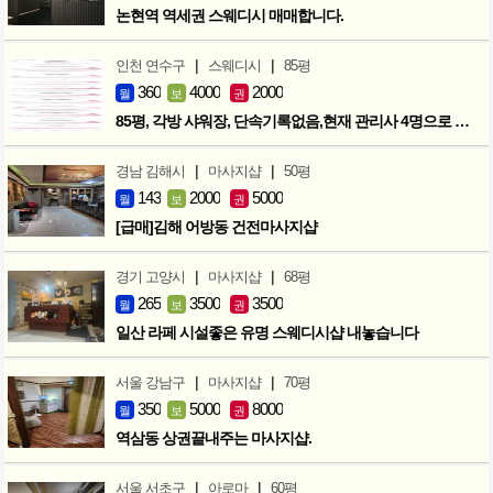
논현역 역세권 스웨디시 매매합니다.
|
|
인천 연수구
스웨디시
85평
360
4000
2000
월
보
권
85평, 각방 샤워장, 단속기록없음,현재 관리사 4명으로 성업중
|
|
경남 김해시
마사지샵
50평
143
2000
5000
월
보
권
[급매]김해 어방동 건전마사지샵
|
|
경기 고양시
마사지샵
68평
265
3500
3500
월
보
권
일산 라페 시설좋은 유명 스웨디시샵 내놓습니다
|
|
서울 강남구
마사지샵
70평
350
5000
8000
월
보
권
역삼동 상권끝내주는 마사지샵.
|
|
서울 서초구
아로마
60평