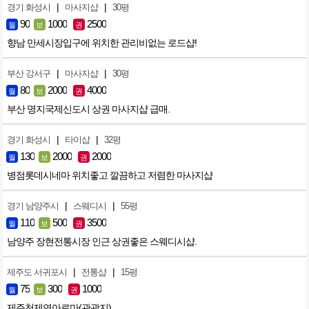
|
|
경기 화성시
마사지샵
30평
90
1000
2500
월
보
권
향남 만세시장입구에 위치한 관리비없는 로드샵!
|
|
부산 강서구
마사지샵
30평
80
2000
4000
월
보
권
부산 명지국제신도시 상권 마사지샵 급매.
|
|
경기 화성시
타이샵
32평
130
2000
2000
월
보
권
병점롯데시네마 위치좋고 깔끔하고 저렴한 마사지샵
|
|
경기 남양주시
스웨디시
55평
110
500
3500
월
보
권
남양주 장현전통시장 인근 상권좋은 스웨디시샵.
|
|
제주도 서귀포시
전통샵
15평
75
300
1000
월
보
권
제주천제연아로마(관광지)