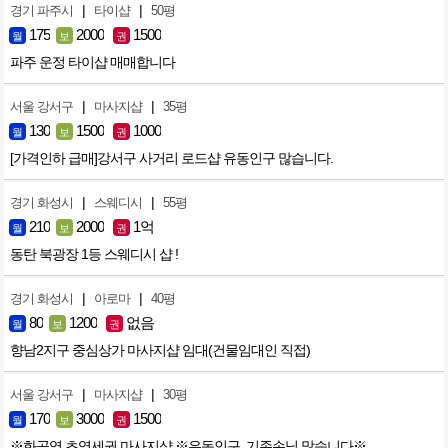
|
|
경기 파주시
타이샵
50평
175
2000
1500
월
보
권
파주 운정 타이샵 매매합니다
|
|
서울 강서구
마사지샵
35평
130
1500
1000
월
보
권
[가격인하 급매]강서구 사거리 로드샵 유동인구 많습니다.
|
|
경기 화성시
스웨디시
55평
210
2000
1억
월
보
권
동탄 북광장 1등 스웨디시 샵 !
|
|
경기 화성시
아로마
40평
80
1200
없음
월
보
권
향남2지구 중심상가 마사지샵 임대(건물임대인 직접)
|
|
서울 강서구
마사지샵
30평
170
3000
1500
월
보
권
※화곡역 초역세권 마사지샵 ※유동인구, 기존손님 많습니다※