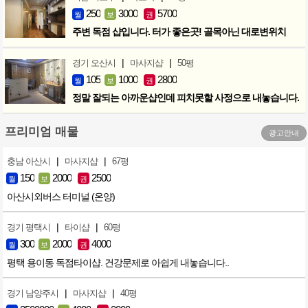
250
3000
5700
월
보
권
주변 독점 샵입니다. 터가 좋은곳! 골목아닌 대로변위치
|
|
경기 오산시
마사지샵
50평
105
1000
2800
월
보
권
정말 잘되는 아까운샵인데 피치못할 사정으로 내놓습니다.
프리미엄 매물
광고안내
|
|
충남 아산시
마사지샵
67평
150
2000
2500
월
보
권
아산시외버스 터미널 (온양)
|
|
경기 평택시
타이샵
60평
300
2000
4000
월
보
권
평택 용이동 독점타이샵. 건강문제로 아쉽게 내놓습니다..
|
|
경기 남양주시
마사지샵
40평