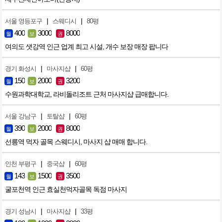
|
|
서울 영등포구
스웨디시
80평
400
3000
8000
월
보
권
여의도 샛강역 인근 업계 최고 시설, 개수 보장 매장 팝니다
|
|
경기 화성시
마사지샵
60평
150
2000
3200
월
보
권
수원과학대학교, 라비돌리조트 근처 마사지샵 급매합니다.
|
|
서울 강남구
토탈샵
60평
390
2000
8000
월
보
권
선릉역 먹자 골목 스웨디시, 마사지 샵 매매 합니다.
|
|
인천 부평구
중국샵
60평
143
1500
3500
월
보
권
굴포천역 인근 효실천먹자골목 독점 마사지
|
|
경기 성남시
마사지샵
33평