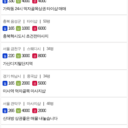
330
4000
4000
월
보
권
가락동 24시 먹자골목상권 타이샵 매매
|
|
충북 음성군
타이샵
50평
165
1000
6000
월
보
권
충북혁시도시 초건전마사지
|
|
서울 금천구
스웨디시
34평
220
3000
8000
월
보
권
가산디지털단지역
|
|
경기 하남시
중국샵
34평
165
2000
5000
월
보
권
미사역 먹자골목 마사지샵
|
|
서울 관악구
마사지샵
48평
265
4000
2000
월
보
권
신대방 상권좋은 매물 내놓습니다