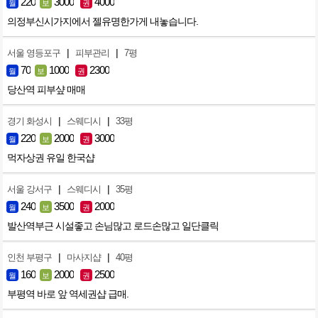
220
3000
4000
월
보
권
의정부신시가지에서 젤유명한가게 내놓습니다.
|
|
서울 영등포구
피부관리
7평
70
1000
2300
월
보
권
당산역 피부샾 매매
|
|
경기 화성시
스웨디시
33평
220
2000
3000
월
보
권
먹자상권 유일 한국샵
|
|
서울 강서구
스웨디시
35평
240
3500
2000
월
보
권
발산역부근 시설좋고 손님많고 로드손많고 일단클릭
|
|
인천 부평구
마사지샵
40평
160
2000
2500
월
보
권
부평역 바로 앞 역세권샵 급매.