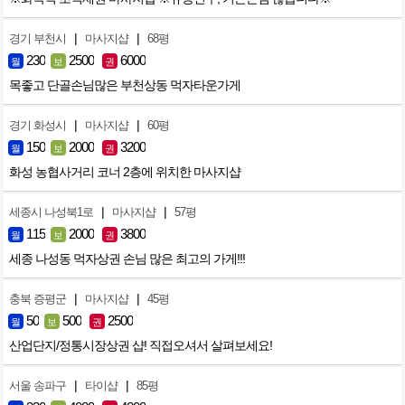
|
|
경기 부천시
마사지샵
68평
230
2500
6000
월
보
권
목좋고 단골손님많은 부천상동 먹자타운가게
|
|
경기 화성시
마사지샵
60평
150
2000
3200
월
보
권
화성 농협사거리 코너 2층에 위치한 마사지샵
|
|
세종시 나성북1로
마사지샵
57평
115
2000
3800
월
보
권
세종 나성동 먹자상권 손님 많은 최고의 가게!!!
|
|
충북 증평군
마사지샵
45평
50
500
2500
월
보
권
산업단지/정통시장상권 샵! 직접오셔서 살펴보세요!
|
|
서울 송파구
타이샵
85평