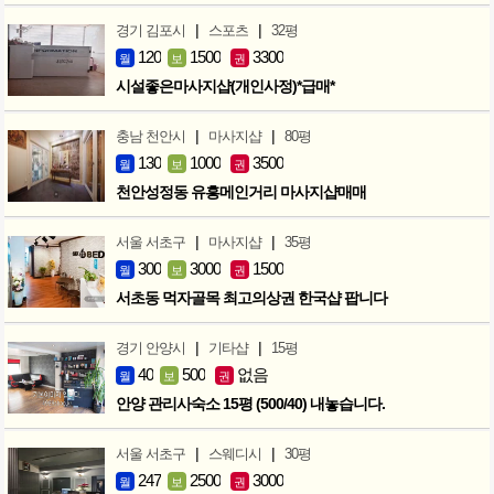
|
|
경기 김포시
스포츠
32평
120
1500
3300
월
보
권
시설좋은마사지샵(개인사정)*급매*
|
|
충남 천안시
마사지샵
80평
130
1000
3500
월
보
권
천안성정동 유흥메인거리 마사지샵매매
|
|
서울 서초구
마사지샵
35평
300
3000
1500
월
보
권
서초동 먹자골목 최고의상권 한국샵 팝니다
|
|
경기 안양시
기타샵
15평
40
500
없음
월
보
권
안양 관리사숙소 15평 (500/40) 내놓습니다.
|
|
서울 서초구
스웨디시
30평
247
2500
3000
월
보
권