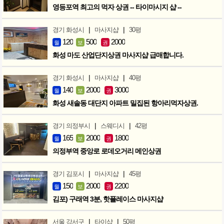
영등포역 최고의 먹자 상권 -- 타이마시지 샵 --
|
|
경기 화성시
마사지샵
30평
120
500
2000
월
보
권
화성 마도 산업단지상권 마사지샵 급매합니다.
|
|
경기 화성시
마사지샵
40평
140
2000
3000
월
보
권
화성 새솔동 대단지 아파트 밀집된 항아리먹자상권.
|
|
경기 의정부시
스웨디시
42평
165
2000
1800
월
보
권
의정부역 중앙로 로데오거리 메인상권
|
|
경기 김포시
마사지샵
45평
150
2000
2200
월
보
권
김포) 구래역 3분, 핫플레이스 마사지샵
|
|
서울 강서구
타이샵
50평