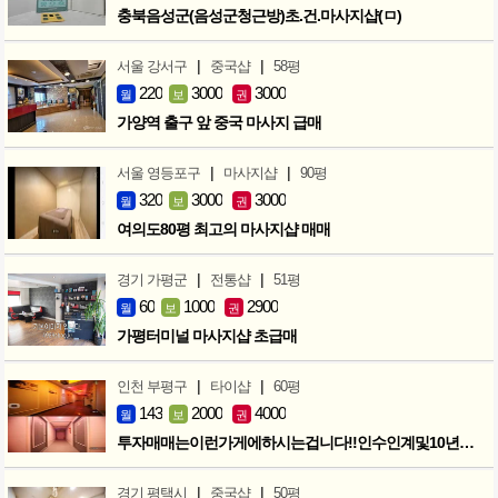
충북음성군(음성군청근방)초.건.마사지샵(ㅁ)
|
|
서울 강서구
중국샵
58평
220
3000
3000
월
보
권
가양역 출구 앞 중국 마사지 급매
|
|
서울 영등포구
마사지샵
90평
320
3000
3000
월
보
권
여의도80평 최고의 마사지샵 매매
|
|
경기 가평군
전통샵
51평
60
1000
2900
월
보
권
가평터미널 마사지샵 초급매
|
|
인천 부평구
타이샵
60평
143
2000
4000
월
보
권
투자매매는이런가게에하시는겁니다!!인수인계및10년노하우 모두승계
|
|
경기 평택시
중국샵
50평