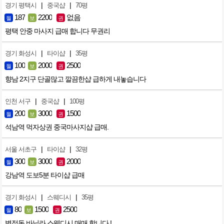
|
|
경기 평택시
중국샵
70평
187
2200
없음
월
보
권
평택 안중 마사지 급매 합니다 무권리
|
|
경기 화성시
타이샵
35평
100
2000
2500
월
보
권
향남 2지구 단골많고 깔끔한샵 급하게 내놓습니다
|
|
인천 서구
중국샵
100평
200
3000
1500
월
보
권
석남역 먹자상권 중국마사지샵 급매.
|
|
서울 서초구
타이샵
32평
300
3000
2000
월
보
권
강남역 도보5분 타이샵 급매
|
|
경기 화성시
스웨디시
35평
80
1500
2500
월
보
권
병점동 바닐라 스웨디시 매매 합니다 !