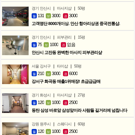
|
|
경기 안산시
마사지샵
50평
131
3000
3000
월
보
권
고객명단 8000개이상. 안산 항아리상권 중국전통샵.
|
|
경기 안산시
피부관리
15평
75
1000
없음
월
보
권
안산시 고잔동 완벽한 마사지 피부관리샾
|
|
서울 강서구
타이샵
50평
210
3000
6000
월
보
권
강서구 화곡동 매출1위매장! 초급급급매
|
|
경기 화성시
마사지샵
27평
120
1000
2500
월
보
권
동탄 삼성 바로앞 삼성앞이라 사람들 길거리에 넘칩니다
|
|
강원 원주시
스웨디시
60평
120
1000
2500
월
보
권