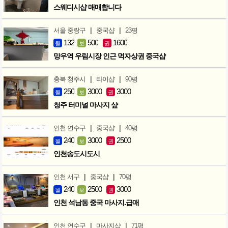
스웨디시샵 매매합니다
|
|
서울 중랑구
중국샵
23평
132
500
1600
월
보
권
망우역 우림시장 인근 먹자상권 중국샵
|
|
충북 청주시
타이샵
90평
250
3000
3000
월
보
권
청주 터미널 마사지 샾
|
|
인천 연수구
중국샵
40평
240
3000
2500
월
보
권
인천송도시도시
|
|
인천 서구
중국샵
70평
240
2500
3000
월
보
권
인천 석남동 중국 마사지.급매
|
|
인천 연수구
마사지샵
71평