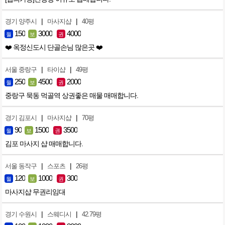
|
|
경기 양주시
마사지샵
40평
150
3000
4000
월
보
권
❤️ 옥정신도시 단골손님 많은곳 ❤️
|
|
서울 중랑구
타이샵
49평
250
4500
2000
월
보
권
중랑구 묵동 먹골역 상권좋은 매물 매매합니다.
|
|
경기 김포시
마사지샵
70평
90
1500
3500
월
보
권
김포 마사지 샵 매매합니다.
|
|
서울 동작구
스포츠
26평
120
1000
300
월
보
권
마사지샵 무권리임대
|
|
경기 수원시
스웨디시
42.79평