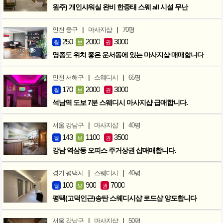
원주) 개인샤워실 완비 한중태 스웨 all 시설 무난
|
|
인천 중구
마사지샵
70평
250
2000
3000
월
보
권
영종도 위치 좋은 운서동에 있는 마사지샵 매매합니다
|
|
인천 서해구
스웨디시
65평
170
2000
3000
월
보
권
석남역 도보 7분 스웨디시 마사지샵 급매합니다.
|
|
서울 강남구
마사지샵
40평
143
1100
3500
월
보
권
강남 역삼동 오피스 주거상권 샵매매합니다.
|
|
경기 평택시
스웨디시
40평
100
900
7000
월
보
권
평택(고덕인근)송탄 스웨디시샵 로드샵 양도합니다
|
|
서울 강남구
마사지샵
50평