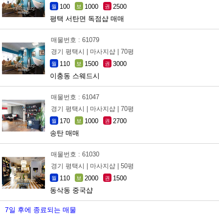
100
1000
2500
월
보
권
평택 서탄면 독점샵 매매
매물번호 : 61079
경기 평택시 |
마사지샵 |
70평
110
1500
3000
월
보
권
이충동 스웨드시
매물번호 : 61047
경기 평택시 |
마사지샵 |
70평
170
1000
2700
월
보
권
송탄 매매
매물번호 : 61030
경기 평택시 |
마사지샵 |
50평
110
2000
1500
월
보
권
동삭동 중국샵
7일 후에 종료되는 매물