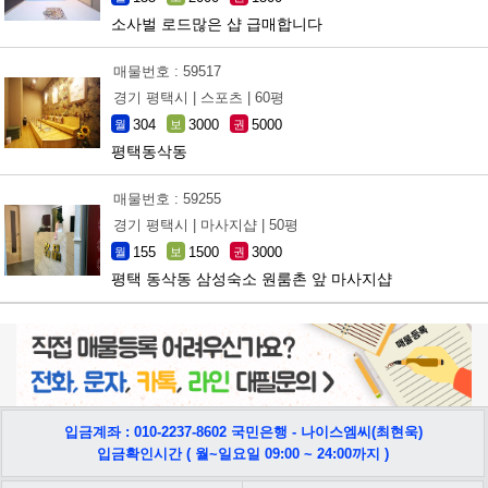
소사벌 로드많은 샵 급매합니다
매물번호 : 59517
경기 평택시 |
스포츠 |
60평
304
3000
5000
월
보
권
평택동삭동
매물번호 : 59255
경기 평택시 |
마사지샵 |
50평
155
1500
3000
월
보
권
평택 동삭동 삼성숙소 원룸촌 앞 마사지샵
입금계좌 : 010-2237-8602 국민은행 - 나이스엠씨(최현욱)
입금확인시간 ( 월~일요일 09:00 ~ 24:00까지 )