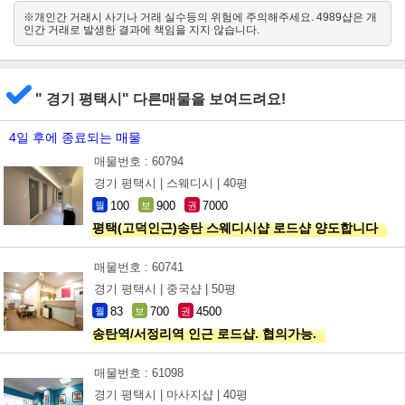
※개인간 거래시 사기나 거래 실수등의 위험에 주의해주세요. 4989샵은 개
인간 거래로 발생한 결과에 책임을 지지 않습니다.
" 경기 평택시" 다른매물을 보여드려요!
4일 후에 종료되는 매물
매물번호 : 60794
경기 평택시 |
스웨디시 |
40평
100
900
7000
월
보
권
평택(고덕인근)송탄 스웨디시샵 로드샵 양도합니다
매물번호 : 60741
경기 평택시 |
중국샵 |
50평
83
700
4500
월
보
권
송탄역/서정리역 인근 로드샵. 협의가능.
매물번호 : 61098
경기 평택시 |
마사지샵 |
40평