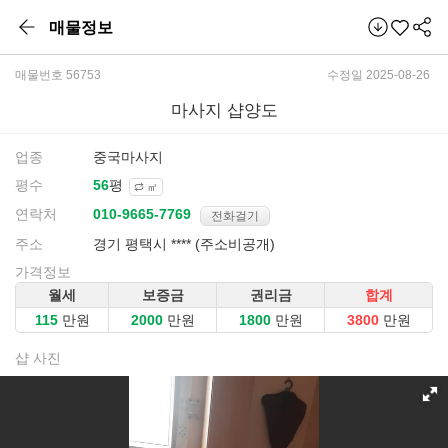
매물정보
매물번호 56753
수정일 2025-08-26
마사지 샵양도
업종
중국마사지
평수
평
㎡
연락처
전화걸기
주소
경기 평택시 **** (주소비공개)
가격정보
월세
보증금
권리금
합계
만원
만원
만원
만원
샵 사진