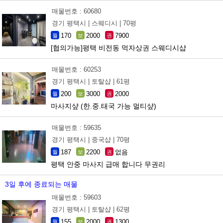
매물번호 : 60680
경기 평택시 |
스웨디시 |
70평
170
2000
7900
월
보
권
[협의가능]평택 비전동 먹자상권 스웨디시샵
매물번호 : 60253
경기 평택시 |
토탈샵 |
61평
200
3000
2000
월
보
권
마사지샾 (한.중.태국 가능 멀티샾)
매물번호 : 59635
경기 평택시 |
중국샵 |
70평
187
2200
없음
월
보
권
평택 안중 마사지 급매 합니다 무권리
3일 후에 종료되는 매물
매물번호 : 59603
경기 평택시 |
토탈샵 |
62평
155
2000
1300
월
보
권