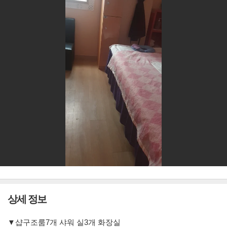
상세 정보
▼샵구조룸7개 샤워 실3개 화장실