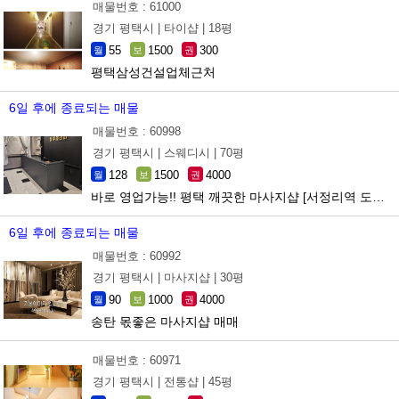
매물번호 : 61000
경기 평택시 |
타이샵 |
18평
55
1500
300
월
보
권
평택삼성건설업체근처
6일 후에 종료되는 매물
매물번호 : 60998
경기 평택시 |
스웨디시 |
70평
128
1500
4000
월
보
권
바로 영업가능!! 평택 깨끗한 마사지샵 [서정리역 도보5분 ]
6일 후에 종료되는 매물
매물번호 : 60992
경기 평택시 |
마사지샵 |
30평
90
1000
4000
월
보
권
송탄 몫좋은 마사지샵 매매
매물번호 : 60971
경기 평택시 |
전통샵 |
45평