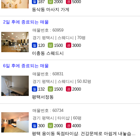
187
2000
5000
월
보
권
동삭동 마사지 가게
2일 후에 종료되는 매물
매물번호 : 60959
경기 평택시 |
스웨디시 |
70평
120
1500
3000
월
보
권
이충동 스웨드시
6일 후에 종료되는 매물
매물번호 : 60831
경기 평택시 |
스웨디시 |
50.82평
132
1500
2000
월
보
권
평택서정동
매물번호 : 60734
경기 평택시 |
타이샵 |
60평
300
2000
4000
월
보
권
평택 용이동 독점타이샵. 건강문제로 아쉽게 내놓습니다..