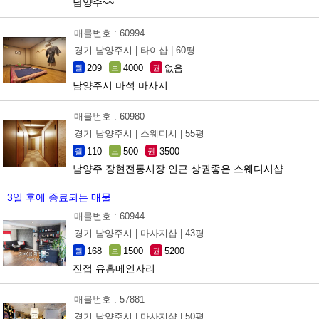
남양주~~
매물번호 : 60994
경기 남양주시 |
타이샵 |
60평
209
4000
없음
월
보
권
남양주시 마석 마사지
매물번호 : 60980
경기 남양주시 |
스웨디시 |
55평
110
500
3500
월
보
권
남양주 장현전통시장 인근 상권좋은 스웨디시샵.
3일 후에 종료되는 매물
매물번호 : 60944
경기 남양주시 |
마사지샵 |
43평
168
1500
5200
월
보
권
진접 유흥메인자리
매물번호 : 57881
경기 남양주시 |
마사지샵 |
50평