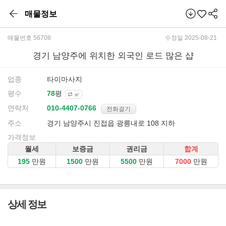
매물정보
매물번호 56708
수정일 2025-08-21
경기 남양주에 위치한 외국인 로드 많은 샵
업종
타이마사지
평수
평
㎡
연락처
전화걸기
주소
경기 남양주시 진접읍 광릉내로 108 지하
가격정보
월세
보증금
권리금
합계
만원
만원
만원
만원
상세 정보