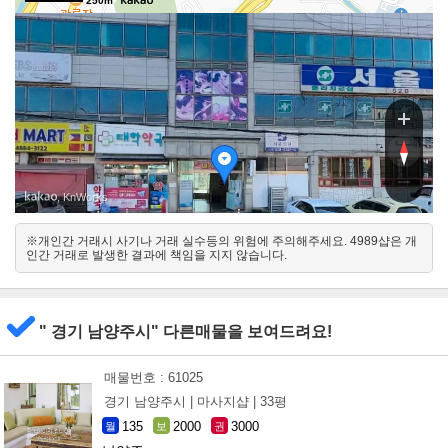
250m
릉내
릉내
, KnWorks
※개인간 거래시 사기나 거래 실수등의 위험에 주의해주세요. 4989샵은 개
남서
인간 거래로 발생한 결과에 책임을 지지 않습니다.
북동
" 경기 남양주시" 다른매물을 보여드려요!
매물번호 : 61025
경기 남양주시 |
마사지샵 |
33평
135
2000
3000
월
보
권