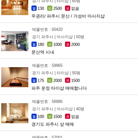
경기 파주시 |
타이샵 |
60평
130
2500
없음
월
보
권
무권리/ 파주시 문산 / 가성비 마사지샵
매물번호 : 60420
경기 파주시 |
마사지샵 |
50평
180
1000
2000
월
보
권
문산역 시내
매물번호 : 59965
경기 파주시 |
타이샵 |
50평
175
2000
1500
월
보
권
파주 운정 타이샵 매매합니다
매물번호 : 58886
경기 파주시 |
마사지샵 |
40평
100
1500
없음
월
보
권
경기도 파주시 샾 매매
매물번호 : 57001