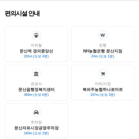
편의시설 안내
지하철
은행
문산역 경의중앙선
NH농협은행 문산지점
281m (도보 4분)
24m (도보 1분)
관공서
마트/시장
문산읍행정복지센터
북파주농협하나로마트
469m (도보 6분)
197m (도보 3분)
주차장
문산자유시장공영주차장
160m (도보 2분)