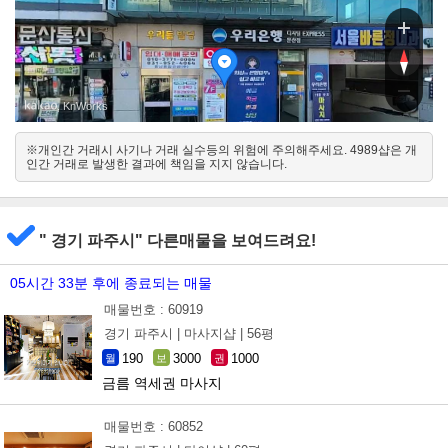
향
향
, KnWorks
※개인간 거래시 사기나 거래 실수등의 위험에 주의해주세요. 4989샵은 개
남
인간 거래로 발생한 결과에 책임을 지지 않습니다.
북
" 경기 파주시" 다른매물을 보여드려요!
05시간 33분 후에 종료되는 매물
매물번호 : 60919
경기 파주시 |
마사지샵 |
56평
190
3000
1000
월
보
권
금름 역세권 마사지
매물번호 : 60852