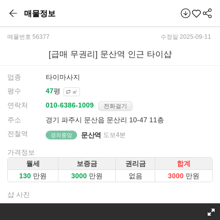
매물정보
매물번호 56377
수정일 2025-09-11
[급매 무권리] 문산역 인근 타이샵
업종
타이마사지
평수
평
㎡
연락처
전화걸기
주소
경기 파주시 문산읍 문산리 10-47 11층
전철역
문산역
도보4분
경의중앙
가격정보
월세
보증금
권리금
합계
만원
만원
없음
만원
샵 사진