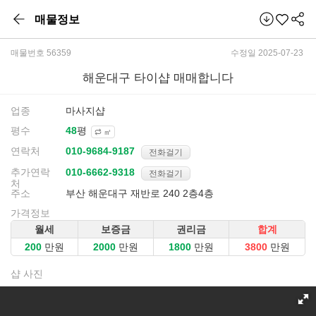
매물정보
매물번호 56359
수정일 2025-07-23
해운대구 타이샵 매매합니다
업종
마사지샵
평수
평
㎡
연락처
전화걸기
추가연락
전화걸기
처
주소
부산 해운대구 재반로 240 2층4층
가격정보
월세
보증금
권리금
합계
만원
만원
만원
만원
샵 사진