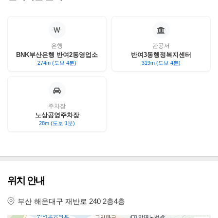
은행
관공서
BNK부산은행 반여2동영업소
반여3동행정복지센터
274m (도보 4분)
319m (도보 4분)
주차장
노상공영주차장
28m (도보 1분)
위치 안내
부산 해운대구 재반로 240 2층4층