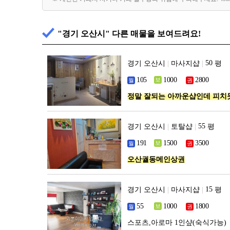
"경기 오산시" 다른 매물을 보여드려요!
경기 오산시
|
마사지샵
|
평
정말 잘되는 아까운샵인데 피치
경기 오산시
|
토탈샵
|
평
오산궐동메인상권
경기 오산시
|
마사지샵
|
평
스포츠,아로마 1인샾(숙식가능)