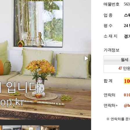
매물번호
563
업 종
스
평 수
소 재 지
경기
가격정보
월세
만
합 계
연락처
연락처+
※ 연락처를 문