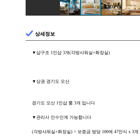
상세정보
▼샵구조 1인샵 3개(각방샤워실+화장실)
▼상권 경기도 오산
경기도 오산 1인샵 룸 3개 입니다
▼관리사 인수인계 가능합니다
(각방샤워실+화장실) = 보증금 방당 100에 47만식 x 3