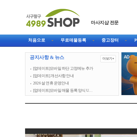
마사지샵 전문
처음으로
무료매물등록
중고장터
공지사항 & 뉴스
더보기+
[업데이트]모바일 하단 고정메뉴 추가
[업데이트] 개선사항 안내
2026 설 연휴 운영안내
[업데이트]모바일 매물 등록 양식 U…