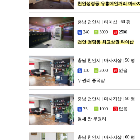
천안성정동 유흥메인거리 마사
충남 천안시
|
타이샵
|
평
천안 청당동 최고상권 타이샵
충남 천안시
|
마사지샵
|
평
없음
무권리 중국샵
충남 천안시
|
마사지샵
|
평
없음
월세 싼 무권리
충남 천안시
|
마사지샵
|
평