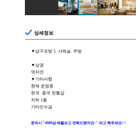
상세정보
▼샵구조방 5. 샤워실. 주방
▼상권
먹자안
▼기타사항
현재 운영중
한국. 중국 전통샵
지하 1층
기타인수금
문의시 "4989샵 매물보고 전화드렸어요~" 라고 해주세요^^