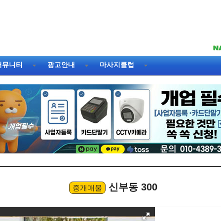
커뮤니티
광고안내
마사지클럽
신부동 300
중개매물