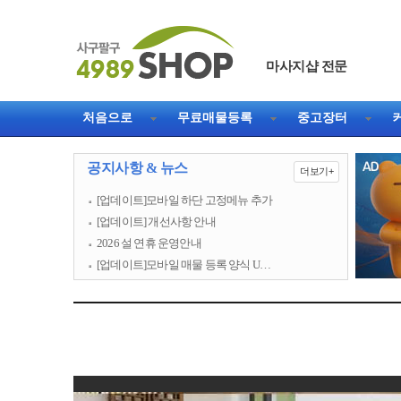
마사지샵 전문
직거래 1등 웹사이트
처음으로
무료매물등록
중고장터
공지사항 & 뉴스
더보기+
[업데이트]모바일 하단 고정메뉴 추가
[업데이트] 개선사항 안내
2026 설 연휴 운영안내
[업데이트]모바일 매물 등록 양식 U…