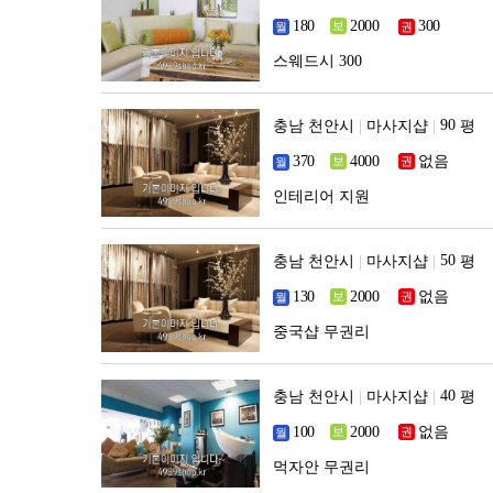
스웨드시 300
충남 천안시
|
마사지샵
|
평
없음
인테리어 지원
충남 천안시
|
마사지샵
|
평
없음
중국샵 무권리
충남 천안시
|
마사지샵
|
평
없음
먹자안 무권리