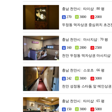
충남 천안시
|
타이샵
|
평
두정동 먹자상권 중심위치 초건
충남 천안시
|
마사지샵
|
평
천안 두정동 먹자상권 마사지샵
충남 천안시
|
스포츠
|
평
천안 성정동 스타돔 앞 메인상권
충남 천안시
|
타이샵
|
평