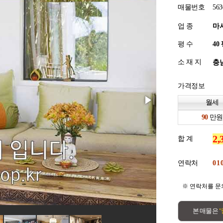
매물번호
563
업 종
마
평 수
소 재 지
충남
가격정보
월세
만원
합 계
연락처
※ 연락처를 문
본 매물은