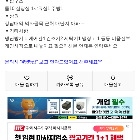
▼샵구조
룸10 실장실 1샤워실1 주방1
▼상권
강남대역 먹자골목 근처 대단지 아파트
▼기타사항
냉난방기 1 에어컨4 건조기2 세탁기1 냉장고 1 등등 비품전부
개인사정으로 내놓아요 필요하신분 언제든 연락주세요
문의시 "4989샵" 보고 연락드렸어요 해주세요^^
매물 찜하기
카카오톡 공유
매물신고