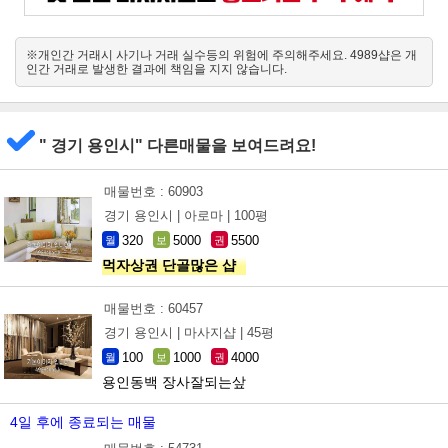
※개인간 거래시 사기나 거래 실수등의 위험에 주의해주세요. 4989샵은 개
인간 거래로 발생한 결과에 책임을 지지 않습니다.
" 경기 용인시" 다른매물을 보여드려요!
매물번호 : 60903
경기 용인시 |
아로마 |
100평
320
5000
5500
월
보
권
먹자상권 단골많은 샵
매물번호 : 60457
경기 용인시 |
마사지샵 |
45평
100
1000
4000
월
보
권
용인동백 장사잘되는샆
4일 후에 종료되는 매물