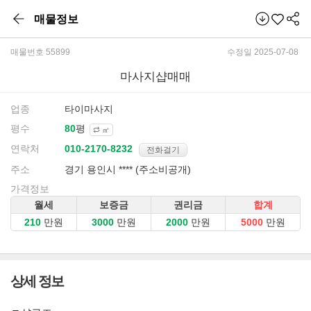
매물정보
매물번호 55899
수정일 2025-07-08
마사지샵매매
업종
타이마사지
평수
평
㎡
연락처
전화걸기
주소
경기 용인시 **** (주소비공개)
가격정보
월세
보증금
권리금
합계
만원
만원
만원
만원
상세 정보