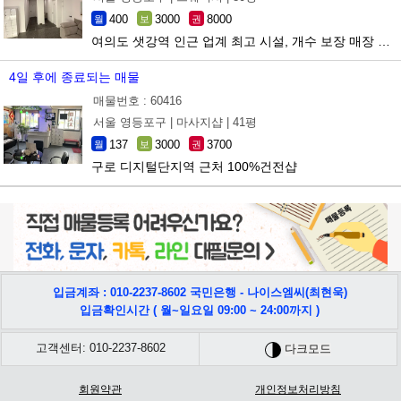
400
3000
8000
월
보
권
여의도 샛강역 인근 업계 최고 시설, 개수 보장 매장 팝니다
4일 후에 종료되는 매물
매물번호 : 60416
서울 영등포구 |
마사지샵 |
41평
137
3000
3700
월
보
권
구로 디지털단지역 근처 100%건전샵
입금계좌 : 010-2237-8602 국민은행 - 나이스엠씨(최현욱)
입금확인시간 ( 월~일요일 09:00 ~ 24:00까지 )
고객센터: 010-2237-8602
다크모드
회원약관
개인정보처리방침