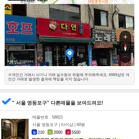
250m
로29길
로29길
, KnWorks
※개인간 거래시 사기나 거래 실수등의 위험에 주의해주세요. 4989샵은 개
북동
인간 거래로 발생한 결과에 책임을 지지 않습니다.
남서
" 서울 영등포구" 다른매물을 보여드려요!
매물번호 : 58821
서울 영등포구 |
타이샵 |
40평
210
2000
5500
월
보
권