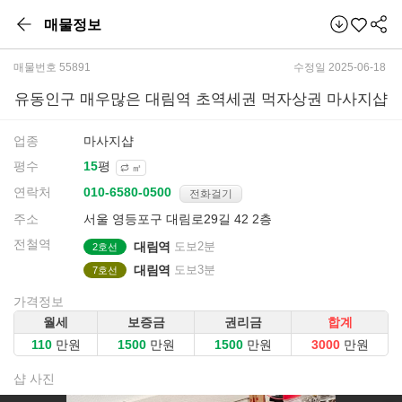
매물정보
매물번호 55891
수정일 2025-06-18
유동인구 매우많은 대림역 초역세권 먹자상권 마사지샵
업종
마사지샵
평수
평
㎡
연락처
전화걸기
주소
서울 영등포구 대림로29길 42 2층
전철역
대림역
도보2분
2호선
대림역
도보3분
7호선
가격정보
월세
보증금
권리금
합계
만원
만원
만원
만원
샵 사진