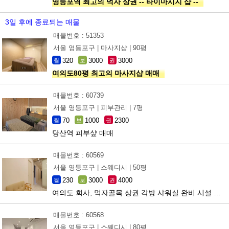
영등포역 최고의 먹자 상권 -- 타이마시지 샵 --
3일 후에 종료되는 매물
매물번호 : 51353
서울 영등포구 |
마사지샵 |
90평
320
3000
3000
월
보
권
여의도80평 최고의 마사지샵 매매
매물번호 : 60739
서울 영등포구 |
피부관리 |
7평
70
1000
2300
월
보
권
당산역 피부샾 매매
매물번호 : 60569
서울 영등포구 |
스웨디시 |
50평
230
3000
4000
월
보
권
여의도 회사, 먹자골목 상권 각방 샤워실 완비 시설 손 댈곳x
매물번호 : 60568
서울 영등포구 |
스웨디시 |
80평