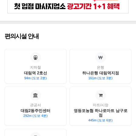
편의시설 안내
지하철
은행
대림역 2호선
하나은행 대림역지점
94m (도보 2분)
161m (도보 3분)
관공서
마트/시장
대림2동주민센터
영등포농협 하나로마트 남구로
점
292m (도보 4분)
445m (도보 6분)