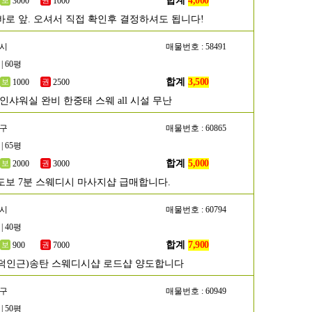
합계
4,000
3000
1000
바로 앞. 오셔서 직접 확인후 결정하셔도 됩니다!
주시
매물번호 : 58491
| 60평
합계
3,500
1000
2500
인샤워실 완비 한중태 스웨 all 시설 무난
해구
매물번호 : 60865
| 65평
합계
5,000
2000
3000
도보 7분 스웨디시 마사지샵 급매합니다.
택시
매물번호 : 60794
| 40평
합계
7,900
900
7000
덕인근)송탄 스웨디시샵 로드샵 양도합니다
남구
매물번호 : 60949
| 50평