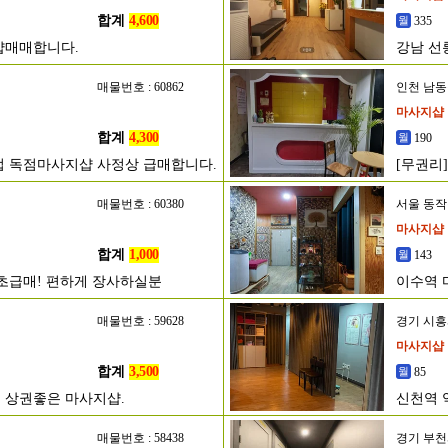
합계
4,600
335
샵매매합니다.
강남 선
매물번호 : 60862
인천 남
마사지샵
합계
4,300
190
영업 독점마사지샵 사정상 급매합니다.
[무권리
매물번호 : 60380
서울 동
마사지샵
합계
1,000
143
 초급매! 편하게 장사하실분
이수역 
매물번호 : 59628
경기 시
마사지샵
합계
3,500
85
 상권좋은 마사지샵.
신천역 
매물번호 : 58438
경기 부