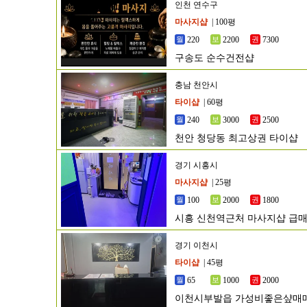
인천 연수구
마사지샵
| 100평
220
2200
7300
구송도 순수건전샵
충남 천안시
타이샵
| 60평
240
3000
2500
천안 청당동 최고상권 타이샵
경기 시흥시
마사지샵
| 25평
100
2000
1800
시흥 신천역근처 마사지샵 급
경기 이천시
타이샵
| 45평
65
1000
2000
이천시부발읍 가성비좋은샾매