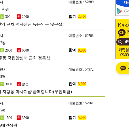
산시
매물번호 : 57689
| 45평
합계
2,300
300
2000
역 근처 먹자상권 유동인구 많은샵!
양시
매물번호 : 60703
57평
합계
8,000
2000
6000
두동 국립암센터 근처 정통샵
두천시
매물번호 : 54972
68평
합계
3,000
3000
없음
 지행동 마사지샵 급매합니다(무권리금)
산시
매물번호 : 57961
55평
합계
5,000
1500
3500
동메인상권