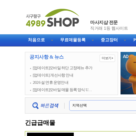
마사지샵 전문
직거래 1등 웹사이트
처음으로
무료매물등록
중고장터
공지사항 & 뉴스
더보기+
[업데이트]모바일 하단 고정메뉴 추가
[업데이트] 개선사항 안내
2026 설 연휴 운영안내
[업데이트]모바일 매물 등록 양식 U…
긴급급매물