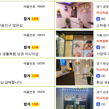
매물번호 : 60699
경기 광
마사지샵
합계
4,000
260
유동인구 많은샵
소하동 
매물번호 : 60643
서울 강
피부경락
합계
4,500
100
거·생활복합 상권 마사지샵
가양역 
매물번호 : 60599
경기 화
마사지샵
합계
2,500
140
샵 급매합니다.
화성 새
매물번호 : 60450
경기 김
마사지샵
합계
3,800
150