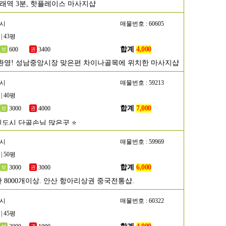
구래역 3분, 핫플레이스 마사지샵
남시
매물번호 : 60605
| 43평
합계
4,000
600
3400
환영! 성남중앙시장 맞은편 차이나골목에 위치한 마사지샵
주시
매물번호 : 59213
| 40평
합계
7,000
3000
4000
신도시 단골손님 많은곳 ⭐
산시
매물번호 : 59969
| 50평
합계
6,000
3000
3000
 8000개이상. 안산 항아리상권 중국전통샵.
성시
매물번호 : 60322
| 45평