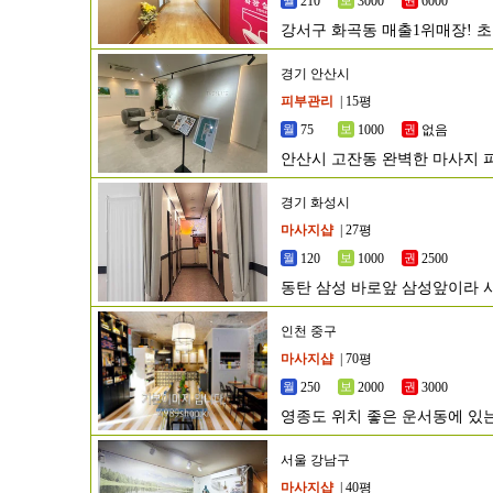
210
3000
6000
강서구 화곡동 매출1위매장! 
경기 안산시
피부관리
| 15평
75
1000
없음
안산시 고잔동 완벽한 마사지
경기 화성시
마사지샵
| 27평
120
1000
2500
동탄 삼성 바로앞 삼성앞이라 
인천 중구
마사지샵
| 70평
250
2000
3000
영종도 위치 좋은 운서동에 있
서울 강남구
마사지샵
| 40평