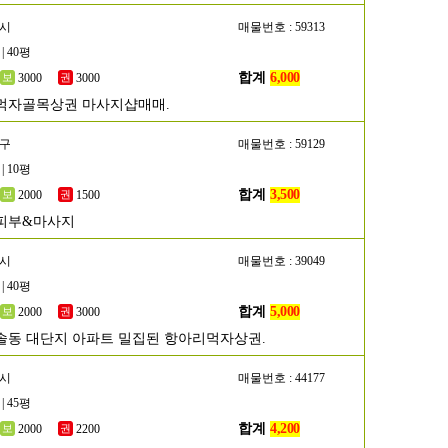
명시
매물번호 : 59313
| 40평
합계
6,000
3000
3000
먹자골목상권 마사지샵매매.
서구
매물번호 : 59129
| 10평
합계
3,500
2000
1500
피부&마사지
성시
매물번호 : 39049
| 40평
합계
5,000
2000
3000
솔동 대단지 아파트 밀집된 항아리먹자상권.
포시
매물번호 : 44177
| 45평
합계
4,200
2000
2200