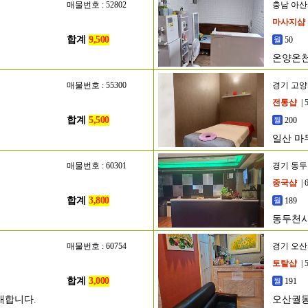
매물번호 : 52802
충남 아
마사지샵
합계
9,500
50
온양온천
매물번호 : 55300
경기 고
전통샵
| 
합계
5,500
200
일산 마
매물번호 : 60301
경기 동
중국샵
| 
합계
3,800
189
매
동두천시
매물번호 : 60754
경기 오
토탈샵
| 
합계
3,000
191
매합니다.
오산궐