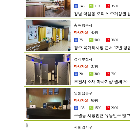
143
1100
3500
강남 역삼동 오피스 주거상권 
충북 청주시
마사지샵
| 45평
75
500
3800
청주 육거리시장 근처 12년 
경기 부천시
마사지샵
| 37평
20
300
700
부천시 소재 마사지샵 월세 20
인천 남동구
마사지샵
| 60평
135
1500
2000
구월동 시장인근 유동인구 많고
서울 강서구