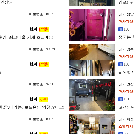
메인상권
김포) 
매물번호 : 61031
경기 성
마사지샵
합계
1억원
100
영, 최고매출 가게 초급매!!!
중국분 
매물번호 : 59939
경기 양
마사지샵
합계
1억원
150
음
⭐ 옥정
매물번호 : 57811
경기 안
마사지샵
합계
6,500
131
한,중,태가능. 로드손님 엄청많아요!
고객명단
매물번호 : 60931
경기 화
스웨디시