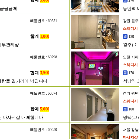
합계
9,000
270
초급급급매
동탄역 
매물번호 : 60551
강원 원
스웨디시
합계
1,000
120
 피부관리샾
원주) 개
매물번호 : 60798
인천 서
스웨디시
합계
3,500
170
사람들 길거리에 넘칩니다
석남역 
매물번호 : 60574
경기 평
스웨디시
합계
5,000
100
는 마사지샵 매매합니다
평택(고
매물번호 : 60950
서울 강
마사지샵