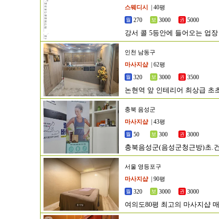
스웨디시
| 40평
270
3000
5000
강서 콜 5등안에 들어오는 업장
인천 남동구
마사지샵
| 62평
320
3000
3500
논현역 앞 인테리어 최상급 초
충북 음성군
마사지샵
| 43평
50
300
3000
충북음성군(음성군청근방)초.건
서울 영등포구
마사지샵
| 90평
320
3000
3000
여의도80평 최고의 마사지샵 