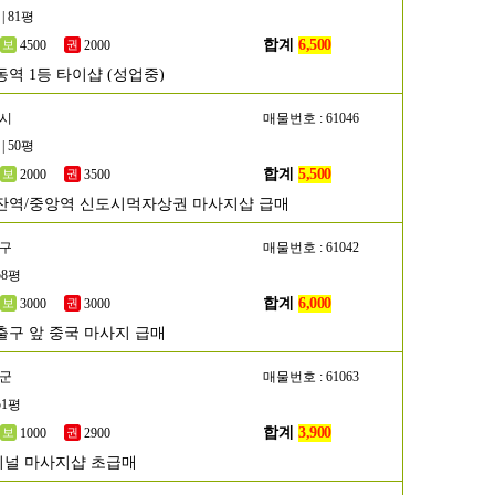
| 81평
합계
6,500
4500
2000
동역 1등 타이샵 (성업중)
산시
매물번호 : 61046
| 50평
합계
5,500
2000
3500
잔역/중앙역 신도시먹자상권 마사지샵 급매
서구
매물번호 : 61042
58평
합계
6,000
3000
3000
출구 앞 중국 마사지 급매
평군
매물번호 : 61063
51평
합계
3,900
1000
2900
널 마사지샵 초급매