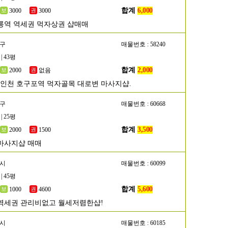
합계
6,000
3000
3000
릉역 역세권 먹자상권 샵매매
동구
매물번호 : 58240
| 43평
합계
2,000
2000
없음
]인천 호구포역 먹자골목 대로변 마사지샵.
작구
매물번호 : 60668
| 25평
합계
3,500
2000
1500
마사지샵 매매
흥시
매물번호 : 60099
| 45평
합계
5,600
1000
4600
역세권 관리비없고 월세저렴한샵!
천시
매물번호 : 60185