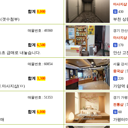
마사지샵
합계
8,000
430
 (갯수첨부)
부천 상
매물번호 : 49360
경기 안
마사지샵
합계
6,500
170
초초 급매로 내놓습니다.
안산 고
매물번호 : 60854
서울 강
중국샵
| 
합계
3,300
220
.마사지샵(ㅁ)
가양역 
매물번호 : 51353
경기 가
전통샵
| 
합계
6,000
60
매매
가평터미