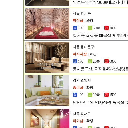
의정부역 중앙로 로데오거리 
서울 강서구
타이샵
| 50평
190
3000
7000
강서구 최상급 태국샵 오토8년운
서울 동대문구
마사지샵
| 40평
170
2000
8000
동대문구/한국직원4명/손님많
경기 안양시
중국샵
| 35평
120
2000
4500
안양 평촌역 먹자상권 중국샵. 
서울 강서구
타이샵
| 50평