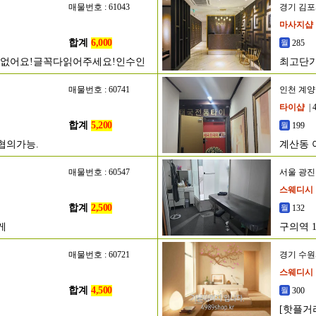
매물번호 : 61043
경기 김
마사지샵
합계
6,000
285
정없어요!글꼭다읽어주세요!인수인
최고단가
매물번호 : 60741
인천 계
타이샵
| 
합계
5,200
199
협의가능.
계산동 
매물번호 : 60547
서울 광
스웨디시
합계
2,500
132
게
구의역 
매물번호 : 60721
경기 수
스웨디시
합계
4,500
300
[핫플거