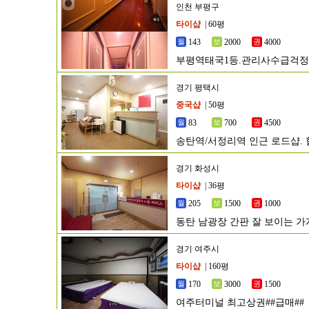
인천 부평구
타이샵
| 60평
143
2000
4000
부평역태국1등.관리사수급걱
계확실합니다
경기 평택시
중국샵
| 50평
83
700
4500
송탄역/서정리역 인근 로드샵. 
경기 화성시
타이샵
| 36평
205
1500
1000
동탄 남광장 간판 잘 보이는 가
경기 여주시
타이샵
| 160평
170
3000
1500
여주터미널 최고상권##급매##