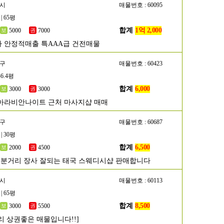
포시
매물번호 : 60095
| 65평
합계
1억 2,000
5000
7000
 안정적매출 특AAA급 건전매물
양구
매물번호 : 60423
46.4평
합계
6,000
3000
3000
아라비안나이트 근처 마사지샵 매매
진구
매물번호 : 60687
| 30평
합계
6,500
2000
4500
1분거리 장사 잘되는 태국 스웨디시샵 판매합니다
원시
매물번호 : 60113
| 65평
합계
8,500
3000
5500
리 상권좋은 매물입니다!!]