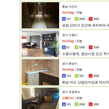
충남 서산시
마사지샵
| 70평
187
2000
2000
공장 단지가 인근에 위치하여 
경기 수원시
마사지샵
| 35평
93
1000
3500
수원시청역, 권선시장 인근 주
경기 화성시
마사지샵
| 30평
120
500
2000
화성 마도 산업단지상권 마사지
경기 의정부시
스웨디시
| 42평
165
2000
1800