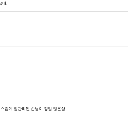
급매.
급스럽게 잘관리된 손님이 정말 많은샵