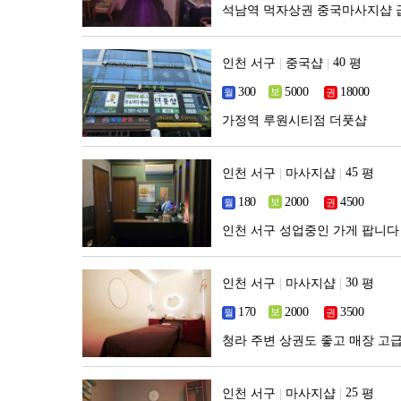
석남역 먹자상권 중국마사지샵 
인천 서구
|
중국샵
|
평
가정역 루원시티점 더풋샵
인천 서구
|
마사지샵
|
평
인천 서구 성업중인 가게 팝니다
인천 서구
|
마사지샵
|
평
청라 주변 상권도 좋고 매장 고
인천 서구
|
마사지샵
|
평