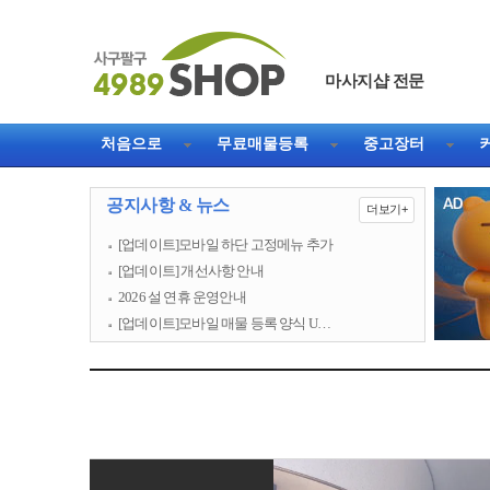
마사지샵 전문
처음으로
무료매물등록
중고장터
공지사항 & 뉴스
더보기+
[업데이트]모바일 하단 고정메뉴 추가
[업데이트] 개선사항 안내
2026 설 연휴 운영안내
[업데이트]모바일 매물 등록 양식 U…