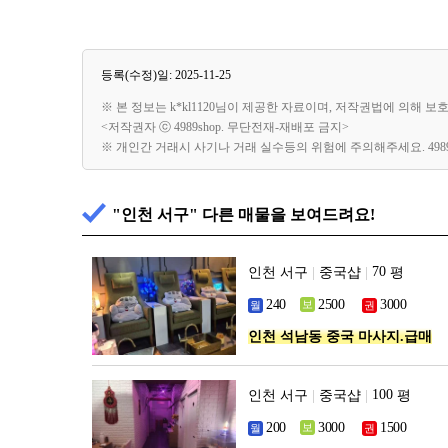
등록(수정)일: 2025-11-25
※ 본 정보는 k*kl1120님이 제공한 자료이며, 저작권법에 의해 
<저작권자 ⓒ 4989shop. 무단전재-재배포 금지>
※ 개인간 거래시 사기나 거래 실수등의 위험에 주의해주세요. 49
"인천 서구" 다른 매물을 보여드려요!
인천 서구
|
중국샵
|
평
인천 석남동 중국 마사지.급매
인천 서구
|
중국샵
|
평