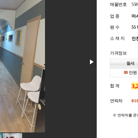
매물번호
558
업 종
마
평 수
소 재 지
인천
가격정보
월세
만원
합 계
연락처
※ 연락처를 문