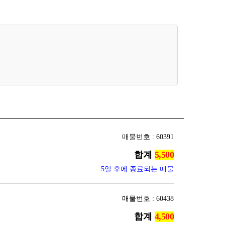
매물번호 : 60391
합계
5일 후에 종료되는 매물
매물번호 : 60438
합계