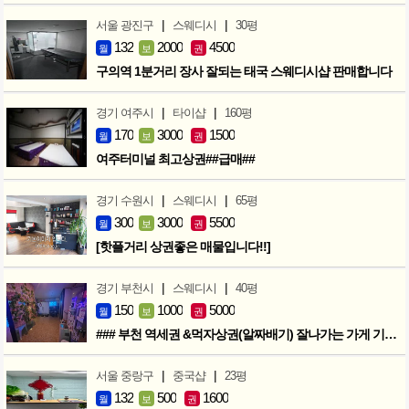
|
|
서울 광진구
스웨디시
30평
132
2000
4500
월
보
권
구의역 1분거리 장사 잘되는 태국 스웨디시샵 판매합니다
|
|
경기 여주시
타이샵
160평
170
3000
1500
월
보
권
여주터미널 최고상권##급매##
|
|
경기 수원시
스웨디시
65평
300
3000
5500
월
보
권
[핫플거리 상권좋은 매물입니다!!]
|
|
경기 부천시
스웨디시
40평
150
1000
5000
월
보
권
### 부천 역세권 &먹자상권(알짜배기) 잘나가는 가게 기회입니다 ###
|
|
서울 중랑구
중국샵
23평
132
500
1600
월
보
권