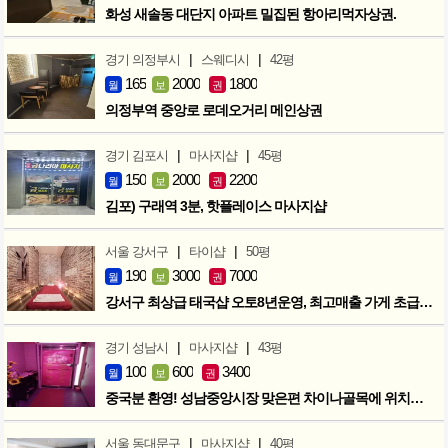
화성 새솔동 대단지 아파트 밀집된 항아리먹자상권.
|
|
경기 의정부시
스웨디시
42평
165
2000
1800
월
보
권
의정부역 중앙로 로데오거리 메인상권
|
|
경기 김포시
마사지샵
45평
150
2000
2200
월
보
권
김포) 구래역 3분, 핫플레이스 마사지샵
|
|
서울 강서구
타이샵
50평
190
3000
7000
월
보
권
강서구 최상급 태국샵 오토8년운영, 최고매출 가게 초급매!!!
|
|
경기 성남시
마사지샵
43평
100
600
3400
월
보
권
중국분 환영! 성남중앙시장 맞은편 차이나골목에 위치한 마사지샵
|
|
서울 동대문구
마사지샵
40평