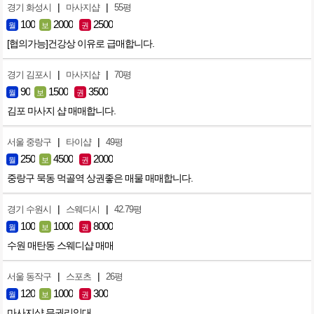
|
|
경기 화성시
마사지샵
55평
100
2000
2500
월
보
권
[협의가능]건강상 이유로 급매합니다.
|
|
경기 김포시
마사지샵
70평
90
1500
3500
월
보
권
김포 마사지 샵 매매합니다.
|
|
서울 중랑구
타이샵
49평
250
4500
2000
월
보
권
중랑구 묵동 먹골역 상권좋은 매물 매매합니다.
|
|
경기 수원시
스웨디시
42.79평
100
1000
8000
월
보
권
수원 매탄동 스웨디샵 매매
|
|
서울 동작구
스포츠
26평
120
1000
300
월
보
권
마사지샵 무권리임대