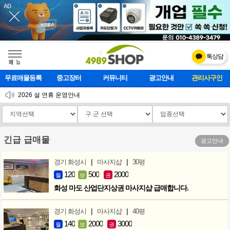
톡상담
메    뉴
무료매물등록
중고장터
커뮤니티
광고안내
마사지클럽
2026 설 연휴 운영안내
[업데이트]모바일 하단 고정메뉴 추가
[업데이트] 개선사항 안내
긴급 급매물
광고안내
|
|
경기 화성시
마사지샵
30평
120
500
2000
월
보
권
화성 마도 산업단지상권 마사지샵 급매합니다.
|
|
경기 화성시
마사지샵
40평
140
2000
3000
월
보
권