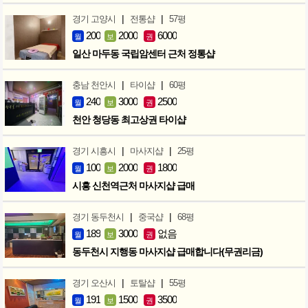
|
|
경기 고양시
전통샵
57평
200
2000
6000
월
보
권
일산 마두동 국립암센터 근처 정통샵
|
|
충남 천안시
타이샵
60평
240
3000
2500
월
보
권
천안 청당동 최고상권 타이샵
|
|
경기 시흥시
마사지샵
25평
100
2000
1800
월
보
권
시흥 신천역근처 마사지샵 급매
|
|
경기 동두천시
중국샵
68평
189
3000
없음
월
보
권
동두천시 지행동 마사지샵 급매합니다(무권리금)
|
|
경기 오산시
토탈샵
55평
191
1500
3500
월
보
권