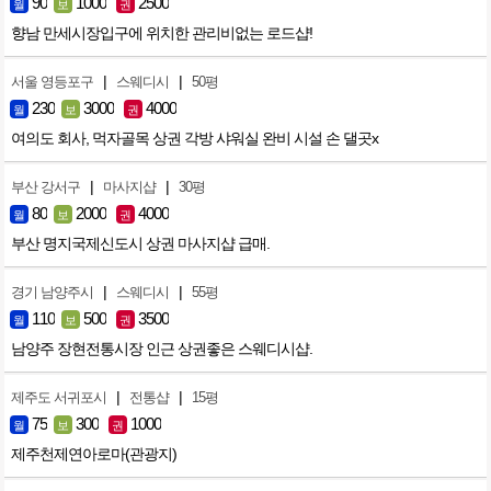
90
1000
2500
월
보
권
향남 만세시장입구에 위치한 관리비없는 로드샵!
|
|
서울 영등포구
스웨디시
50평
230
3000
4000
월
보
권
여의도 회사, 먹자골목 상권 각방 샤워실 완비 시설 손 댈곳x
|
|
부산 강서구
마사지샵
30평
80
2000
4000
월
보
권
부산 명지국제신도시 상권 마사지샵 급매.
|
|
경기 남양주시
스웨디시
55평
110
500
3500
월
보
권
남양주 장현전통시장 인근 상권좋은 스웨디시샵.
|
|
제주도 서귀포시
전통샵
15평
75
300
1000
월
보
권
제주천제연아로마(관광지)