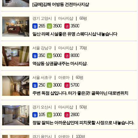
[급매]김해 어방동 건전마사지샵
|
|
경기 고양시
마사지샵
68평
265
3500
3500
월
보
권
일산 라페 시설좋은 유명 스웨디시샵 내놓습니다
|
|
서울 강남구
마사지샵
70평
350
5000
8000
월
보
권
역삼동 상권끝내주는 마사지샵.
|
|
서울 서초구
아로마
60평
250
3000
5700
월
보
권
주변 독점 샵입니다. 터가 좋은곳! 골목아닌 대로변위치
|
|
경기 오산시
마사지샵
50평
105
1000
2800
월
보
권
정말 잘되는 아까운샵인데 피치못할 사정으로 내놓습니다.
|
|
경기 용인시
아로마
100평