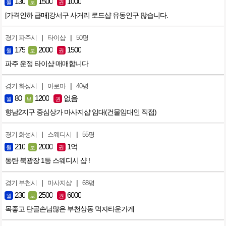
130
1500
1000
월
보
권
[가격인하 급매]강서구 사거리 로드샵 유동인구 많습니다.
|
|
경기 파주시
타이샵
50평
175
2000
1500
월
보
권
파주 운정 타이샵 매매합니다
|
|
경기 화성시
아로마
40평
80
1200
없음
월
보
권
향남2지구 중심상가 마사지샵 임대(건물임대인 직접)
|
|
경기 화성시
스웨디시
55평
210
2000
1억
월
보
권
동탄 북광장 1등 스웨디시 샵 !
|
|
경기 부천시
마사지샵
68평
230
2500
6000
월
보
권
목좋고 단골손님많은 부천상동 먹자타운가게