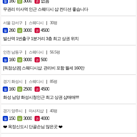
160
3000
없음
월
보
권
무권리 미사역 인근 스웨디시 샵 컨디션 좋습니다
|
|
서울 강서구
스웨디시
30평
260
3000
4500
월
보
권
발산역 1번출구 1분거리 3층 최고 상권 위치
|
|
인천 남동구
스웨디시
56.5평
160
3000
500
월
보
권
[독점상권] 스웨디시샵. 관리비 포함 월세 160만
|
|
경기 화성시
스웨디시
85평
160
2500
4500
월
보
권
화성 남양 화성시청인근 최고 상권 샵매매!!!!
|
|
경기 양주시
마사지샵
40평
150
3000
4000
월
보
권
❤️ 옥정신도시 단골손님 많은곳 ❤️