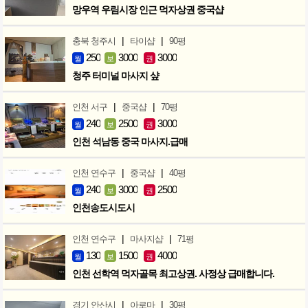
망우역 우림시장 인근 먹자상권 중국샵
|
|
충북 청주시
타이샵
90평
250
3000
3000
월
보
권
청주 터미널 마사지 샾
|
|
인천 서구
중국샵
70평
240
2500
3000
월
보
권
인천 석남동 중국 마사지.급매
|
|
인천 연수구
중국샵
40평
240
3000
2500
월
보
권
인천송도시도시
|
|
인천 연수구
마사지샵
71평
130
1500
4000
월
보
권
인천 선학역 먹자골목 최고상권. 사정상 급매합니다.
|
|
경기 안산시
아로마
30평