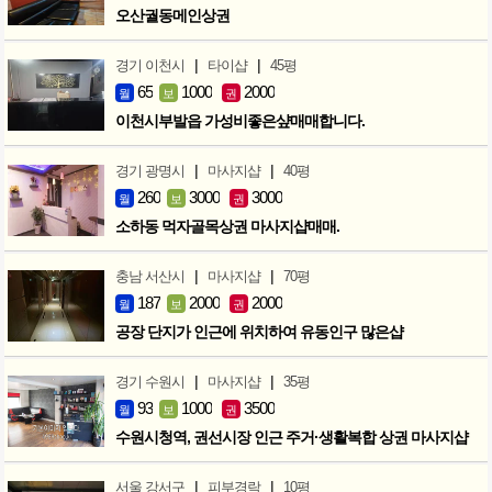
오산궐동메인상권
|
|
경기 이천시
타이샵
45평
65
1000
2000
월
보
권
이천시부발읍 가성비좋은샾매매합니다.
|
|
경기 광명시
마사지샵
40평
260
3000
3000
월
보
권
소하동 먹자골목상권 마사지샵매매.
|
|
충남 서산시
마사지샵
70평
187
2000
2000
월
보
권
공장 단지가 인근에 위치하여 유동인구 많은샵
|
|
경기 수원시
마사지샵
35평
93
1000
3500
월
보
권
수원시청역, 권선시장 인근 주거·생활복합 상권 마사지샵
|
|
서울 강서구
피부경락
10평