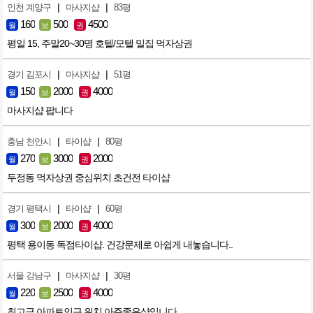
|
|
인천 계양구
마사지샵
83평
160
500
4500
월
보
권
평일 15, 주말20~30명 호텔/모텔 밀집 먹자상권
|
|
경기 김포시
마사지샵
51평
150
2000
4000
월
보
권
마사지샵 팝니다
|
|
충남 천안시
타이샵
80평
270
3000
2000
월
보
권
두정동 먹자상권 중심위치 초건전 타이샵
|
|
경기 평택시
타이샵
60평
300
2000
4000
월
보
권
평택 용이동 독점타이샵. 건강문제로 아쉽게 내놓습니다..
|
|
서울 강남구
마사지샵
30평
220
2500
4000
월
보
권
최고급 아파트인근 위치 아주좋은샵입니다.