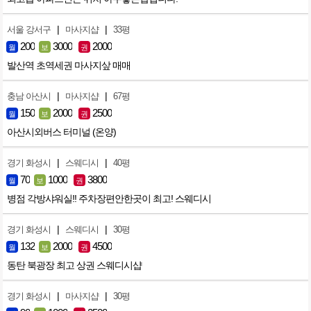
|
|
서울 강서구
마사지샵
33평
200
3000
2000
월
보
권
발산역 초역세권 마사지샆 매매
|
|
충남 아산시
마사지샵
67평
150
2000
2500
월
보
권
아산시외버스 터미널 (온양)
|
|
경기 화성시
스웨디시
40평
70
1000
3800
월
보
권
병점 각방샤워실!! 주차장편안한곳이 최고! 스웨디시
|
|
경기 화성시
스웨디시
30평
132
2000
4500
월
보
권
동탄 북광장 최고 상권 스웨디시샵
|
|
경기 화성시
마사지샵
30평