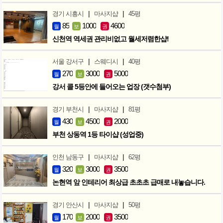
|
|
경기 시흥시
마사지샵
45평
85
1000
4600
월
보
권
신천역 역세권 관리비없고 월세저렴한샵!
|
|
서울 강서구
스웨디시
40평
270
3000
5000
월
보
권
강서 콜 5등안에 들어오는 업장 (갯수첨부)
|
|
경기 부천시
마사지샵
81평
430
4500
2000
월
보
권
부천 상동역 1등 타이샵 (성업중)
|
|
인천 남동구
마사지샵
62평
320
3000
3500
월
보
권
논현역 앞 인테리어 최상급 초초초 급매로 내놓습니다.
|
|
경기 안산시
마사지샵
50평
170
2000
3500
월
보
권