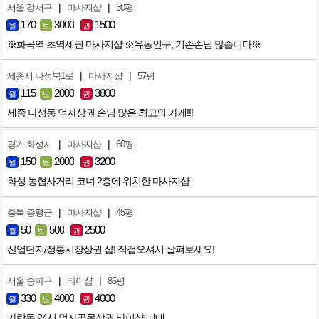
|
|
서울 강서구
마사지샵
30평
170
3000
1500
월
보
권
※화곡역 초역세권 마사지샵 ※유동인구, 기존손님 많습니다※
|
|
세종시 나성북1로
마사지샵
57평
115
2000
3800
월
보
권
세종 나성동 먹자상권 손님 많은 최고의 가게!!!
|
|
경기 화성시
마사지샵
60평
150
2000
3200
월
보
권
화성 농협사거리 코너 2층에 위치한 마사지샵
|
|
충북 증평군
마사지샵
45평
50
500
2500
월
보
권
산업단지/정통시장상권 샵! 직접오셔서 살펴보세요!
|
|
서울 송파구
타이샵
85평
330
4000
4000
월
보
권
가락동 24시 먹자골목상권 타이샵 매매