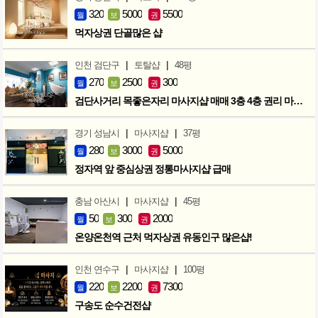
320
5000
5500
월
보
권
먹자상권 단골많은 샵
|
|
인천 검단구
토탈샵
48평
270
2500
300
월
보
권
검단사거리 목좋은자리 마사지샵 매매 3층 4층 권리 마지막인하 300만
|
|
경기 성남시
마사지샵
37평
280
3000
5000
월
보
권
정자역 앞 중심상권 정통마사지샵 급매
|
|
충남 아산시
마사지샵
45평
50
300
2000
월
보
권
온양온천역 근처 먹자상권 유동인구 많은샵!
|
|
인천 연수구
마사지샵
100평
220
2200
7300
월
보
권
구송도 순수건전샵