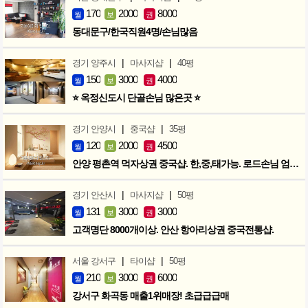
170
2000
8000
월
보
권
동대문구/한국직원4명/손님많음
|
|
경기 양주시
마사지샵
40평
150
3000
4000
월
보
권
⭐ 옥정신도시 단골손님 많은곳 ⭐
|
|
경기 안양시
중국샵
35평
120
2000
4500
월
보
권
안양 평촌역 먹자상권 중국샵. 한,중,태가능. 로드손님 엄청많아요!
|
|
경기 안산시
마사지샵
50평
131
3000
3000
월
보
권
고객명단 8000개이상. 안산 항아리상권 중국전통샵.
|
|
서울 강서구
타이샵
50평
210
3000
6000
월
보
권
강서구 화곡동 매출1위매장! 초급급급매