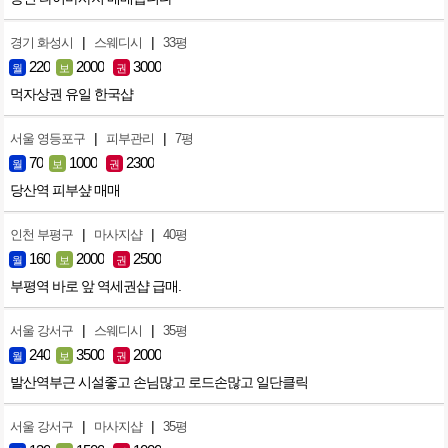
|
|
경기 화성시
스웨디시
33평
220
2000
3000
월
보
권
먹자상권 유일 한국샵
|
|
서울 영등포구
피부관리
7평
70
1000
2300
월
보
권
당산역 피부샾 매매
|
|
인천 부평구
마사지샵
40평
160
2000
2500
월
보
권
부평역 바로 앞 역세권샵 급매.
|
|
서울 강서구
스웨디시
35평
240
3500
2000
월
보
권
발산역부근 시설좋고 손님많고 로드손많고 일단클릭
|
|
서울 강서구
마사지샵
35평