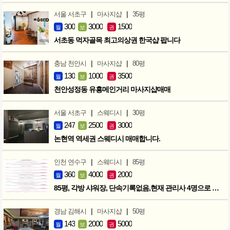
|
|
서울 서초구
마사지샵
35평
300
3000
1500
월
보
권
서초동 먹자골목 최고의상권 한국샵 팝니다
|
|
충남 천안시
마사지샵
80평
130
1000
3500
월
보
권
천안성정동 유흥메인거리 마사지샵매매
|
|
서울 서초구
스웨디시
30평
247
2500
3000
월
보
권
논현역 역세권 스웨디시 매매합니다.
|
|
인천 연수구
스웨디시
85평
360
4000
2000
월
보
권
85평, 각방 샤워장, 단속기록없음,현재 관리사 4명으로 성업중
|
|
경남 김해시
마사지샵
50평
143
2000
5000
월
보
권