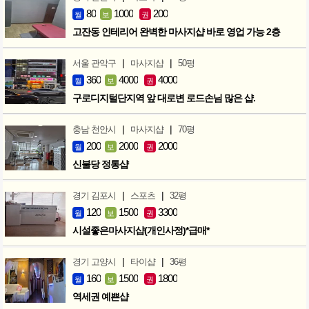
80
1000
200
월
보
권
고잔동 인테리어 완벽한 마사지샵 바로 영업 가능 2층
|
|
서울 관악구
마사지샵
50평
360
4000
4000
월
보
권
구로디지털단지역 앞 대로변 로드손님 많은 샵.
|
|
충남 천안시
마사지샵
70평
200
2000
2000
월
보
권
신불당 정통샵
|
|
경기 김포시
스포츠
32평
120
1500
3300
월
보
권
시설좋은마사지샵(개인사정)*급매*
|
|
경기 고양시
타이샵
36평
160
1500
1800
월
보
권
역세권 예쁜샵