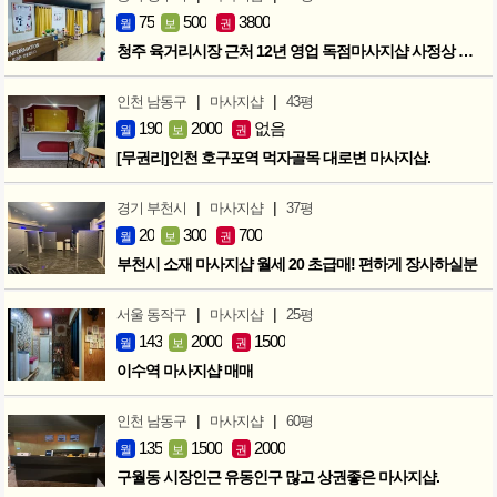
75
500
3800
월
보
권
청주 육거리시장 근처 12년 영업 독점마사지샵 사정상 급매합니다.
|
|
인천 남동구
마사지샵
43평
190
2000
없음
월
보
권
[무권리]인천 호구포역 먹자골목 대로변 마사지샵.
|
|
경기 부천시
마사지샵
37평
20
300
700
월
보
권
부천시 소재 마사지샵 월세 20 초급매! 편하게 장사하실분
|
|
서울 동작구
마사지샵
25평
143
2000
1500
월
보
권
이수역 마사지샵 매매
|
|
인천 남동구
마사지샵
60평
135
1500
2000
월
보
권
구월동 시장인근 유동인구 많고 상권좋은 마사지샵.