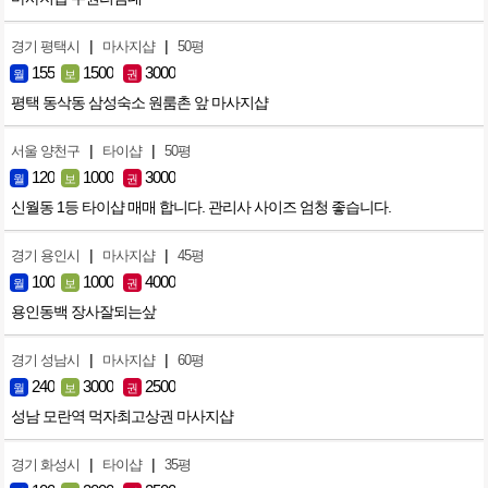
|
|
경기 평택시
마사지샵
50평
155
1500
3000
월
보
권
평택 동삭동 삼성숙소 원룸촌 앞 마사지샵
|
|
서울 양천구
타이샵
50평
120
1000
3000
월
보
권
신월동 1등 타이샵 매매 합니다. 관리사 사이즈 엄청 좋습니다.
|
|
경기 용인시
마사지샵
45평
100
1000
4000
월
보
권
용인동백 장사잘되는샆
|
|
경기 성남시
마사지샵
60평
240
3000
2500
월
보
권
성남 모란역 먹자최고상권 마사지샵
|
|
경기 화성시
타이샵
35평