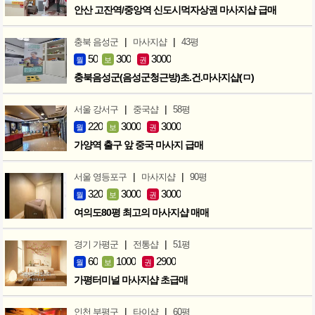
안산 고잔역/중앙역 신도시먹자상권 마사지샵 급매
|
|
충북 음성군
마사지샵
43평
50
300
3000
월
보
권
충북음성군(음성군청근방)초.건.마사지샵(ㅁ)
|
|
서울 강서구
중국샵
58평
220
3000
3000
월
보
권
가양역 출구 앞 중국 마사지 급매
|
|
서울 영등포구
마사지샵
90평
320
3000
3000
월
보
권
여의도80평 최고의 마사지샵 매매
|
|
경기 가평군
전통샵
51평
60
1000
2900
월
보
권
가평터미널 마사지샵 초급매
|
|
인천 부평구
타이샵
60평