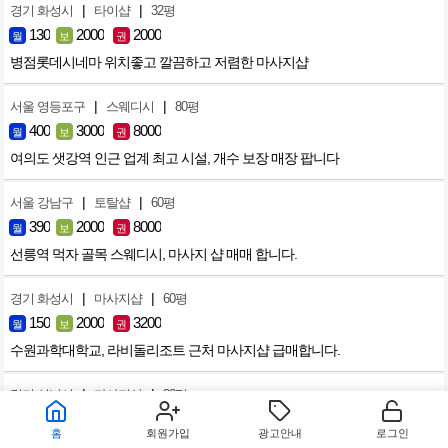
|
|
경기 화성시
타이샵
32평
130
2000
2000
월
보
권
병점롯데시네마 위치좋고 깔끔하고 저렴한 마사지샵
|
|
서울 영등포구
스웨디시
80평
400
3000
8000
월
보
권
여의도 샛강역 인근 업계 최고 시설, 개수 보장 매장 팝니다
|
|
서울 강남구
토탈샵
60평
390
2000
8000
월
보
권
선릉역 먹자 골목 스웨디시, 마사지 샵 매매 합니다.
|
|
경기 화성시
마사지샵
60평
150
2000
3200
월
보
권
수원과학대학교, 라비돌리조트 근처 마사지샵 급매합니다.
|
|
경기 성남시
마사지샵
33평
100
1000
2800
월
보
권
홈
회원가입
광고안내
로그인
분당 판교 대단지 아파트 밀집된 상업지구 마사지샵.