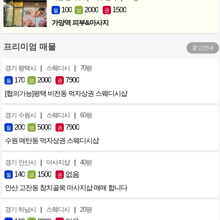
100
2000
1500
월
보
권
가양역 피부&마사지
프리미엄 매물
광고안내
|
|
경기 평택시
스웨디시
70평
170
2000
7900
월
보
권
[협의가능]평택 비전동 먹자상권 스웨디시샵
|
|
경기 수원시
스웨디시
60평
200
5000
7900
월
보
권
수원 메탄동 먹자상권 스웨디시샵
|
|
경기 안산시
마사지샵
40평
140
1500
없음
월
보
권
안산 고잔동 참치골목 마사지샵 매매 합니다
|
|
경기 하남시
스웨디시
20평