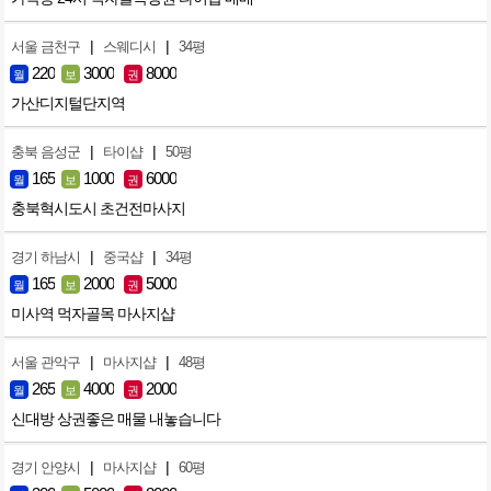
|
|
서울 금천구
스웨디시
34평
220
3000
8000
월
보
권
가산디지털단지역
|
|
충북 음성군
타이샵
50평
165
1000
6000
월
보
권
충북혁시도시 초건전마사지
|
|
경기 하남시
중국샵
34평
165
2000
5000
월
보
권
미사역 먹자골목 마사지샵
|
|
서울 관악구
마사지샵
48평
265
4000
2000
월
보
권
신대방 상권좋은 매물 내놓습니다
|
|
경기 안양시
마사지샵
60평