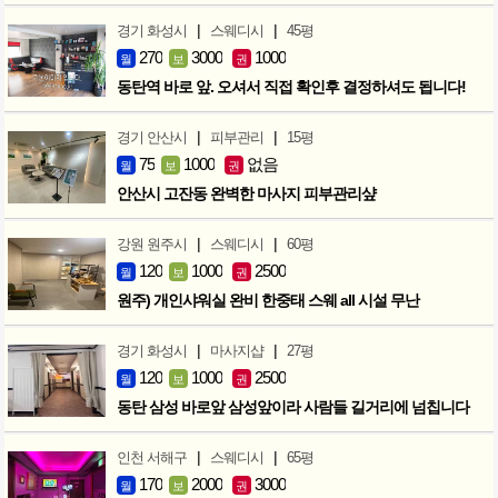
|
|
경기 화성시
스웨디시
45평
270
3000
1000
월
보
권
동탄역 바로 앞. 오셔서 직접 확인후 결정하셔도 됩니다!
|
|
경기 안산시
피부관리
15평
75
1000
없음
월
보
권
안산시 고잔동 완벽한 마사지 피부관리샾
|
|
강원 원주시
스웨디시
60평
120
1000
2500
월
보
권
원주) 개인샤워실 완비 한중태 스웨 all 시설 무난
|
|
경기 화성시
마사지샵
27평
120
1000
2500
월
보
권
동탄 삼성 바로앞 삼성앞이라 사람들 길거리에 넘칩니다
|
|
인천 서해구
스웨디시
65평
170
2000
3000
월
보
권