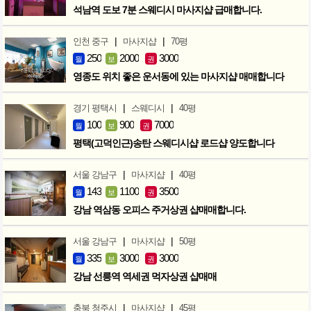
석남역 도보 7분 스웨디시 마사지샵 급매합니다.
|
|
인천 중구
마사지샵
70평
250
2000
3000
월
보
권
영종도 위치 좋은 운서동에 있는 마사지샵 매매합니다
|
|
경기 평택시
스웨디시
40평
100
900
7000
월
보
권
평택(고덕인근)송탄 스웨디시샵 로드샵 양도합니다
|
|
서울 강남구
마사지샵
40평
143
1100
3500
월
보
권
강남 역삼동 오피스 주거상권 샵매매합니다.
|
|
서울 강남구
마사지샵
50평
335
3000
3000
월
보
권
강남 선릉역 역세권 먹자상권 샵매매
|
|
충북 청주시
마사지샵
45평