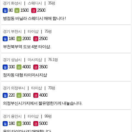
|
|
경기 화성시
스웨디시
35평
80
1500
2500
월
보
권
병점동 바닐라 스웨디시 매매 합니다 !
|
|
경기 부천시
타이샵
75평
180
2000
2500
월
보
권
부천북부역 도보 4분 타이샵.
|
|
경기 성남시
마사지샵
76.1평
330
4000
3500
월
보
권
정자동 대형 타이마사지샵
|
|
경기 의정부시
타이샵
70평
220
3000
4000
월
보
권
의정부신시가지에서 젤유명한가게 내놓습니다.
|
|
경기 용인시
타이샵
99평
180
3000
5000
월
보
권
용인 타이마사지 매매합니다