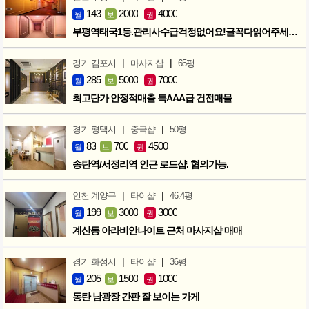
143
2000
4000
월
보
권
부평역태국1등.관리사수급걱정없어요!글꼭다읽어주세요!인수인계확실합니다
|
|
경기 김포시
마사지샵
65평
285
5000
7000
월
보
권
최고단가 안정적매출 특AAA급 건전매물
|
|
경기 평택시
중국샵
50평
83
700
4500
월
보
권
송탄역/서정리역 인근 로드샵. 협의가능.
|
|
인천 계양구
타이샵
46.4평
199
3000
3000
월
보
권
계산동 아라비안나이트 근처 마사지샵 매매
|
|
경기 화성시
타이샵
36평
205
1500
1000
월
보
권
동탄 남광장 간판 잘 보이는 가게