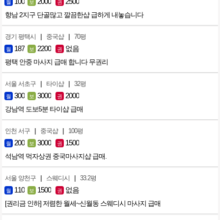
100
2000
2500
월
보
권
향남 2지구 단골많고 깔끔한샵 급하게 내놓습니다
|
|
경기 평택시
중국샵
70평
187
2200
없음
월
보
권
평택 안중 마사지 급매 합니다 무권리
|
|
서울 서초구
타이샵
32평
300
3000
2000
월
보
권
강남역 도보5분 타이샵 급매
|
|
인천 서구
중국샵
100평
200
3000
1500
월
보
권
석남역 먹자상권 중국마사지샵 급매.
|
|
서울 양천구
스웨디시
33.2평
110
1500
없음
월
보
권
[권리금 인하] 저렴한 월세~신월동 스웨디시 마사지 급매