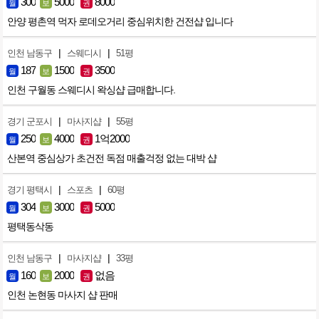
300
5000
8000
월
보
권
안양 평촌역 먹자 로데오거리 중심위치한 건전샵 입니다
|
|
인천 남동구
스웨디시
51평
187
1500
3500
월
보
권
인천 구월동 스웨디시 왁싱샵 급매합니다.
|
|
경기 군포시
마사지샵
55평
250
4000
1억2000
월
보
권
산본역 중심상가 초건전 독점 매출걱정 없는 대박 샵
|
|
경기 평택시
스포츠
60평
304
3000
5000
월
보
권
평택동삭동
|
|
인천 남동구
마사지샵
33평
160
2000
없음
월
보
권
인천 논현동 마사지 샵 판매