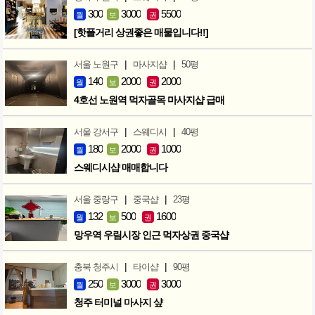
300
3000
5500
월
보
권
[핫플거리 상권좋은 매물입니다!!]
|
|
서울 노원구
마사지샵
50평
140
2000
2000
월
보
권
4호선 노원역 먹자골목 마사지샵 급매
|
|
서울 강서구
스웨디시
40평
180
2000
1000
월
보
권
스웨디시샵 매매합니다
|
|
서울 중랑구
중국샵
23평
132
500
1600
월
보
권
망우역 우림시장 인근 먹자상권 중국샵
|
|
충북 청주시
타이샵
90평
250
3000
3000
월
보
권
청주 터미널 마사지 샾