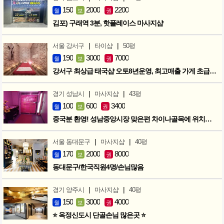
150
2000
2200
월
보
권
김포) 구래역 3분, 핫플레이스 마사지샵
|
|
서울 강서구
타이샵
50평
190
3000
7000
월
보
권
강서구 최상급 태국샵 오토8년운영, 최고매출 가게 초급매!!!
|
|
경기 성남시
마사지샵
43평
100
600
3400
월
보
권
중국분 환영! 성남중앙시장 맞은편 차이나골목에 위치한 마사지샵
|
|
서울 동대문구
마사지샵
40평
170
2000
8000
월
보
권
동대문구/한국직원4명/손님많음
|
|
경기 양주시
마사지샵
40평
150
3000
4000
월
보
권
⭐ 옥정신도시 단골손님 많은곳 ⭐