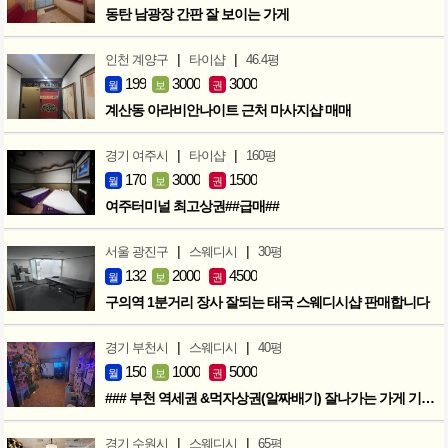
동탄 남광장 간판 잘 보이는 가게
|
|
인천 계양구
타이샵
46.4평
199
3000
3000
월
보
권
계산동 아라비안나이트 근처 마사지샵 매매
|
|
경기 여주시
타이샵
160평
170
3000
1500
월
보
권
여주터미널 최고상권##급매##
|
|
서울 광진구
스웨디시
30평
132
2000
4500
월
보
권
구의역 1분거리 장사 잘되는 태국 스웨디시샵 판매합니다
|
|
경기 부천시
스웨디시
40평
150
1000
5000
월
보
권
### 부천 역세권 &먹자상권(알짜배기) 잘나가는 가게 기회입니다 ###
|
|
경기 수원시
스웨디시
65평