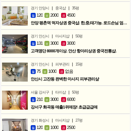
|
|
경기 안양시
중국샵
35평
120
2000
4500
월
보
권
안양 평촌역 먹자상권 중국샵. 한,중,태가능. 로드손님 엄청많아요!
|
|
경기 안산시
마사지샵
50평
131
3000
3000
월
보
권
고객명단 8000개이상. 안산 항아리상권 중국전통샵.
|
|
경기 안산시
피부관리
15평
75
1000
없음
월
보
권
안산시 고잔동 완벽한 마사지 피부관리샾
|
|
서울 강서구
타이샵
50평
210
3000
6000
월
보
권
강서구 화곡동 매출1위매장! 초급급급매
|
|
경기 화성시
마사지샵
27평
120
1000
2500
월
보
권