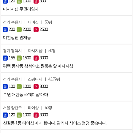
120
1000
300
월
보
권
마사지샵 무권리임대
|
|
경기 수원시
타이샵
50평
200
2000
2500
월
보
권
미친상권 인계동
|
|
경기 평택시
마사지샵
50평
155
1500
3000
월
보
권
평택 동삭동 삼성숙소 원룸촌 앞 마사지샵
|
|
경기 수원시
스웨디시
42.79평
100
1000
8000
월
보
권
수원 매탄동 스웨디샵 매매
|
|
서울 양천구
타이샵
50평
120
1000
3000
월
보
권
신월동 1등 타이샵 매매 합니다. 관리사 사이즈 엄청 좋습니다.