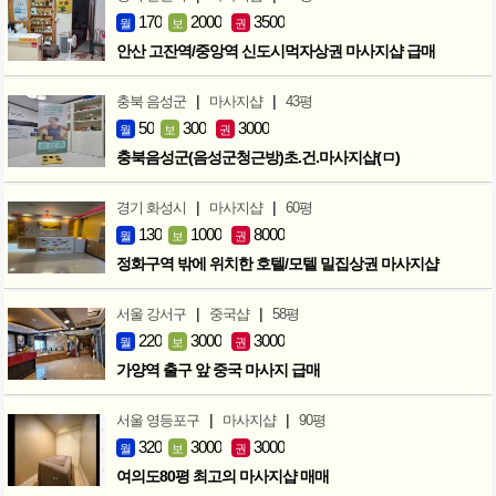
170
2000
3500
월
보
권
안산 고잔역/중앙역 신도시먹자상권 마사지샵 급매
|
|
충북 음성군
마사지샵
43평
50
300
3000
월
보
권
충북음성군(음성군청근방)초.건.마사지샵(ㅁ)
|
|
경기 화성시
마사지샵
60평
130
1000
8000
월
보
권
정화구역 밖에 위치한 호텔/모텔 밀집상권 마사지샵
|
|
서울 강서구
중국샵
58평
220
3000
3000
월
보
권
가양역 출구 앞 중국 마사지 급매
|
|
서울 영등포구
마사지샵
90평
320
3000
3000
월
보
권
여의도80평 최고의 마사지샵 매매