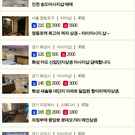
인천 송도마사지샵 매매
|
|
서울 영등포구
타이샵
40평
210
2000
5500
월
보
권
영등포역 최고의 먹자 상권 -- 타이마시지 샵 --
|
|
경기 화성시
마사지샵
30평
120
500
2000
월
보
권
화성 마도 산업단지상권 마사지샵 급매합니다.
|
|
경기 화성시
마사지샵
40평
140
2000
3000
월
보
권
화성 새솔동 대단지 아파트 밀집된 항아리먹자상권.
|
|
경기 의정부시
스웨디시
42평
165
2000
1800
월
보
권
의정부역 중앙로 로데오거리 메인상권
|
|
경기 김포시
마사지샵
45평