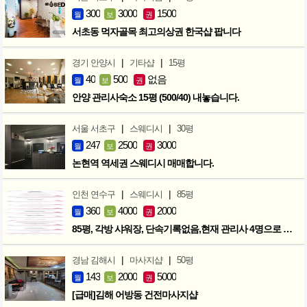
300
3000
1500
월
보
권
서초동 먹자골목 최고의상권 한국샵 팝니다
|
|
경기 안양시
기타샵
15평
40
500
없음
월
보
권
안양 관리사숙소 15평 (500/40) 내놓습니다.
|
|
서울 서초구
스웨디시
30평
247
2500
3000
월
보
권
논현역 역세권 스웨디시 매매합니다.
|
|
인천 연수구
스웨디시
85평
360
4000
2000
월
보
권
85평, 각방 샤워장, 단속기록없음,현재 관리사 4명으로 성업중
|
|
경남 김해시
마사지샵
50평
143
2000
5000
월
보
권
[급매]김해 어방동 건전마사지샵