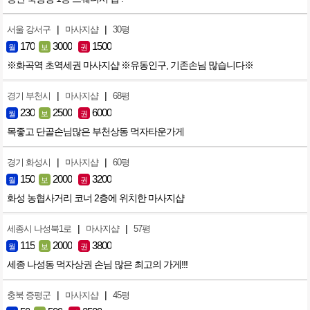
|
|
서울 강서구
마사지샵
30평
170
3000
1500
월
보
권
※화곡역 초역세권 마사지샵 ※유동인구, 기존손님 많습니다※
|
|
경기 부천시
마사지샵
68평
230
2500
6000
월
보
권
목좋고 단골손님많은 부천상동 먹자타운가게
|
|
경기 화성시
마사지샵
60평
150
2000
3200
월
보
권
화성 농협사거리 코너 2층에 위치한 마사지샵
|
|
세종시 나성북1로
마사지샵
57평
115
2000
3800
월
보
권
세종 나성동 먹자상권 손님 많은 최고의 가게!!!
|
|
충북 증평군
마사지샵
45평