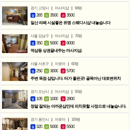
|
|
경기 고양시
마사지샵
68평
265
3500
3500
월
보
권
일산 라페 시설좋은 유명 스웨디시샵 내놓습니다
|
|
서울 강남구
마사지샵
70평
350
5000
8000
월
보
권
역삼동 상권끝내주는 마사지샵.
|
|
서울 서초구
아로마
60평
250
3000
5700
월
보
권
주변 독점 샵입니다. 터가 좋은곳! 골목아닌 대로변위치
|
|
경기 오산시
마사지샵
50평
105
1000
2800
월
보
권
정말 잘되는 아까운샵인데 피치못할 사정으로 내놓습니다.
|
|
경기 용인시
아로마
100평
320
5000
5500
월
보
권