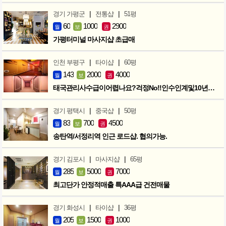
|
|
경기 가평군
전통샵
51평
60
1000
2900
월
보
권
가평터미널 마사지샵 초급매
|
|
인천 부평구
타이샵
60평
143
2000
4000
월
보
권
태국관리사수급이어렵나요?걱정No!!인수인계및10년노하우 모두승계
|
|
경기 평택시
중국샵
50평
83
700
4500
월
보
권
송탄역/서정리역 인근 로드샵. 협의가능.
|
|
경기 김포시
마사지샵
65평
285
5000
7000
월
보
권
최고단가 안정적매출 특AAA급 건전매물
|
|
경기 화성시
타이샵
36평
205
1500
1000
월
보
권