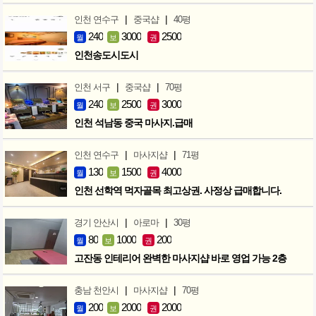
|
|
인천 연수구
중국샵
40평
240
3000
2500
월
보
권
인천송도시도시
|
|
인천 서구
중국샵
70평
240
2500
3000
월
보
권
인천 석남동 중국 마사지.급매
|
|
인천 연수구
마사지샵
71평
130
1500
4000
월
보
권
인천 선학역 먹자골목 최고상권. 사정상 급매합니다.
|
|
경기 안산시
아로마
30평
80
1000
200
월
보
권
고잔동 인테리어 완벽한 마사지샵 바로 영업 가능 2층
|
|
충남 천안시
마사지샵
70평
200
2000
2000
월
보
권