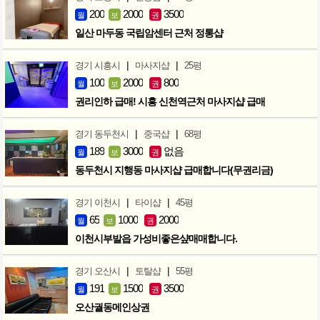
200
2000
3500
월
보
권
일산 마두동 국립암센터 근처 정통샵
|
|
경기 시흥시
마사지샵
25평
100
2000
800
월
보
권
권리인하 급매! 시흥 신천역근처 마사지샵 급매
|
|
경기 동두천시
중국샵
68평
189
3000
없음
월
보
권
동두천시 지행동 마사지샵 급매합니다(무권리금)
|
|
경기 이천시
타이샵
45평
65
1000
2000
월
보
권
이천시부발읍 가성비좋은샾매매합니다.
|
|
경기 오산시
토탈샵
55평
191
1500
3500
월
보
권
오산궐동메인상권