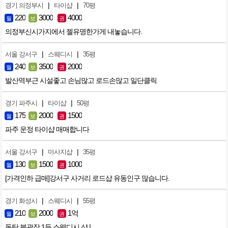
|
|
경기 의정부시
타이샵
70평
220
3000
4000
월
보
권
의정부신시가지에서 젤유명한가게 내놓습니다.
|
|
서울 강서구
스웨디시
35평
240
3500
2000
월
보
권
발산역부근 시설좋고 손님많고 로드손많고 일단클릭
|
|
경기 파주시
타이샵
50평
175
2000
1500
월
보
권
파주 운정 타이샵 매매합니다
|
|
서울 강서구
마사지샵
35평
130
1500
1000
월
보
권
[가격인하 급매]강서구 사거리 로드샵 유동인구 많습니다.
|
|
경기 화성시
스웨디시
55평
210
2000
1억
월
보
권
동탄 북광장 1등 스웨디시 샵 !