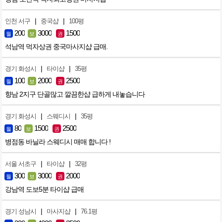
|
|
인천 서구
중국샵
100평
200
3000
1500
월
보
권
석남역 먹자상권 중국마사지샵 급매.
|
|
경기 화성시
타이샵
35평
100
2000
2500
월
보
권
향남 2지구 단골많고 깔끔한샵 급하게 내놓습니다
|
|
경기 화성시
스웨디시
35평
80
1500
2500
월
보
권
병점동 바닐라 스웨디시 매매 합니다 !
|
|
서울 서초구
타이샵
32평
300
3000
2000
월
보
권
강남역 도보5분 타이샵 급매
|
|
경기 성남시
마사지샵
76.1평