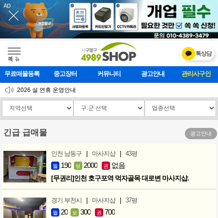
톡상담
메    뉴
무료매물등록
중고장터
커뮤니티
광고안내
관리사구인
2026 설 연휴 운영안내
[업데이트]모바일 하단 고정메뉴 추가
[업데이트] 개선사항 안내
긴급 급매물
광고안내
|
|
인천 남동구
마사지샵
43평
190
2000
없음
월
보
권
[무권리]인천 호구포역 먹자골목 대로변 마사지샵.
|
|
경기 부천시
마사지샵
37평
20
300
700
월
보
권