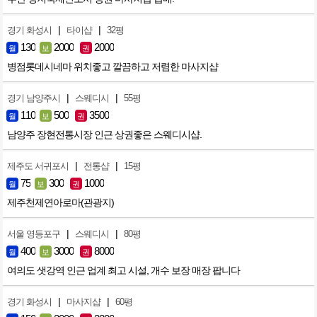
|
|
경기 화성시
타이샵
32평
130
2000
2000
월
보
권
병점롯데시네마 위치좋고 깔끔하고 저렴한 마사지샵
|
|
경기 남양주시
스웨디시
55평
110
500
3500
월
보
권
남양주 장현전통시장 인근 상권좋은 스웨디시샵.
|
|
제주도 서귀포시
전통샵
15평
75
300
1000
월
보
권
제주천제연아로마(관광지)
|
|
서울 영등포구
스웨디시
80평
400
3000
8000
월
보
권
여의도 샛강역 인근 업계 최고 시설, 개수 보장 매장 팝니다
|
|
경기 화성시
마사지샵
60평