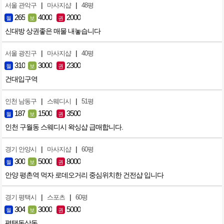
|
|
서울 관악구
마사지샵
48평
265
4000
2000
월
보
권
신대방 상권좋은 매물 내놓습니다
|
|
서울 광진구
마사지샵
40평
310
3000
2300
월
보
권
건대입구역
|
|
인천 남동구
스웨디시
51평
187
1500
3500
월
보
권
인천 구월동 스웨디시 왁싱샵 급매합니다.
|
|
경기 안양시
마사지샵
60평
300
5000
8000
월
보
권
안양 평촌역 먹자 로데오거리 중심위치한 건전샵 입니다
|
|
경기 평택시
스포츠
60평
304
3000
5000
월
보
권
평택동삭동