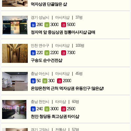
먹자상권 단골많은 샵
|
|
경기 성남시
마사지샵
37평
280
3000
5000
월
보
권
정자역 앞 중심상권 정통마사지샵 급매
|
|
인천 연수구
마사지샵
100평
220
2200
7300
월
보
권
구송도 순수건전샵
|
|
충남 아산시
마사지샵
45평
50
300
2000
월
보
권
온양온천역 근처 먹자상권 유동인구 많은샵!
|
|
충남 천안시
타이샵
60평
240
3000
2500
월
보
권
천안 청당동 최고상권 타이샵
|
|
경기 고양시
전통샵
57평