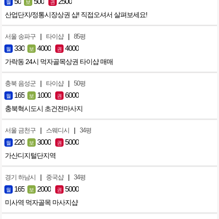
50
500
2500
월
보
권
산업단지/정통시장상권 샵! 직접오셔서 살펴보세요!
|
|
서울 송파구
타이샵
85평
330
4000
4000
월
보
권
가락동 24시 먹자골목상권 타이샵 매매
|
|
충북 음성군
타이샵
50평
165
1000
6000
월
보
권
충북혁시도시 초건전마사지
|
|
서울 금천구
스웨디시
34평
220
3000
5000
월
보
권
가산디지털단지역
|
|
경기 하남시
중국샵
34평
165
2000
5000
월
보
권
미사역 먹자골목 마사지샵