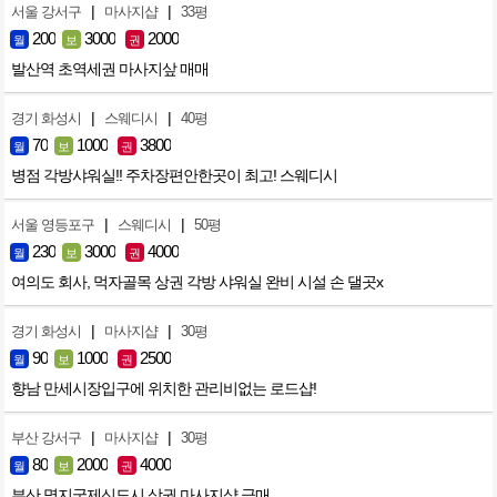
|
|
서울 강서구
마사지샵
33평
200
3000
2000
월
보
권
발산역 초역세권 마사지샆 매매
|
|
경기 화성시
스웨디시
40평
70
1000
3800
월
보
권
병점 각방샤워실!! 주차장편안한곳이 최고! 스웨디시
|
|
서울 영등포구
스웨디시
50평
230
3000
4000
월
보
권
여의도 회사, 먹자골목 상권 각방 샤워실 완비 시설 손 댈곳x
|
|
경기 화성시
마사지샵
30평
90
1000
2500
월
보
권
향남 만세시장입구에 위치한 관리비없는 로드샵!
|
|
부산 강서구
마사지샵
30평
80
2000
4000
월
보
권
부산 명지국제신도시 상권 마사지샵 급매.