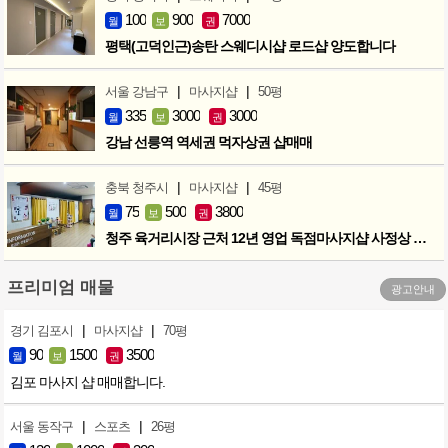
100
900
7000
월
보
권
평택(고덕인근)송탄 스웨디시샵 로드샵 양도합니다
|
|
서울 강남구
마사지샵
50평
335
3000
3000
월
보
권
강남 선릉역 역세권 먹자상권 샵매매
|
|
충북 청주시
마사지샵
45평
75
500
3800
월
보
권
청주 육거리시장 근처 12년 영업 독점마사지샵 사정상 급매합니다.
프리미엄 매물
광고안내
|
|
경기 김포시
마사지샵
70평
90
1500
3500
월
보
권
김포 마사지 샵 매매합니다.
|
|
서울 동작구
스포츠
26평