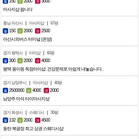
150
2000
3000
월
보
권
마사지샵 팝니다
|
|
충남 아산시
마사지샵
67평
150
2000
2500
월
보
권
아산시외버스 터미널 (온양)
|
|
경기 평택시
타이샵
60평
300
2000
4000
월
보
권
평택 용이동 독점타이샵. 건강문제로 아쉽게 내놓습니다..
|
|
경기 남양주시
마사지샵
40평
2500000
4000
2000
월
보
권
남양주 마석 타이마사지샾
|
|
경기 화성시
스웨디시
30평
132
2000
4500
월
보
권
동탄 북광장 최고 상권 스웨디시샵