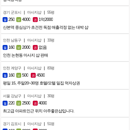
|
|
경기 군포시
마사지샵
55평
250
4000
1억2000
월
보
권
산본역 중심상가 초건전 독점 매출걱정 없는 대박 샵
|
|
인천 남동구
마사지샵
33평
160
2000
없음
월
보
권
인천 논현동 마사지 샵 판매
|
|
인천 계양구
마사지샵
83평
160
500
4500
월
보
권
평일 15, 주말20~30명 호텔/모텔 밀집 먹자상권
|
|
서울 강남구
마사지샵
30평
220
2500
4000
월
보
권
최고급 아파트인근 위치 아주좋은샵입니다.
|
|
경기 김포시
마사지샵
51평