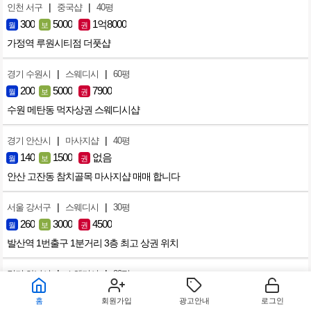
|
|
인천 서구
중국샵
40평
300
5000
1억8000
월
보
권
가정역 루원시티점 더풋샵
|
|
경기 수원시
스웨디시
60평
200
5000
7900
월
보
권
수원 메탄동 먹자상권 스웨디시샵
|
|
경기 안산시
마사지샵
40평
140
1500
없음
월
보
권
안산 고잔동 참치골목 마사지샵 매매 합니다
|
|
서울 강서구
스웨디시
30평
260
3000
4500
월
보
권
발산역 1번출구 1분거리 3층 최고 상권 위치
|
|
경기 하남시
스웨디시
20평
160
3000
없음
월
보
권
홈
회원가입
광고안내
로그인
무권리 미사역 인근 스웨디시 샵 컨디션 좋습니다