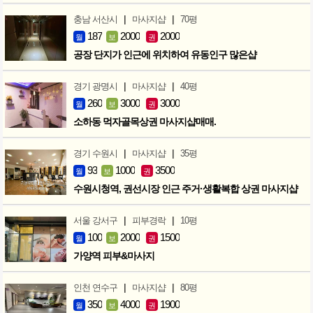
|
|
충남 서산시
마사지샵
70평
187
2000
2000
월
보
권
공장 단지가 인근에 위치하여 유동인구 많은샵
|
|
경기 광명시
마사지샵
40평
260
3000
3000
월
보
권
소하동 먹자골목상권 마사지샵매매.
|
|
경기 수원시
마사지샵
35평
93
1000
3500
월
보
권
수원시청역, 권선시장 인근 주거·생활복합 상권 마사지샵
|
|
서울 강서구
피부경락
10평
100
2000
1500
월
보
권
가양역 피부&마사지
|
|
인천 연수구
마사지샵
80평
350
4000
1900
월
보
권