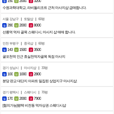
150
2000
3200
월
보
권
수원과학대학교, 라비돌리조트 근처 마사지샵 급매합니다.
|
|
서울 강남구
토탈샵
60평
390
2000
8000
월
보
권
선릉역 먹자 골목 스웨디시, 마사지 샵 매매 합니다.
|
|
인천 부평구
중국샵
60평
143
1500
3500
월
보
권
굴포천역 인근 효실천먹자골목 독점 마사지
|
|
경기 성남시
마사지샵
33평
100
1000
2800
월
보
권
분당 판교 대단지 아파트 밀집된 상업지구 마사지샵.
|
|
경기 평택시
스웨디시
70평
170
2000
7900
월
보
권
[협의가능]평택 비전동 먹자상권 스웨디시샵