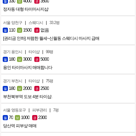
330
4000
3500
월
보
권
정자동 대형 타이마사지샵
|
|
서울 양천구
스웨디시
33.2평
110
1500
없음
월
보
권
[권리금 인하] 저렴한 월세~신월동 스웨디시 마사지 급매
|
|
경기 용인시
타이샵
99평
180
3000
5000
월
보
권
용인 타이마사지 매매합니다
|
|
경기 부천시
타이샵
75평
180
2000
2500
월
보
권
부천북부역 도보 4분 타이샵.
|
|
서울 영등포구
피부관리
7평
70
1000
2300
월
보
권
당산역 피부샾 매매