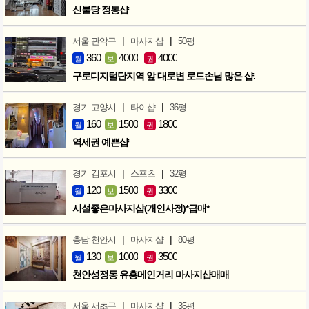
신불당 정통샵
|
|
서울 관악구
마사지샵
50평
360
4000
4000
월
보
권
구로디지털단지역 앞 대로변 로드손님 많은 샵.
|
|
경기 고양시
타이샵
36평
160
1500
1800
월
보
권
역세권 예쁜샵
|
|
경기 김포시
스포츠
32평
120
1500
3300
월
보
권
시설좋은마사지샵(개인사정)*급매*
|
|
충남 천안시
마사지샵
80평
130
1000
3500
월
보
권
천안성정동 유흥메인거리 마사지샵매매
|
|
서울 서초구
마사지샵
35평