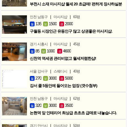
부천시 소재 마사지샵 월세 20 초급매! 편하게 장사하실분
|
|
인천 남동구
마사지샵
60평
135
1500
2000
월
보
권
구월동 시장인근 유동인구 많고 상권좋은 마사지샵.
|
|
경기 시흥시
마사지샵
45평
85
1000
4600
월
보
권
신천역 역세권 관리비없고 월세저렴한샵!
|
|
서울 강서구
스웨디시
40평
270
3000
5000
월
보
권
강서 콜 5등안에 들어오는 업장 (갯수첨부)
|
|
인천 남동구
마사지샵
62평
320
3000
3500
월
보
권
논현역 앞 인테리어 최상급 초초초 급매로 내놓습니다.
|
|
경기 안산시
마사지샵
50평