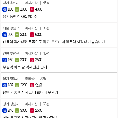
|
|
경기 용인시
마사지샵
45평
100
1000
4000
월
보
권
용인동백 장사잘되는샆
|
|
서울 강남구
마사지샵
30평
200
3000
6000
월
보
권
선릉역 먹자상권 유동인구 많고, 로드손님 많은샵 사정상 내놓습니다.
|
|
인천 부평구
마사지샵
40평
160
2000
2500
월
보
권
부평역 바로 앞 역세권샵 급매.
|
|
경기 평택시
중국샵
70평
187
2200
없음
월
보
권
평택 안중 마사지 급매 합니다 무권리
|
|
경기 성남시
마사지샵
60평
240
3000
2500
월
보
권
성남 모란역 먹자최고상권 마사지샵