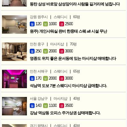
동탄 삼성 바로앞 삼성앞이라 사람들 길거리에 넘칩니다
|
|
강원 원주시
스웨디시
60평
120
1000
2500
월
보
권
원주) 개인샤워실 완비 한중태 스웨 all 시설 무난
|
|
인천 중구
마사지샵
70평
250
2000
3000
월
보
권
영종도 위치 좋은 운서동에 있는 마사지샵 매매합니다
|
|
인천 서해구
스웨디시
65평
170
2000
3000
월
보
권
석남역 도보 7분 스웨디시 마사지샵 급매합니다.
|
|
서울 강남구
마사지샵
40평
143
1100
3500
월
보
권
강남 역삼동 오피스 주거상권 샵매매합니다.
|
|
경기 평택시
스웨디시
40평