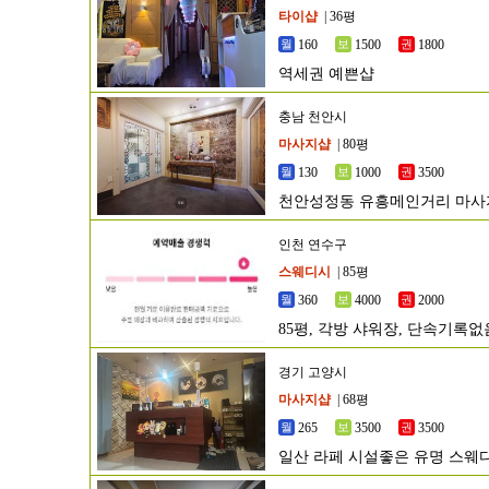
타이샵
| 36평
160
1500
1800
역세권 예쁜샵
충남 천안시
마사지샵
| 80평
130
1000
3500
천안성정동 유흥메인거리 마
인천 연수구
스웨디시
| 85평
360
4000
2000
85평, 각방 샤워장, 단속기록
경기 고양시
마사지샵
| 68평
265
3500
3500
일산 라페 시설좋은 유명 스웨