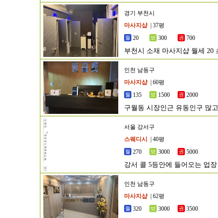
경기 부천시
마사지샵
| 37평
20
300
700
부천시 소재 마사지샵 월세 20
인천 남동구
마사지샵
| 60평
135
1500
2000
구월동 시장인근 유동인구 많고
서울 강서구
스웨디시
| 40평
270
3000
5000
강서 콜 5등안에 들어오는 업장
인천 남동구
마사지샵
| 62평
320
3000
3500