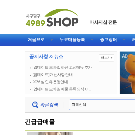
마사지샵 전문
직거래 1등 웹사이트
처음으로
무료매물등록
중고장터
공지사항 & 뉴스
더보기+
[업데이트]모바일 하단 고정메뉴 추가
[업데이트] 개선사항 안내
2026 설 연휴 운영안내
[업데이트]모바일 매물 등록 양식 U…
긴급급매물