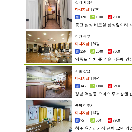
경기 화성시
마사지샵
| 27평
120
1000
2500
동탄 삼성 바로앞 삼성앞이라 
인천 중구
마사지샵
| 70평
250
2000
3000
영종도 위치 좋은 운서동에 있
서울 강남구
마사지샵
| 40평
143
1100
3500
강남 역삼동 오피스 주거상권 
충북 청주시
마사지샵
| 45평
75
500
3800
청주 육거리시장 근처 12년 