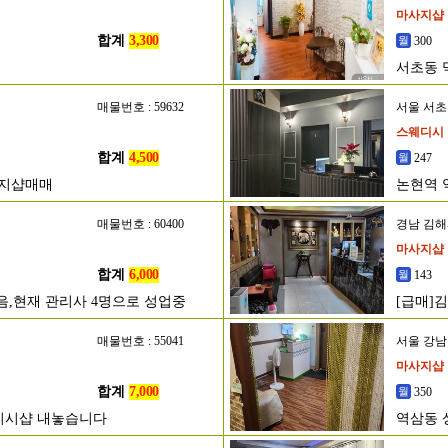
마사지샵
합계
3,300
300
서초동 
매물번호 : 59632
서울 서
스웨디시
합계
4,500
247
사지샵매매
논현역 
매물번호 : 60400
경남 김
마사지샵
합계
6,000
143
없음,현재 관리사 4명으로 성업중
[급매]
매물번호 : 55041
서울 강
마사지샵
합계
7,000
350
디시샵 내놓습니다
역삼동 