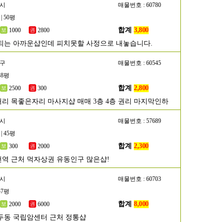
산시
매물번호 : 60780
| 50평
합계
3,800
1000
2800
되는 아까운샵인데 피치못할 사정으로 내놓습니다.
단구
매물번호 : 60545
48평
합계
2,800
2500
300
리 목좋은자리 마사지샵 매매 3층 4층 권리 마지막인하
산시
매물번호 : 57689
| 45평
합계
2,300
300
2000
역 근처 먹자상권 유동인구 많은샵!
양시
매물번호 : 60703
57평
합계
8,000
2000
6000
두동 국립암센터 근처 정통샵