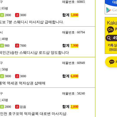
해구
매물번호 : 60865
| 65평
합계
5,000
2000
3000
도보 7분 스웨디시 마사지샵 급매합니다.
택시
매물번호 : 60794
| 40평
합계
7,900
900
7000
덕인근)송탄 스웨디시샵 로드샵 양도합니다
남구
매물번호 : 60949
| 50평
합계
6,000
3000
3000
릉역 역세권 먹자상권 샵매매
동구
매물번호 : 58240
| 43평
합계
2,000
2000
없음
]인천 호구포역 먹자골목 대로변 마사지샵.