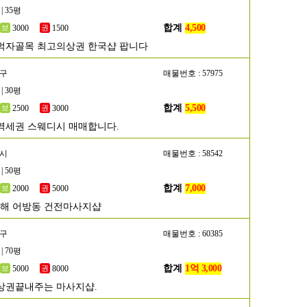
| 35평
합계
4,500
3000
1500
먹자골목 최고의상권 한국샵 팝니다
초구
매물번호 : 57975
| 30평
합계
5,500
2500
3000
역세권 스웨디시 매매합니다.
해시
매물번호 : 58542
| 50평
합계
7,000
2000
5000
김해 어방동 건전마사지샵
남구
매물번호 : 60385
| 70평
합계
1억 3,000
5000
8000
상권끝내주는 마사지샵.