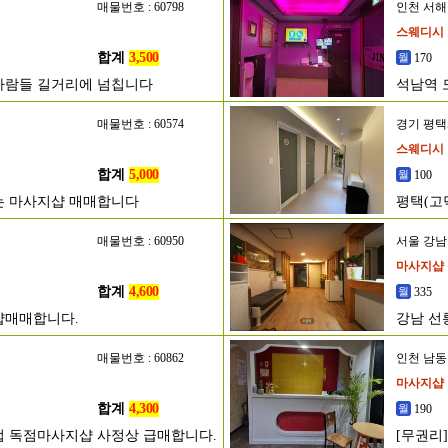
매물번호 : 60798
인천 서
스웨디시
합계
3,500
170
사람들 길거리에 넘칩니다
석남역 
매물번호 : 60574
경기 평
스웨디시
합계
5,000
100
는 마사지샵 매매합니다
평택(고
매물번호 : 60950
서울 강
마사지샵
합계
4,600
335
샵매매합니다.
강남 선
매물번호 : 60862
인천 남
마사지샵
합계
4,300
190
영업 독점마사지샵 사정상 급매합니다.
[무권리