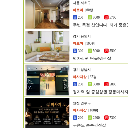
서울 서초구
아로마
| 60평
250
3000
5700
주변 독점 샵입니다. 터가 좋
경기 용인시
아로마
| 100평
320
5000
5500
먹자상권 단골많은 샵
경기 성남시
마사지샵
| 37평
280
3000
5000
정자역 앞 중심상권 정통마사지
인천 연수구
마사지샵
| 100평
220
2200
7300
구송도 순수건전샵