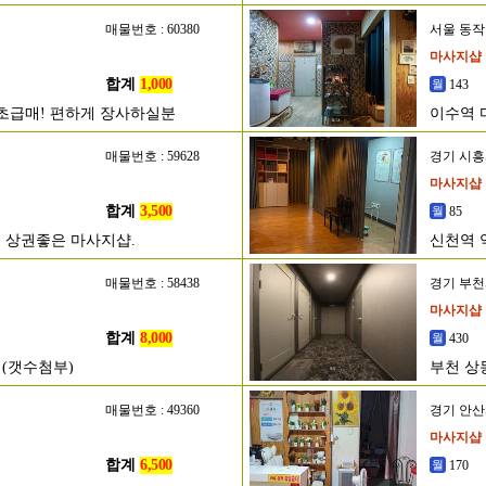
매물번호 : 60380
서울 동
마사지샵
합계
1,000
143
 초급매! 편하게 장사하실분
이수역 
매물번호 : 59628
경기 시
마사지샵
합계
3,500
85
 상권좋은 마사지샵.
신천역 
매물번호 : 58438
경기 부
마사지샵
합계
8,000
430
 (갯수첨부)
부천 상
매물번호 : 49360
경기 안
마사지샵
합계
6,500
170