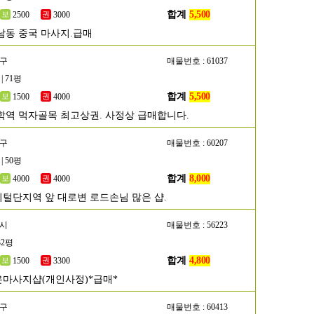
합계
5,500
2500
3000
남동 중국 마사지.급매
수구
매물번호 : 61037
| 71평
합계
5,500
1500
4000
학역 먹자골목 최고상권. 사정상 급매합니다.
악구
매물번호 : 60207
| 50평
합계
8,000
4000
4000
털단지역 앞 대로변 로드손님 많은 샵.
포시
매물번호 : 56223
32평
합계
4,800
1500
3300
마사지샵(개인사정)*급매*
초구
매물번호 : 60413