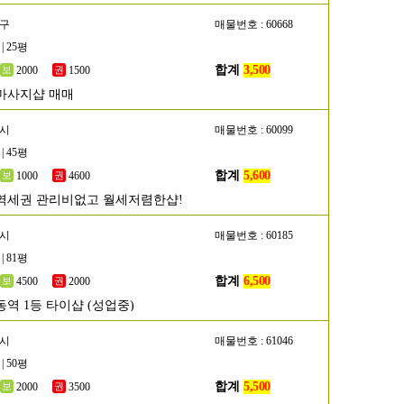
작구
매물번호 : 60668
| 25평
합계
3,500
2000
1500
마사지샵 매매
흥시
매물번호 : 60099
| 45평
합계
5,600
1000
4600
역세권 관리비없고 월세저렴한샵!
천시
매물번호 : 60185
| 81평
합계
6,500
4500
2000
동역 1등 타이샵 (성업중)
산시
매물번호 : 61046
| 50평
합계
5,500
2000
3500