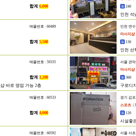
합계
6,000
240
인천 석
매물번호 : 60489
인천 연
마사지샵
합계
5,500
130
인천 선
매물번호 : 59335
서울 관
마사지샵
합계
1,200
360
 바로 영업 가능 2층
구로디지
매물번호 : 60533
경기 김
스포츠
| 
합계
4,000
120
시설좋은
매물번호 : 60592
서울 서