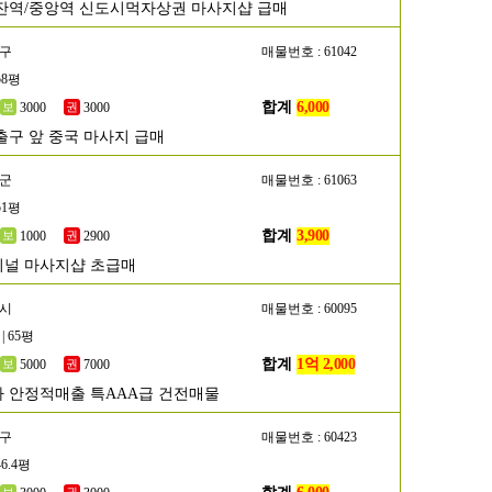
잔역/중앙역 신도시먹자상권 마사지샵 급매
서구
매물번호 : 61042
58평
합계
6,000
3000
3000
출구 앞 중국 마사지 급매
평군
매물번호 : 61063
51평
합계
3,900
1000
2900
널 마사지샵 초급매
포시
매물번호 : 60095
| 65평
합계
1억 2,000
5000
7000
 안정적매출 특AAA급 건전매물
양구
매물번호 : 60423
46.4평