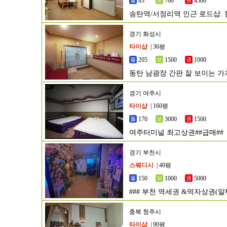
83
700
4500
송탄역/서정리역 인근 로드샵. 
경기 화성시
타이샵
| 36평
205
1500
1000
동탄 남광장 간판 잘 보이는 가
경기 여주시
타이샵
| 160평
170
3000
1500
여주터미널 최고상권##급매##
경기 부천시
스웨디시
| 40평
150
1000
5000
### 부천 역세권 &먹자상권(
###
충북 청주시
타이샵
| 90평