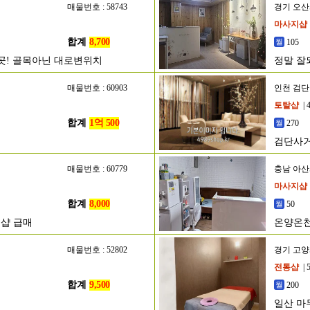
매물번호 : 58743
경기 오
마사지샵
합계
8,700
105
은곳! 골목아닌 대로변위치
정말 잘
매물번호 : 60903
인천 검
토탈샵
| 
합계
1억 500
270
검단사거
300만
매물번호 : 60779
충남 아
마사지샵
합계
8,000
50
샵 급매
온양온천
매물번호 : 52802
경기 고
전통샵
| 
합계
9,500
200
일산 마