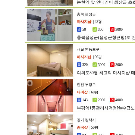
논현역 앞 인테리어 최상급 초
충북 음성군
마사지샵
| 43평
50
300
3000
충북음성군(음성군청근방)초.건
서울 영등포구
마사지샵
| 90평
320
3000
3000
여의도80평 최고의 마사지샵 
인천 부평구
타이샵
| 60평
143
2000
4000
부평역1등관리사걱정No수급노
경기 평택시
중국샵
| 50평