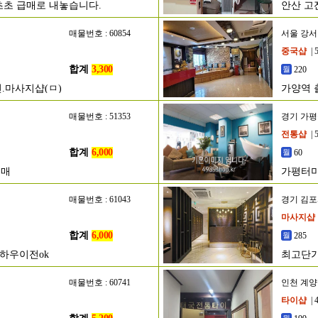
초초 급매로 내놓습니다.
안산 고
매물번호 : 60854
서울 강
중국샵
| 
합계
3,300
220
.마사지샵(ㅁ)
가양역 
매물번호 : 51353
경기 가
전통샵
| 
합계
6,000
60
매매
가평터미
매물번호 : 61043
경기 김
마사지샵
합계
6,000
285
하우이전ok
최고단가
매물번호 : 60741
인천 계
타이샵
| 