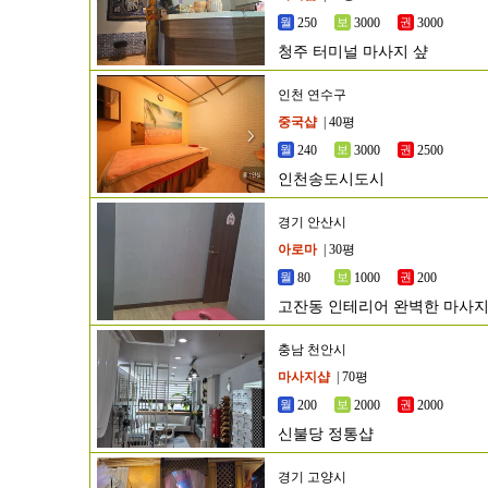
250
3000
3000
청주 터미널 마사지 샾
인천 연수구
중국샵
| 40평
240
3000
2500
인천송도시도시
경기 안산시
아로마
| 30평
80
1000
200
고잔동 인테리어 완벽한 마사지샵
충남 천안시
마사지샵
| 70평
200
2000
2000
신불당 정통샵
경기 고양시