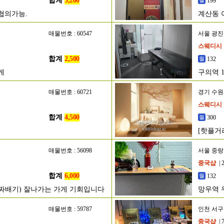
합계
5,200
199
협의가능.
계산동 
매물번호 : 60547
서울 광
스웨디시
합계
2,500
132
게
구의역 
매물번호 : 60721
경기 수
스웨디시
합계
4,500
300
[핫플거
매물번호 : 56098
서울 중
중국샵
| 
합계
6,000
132
알짜배기) 잘나가는 가게 기회입니다
망우역 
매물번호 : 59787
인천 서구
중국샵
| 