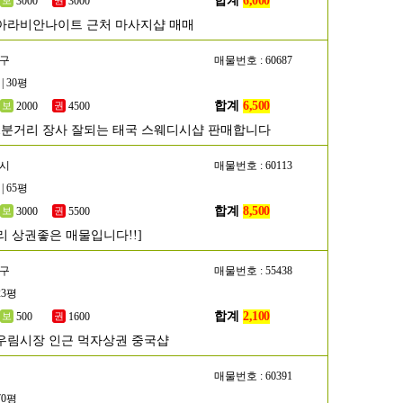
합계
6,000
3000
3000
아라비안나이트 근처 마사지샵 매매
진구
매물번호 : 60687
| 30평
합계
6,500
2000
4500
1분거리 장사 잘되는 태국 스웨디시샵 판매합니다
원시
매물번호 : 60113
| 65평
합계
8,500
3000
5500
리 상권좋은 매물입니다!!]
랑구
매물번호 : 55438
23평
합계
2,100
500
1600
우림시장 인근 먹자상권 중국샵
매물번호 : 60391
70평