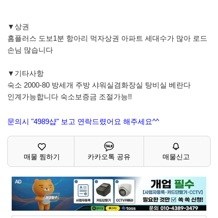
▼상권
홈플러스 도보1분 항아리 먹자상권 아파트 세대수가 많아 로드
손님 많습니다
▼기타사항
숙소 2000-80 방세개 주방 샤워실겸화장실 탕비실 베란다
인계가능합니다 숙소보증금 조절가능!!
문의시 "4989샵" 보고 연락드렸어요 해주세요^^
매물 찜하기
카카오톡 공유
매물신고