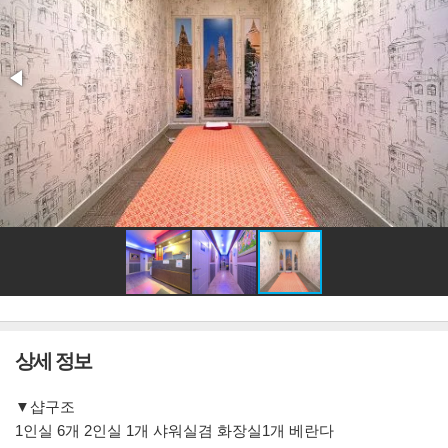
상세 정보
▼샵구조
1인실 6개 2인실 1개 샤워실겸 화장실1개 베란다