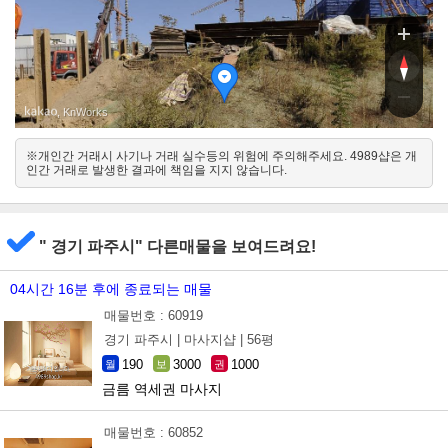
, KnWorks
※개인간 거래시 사기나 거래 실수등의 위험에 주의해주세요. 4989샵은 개
북서
인간 거래로 발생한 결과에 책임을 지지 않습니다.
남동
" 경기 파주시" 다른매물을 보여드려요!
04시간 16분 후에 종료되는 매물
매물번호 : 60919
경기 파주시 |
마사지샵 |
56평
190
3000
1000
월
보
권
금름 역세권 마사지
매물번호 : 60852