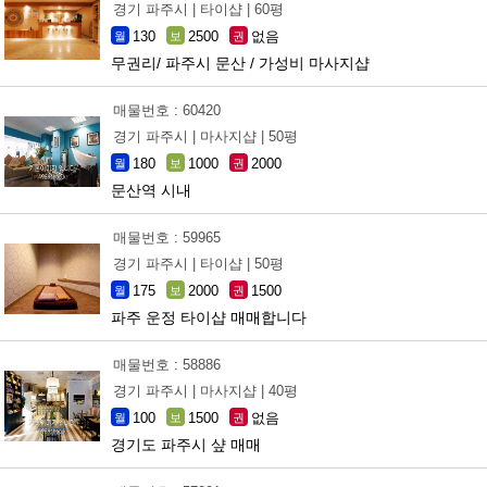
경기 파주시 |
타이샵 |
60평
130
2500
없음
월
보
권
무권리/ 파주시 문산 / 가성비 마사지샵
매물번호 : 60420
경기 파주시 |
마사지샵 |
50평
180
1000
2000
월
보
권
문산역 시내
매물번호 : 59965
경기 파주시 |
타이샵 |
50평
175
2000
1500
월
보
권
파주 운정 타이샵 매매합니다
매물번호 : 58886
경기 파주시 |
마사지샵 |
40평
100
1500
없음
월
보
권
경기도 파주시 샾 매매