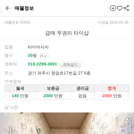
매물정보
매물번호 55635
수정일 2025-05-28
급매 무권리 타이샵
업종
타이마사지
평수
평
㎡
연락처
전화걸기
주소
경기 파주시 청암로17번길 27 6층
가격정보
월세
보증금
권리금
합계
만원
만원
없음
만원
샵 사진