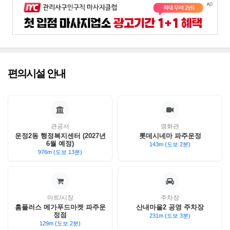
편의시설 안내
관공서
영화관
운정2동 행정복지센터 (2027년
롯데시네마 파주운정
6월 예정)
143m (도보 2분)
976m (도보 13분)
마트/시장
주차장
홈플러스 메가푸드마켓 파주운
산내마을2 공영 주차장
정점
231m (도보 3분)
129m (도보 2분)