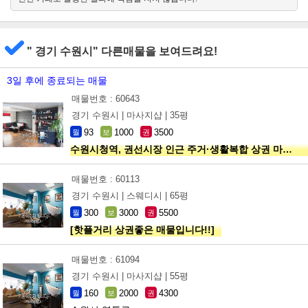
동
" 경기 수원시" 다른매물을 보여드려요!
3일 후에 종료되는 매물
매물번호 : 60643
경기 수원시 |
마사지샵 |
35평
93
1000
3500
월
보
권
수원시청역, 권선시장 인근 주거·생활복합 상권 마사지샵
매물번호 : 60113
경기 수원시 |
스웨디시 |
65평
300
3000
5500
월
보
권
[핫플거리 상권좋은 매물입니다!!]
매물번호 : 61094
경기 수원시 |
마사지샵 |
55평
160
2000
4300
월
보
권