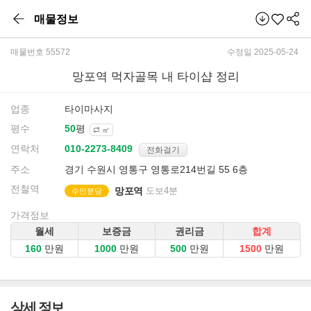
매물정보
매물번호 55572
수정일 2025-05-24
망포역 먹자골목 내 타이샵 정리
업종
타이마사지
평수
평
㎡
연락처
전화걸기
주소
경기 수원시 영통구 영통로214번길 55 6층
전철역
망포역
도보4분
수인분당
가격정보
월세
보증금
권리금
합계
만원
만원
만원
만원
상세 정보