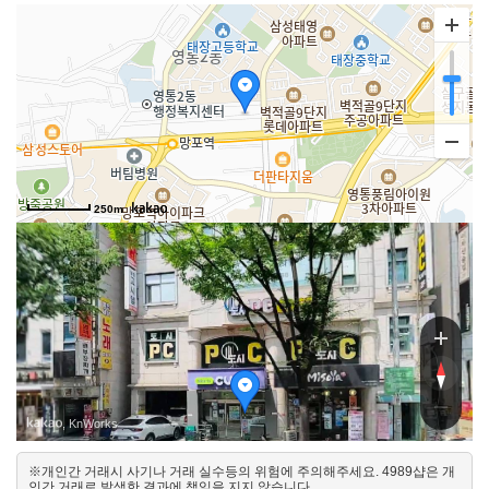
250m
영통로21
영통로21
, KnWorks
※개인간 거래시 사기나 거래 실수등의 위험에 주의해주세요. 4989샵은 개
서
인간 거래로 발생한 결과에 책임을 지지 않습니다.