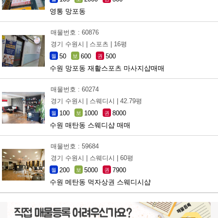
영통 망포동
매물번호 : 60876
경기 수원시 |
스포츠 |
16평
50
600
500
월
보
권
수원 망포동 재활스포츠 마사지샵매매
매물번호 : 60274
경기 수원시 |
스웨디시 |
42.79평
100
1000
8000
월
보
권
수원 매탄동 스웨디샵 매매
매물번호 : 59684
경기 수원시 |
스웨디시 |
60평
200
5000
7900
월
보
권
수원 메탄동 먹자상권 스웨디시샵