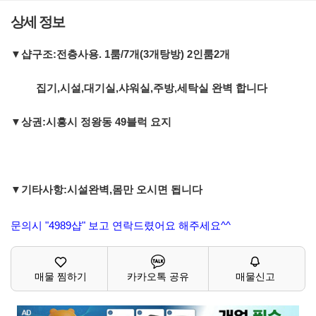
상세 정보
▼샵구조:전층사용. 1룸/7개(3개탕방) 2인룸2개
집기,시설,대기실,샤워실,주방,세탁실 완벽 합니다
▼상권:시흥시 정왕동 49블럭 요지
▼기타사항:시설완벽,몸만 오시면 됩니다
문의시 "4989샵" 보고 연락드렸어요 해주세요^^
매물 찜하기
카카오톡 공유
매물신고