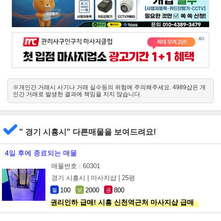
※개인간 거래시 사기나 거래 실수등의 위험에 주의해주세요. 4989샵은 개
인간 거래로 발생한 결과에 책임을 지지 않습니다.
" 경기 시흥시" 다른매물을 보여드려요!
4일 후에 종료되는 매물
매물번호 : 60301
경기 시흥시 |
마사지샵 |
25평
100
2000
800
월
보
권
권리인하 급매! 시흥 신천역근처 마사지샵 급매