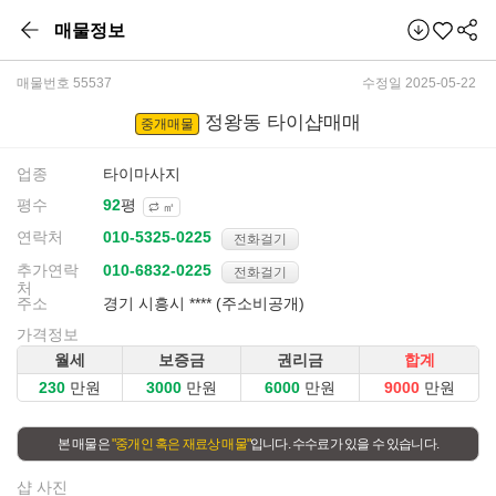
매물정보
매물번호 55537
수정일 2025-05-22
정왕동 타이샵매매
중개매물
업종
타이마사지
평수
평
㎡
연락처
전화걸기
추가연락
전화걸기
처
주소
경기 시흥시 **** (주소비공개)
가격정보
월세
보증금
권리금
합계
만원
만원
만원
만원
본 매물은
"중개인 혹은 재료상 매물"
입니다. 수수료가 있을 수 있습니다.
샵 사진