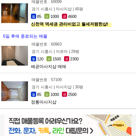
매물번호 : 60099
경기 시흥시 |
마사지샵 |
45평
85
1000
4600
월
보
권
신천역 역세권 관리비없고 월세저렴한샵!
5일 후에 종료되는 매물
매물번호 : 60963
경기 시흥시 |
아로마 |
29평
120
1500
2300
월
보
권
배곧마사지샵 매매
매물번호 : 57109
경기 시흥시 |
마사지샵 |
30평
85
1000
2500
월
보
권
정통마사지샵