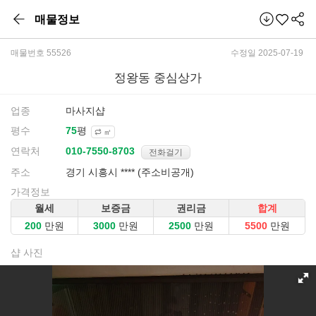
매물정보
매물번호 55526
수정일 2025-07-19
정왕동 중심상가
업종
마사지샵
평수
평
㎡
연락처
전화걸기
주소
경기 시흥시 **** (주소비공개)
가격정보
월세
보증금
권리금
합계
만원
만원
만원
만원
샵 사진