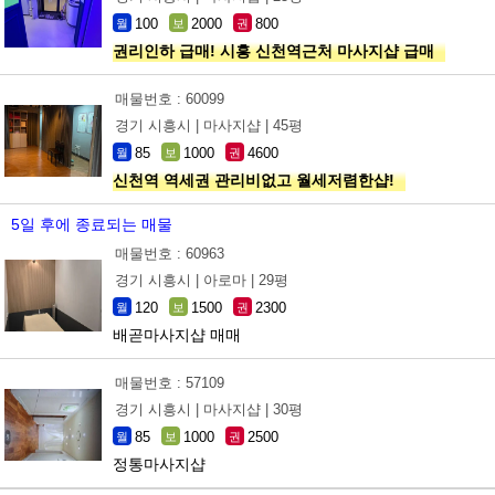
100
2000
800
월
보
권
권리인하 급매! 시흥 신천역근처 마사지샵 급매
매물번호 : 60099
경기 시흥시 |
마사지샵 |
45평
85
1000
4600
월
보
권
신천역 역세권 관리비없고 월세저렴한샵!
5일 후에 종료되는 매물
매물번호 : 60963
경기 시흥시 |
아로마 |
29평
120
1500
2300
월
보
권
배곧마사지샵 매매
매물번호 : 57109
경기 시흥시 |
마사지샵 |
30평
85
1000
2500
월
보
권
정통마사지샵