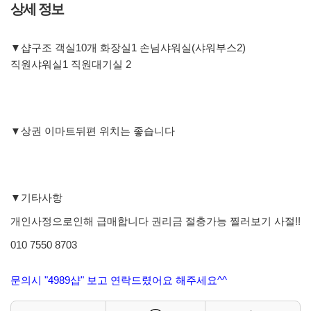
상세 정보
▼샵구조 객실10개 화장실1 손님샤워실(샤워부스2)
직원샤워실1 직원대기실 2
▼상권 이마트뒤편 위치는 좋습니다
▼기타사항
개인사정으로인해 급매합니다 권리금 절충가능 찔러보기 사절!!
010 7550 8703
문의시 "4989샵" 보고 연락드렸어요 해주세요^^