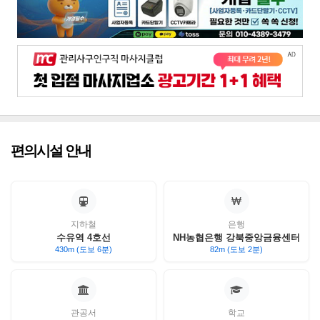
편의시설 안내
지하철
은행
수유역 4호선
NH농협은행 강북중앙금융센터
430m (도보 6분)
82m (도보 2분)
관공서
학교