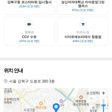
강북구청 코스타타워 임시청사
성신여자대학교 미아운정그린
캠퍼스
213m (도보 3분)
971m (도보 13분)
영화관
마트/시장
CGV 수유
이마트에브리데이 창동점
207m (도보 3분)
626m (도보 8분)
위치 안내
서울 강북구 도봉로 380 3층