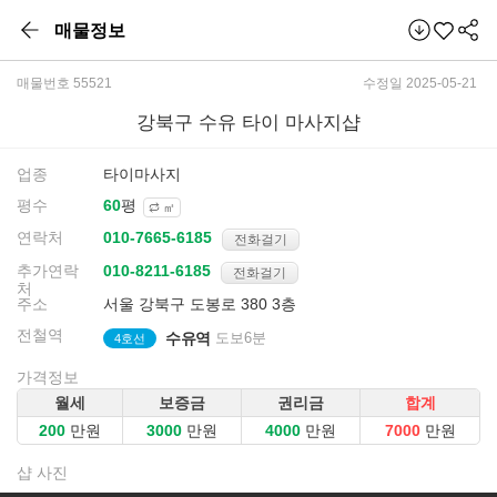
매물정보
매물번호 55521
수정일 2025-05-21
강북구 수유 타이 마사지샵
업종
타이마사지
평수
평
㎡
연락처
전화걸기
추가연락
전화걸기
처
주소
서울 강북구 도봉로 380 3층
전철역
수유역
도보6분
4호선
가격정보
월세
보증금
권리금
합계
만원
만원
만원
만원
샵 사진