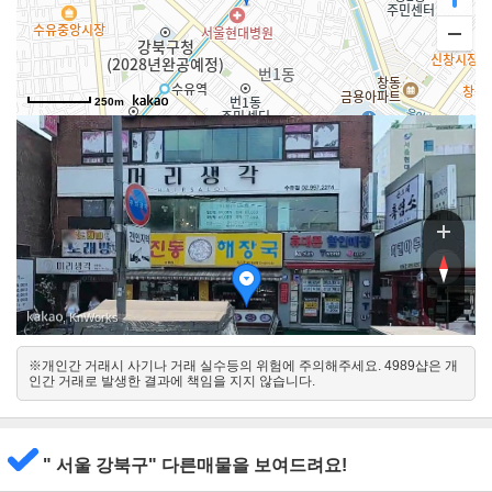
도
도
250m
도
, KnWorks
※개인간 거래시 사기나 거래 실수등의 위험에 주의해주세요. 4989샵은 개
북동
인간 거래로 발생한 결과에 책임을 지지 않습니다.
남서
북서
" 서울 강북구" 다른매물을 보여드려요!