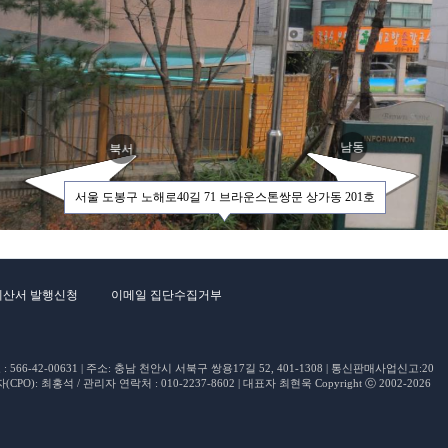
로10
로10
남동
북서
서울 도봉구 노해로40길 71 브라운스톤쌍문 상가동 201호
계산서 발행신청
이메일 집단수집거부
66-42-00631 | 주소: 충남 천안시 서북구 쌍용17길 52, 401-1308 | 통신판매사업신고:20
O): 최홍석 / 관리자 연락처 : 010-2237-8602 | 대표자 최현욱 Copyright ⓒ 2002-2026