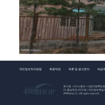
도봉
도봉
, KnWorks
개인정보처리방침
회원약관
제휴 및 광고문의
세금
회사명: 나이스엠씨 | 사업자등록번호 : 5
22-충남천안-0552호 | 개인정보책임자(CP
4989shop Co. All rights reserved.