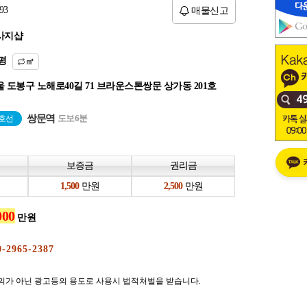
93
매물신고
사지샵
평
㎡
 도봉구 노해로40길 71 브라운스톤쌍문 상가동 201호
쌍문역
도보6분
4호선
보증금
권리금
만원
만원
만원
의가 아닌 광고등의 용도로 사용시 법적처벌을 받습니다.