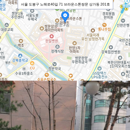
서울 도봉구 노해로40길 71 브라운스톤쌍문 상가동 201호