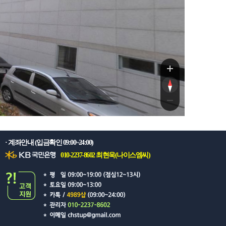
9길
9길
· 계좌안내 (입금확인 09:00~24:00)
010-2237-8602 최현욱(나이스엠씨)