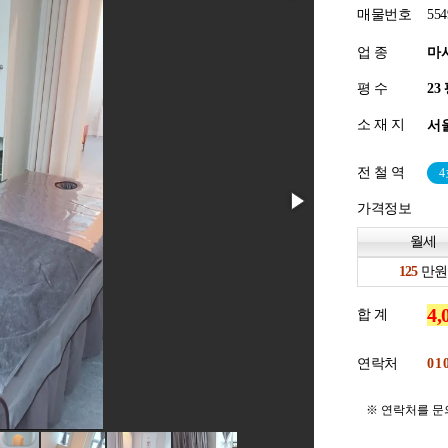
매물번호
554
업 종
마
평 수
소 재 지
서울
전 철 역
가격정보
월세
만원
합 계
연락처
※ 연락처를 문