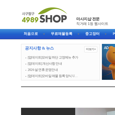
마사지샵 전문
직거래 1등 웹사이트
처음으로
무료매물등록
중고장터
공지사항 & 뉴스
더보기+
[업데이트]모바일 하단 고정메뉴 추가
[업데이트] 개선사항 안내
2026 설 연휴 운영안내
[업데이트]모바일 매물 등록 양식 U…