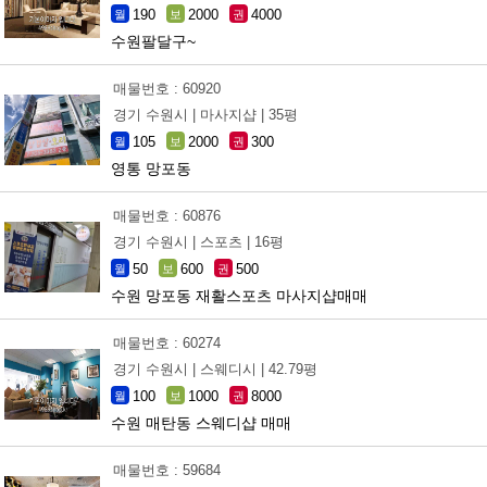
190
2000
4000
월
보
권
수원팔달구~
매물번호 : 60920
경기 수원시 |
마사지샵 |
35평
105
2000
300
월
보
권
영통 망포동
매물번호 : 60876
경기 수원시 |
스포츠 |
16평
50
600
500
월
보
권
수원 망포동 재활스포츠 마사지샵매매
매물번호 : 60274
경기 수원시 |
스웨디시 |
42.79평
100
1000
8000
월
보
권
수원 매탄동 스웨디샵 매매
매물번호 : 59684