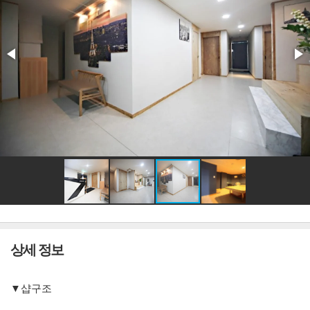
상세 정보
▼샵구조