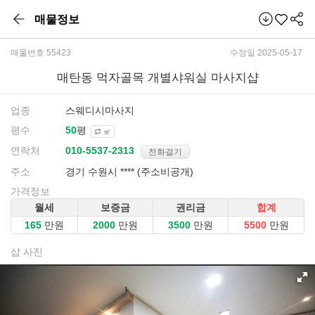
매물정보
매물번호 55423
수정일 2025-05-17
매탄동 먹자골목 개별샤워실 마사지샵
업종
스웨디시마사지
평수
평
㎡
연락처
전화걸기
주소
경기 수원시 **** (주소비공개)
가격정보
월세
보증금
권리금
합계
만원
만원
만원
만원
샵 사진