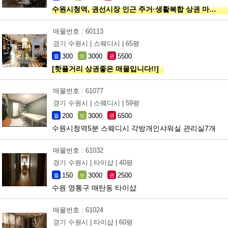
수원시청역, 권선시장 인근 주거·생활복합 상권 마사지샵
매물번호 : 60113
경기 수원시 |
스웨디시 |
65평
300
3000
5500
월
보
권
[핫플거리 상권좋은 매물입니다!!]
매물번호 : 61077
경기 수원시 |
스웨디시 |
59평
200
3000
6500
월
보
권
수원시청역5분 스웨디시 각방개인샤워실 관리실7개
매물번호 : 61032
경기 수원시 |
타이샵 |
40평
150
3000
2500
월
보
권
수원 영통구 매탄동 타이샵
매물번호 : 61024
경기 수원시 |
타이샵 |
60평