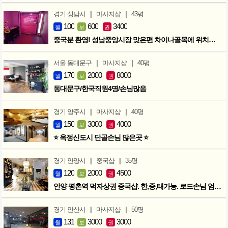
|
|
경기 성남시
마사지샵
43평
100
600
3400
월
보
권
중국분 환영! 성남중앙시장 맞은편 차이나골목에 위치한 마사지샵
|
|
서울 동대문구
마사지샵
40평
170
2000
8000
월
보
권
동대문구/한국직원4명/손님많음
|
|
경기 양주시
마사지샵
40평
150
3000
4000
월
보
권
⭐ 옥정신도시 단골손님 많은곳 ⭐
|
|
경기 안양시
중국샵
35평
120
2000
4500
월
보
권
안양 평촌역 먹자상권 중국샵. 한,중,태가능. 로드손님 엄청많아요!
|
|
경기 안산시
마사지샵
50평
131
3000
3000
월
보
권