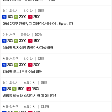
|
|
경기 화성시
타이샵
35평
100
2000
2500
월
보
권
향남 2지구 단골많고 깔끔한샵 급하게 내놓습니다
|
|
인천 서구
중국샵
100평
200
3000
1500
월
보
권
석남역 먹자상권 중국마사지샵 급매.
|
|
서울 서초구
타이샵
32평
300
3000
2000
월
보
권
강남역 도보5분 타이샵 급매
|
|
경기 화성시
스웨디시
35평
80
1500
2500
월
보
권
병점동 바닐라 스웨디시 매매 합니다 !
|
|
서울 양천구
스웨디시
33.2평