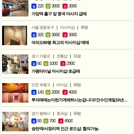
220
3000
3000
월
보
권
가양역 출구 앞 중국 마사지 급매
|
|
서울 영등포구
마사지샵
90평
320
3000
3000
월
보
권
여의도80평 최고의 마사지샵 매매
|
|
경기 가평군
전통샵
51평
60
1000
2900
월
보
권
가평터미널 마사지샵 초급매
|
|
인천 부평구
타이샵
60평
143
2000
4000
월
보
권
투자매매는이런가게에하시는겁니다!!인수인계및10년노하우 모두승계
|
|
경기 평택시
중국샵
50평
83
700
4500
월
보
권
송탄역/서정리역 인근 로드샵. 협의가능.