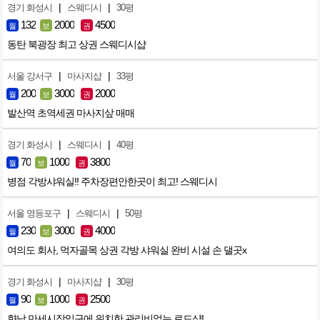
|
|
경기 화성시
스웨디시
30평
132
2000
4500
월
보
권
동탄 북광장 최고 상권 스웨디시샵
|
|
서울 강서구
마사지샵
33평
200
3000
2000
월
보
권
발산역 초역세권 마사지샆 매매
|
|
경기 화성시
스웨디시
40평
70
1000
3800
월
보
권
병점 각방샤워실!! 주차장편안한곳이 최고! 스웨디시
|
|
서울 영등포구
스웨디시
50평
230
3000
4000
월
보
권
여의도 회사, 먹자골목 상권 각방 샤워실 완비 시설 손 댈곳x
|
|
경기 화성시
마사지샵
30평
90
1000
2500
월
보
권
향남 만세시장입구에 위치한 관리비없는 로드샵!