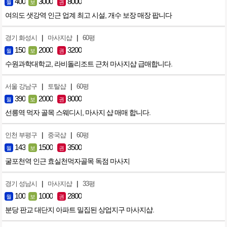
400
3000
8000
월
보
권
여의도 샛강역 인근 업계 최고 시설, 개수 보장 매장 팝니다
|
|
경기 화성시
마사지샵
60평
150
2000
3200
월
보
권
수원과학대학교, 라비돌리조트 근처 마사지샵 급매합니다.
|
|
서울 강남구
토탈샵
60평
390
2000
8000
월
보
권
선릉역 먹자 골목 스웨디시, 마사지 샵 매매 합니다.
|
|
인천 부평구
중국샵
60평
143
1500
3500
월
보
권
굴포천역 인근 효실천먹자골목 독점 마사지
|
|
경기 성남시
마사지샵
33평
100
1000
2800
월
보
권
분당 판교 대단지 아파트 밀집된 상업지구 마사지샵.