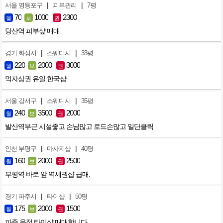
|
|
서울 영등포구
피부관리
7평
70
1000
2300
월
보
권
당산역 피부샾 매매
|
|
경기 화성시
스웨디시
33평
220
2000
3000
월
보
권
먹자상권 유일 한국샵
|
|
서울 강서구
스웨디시
35평
240
3500
2000
월
보
권
발산역부근 시설좋고 손님많고 로드손많고 일단클릭
|
|
인천 부평구
마사지샵
40평
160
2000
2500
월
보
권
부평역 바로 앞 역세권샵 급매.
|
|
경기 파주시
타이샵
50평
175
2000
1500
월
보
권
파주 운정 타이샵 매매합니다