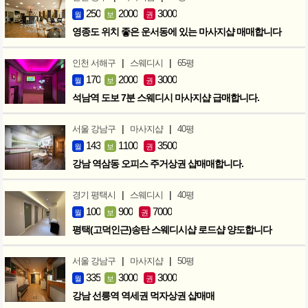
250
2000
3000
월
보
권
영종도 위치 좋은 운서동에 있는 마사지샵 매매합니다
|
|
인천 서해구
스웨디시
65평
170
2000
3000
월
보
권
석남역 도보 7분 스웨디시 마사지샵 급매합니다.
|
|
서울 강남구
마사지샵
40평
143
1100
3500
월
보
권
강남 역삼동 오피스 주거상권 샵매매합니다.
|
|
경기 평택시
스웨디시
40평
100
900
7000
월
보
권
평택(고덕인근)송탄 스웨디시샵 로드샵 양도합니다
|
|
서울 강남구
마사지샵
50평
335
3000
3000
월
보
권
강남 선릉역 역세권 먹자상권 샵매매