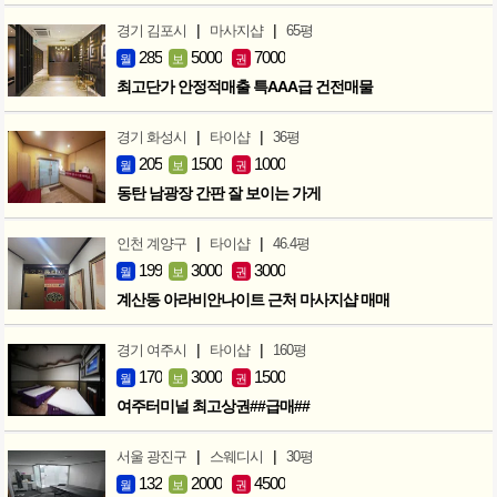
|
|
경기 김포시
마사지샵
65평
285
5000
7000
월
보
권
최고단가 안정적매출 특AAA급 건전매물
|
|
경기 화성시
타이샵
36평
205
1500
1000
월
보
권
동탄 남광장 간판 잘 보이는 가게
|
|
인천 계양구
타이샵
46.4평
199
3000
3000
월
보
권
계산동 아라비안나이트 근처 마사지샵 매매
|
|
경기 여주시
타이샵
160평
170
3000
1500
월
보
권
여주터미널 최고상권##급매##
|
|
서울 광진구
스웨디시
30평
132
2000
4500
월
보
권