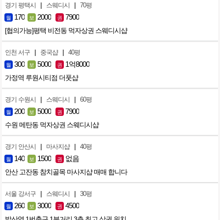
|
|
경기 평택시
스웨디시
70평
170
2000
7900
월
보
권
[협의가능]평택 비전동 먹자상권 스웨디시샵
|
|
인천 서구
중국샵
40평
300
5000
1억8000
월
보
권
가정역 루원시티점 더풋샵
|
|
경기 수원시
스웨디시
60평
200
5000
7900
월
보
권
수원 메탄동 먹자상권 스웨디시샵
|
|
경기 안산시
마사지샵
40평
140
1500
없음
월
보
권
안산 고잔동 참치골목 마사지샵 매매 합니다
|
|
서울 강서구
스웨디시
30평
260
3000
4500
월
보
권
발산역 1번출구 1분거리 3층 최고 상권 위치