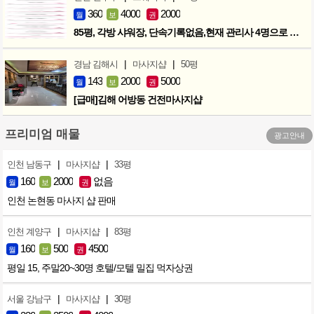
360
4000
2000
월
보
권
85평, 각방 샤워장, 단속기록없음,현재 관리사 4명으로 성업중
|
|
경남 김해시
마사지샵
50평
143
2000
5000
월
보
권
[급매]김해 어방동 건전마사지샵
프리미엄 매물
광고안내
|
|
인천 남동구
마사지샵
33평
160
2000
없음
월
보
권
인천 논현동 마사지 샵 판매
|
|
인천 계양구
마사지샵
83평
160
500
4500
월
보
권
평일 15, 주말20~30명 호텔/모텔 밀집 먹자상권
|
|
서울 강남구
마사지샵
30평