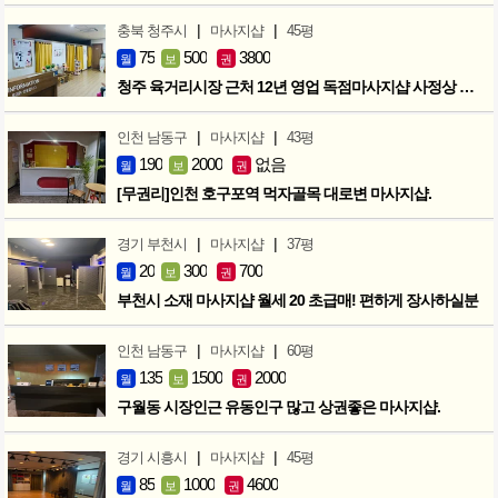
|
|
충북 청주시
마사지샵
45평
75
500
3800
월
보
권
청주 육거리시장 근처 12년 영업 독점마사지샵 사정상 급매합니다.
|
|
인천 남동구
마사지샵
43평
190
2000
없음
월
보
권
[무권리]인천 호구포역 먹자골목 대로변 마사지샵.
|
|
경기 부천시
마사지샵
37평
20
300
700
월
보
권
부천시 소재 마사지샵 월세 20 초급매! 편하게 장사하실분
|
|
인천 남동구
마사지샵
60평
135
1500
2000
월
보
권
구월동 시장인근 유동인구 많고 상권좋은 마사지샵.
|
|
경기 시흥시
마사지샵
45평
85
1000
4600
월
보
권