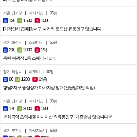
|
|
서울 강서구
마사지샵
35평
130
1500
1000
월
보
권
[가격인하 급매]강서구 사거리 로드샵 유동인구 많습니다.
|
|
경기 화성시
스웨디시
55평
210
2000
1억
월
보
권
동탄 북광장 1등 스웨디시 샵 !
|
|
경기 화성시
아로마
40평
80
1200
없음
월
보
권
향남2지구 중심상가 마사지샵 임대(건물임대인 직접)
|
|
서울 강서구
마사지샵
30평
170
3000
1500
월
보
권
※화곡역 초역세권 마사지샵 ※유동인구, 기존손님 많습니다※
|
|
경기 부천시
마사지샵
68평