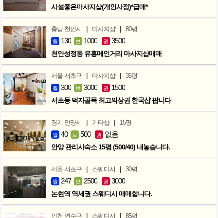
시설좋은마사지샵(개인사정)*급매*
|
|
충남 천안시
마사지샵
80평
130
1000
3500
월
보
권
천안성정동 유흥메인거리 마사지샵매매
|
|
서울 서초구
마사지샵
35평
300
3000
1500
월
보
권
서초동 먹자골목 최고의상권 한국샵 팝니다
|
|
경기 안양시
기타샵
15평
40
500
없음
월
보
권
안양 관리사숙소 15평 (500/40) 내놓습니다.
|
|
서울 서초구
스웨디시
30평
247
2500
3000
월
보
권
논현역 역세권 스웨디시 매매합니다.
|
|
인천 연수구
스웨디시
85평