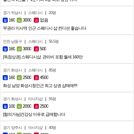
|
|
경기 하남시
스웨디시
20평
160
3000
없음
월
보
권
무권리 미사역 인근 스웨디시 샵 컨디션 좋습니다
|
|
인천 남동구
스웨디시
56.5평
160
3000
500
월
보
권
[독점상권] 스웨디시샵. 관리비 포함 월세 160만
|
|
경기 화성시
스웨디시
85평
160
2500
4500
월
보
권
화성 남양 화성시청인근 최고 상권 샵매매!!!!
|
|
경기 화성시
마사지샵
55평
100
2000
2500
월
보
권
[협의가능]건강상 이유로 급매합니다.
|
|
경기 양주시
마사지샵
40평