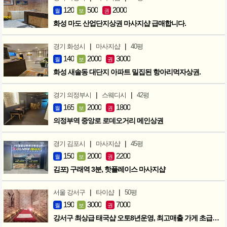
120
500
2000
월
보
권
화성 마도 산업단지상권 마사지샵 급매합니다.
|
|
경기 화성시
마사지샵
40평
140
2000
3000
월
보
권
화성 새솔동 대단지 아파트 밀집된 항아리먹자상권.
|
|
경기 의정부시
스웨디시
42평
165
2000
1800
월
보
권
의정부역 중앙로 로데오거리 메인상권
|
|
경기 김포시
마사지샵
45평
150
2000
2200
월
보
권
김포) 구래역 3분, 핫플레이스 마사지샵
|
|
서울 강서구
타이샵
50평
190
3000
7000
월
보
권
강서구 최상급 태국샵 오토8년운영, 최고매출 가게 초급매!!!