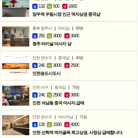
132
500
1600
월
보
권
망우역 우림시장 인근 먹자상권 중국샵
|
|
충북 청주시
타이샵
90평
250
3000
3000
월
보
권
청주 터미널 마사지 샾
|
|
인천 연수구
중국샵
40평
240
3000
2500
월
보
권
인천송도시도시
|
|
인천 서구
중국샵
70평
240
2500
3000
월
보
권
인천 석남동 중국 마사지.급매
|
|
인천 연수구
마사지샵
71평
130
1500
4000
월
보
권
인천 선학역 먹자골목 최고상권. 사정상 급매합니다.