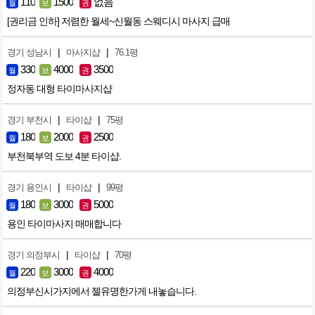
110
1500
없음
월
보
권
[권리금 인하] 저렴한 월세~신월동 스웨디시 마사지 급매
|
|
경기 성남시
마사지샵
76.1평
330
4000
3500
월
보
권
정자동 대형 타이마사지샵
|
|
경기 부천시
타이샵
75평
180
2000
2500
월
보
권
부천북부역 도보 4분 타이샵.
|
|
경기 용인시
타이샵
99평
180
3000
5000
월
보
권
용인 타이마사지 매매합니다
|
|
경기 의정부시
타이샵
70평
220
3000
4000
월
보
권
의정부신시가지에서 젤유명한가게 내놓습니다.