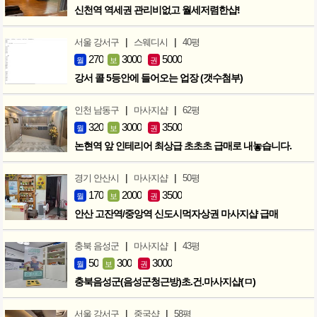
신천역 역세권 관리비없고 월세저렴한샵!
|
|
서울 강서구
스웨디시
40평
270
3000
5000
월
보
권
강서 콜 5등안에 들어오는 업장 (갯수첨부)
|
|
인천 남동구
마사지샵
62평
320
3000
3500
월
보
권
논현역 앞 인테리어 최상급 초초초 급매로 내놓습니다.
|
|
경기 안산시
마사지샵
50평
170
2000
3500
월
보
권
안산 고잔역/중앙역 신도시먹자상권 마사지샵 급매
|
|
충북 음성군
마사지샵
43평
50
300
3000
월
보
권
충북음성군(음성군청근방)초.건.마사지샵(ㅁ)
|
|
서울 강서구
중국샵
58평