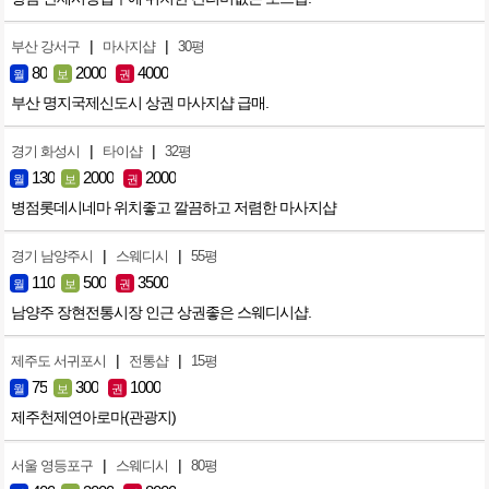
|
|
부산 강서구
마사지샵
30평
80
2000
4000
월
보
권
부산 명지국제신도시 상권 마사지샵 급매.
|
|
경기 화성시
타이샵
32평
130
2000
2000
월
보
권
병점롯데시네마 위치좋고 깔끔하고 저렴한 마사지샵
|
|
경기 남양주시
스웨디시
55평
110
500
3500
월
보
권
남양주 장현전통시장 인근 상권좋은 스웨디시샵.
|
|
제주도 서귀포시
전통샵
15평
75
300
1000
월
보
권
제주천제연아로마(관광지)
|
|
서울 영등포구
스웨디시
80평