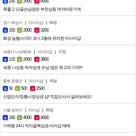
230
2500
6000
월
보
권
목좋고 단골손님많은 부천상동 먹자타운가게
|
|
경기 화성시
마사지샵
60평
150
2000
3200
월
보
권
화성 농협사거리 코너 2층에 위치한 마사지샵
|
|
세종시 나성북1로
마사지샵
57평
115
2000
3800
월
보
권
세종 나성동 먹자상권 손님 많은 최고의 가게!!!
|
|
충북 증평군
마사지샵
45평
50
500
2500
월
보
권
산업단지/정통시장상권 샵! 직접오셔서 살펴보세요!
|
|
서울 송파구
타이샵
85평
330
4000
4000
월
보
권
가락동 24시 먹자골목상권 타이샵 매매