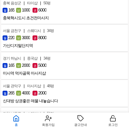
|
|
충북 음성군
타이샵
50평
165
1000
6000
월
보
권
충북혁시도시 초건전마사지
|
|
서울 금천구
스웨디시
34평
220
3000
8000
월
보
권
가산디지털단지역
|
|
경기 하남시
중국샵
34평
165
2000
5000
월
보
권
미사역 먹자골목 마사지샵
|
|
서울 관악구
마사지샵
48평
265
4000
2000
월
보
권
신대방 상권좋은 매물 내놓습니다
|
|
인천 남동구
스웨디시
51평
187
1500
3500
월
보
권
홈
회원가입
광고안내
로그인
인천 구월동 스웨디시 왁싱샵 급매합니다.