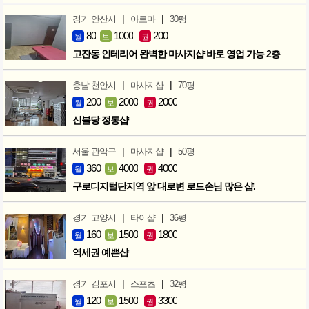
|
|
경기 안산시
아로마
30평
80
1000
200
월
보
권
고잔동 인테리어 완벽한 마사지샵 바로 영업 가능 2층
|
|
충남 천안시
마사지샵
70평
200
2000
2000
월
보
권
신불당 정통샵
|
|
서울 관악구
마사지샵
50평
360
4000
4000
월
보
권
구로디지털단지역 앞 대로변 로드손님 많은 샵.
|
|
경기 고양시
타이샵
36평
160
1500
1800
월
보
권
역세권 예쁜샵
|
|
경기 김포시
스포츠
32평
120
1500
3300
월
보
권