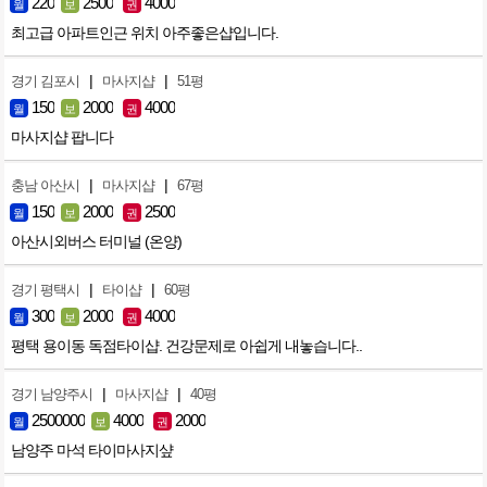
220
2500
4000
월
보
권
최고급 아파트인근 위치 아주좋은샵입니다.
|
|
경기 김포시
마사지샵
51평
150
2000
4000
월
보
권
마사지샵 팝니다
|
|
충남 아산시
마사지샵
67평
150
2000
2500
월
보
권
아산시외버스 터미널 (온양)
|
|
경기 평택시
타이샵
60평
300
2000
4000
월
보
권
평택 용이동 독점타이샵. 건강문제로 아쉽게 내놓습니다..
|
|
경기 남양주시
마사지샵
40평
2500000
4000
2000
월
보
권
남양주 마석 타이마사지샾