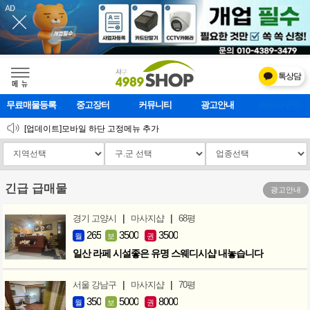
톡상담
메    뉴
무료매물등록
중고장터
커뮤니티
광고안내
마사지클럽
2026 설 연휴 운영안내
[업데이트]모바일 하단 고정메뉴 추가
[업데이트] 개선사항 안내
긴급 급매물
광고안내
|
|
경기 고양시
마사지샵
68평
265
3500
3500
월
보
권
일산 라페 시설좋은 유명 스웨디시샵 내놓습니다
|
|
서울 강남구
마사지샵
70평
350
5000
8000
월
보
권