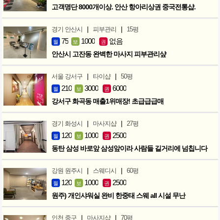
고객명단 8000개이상. 안산 항아리상권 중국전통샵.
|
|
경기 안산시
피부관리
15평
75
1000
없음
월
보
권
안산시 고잔동 완벽한 마사지 피부관리샾
|
|
서울 강서구
타이샵
50평
210
3000
6000
월
보
권
강서구 화곡동 매출1위매장! 초급급급매
|
|
경기 화성시
마사지샵
27평
120
1000
2500
월
보
권
동탄 삼성 바로앞 삼성앞이라 사람들 길거리에 넘칩니다
|
|
강원 원주시
스웨디시
60평
120
1000
2500
월
보
권
원주) 개인샤워실 완비 한중태 스웨 all 시설 무난
|
|
인천 중구
마사지샵
70평