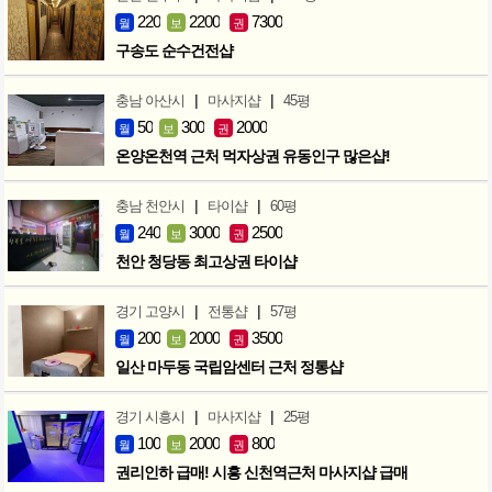
220
2200
7300
월
보
권
구송도 순수건전샵
|
|
충남 아산시
마사지샵
45평
50
300
2000
월
보
권
온양온천역 근처 먹자상권 유동인구 많은샵!
|
|
충남 천안시
타이샵
60평
240
3000
2500
월
보
권
천안 청당동 최고상권 타이샵
|
|
경기 고양시
전통샵
57평
200
2000
3500
월
보
권
일산 마두동 국립암센터 근처 정통샵
|
|
경기 시흥시
마사지샵
25평
100
2000
800
월
보
권
권리인하 급매! 시흥 신천역근처 마사지샵 급매