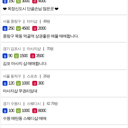
150
3000
4000
월
보
권
❤️ 옥정신도시 단골손님 많은곳 ❤️
|
|
서울 중랑구
타이샵
49평
250
4500
2000
월
보
권
중랑구 묵동 먹골역 상권좋은 매물 매매합니다.
|
|
경기 김포시
마사지샵
70평
90
1500
3500
월
보
권
김포 마사지 샵 매매합니다.
|
|
서울 동작구
스포츠
26평
120
1000
300
월
보
권
마사지샵 무권리임대
|
|
경기 수원시
스웨디시
42.79평
100
1000
8000
월
보
권
수원 매탄동 스웨디샵 매매