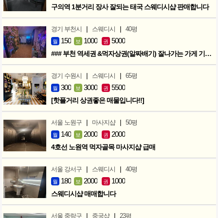
구의역 1분거리 장사 잘되는 태국 스웨디시샵 판매합니다
|
|
경기 부천시
스웨디시
40평
150
1000
5000
월
보
권
### 부천 역세권 &먹자상권(알짜배기) 잘나가는 가게 기회입니다 ###
|
|
경기 수원시
스웨디시
65평
300
3000
5500
월
보
권
[핫플거리 상권좋은 매물입니다!!]
|
|
서울 노원구
마사지샵
50평
140
2000
2000
월
보
권
4호선 노원역 먹자골목 마사지샵 급매
|
|
서울 강서구
스웨디시
40평
180
2000
1000
월
보
권
스웨디시샵 매매합니다
|
|
서울 중랑구
중국샵
23평