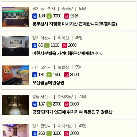
|
|
경기 동두천시
중국샵
68평
189
3000
없음
월
보
권
동두천시 지행동 마사지샵 급매합니다(무권리금)
|
|
경기 이천시
타이샵
45평
65
1000
2000
월
보
권
이천시부발읍 가성비좋은샾매매합니다.
|
|
경기 오산시
토탈샵
55평
191
1500
3500
월
보
권
오산궐동메인상권
|
|
충남 서산시
마사지샵
70평
187
2000
2000
월
보
권
공장 단지가 인근에 위치하여 유동인구 많은샵
|
|
경기 광명시
마사지샵
40평
260
3000
3000
월
보
권