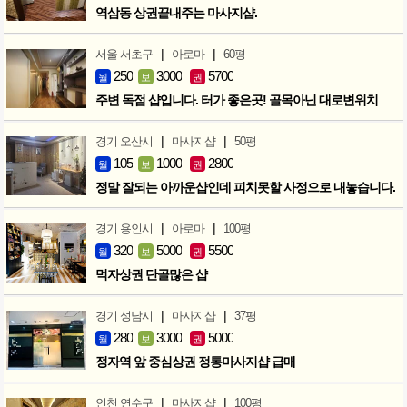
역삼동 상권끝내주는 마사지샵.
|
|
서울 서초구
아로마
60평
250
3000
5700
월
보
권
주변 독점 샵입니다. 터가 좋은곳! 골목아닌 대로변위치
|
|
경기 오산시
마사지샵
50평
105
1000
2800
월
보
권
정말 잘되는 아까운샵인데 피치못할 사정으로 내놓습니다.
|
|
경기 용인시
아로마
100평
320
5000
5500
월
보
권
먹자상권 단골많은 샵
|
|
경기 성남시
마사지샵
37평
280
3000
5000
월
보
권
정자역 앞 중심상권 정통마사지샵 급매
|
|
인천 연수구
마사지샵
100평