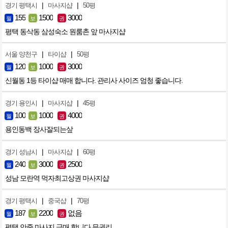
|
|
경기 평택시
마사지샵
50평
155
1500
3000
월
보
권
평택 동삭동 삼성숙소 원룸촌 앞 마사지샵
|
|
서울 양천구
타이샵
50평
120
1000
3000
월
보
권
신월동 1등 타이샵 매매 합니다. 관리사 사이즈 엄청 좋습니다.
|
|
경기 용인시
마사지샵
45평
100
1000
4000
월
보
권
용인동백 장사잘되는샆
|
|
경기 성남시
마사지샵
60평
240
3000
2500
월
보
권
성남 모란역 먹자최고상권 마사지샵
|
|
경기 평택시
중국샵
70평
187
2200
없음
월
보
권
평택 안중 마사지 급매 합니다 무권리