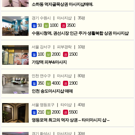
소하동 먹자골목상권 마사지샵매매.
|
|
경기 수원시
마사지샵
35평
93
1000
3500
월
보
권
수원시청역, 권선시장 인근 주거·생활복합 상권 마사지샵
|
|
서울 강서구
피부경락
10평
100
2000
1500
월
보
권
가양역 피부&마사지
|
|
인천 연수구
마사지샵
80평
350
4000
1900
월
보
권
인천 송도마사지샵 매매
|
|
서울 영등포구
타이샵
40평
210
2000
5500
월
보
권
영등포역 최고의 먹자 상권 -- 타이마시지 샵 --
|
|
경기 화성시
마사지샵
30평