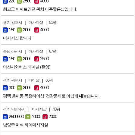
220
2500
4000
월
보
권
최고급 아파트인근 위치 아주좋은샵입니다.
|
|
경기 김포시
마사지샵
51평
150
2000
4000
월
보
권
마사지샵 팝니다
|
|
충남 아산시
마사지샵
67평
150
2000
2500
월
보
권
아산시외버스 터미널 (온양)
|
|
경기 평택시
타이샵
60평
300
2000
4000
월
보
권
평택 용이동 독점타이샵. 건강문제로 아쉽게 내놓습니다..
|
|
경기 남양주시
마사지샵
40평
2500000
4000
2000
월
보
권
남양주 마석 타이마사지샾