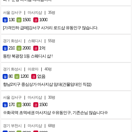
|
|
서울 강서구
마사지샵
35평
130
1500
1000
월
보
권
[가격인하 급매]강서구 사거리 로드샵 유동인구 많습니다.
|
|
경기 화성시
스웨디시
55평
210
2000
1억
월
보
권
동탄 북광장 1등 스웨디시 샵 !
|
|
경기 화성시
아로마
40평
80
1200
없음
월
보
권
향남2지구 중심상가 마사지샵 임대(건물임대인 직접)
|
|
서울 강서구
마사지샵
30평
170
3000
1500
월
보
권
※화곡역 초역세권 마사지샵 ※유동인구, 기존손님 많습니다※
|
|
경기 부천시
마사지샵
68평