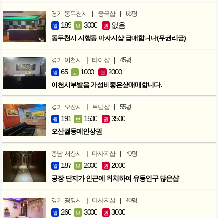
|
|
경기 동두천시
중국샵
68평
189
3000
없음
월
보
권
동두천시 지행동 마사지샵 급매합니다(무권리금)
|
|
경기 이천시
타이샵
45평
65
1000
2000
월
보
권
이천시부발읍 가성비좋은샾매매합니다.
|
|
경기 오산시
토탈샵
55평
191
1500
3500
월
보
권
오산궐동메인상권
|
|
충남 서산시
마사지샵
70평
187
2000
2000
월
보
권
공장 단지가 인근에 위치하여 유동인구 많은샵
|
|
경기 광명시
마사지샵
40평
260
3000
3000
월
보
권