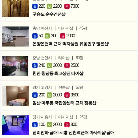
220
2200
7300
월
보
권
구송도 순수건전샵
|
|
충남 아산시
마사지샵
45평
50
300
2000
월
보
권
온양온천역 근처 먹자상권 유동인구 많은샵!
|
|
충남 천안시
타이샵
60평
240
3000
2500
월
보
권
천안 청당동 최고상권 타이샵
|
|
경기 고양시
전통샵
57평
200
2000
3500
월
보
권
일산 마두동 국립암센터 근처 정통샵
|
|
경기 시흥시
마사지샵
25평
100
2000
800
월
보
권
권리인하 급매! 시흥 신천역근처 마사지샵 급매