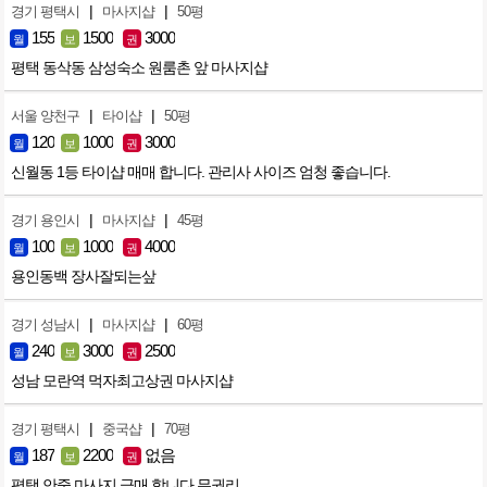
|
|
경기 평택시
마사지샵
50평
155
1500
3000
월
보
권
평택 동삭동 삼성숙소 원룸촌 앞 마사지샵
|
|
서울 양천구
타이샵
50평
120
1000
3000
월
보
권
신월동 1등 타이샵 매매 합니다. 관리사 사이즈 엄청 좋습니다.
|
|
경기 용인시
마사지샵
45평
100
1000
4000
월
보
권
용인동백 장사잘되는샆
|
|
경기 성남시
마사지샵
60평
240
3000
2500
월
보
권
성남 모란역 먹자최고상권 마사지샵
|
|
경기 평택시
중국샵
70평
187
2200
없음
월
보
권
평택 안중 마사지 급매 합니다 무권리