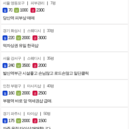
|
|
서울 영등포구
피부관리
7평
70
1000
2300
월
보
권
당산역 피부샾 매매
|
|
경기 화성시
스웨디시
33평
220
2000
3000
월
보
권
먹자상권 유일 한국샵
|
|
서울 강서구
스웨디시
35평
240
3500
2000
월
보
권
발산역부근 시설좋고 손님많고 로드손많고 일단클릭
|
|
인천 부평구
마사지샵
40평
160
2000
2500
월
보
권
부평역 바로 앞 역세권샵 급매.
|
|
경기 파주시
타이샵
50평
175
2000
1500
월
보
권
파주 운정 타이샵 매매합니다