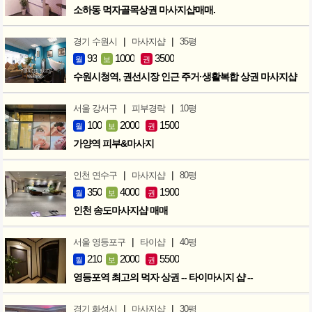
소하동 먹자골목상권 마사지샵매매.
|
|
경기 수원시
마사지샵
35평
93
1000
3500
월
보
권
수원시청역, 권선시장 인근 주거·생활복합 상권 마사지샵
|
|
서울 강서구
피부경락
10평
100
2000
1500
월
보
권
가양역 피부&마사지
|
|
인천 연수구
마사지샵
80평
350
4000
1900
월
보
권
인천 송도마사지샵 매매
|
|
서울 영등포구
타이샵
40평
210
2000
5500
월
보
권
영등포역 최고의 먹자 상권 -- 타이마시지 샵 --
|
|
경기 화성시
마사지샵
30평