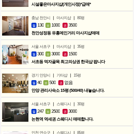
시설좋은마사지샵(개인사정)*급매*
|
|
충남 천안시
마사지샵
80평
130
1000
3500
월
보
권
천안성정동 유흥메인거리 마사지샵매매
|
|
서울 서초구
마사지샵
35평
300
3000
1500
월
보
권
서초동 먹자골목 최고의상권 한국샵 팝니다
|
|
경기 안양시
기타샵
15평
40
500
없음
월
보
권
안양 관리사숙소 15평 (500/40) 내놓습니다.
|
|
서울 서초구
스웨디시
30평
247
2500
3000
월
보
권
논현역 역세권 스웨디시 매매합니다.
|
|
인천 연수구
스웨디시
85평