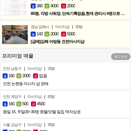
360
4000
2000
월
보
권
85평, 각방 샤워장, 단속기록없음,현재 관리사 4명으로 성업중
|
|
경남 김해시
마사지샵
50평
143
2000
5000
월
보
권
[급매]김해 어방동 건전마사지샵
프리미엄 매물
광고안내
|
|
인천 남동구
마사지샵
33평
160
2000
없음
월
보
권
인천 논현동 마사지 샵 판매
|
|
인천 계양구
마사지샵
83평
160
500
4500
월
보
권
평일 15, 주말20~30명 호텔/모텔 밀집 먹자상권
|
|
서울 강남구
마사지샵
30평