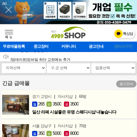
톡상담
메    뉴
무료매물등록
중고장터
커뮤니티
광고안내
마사지클럽
2026 설 연휴 운영안내
[업데이트]모바일 하단 고정메뉴 추가
[업데이트] 개선사항 안내
긴급 급매물
광고안내
|
|
경기 고양시
마사지샵
68평
265
3500
3500
월
보
권
일산 라페 시설좋은 유명 스웨디시샵 내놓습니다
|
|
서울 강남구
마사지샵
70평
350
5000
8000
월
보
권