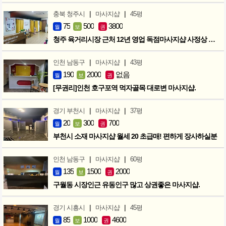
|
|
충북 청주시
마사지샵
45평
75
500
3800
월
보
권
청주 육거리시장 근처 12년 영업 독점마사지샵 사정상 급매합니다.
|
|
인천 남동구
마사지샵
43평
190
2000
없음
월
보
권
[무권리]인천 호구포역 먹자골목 대로변 마사지샵.
|
|
경기 부천시
마사지샵
37평
20
300
700
월
보
권
부천시 소재 마사지샵 월세 20 초급매! 편하게 장사하실분
|
|
인천 남동구
마사지샵
60평
135
1500
2000
월
보
권
구월동 시장인근 유동인구 많고 상권좋은 마사지샵.
|
|
경기 시흥시
마사지샵
45평
85
1000
4600
월
보
권