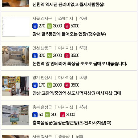
신천역 역세권 관리비없고 월세저렴한샵!
|
|
서울 강서구
스웨디시
40평
270
3000
5000
월
보
권
강서 콜 5등안에 들어오는 업장 (갯수첨부)
|
|
인천 남동구
마사지샵
62평
320
3000
3500
월
보
권
논현역 앞 인테리어 최상급 초초초 급매로 내놓습니다.
|
|
경기 안산시
마사지샵
50평
170
2000
3500
월
보
권
안산 고잔역/중앙역 신도시먹자상권 마사지샵 급매
|
|
충북 음성군
마사지샵
43평
50
300
3000
월
보
권
충북음성군(음성군청근방)초.건.마사지샵(ㅁ)
|
|
서울 강서구
중국샵
58평