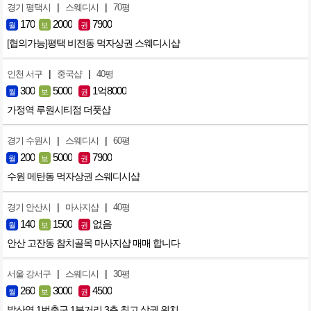
|
|
경기 평택시
스웨디시
70평
170
2000
7900
월
보
권
[협의가능]평택 비전동 먹자상권 스웨디시샵
|
|
인천 서구
중국샵
40평
300
5000
1억8000
월
보
권
가정역 루원시티점 더풋샵
|
|
경기 수원시
스웨디시
60평
200
5000
7900
월
보
권
수원 메탄동 먹자상권 스웨디시샵
|
|
경기 안산시
마사지샵
40평
140
1500
없음
월
보
권
안산 고잔동 참치골목 마사지샵 매매 합니다
|
|
서울 강서구
스웨디시
30평
260
3000
4500
월
보
권
발산역 1번출구 1분거리 3층 최고 상권 위치