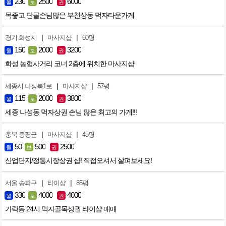
230
2500
6000
월
보
권
목좋고 단골손님많은 부천상동 먹자타운가게
|
|
경기 화성시
마사지샵
60평
150
2000
3200
월
보
권
화성 농협사거리 코너 2층에 위치한 마사지샵
|
|
세종시 나성북1로
마사지샵
57평
115
2000
3800
월
보
권
세종 나성동 먹자상권 손님 많은 최고의 가게!!!
|
|
충북 증평군
마사지샵
45평
50
500
2500
월
보
권
산업단지/정통시장상권 샵! 직접오셔서 살펴보세요!
|
|
서울 송파구
타이샵
85평
330
4000
4000
월
보
권
가락동 24시 먹자골목상권 타이샵 매매