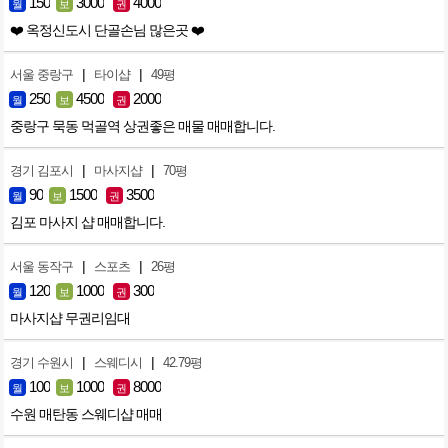
150
3000
4000
월
보
권
❤️ 옥정신도시 단골손님 많은곳 ❤️
|
|
서울 중랑구
타이샵
49평
250
4500
2000
월
보
권
중랑구 묵동 먹골역 상권좋은 매물 매매합니다.
|
|
경기 김포시
마사지샵
70평
90
1500
3500
월
보
권
김포 마사지 샵 매매합니다.
|
|
서울 동작구
스포츠
26평
120
1000
300
월
보
권
마사지샵 무권리임대
|
|
경기 수원시
스웨디시
42.79평
100
1000
8000
월
보
권
수원 매탄동 스웨디샵 매매