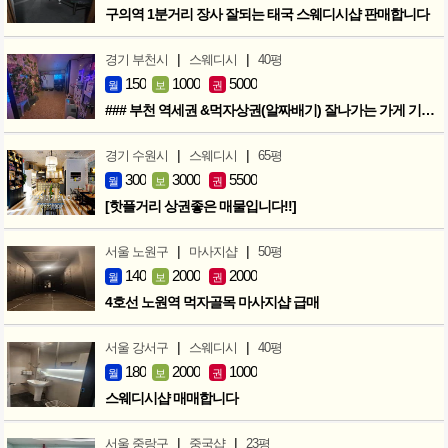
구의역 1분거리 장사 잘되는 태국 스웨디시샵 판매합니다
|
|
경기 부천시
스웨디시
40평
150
1000
5000
월
보
권
### 부천 역세권 &먹자상권(알짜배기) 잘나가는 가게 기회입니다 ###
|
|
경기 수원시
스웨디시
65평
300
3000
5500
월
보
권
[핫플거리 상권좋은 매물입니다!!]
|
|
서울 노원구
마사지샵
50평
140
2000
2000
월
보
권
4호선 노원역 먹자골목 마사지샵 급매
|
|
서울 강서구
스웨디시
40평
180
2000
1000
월
보
권
스웨디시샵 매매합니다
|
|
서울 중랑구
중국샵
23평