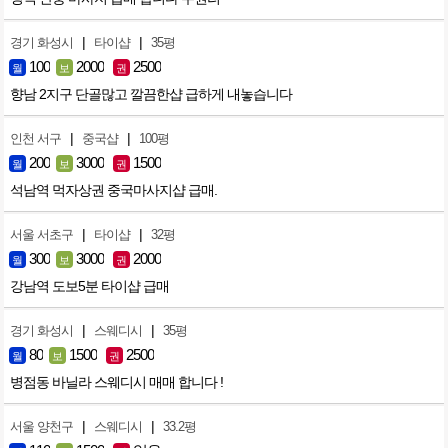
|
|
경기 화성시
타이샵
35평
100
2000
2500
월
보
권
향남 2지구 단골많고 깔끔한샵 급하게 내놓습니다
|
|
인천 서구
중국샵
100평
200
3000
1500
월
보
권
석남역 먹자상권 중국마사지샵 급매.
|
|
서울 서초구
타이샵
32평
300
3000
2000
월
보
권
강남역 도보5분 타이샵 급매
|
|
경기 화성시
스웨디시
35평
80
1500
2500
월
보
권
병점동 바닐라 스웨디시 매매 합니다 !
|
|
서울 양천구
스웨디시
33.2평