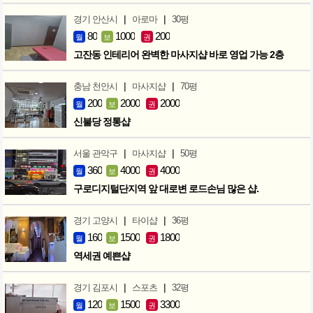
|
|
경기 안산시
아로마
30평
80
1000
200
월
보
권
고잔동 인테리어 완벽한 마사지샵 바로 영업 가능 2층
|
|
충남 천안시
마사지샵
70평
200
2000
2000
월
보
권
신불당 정통샵
|
|
서울 관악구
마사지샵
50평
360
4000
4000
월
보
권
구로디지털단지역 앞 대로변 로드손님 많은 샵.
|
|
경기 고양시
타이샵
36평
160
1500
1800
월
보
권
역세권 예쁜샵
|
|
경기 김포시
스포츠
32평
120
1500
3300
월
보
권