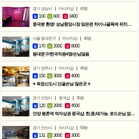
|
|
경기 성남시
마사지샵
43평
100
600
3400
월
보
권
중국분 환영! 성남중앙시장 맞은편 차이나골목에 위치한 마사지샵
|
|
서울 동대문구
마사지샵
40평
170
2000
8000
월
보
권
동대문구/한국직원4명/손님많음
|
|
경기 양주시
마사지샵
40평
150
3000
4000
월
보
권
⭐ 옥정신도시 단골손님 많은곳 ⭐
|
|
경기 안양시
중국샵
35평
120
2000
4500
월
보
권
안양 평촌역 먹자상권 중국샵. 한,중,태가능. 로드손님 엄청많아요!
|
|
경기 안산시
마사지샵
50평
131
3000
3000
월
보
권