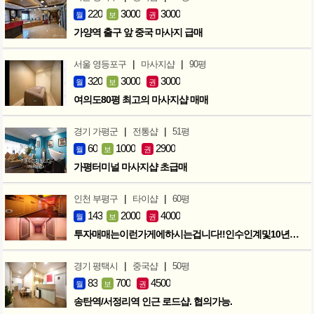
220
3000
3000
월
보
권
가양역 출구 앞 중국 마사지 급매
|
|
서울 영등포구
마사지샵
90평
320
3000
3000
월
보
권
여의도80평 최고의 마사지샵 매매
|
|
경기 가평군
전통샵
51평
60
1000
2900
월
보
권
가평터미널 마사지샵 초급매
|
|
인천 부평구
타이샵
60평
143
2000
4000
월
보
권
투자매매는이런가게에하시는겁니다!!인수인계및10년노하우 모두승계
|
|
경기 평택시
중국샵
50평
83
700
4500
월
보
권
송탄역/서정리역 인근 로드샵. 협의가능.