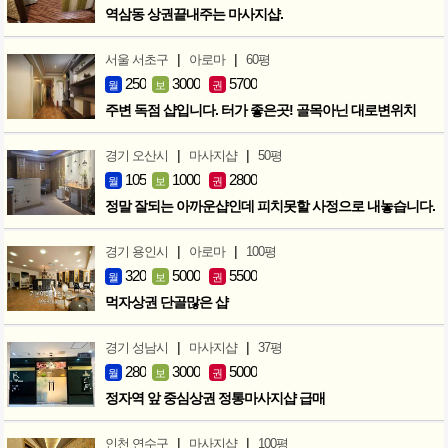
역삼동 상권끝내주는 마사지샵.
|
|
서울 서초구
아로마
60평
250
3000
5700
월
보
권
주변 독점 샵입니다. 터가 좋은곳! 골목아닌 대로변위치
|
|
경기 오산시
마사지샵
50평
105
1000
2800
월
보
권
정말 잘되는 아까운샵인데 피치못할 사정으로 내놓습니다.
|
|
경기 용인시
아로마
100평
320
5000
5500
월
보
권
먹자상권 단골많은 샵
|
|
경기 성남시
마사지샵
37평
280
3000
5000
월
보
권
정자역 앞 중심상권 정통마사지샵 급매
|
|
인천 연수구
마사지샵
100평