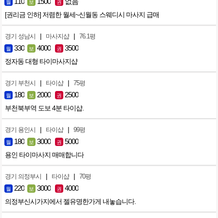
110
1500
없음
월
보
권
[권리금 인하] 저렴한 월세~신월동 스웨디시 마사지 급매
|
|
경기 성남시
마사지샵
76.1평
330
4000
3500
월
보
권
정자동 대형 타이마사지샵
|
|
경기 부천시
타이샵
75평
180
2000
2500
월
보
권
부천북부역 도보 4분 타이샵.
|
|
경기 용인시
타이샵
99평
180
3000
5000
월
보
권
용인 타이마사지 매매합니다
|
|
경기 의정부시
타이샵
70평
220
3000
4000
월
보
권
의정부신시가지에서 젤유명한가게 내놓습니다.