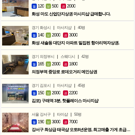
120
500
2000
월
보
권
화성 마도 산업단지상권 마사지샵 급매합니다.
|
|
경기 화성시
마사지샵
40평
140
2000
3000
월
보
권
화성 새솔동 대단지 아파트 밀집된 항아리먹자상권.
|
|
경기 의정부시
스웨디시
42평
165
2000
1800
월
보
권
의정부역 중앙로 로데오거리 메인상권
|
|
경기 김포시
마사지샵
45평
150
2000
2200
월
보
권
김포) 구래역 3분, 핫플레이스 마사지샵
|
|
서울 강서구
타이샵
50평
190
3000
7000
월
보
권
강서구 최상급 태국샵 오토8년운영, 최고매출 가게 초급매!!!