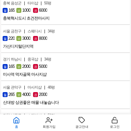
|
|
충북 음성군
타이샵
50평
165
1000
6000
월
보
권
충북혁시도시 초건전마사지
|
|
서울 금천구
스웨디시
34평
220
3000
8000
월
보
권
가산디지털단지역
|
|
경기 하남시
중국샵
34평
165
2000
5000
월
보
권
미사역 먹자골목 마사지샵
|
|
서울 관악구
마사지샵
48평
265
4000
2000
월
보
권
신대방 상권좋은 매물 내놓습니다
|
|
인천 남동구
스웨디시
51평
187
1500
3500
월
보
권
홈
회원가입
광고안내
로그인
인천 구월동 스웨디시 왁싱샵 급매합니다.