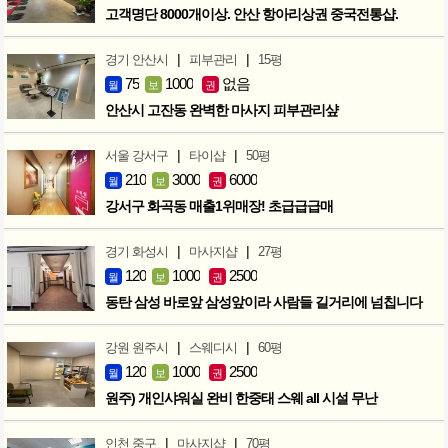
고객명단 8000개이상. 안산 항아리상권 중국전통샵.
|
|
경기 안산시
피부관리
15평
75
1000
없음
월
보
권
안산시 고잔동 완벽한 마사지 피부관리샾
|
|
서울 강서구
타이샵
50평
210
3000
6000
월
보
권
강서구 화곡동 매출1위매장! 초급급급매
|
|
경기 화성시
마사지샵
27평
120
1000
2500
월
보
권
동탄 삼성 바로앞 삼성앞이라 사람들 길거리에 넘칩니다
|
|
강원 원주시
스웨디시
60평
120
1000
2500
월
보
권
원주) 개인샤워실 완비 한중태 스웨 all 시설 무난
|
|
인천 중구
마사지샵
70평