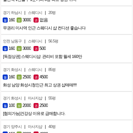
|
|
경기 하남시
스웨디시
20평
160
3000
없음
월
보
권
무권리 미사역 인근 스웨디시 샵 컨디션 좋습니다
|
|
인천 남동구
스웨디시
56.5평
160
3000
500
월
보
권
[독점상권] 스웨디시샵. 관리비 포함 월세 160만
|
|
경기 화성시
스웨디시
85평
160
2500
4500
월
보
권
화성 남양 화성시청인근 최고 상권 샵매매!!!!
|
|
경기 화성시
마사지샵
55평
100
2000
2500
월
보
권
[협의가능]건강상 이유로 급매합니다.
|
|
경기 양주시
마사지샵
40평