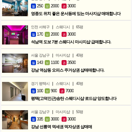
250
2000
3000
월
보
권
영종도 위치 좋은 운서동에 있는 마사지샵 매매합니다
|
|
인천 서해구
스웨디시
65평
170
2000
3000
월
보
권
석남역 도보 7분 스웨디시 마사지샵 급매합니다.
|
|
서울 강남구
마사지샵
40평
143
1100
3500
월
보
권
강남 역삼동 오피스 주거상권 샵매매합니다.
|
|
경기 평택시
스웨디시
40평
100
900
7000
월
보
권
평택(고덕인근)송탄 스웨디시샵 로드샵 양도합니다
|
|
서울 강남구
마사지샵
50평
335
3000
3000
월
보
권
강남 선릉역 역세권 먹자상권 샵매매