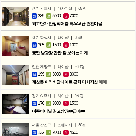
|
|
경기 김포시
마사지샵
65평
285
5000
7000
월
보
권
최고단가 안정적매출 특AAA급 건전매물
|
|
경기 화성시
타이샵
36평
205
1500
1000
월
보
권
동탄 남광장 간판 잘 보이는 가게
|
|
인천 계양구
타이샵
46.4평
199
3000
3000
월
보
권
계산동 아라비안나이트 근처 마사지샵 매매
|
|
경기 여주시
타이샵
160평
170
3000
1500
월
보
권
여주터미널 최고상권##급매##
|
|
서울 광진구
스웨디시
30평
132
2000
4500
월
보
권