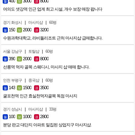
400
3000
8000
월
보
권
여의도 샛강역 인근 업계 최고 시설, 개수 보장 매장 팝니다
|
|
경기 화성시
마사지샵
60평
150
2000
3200
월
보
권
수원과학대학교, 라비돌리조트 근처 마사지샵 급매합니다.
|
|
서울 강남구
토탈샵
60평
390
2000
8000
월
보
권
선릉역 먹자 골목 스웨디시, 마사지 샵 매매 합니다.
|
|
인천 부평구
중국샵
60평
143
1500
3500
월
보
권
굴포천역 인근 효실천먹자골목 독점 마사지
|
|
경기 성남시
마사지샵
33평
100
1000
2800
월
보
권
분당 판교 대단지 아파트 밀집된 상업지구 마사지샵.