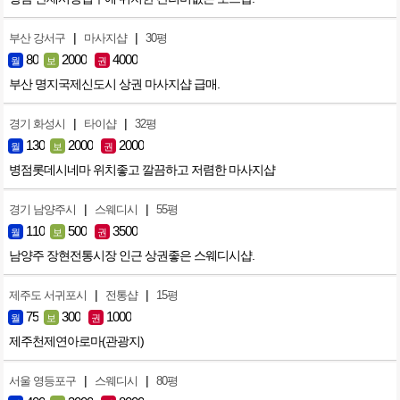
|
|
부산 강서구
마사지샵
30평
80
2000
4000
월
보
권
부산 명지국제신도시 상권 마사지샵 급매.
|
|
경기 화성시
타이샵
32평
130
2000
2000
월
보
권
병점롯데시네마 위치좋고 깔끔하고 저렴한 마사지샵
|
|
경기 남양주시
스웨디시
55평
110
500
3500
월
보
권
남양주 장현전통시장 인근 상권좋은 스웨디시샵.
|
|
제주도 서귀포시
전통샵
15평
75
300
1000
월
보
권
제주천제연아로마(관광지)
|
|
서울 영등포구
스웨디시
80평