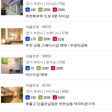
경기 부천시 |
타이샵 |
75평
180
2000
2500
월
보
권
부천북부역 도보 4분 타이샵.
매물번호 : 60078
경기 부천시 |
스웨디시 |
37평
170
2000
없음
월
보
권
부천 상동 스웨디시샵 매매 / 무권리급매
매물번호 : 58859
경기 부천시 |
중국샵 |
23평
70
1000
2000
월
보
권
마사지샵 매매
매물번호 : 55782
경기 부천시 |
마사지샵 |
68평
230
2500
6000
월
보
권
목좋고 단골손님많은 부천상동 먹자타운가게