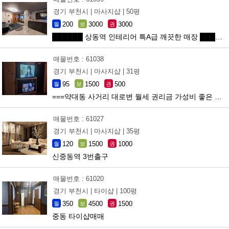
경기 부천시 |
마사지샵 |
50평
200
3000
3000
월
보
권
██████ 상동역 인테리어 특A급 깨끗한 매장 ██████
매물번호 : 61038
경기 부천시 |
마사지샵 |
31평
95
1500
500
월
보
권
===약대동 사거리 대로변 월세 권리금 가성비 좋은 샵===
매물번호 : 61027
경기 부천시 |
마사지샵 |
35평
120
1500
1000
월
보
권
신중동역 3번출구
매물번호 : 61020
경기 부천시 |
타이샵 |
100평
350
4500
1500
월
보
권
중동 타이샵매매