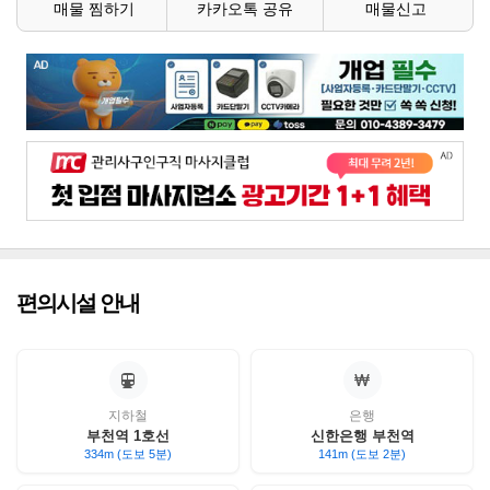
매물 찜하기
카카오톡 공유
매물신고
편의시설 안내
지하철
은행
부천역 1호선
신한은행 부천역
334m (도보 5분)
141m (도보 2분)