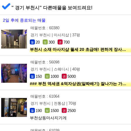
" 경기 부천시" 다른매물을 보여드려요!
2일 후에 종료되는 매물
매물번호 : 60380
경기 부천시 |
마사지샵 |
37평
20
300
700
월
보
권
부천시 소재 마사지샵 월세 20 초급매! 편하게 장사하실분
매물번호 : 56098
경기 부천시 |
스웨디시 |
40평
150
1000
5000
월
보
권
### 부천 역세권 &먹자상권(알짜배기) 잘나가는 가게 기회입니다 ###
매물번호 : 61064
경기 부천시 |
전통샵 |
70평
190
1500
2500
월
보
권
부천상동마사지가게
매물번호 : 61039