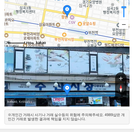
250m
부일로446번
부일로446번길
, KnWorks
※개인간 거래시 사기나 거래 실수등의 위험에 주의해주세요. 4989샵은 개
남
인간 거래로 발생한 결과에 책임을 지지 않습니다.
북