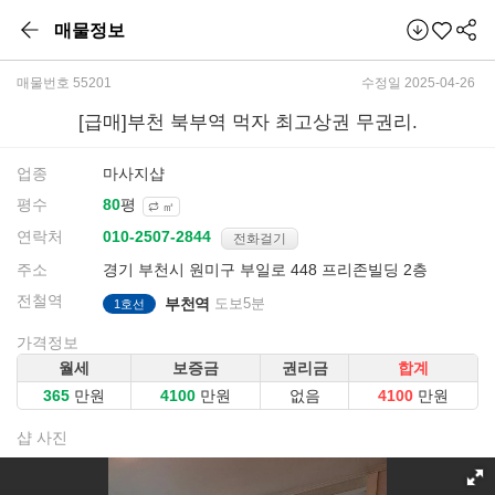
매물정보
매물번호 55201
수정일 2025-04-26
[급매]부천 북부역 먹자 최고상권 무권리.
업종
마사지샵
평수
평
㎡
연락처
전화걸기
주소
경기 부천시 원미구 부일로 448 프리존빌딩 2층
전철역
부천역
도보5분
1호선
가격정보
월세
보증금
권리금
합계
만원
만원
없음
만원
샵 사진