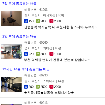
7일 후에 종료되는 매물
매물번호 : 61003
경기 부천시 |
마사지샵 |
40평
150
2000
2000
월
보
권
신중동역 먹자골목 내 부천시청 힐스테이-푸르지오 앞 가게 매매
2일 후에 종료되는 매물
매물번호 : 60960
경기 부천시 |
기타샵 |
40평
220
3000
1500
월
보
권
부천 역세권 번화가 건물에 있는 매장입니다~!
13시간 14분 후에 종료되는 매물
매물번호 : 60933
경기 부천시 |
스웨디시 |
44평
200
2500
2000
월
보
권
★긴급매물★상동역 스웨디시샵★
매물번호 : 60213