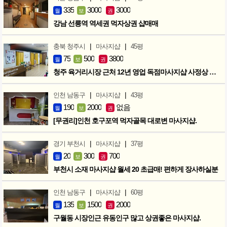
335
3000
3000
월
보
권
강남 선릉역 역세권 먹자상권 샵매매
|
|
충북 청주시
마사지샵
45평
75
500
3800
월
보
권
청주 육거리시장 근처 12년 영업 독점마사지샵 사정상 급매합니다.
|
|
인천 남동구
마사지샵
43평
190
2000
없음
월
보
권
[무권리]인천 호구포역 먹자골목 대로변 마사지샵.
|
|
경기 부천시
마사지샵
37평
20
300
700
월
보
권
부천시 소재 마사지샵 월세 20 초급매! 편하게 장사하실분
|
|
인천 남동구
마사지샵
60평
135
1500
2000
월
보
권
구월동 시장인근 유동인구 많고 상권좋은 마사지샵.