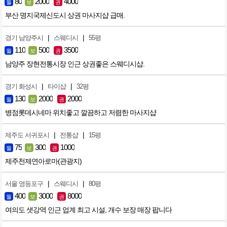
80
2000
4000
월
보
권
부산 명지국제신도시 상권 마사지샵 급매.
|
|
경기 남양주시
스웨디시
55평
110
500
3500
월
보
권
남양주 장현전통시장 인근 상권좋은 스웨디시샵.
|
|
경기 화성시
타이샵
32평
130
2000
2000
월
보
권
병점롯데시네마 위치좋고 깔끔하고 저렴한 마사지샵
|
|
제주도 서귀포시
전통샵
15평
75
300
1000
월
보
권
제주천제연아로마(관광지)
|
|
서울 영등포구
스웨디시
80평
400
3000
8000
월
보
권
여의도 샛강역 인근 업계 최고 시설, 개수 보장 매장 팝니다