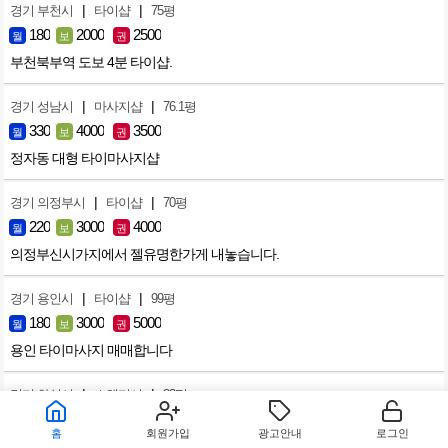
|
|
경기 부천시
타이샵
75평
180
2000
2500
월
보
권
부천북부역 도보 4분 타이샵.
|
|
경기 성남시
마사지샵
76.1평
330
4000
3500
월
보
권
정자동 대형 타이마사지샵
|
|
경기 의정부시
타이샵
70평
220
3000
4000
월
보
권
의정부신시가지에서 젤유명한가게 내놓습니다.
|
|
경기 용인시
타이샵
99평
180
3000
5000
월
보
권
용인 타이마사지 매매합니다
|
|
경기 화성시
스웨디시
33평
220
2000
3000
월
보
권
홈
회원가입
광고안내
로그인
먹자상권 유일 한국샵