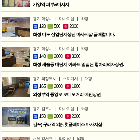
가양역 피부&마사지
|
|
경기 화성시
마사지샵
30평
120
500
2000
월
보
권
화성 마도 산업단지상권 마사지샵 급매합니다.
|
|
경기 화성시
마사지샵
40평
140
2000
3000
월
보
권
화성 새솔동 대단지 아파트 밀집된 항아리먹자상권.
|
|
경기 의정부시
스웨디시
42평
165
2000
1800
월
보
권
의정부역 중앙로 로데오거리 메인상권
|
|
경기 김포시
마사지샵
45평
150
2000
2200
월
보
권
김포) 구래역 3분, 핫플레이스 마사지샵
|
|
서울 강서구
타이샵
50평