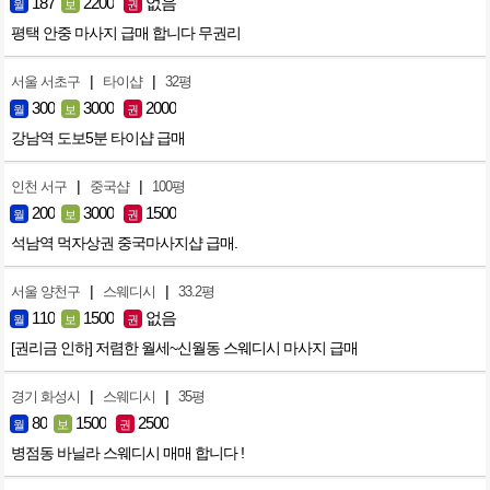
187
2200
없음
월
보
권
평택 안중 마사지 급매 합니다 무권리
|
|
서울 서초구
타이샵
32평
300
3000
2000
월
보
권
강남역 도보5분 타이샵 급매
|
|
인천 서구
중국샵
100평
200
3000
1500
월
보
권
석남역 먹자상권 중국마사지샵 급매.
|
|
서울 양천구
스웨디시
33.2평
110
1500
없음
월
보
권
[권리금 인하] 저렴한 월세~신월동 스웨디시 마사지 급매
|
|
경기 화성시
스웨디시
35평
80
1500
2500
월
보
권
병점동 바닐라 스웨디시 매매 합니다 !