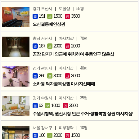
|
|
경기 오산시
토탈샵
55평
191
1500
3500
월
보
권
오산궐동메인상권
|
|
충남 서산시
마사지샵
70평
187
2000
2000
월
보
권
공장 단지가 인근에 위치하여 유동인구 많은샵
|
|
경기 광명시
마사지샵
40평
260
3000
3000
월
보
권
소하동 먹자골목상권 마사지샵매매.
|
|
경기 수원시
마사지샵
35평
93
1000
3500
월
보
권
수원시청역, 권선시장 인근 주거·생활복합 상권 마사지샵
|
|
서울 강서구
피부경락
10평
100
2000
1500
월
보
권