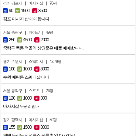
|
|
경기 김포시
마사지샵
70평
90
1500
3500
월
보
권
김포 마사지 샵 매매합니다.
|
|
서울 중랑구
타이샵
49평
250
4500
2000
월
보
권
중랑구 묵동 먹골역 상권좋은 매물 매매합니다.
|
|
경기 수원시
스웨디시
42.79평
100
1000
8000
월
보
권
수원 매탄동 스웨디샵 매매
|
|
서울 동작구
스포츠
26평
120
1000
300
월
보
권
마사지샵 무권리임대
|
|
경기 평택시
마사지샵
50평
155
1500
3000
월
보
권
평택 동삭동 삼성숙소 원룸촌 앞 마사지샵