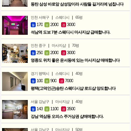
동탄 삼성 바로앞 삼성앞이라 사람들 길거리에 넘칩니다
|
|
인천 서해구
스웨디시
65평
170
2000
3000
월
보
권
석남역 도보 7분 스웨디시 마사지샵 급매합니다.
|
|
인천 중구
마사지샵
70평
250
2000
3000
월
보
권
영종도 위치 좋은 운서동에 있는 마사지샵 매매합니다
|
|
경기 평택시
스웨디시
40평
100
900
7000
월
보
권
평택(고덕인근)송탄 스웨디시샵 로드샵 양도합니다
|
|
서울 강남구
마사지샵
40평
143
1100
3500
월
보
권
강남 역삼동 오피스 주거상권 샵매매합니다.
|
|
서울 강남구
마사지샵
50평