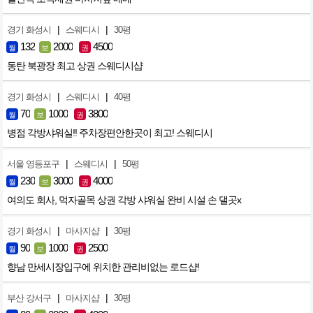
|
|
경기 화성시
스웨디시
30평
132
2000
4500
월
보
권
동탄 북광장 최고 상권 스웨디시샵
|
|
경기 화성시
스웨디시
40평
70
1000
3800
월
보
권
병점 각방샤워실!! 주차장편안한곳이 최고! 스웨디시
|
|
서울 영등포구
스웨디시
50평
230
3000
4000
월
보
권
여의도 회사, 먹자골목 상권 각방 샤워실 완비 시설 손 댈곳x
|
|
경기 화성시
마사지샵
30평
90
1000
2500
월
보
권
향남 만세시장입구에 위치한 관리비없는 로드샵!
|
|
부산 강서구
마사지샵
30평