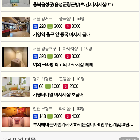
충북음성군(음성군청근방)초.건.마사지샵(ㅁ)
|
|
서울 강서구
중국샵
58평
220
3000
3000
월
보
권
가양역 출구 앞 중국 마사지 급매
|
|
서울 영등포구
마사지샵
90평
320
3000
3000
월
보
권
여의도80평 최고의 마사지샵 매매
|
|
경기 가평군
전통샵
51평
60
1000
2900
월
보
권
가평터미널 마사지샵 초급매
|
|
인천 부평구
타이샵
60평
143
2000
4000
월
보
권
투자매매는이런가게에하시는겁니다!!인수인계및10년노하우 모두승계
프리미엄 매물