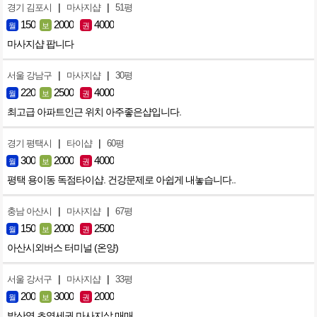
|
|
경기 김포시
마사지샵
51평
150
2000
4000
월
보
권
마사지샵 팝니다
|
|
서울 강남구
마사지샵
30평
220
2500
4000
월
보
권
최고급 아파트인근 위치 아주좋은샵입니다.
|
|
경기 평택시
타이샵
60평
300
2000
4000
월
보
권
평택 용이동 독점타이샵. 건강문제로 아쉽게 내놓습니다..
|
|
충남 아산시
마사지샵
67평
150
2000
2500
월
보
권
아산시외버스 터미널 (온양)
|
|
서울 강서구
마사지샵
33평
200
3000
2000
월
보
권
발산역 초역세권 마사지샆 매매