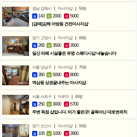
|
|
경남 김해시
마사지샵
50평
143
2000
5000
월
보
권
[급매]김해 어방동 건전마사지샵
|
|
경기 고양시
마사지샵
68평
265
3500
3500
월
보
권
일산 라페 시설좋은 유명 스웨디시샵 내놓습니다
|
|
서울 강남구
마사지샵
70평
350
5000
8000
월
보
권
역삼동 상권끝내주는 마사지샵.
|
|
서울 서초구
아로마
60평
250
3000
5700
월
보
권
주변 독점 샵입니다. 터가 좋은곳! 골목아닌 대로변위치
|
|
경기 오산시
마사지샵
50평
105
1000
2800
월
보
권