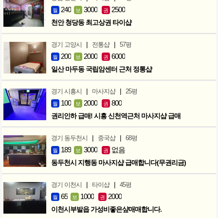
240
3000
2500
월
보
권
천안 청당동 최고상권 타이샵
|
|
경기 고양시
전통샵
57평
200
2000
6000
월
보
권
일산 마두동 국립암센터 근처 정통샵
|
|
경기 시흥시
마사지샵
25평
100
2000
800
월
보
권
권리인하 급매! 시흥 신천역근처 마사지샵 급매
|
|
경기 동두천시
중국샵
68평
189
3000
없음
월
보
권
동두천시 지행동 마사지샵 급매합니다(무권리금)
|
|
경기 이천시
타이샵
45평
65
1000
2000
월
보
권
이천시부발읍 가성비좋은샾매매합니다.