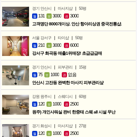
|
|
경기 안산시
마사지샵
50평
131
3000
3000
월
보
권
고객명단 8000개이상. 안산 항아리상권 중국전통샵.
|
|
서울 강서구
타이샵
50평
210
3000
6000
월
보
권
강서구 화곡동 매출1위매장! 초급급급매
|
|
경기 안산시
피부관리
15평
75
1000
없음
월
보
권
안산시 고잔동 완벽한 마사지 피부관리샾
|
|
강원 원주시
스웨디시
60평
120
1000
2500
월
보
권
원주) 개인샤워실 완비 한중태 스웨 all 시설 무난
|
|
경기 화성시
마사지샵
27평
120
1000
2500
월
보
권