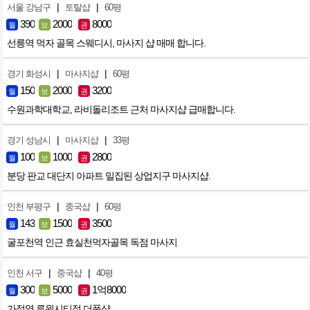
|
|
서울 강남구
토탈샵
60평
390
2000
8000
월
보
권
선릉역 먹자 골목 스웨디시, 마사지 샵 매매 합니다.
|
|
경기 화성시
마사지샵
60평
150
2000
3200
월
보
권
수원과학대학교, 라비돌리조트 근처 마사지샵 급매합니다.
|
|
경기 성남시
마사지샵
33평
100
1000
2800
월
보
권
분당 판교 대단지 아파트 밀집된 상업지구 마사지샵.
|
|
인천 부평구
중국샵
60평
143
1500
3500
월
보
권
굴포천역 인근 효실천먹자골목 독점 마사지
|
|
인천 서구
중국샵
40평
300
5000
1억8000
월
보
권
가정역 루원시티점 더풋샵