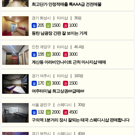
최고단가 안정적매출 특AAA급 건전매물
|
|
경기 화성시
타이샵
36평
205
1500
1000
월
보
권
동탄 남광장 간판 잘 보이는 가게
|
|
인천 계양구
타이샵
46.4평
199
3000
3000
월
보
권
계산동 아라비안나이트 근처 마사지샵 매매
|
|
경기 여주시
타이샵
160평
170
3000
1500
월
보
권
여주터미널 최고상권##급매##
|
|
서울 광진구
스웨디시
30평
132
2000
4500
월
보
권
구의역 1분거리 장사 잘되는 태국 스웨디시샵 판매합니다
|
|
경기 부천시
스웨디시
40평