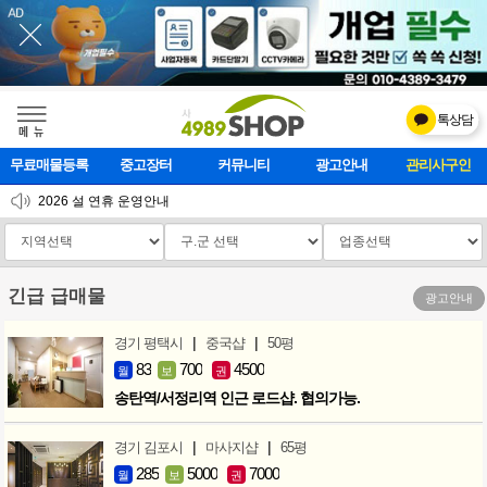
톡상담
메    뉴
무료매물등록
중고장터
커뮤니티
광고안내
마사지클럽
2026 설 연휴 운영안내
[업데이트]모바일 하단 고정메뉴 추가
[업데이트] 개선사항 안내
긴급 급매물
광고안내
|
|
경기 평택시
중국샵
50평
83
700
4500
월
보
권
송탄역/서정리역 인근 로드샵. 협의가능.
|
|
경기 김포시
마사지샵
65평
285
5000
7000
월
보
권