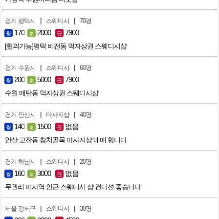
|
|
경기 평택시
스웨디시
70평
170
2000
7900
월
보
권
[협의가능]평택 비전동 먹자상권 스웨디시샵
|
|
경기 수원시
스웨디시
60평
200
5000
7900
월
보
권
수원 메탄동 먹자상권 스웨디시샵
|
|
경기 안산시
마사지샵
40평
140
1500
없음
월
보
권
안산 고잔동 참치골목 마사지샵 매매 합니다
|
|
경기 하남시
스웨디시
20평
160
3000
없음
월
보
권
무권리 미사역 인근 스웨디시 샵 컨디션 좋습니다
|
|
서울 강서구
스웨디시
30평