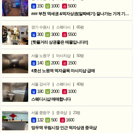
150
1000
5000
월
보
권
### 부천 역세권 &먹자상권(알짜배기) 잘나가는 가게 기회입니다 ###
|
|
경기 수원시
스웨디시
65평
300
3000
5500
월
보
권
[핫플거리 상권좋은 매물입니다!!]
|
|
서울 노원구
마사지샵
50평
140
2000
1500
월
보
권
4호선 노원역 먹자골목 마사지샵 급매
|
|
서울 강서구
스웨디시
40평
180
2000
1000
월
보
권
스웨디시샵 매매합니다
|
|
서울 중랑구
중국샵
23평
132
500
1600
월
보
권
망우역 우림시장 인근 먹자상권 중국샵