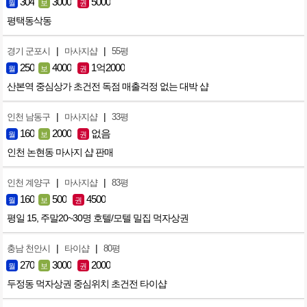
304
3000
5000
월
보
권
평택동삭동
|
|
경기 군포시
마사지샵
55평
250
4000
1억2000
월
보
권
산본역 중심상가 초건전 독점 매출걱정 없는 대박 샵
|
|
인천 남동구
마사지샵
33평
160
2000
없음
월
보
권
인천 논현동 마사지 샵 판매
|
|
인천 계양구
마사지샵
83평
160
500
4500
월
보
권
평일 15, 주말20~30명 호텔/모텔 밀집 먹자상권
|
|
충남 천안시
타이샵
80평
270
3000
2000
월
보
권
두정동 먹자상권 중심위치 초건전 타이샵