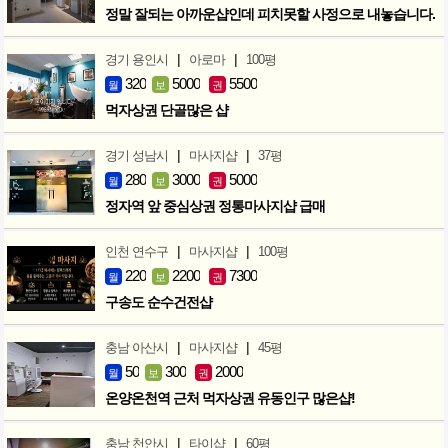
정말 잘되는 아까운샵인데 피치못할 사정으로 내놓습니다.
|
|
경기 용인시
아로마
100평
320
5000
5500
월
보
권
먹자상권 단골많은 샵
|
|
경기 성남시
마사지샵
37평
280
3000
5000
월
보
권
정자역 앞 중심상권 정통마사지샵 급매
|
|
인천 연수구
마사지샵
100평
220
2200
7300
월
보
권
구송도 순수건전샵
|
|
충남 아산시
마사지샵
45평
50
300
2000
월
보
권
온양온천역 근처 먹자상권 유동인구 많은샵!
|
|
충남 천안시
타이샵
60평