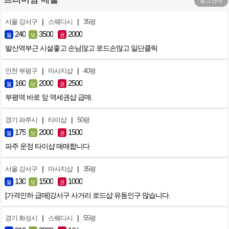
광고안내
|
|
서울 강서구
스웨디시
35평
240
3500
2000
월
보
권
발산역부근 시설좋고 손님많고 로드손많고 일단클릭
|
|
인천 부평구
마사지샵
40평
160
2000
2500
월
보
권
부평역 바로 앞 역세권샵 급매.
|
|
경기 파주시
타이샵
50평
175
2000
1500
월
보
권
파주 운정 타이샵 매매합니다
|
|
서울 강서구
마사지샵
35평
130
1500
1000
월
보
권
[가격인하 급매]강서구 사거리 로드샵 유동인구 많습니다.
|
|
경기 화성시
스웨디시
55평