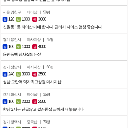
|
|
서울 양천구
타이샵
50평
120
1000
3000
월
보
권
신월동 1등 타이샵 매매 합니다. 관리사 사이즈 엄청 좋습니다.
|
|
경기 용인시
마사지샵
45평
100
1000
4000
월
보
권
용인동백 장사잘되는샆
|
|
경기 성남시
마사지샵
60평
240
3000
2500
월
보
권
성남 모란역 먹자최고상권 마사지샵
|
|
경기 화성시
타이샵
35평
100
2000
2500
월
보
권
향남 2지구 단골많고 깔끔한샵 급하게 내놓습니다
|
|
경기 평택시
중국샵
70평