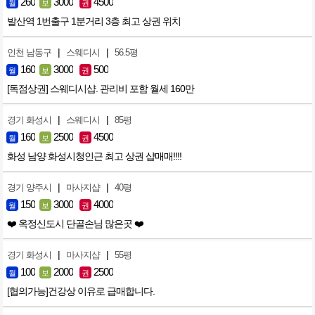
260
3000
4500
월
보
권
발산역 1번출구 1분거리 3층 최고 상권 위치
|
|
인천 남동구
스웨디시
56.5평
160
3000
500
월
보
권
[독점상권] 스웨디시샵. 관리비 포함 월세 160만
|
|
경기 화성시
스웨디시
85평
160
2500
4500
월
보
권
화성 남양 화성시청인근 최고 상권 샵매매!!!!
|
|
경기 양주시
마사지샵
40평
150
3000
4000
월
보
권
❤️ 옥정신도시 단골손님 많은곳 ❤️
|
|
경기 화성시
마사지샵
55평
100
2000
2500
월
보
권
[협의가능]건강상 이유로 급매합니다.