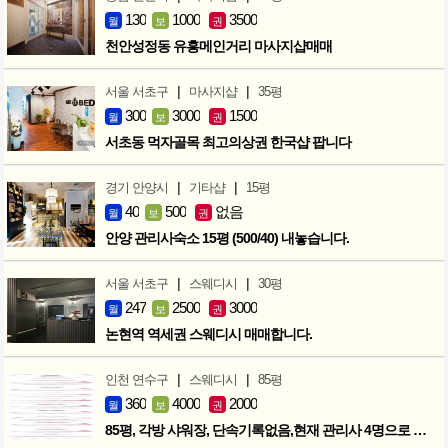
130
1000
3500
월
보
권
천안성정동 유흥메인거리 마사지샵매매
|
|
서울 서초구
마사지샵
35평
300
3000
1500
월
보
권
서초동 먹자골목 최고의상권 한국샵 팝니다
|
|
경기 안양시
기타샵
15평
40
500
없음
월
보
권
안양 관리사숙소 15평 (500/40) 내놓습니다.
|
|
서울 서초구
스웨디시
30평
247
2500
3000
월
보
권
논현역 역세권 스웨디시 매매합니다.
|
|
인천 연수구
스웨디시
85평
360
4000
2000
월
보
권
85평, 각방 샤워장, 단속기록없음,현재 관리사 4명으로 성업중