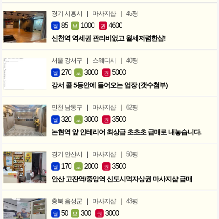
|
|
경기 시흥시
마사지샵
45평
85
1000
4600
월
보
권
신천역 역세권 관리비없고 월세저렴한샵!
|
|
서울 강서구
스웨디시
40평
270
3000
5000
월
보
권
강서 콜 5등안에 들어오는 업장 (갯수첨부)
|
|
인천 남동구
마사지샵
62평
320
3000
3500
월
보
권
논현역 앞 인테리어 최상급 초초초 급매로 내놓습니다.
|
|
경기 안산시
마사지샵
50평
170
2000
3500
월
보
권
안산 고잔역/중앙역 신도시먹자상권 마사지샵 급매
|
|
충북 음성군
마사지샵
43평
50
300
3000
월
보
권