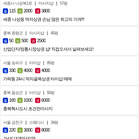
|
|
세종시 나성북1로
마사지샵
57평
115
2000
3800
월
보
권
세종 나성동 먹자상권 손님 많은 최고의 가게!!!
|
|
충북 증평군
마사지샵
45평
50
500
2500
월
보
권
산업단지/정통시장상권 샵! 직접오셔서 살펴보세요!
|
|
서울 송파구
타이샵
85평
330
4000
4000
월
보
권
가락동 24시 먹자골목상권 타이샵 매매
|
|
충북 음성군
타이샵
50평
165
1000
6000
월
보
권
충북혁시도시 초건전마사지
|
|
서울 금천구
스웨디시
34평
220
3000
8000
월
보
권
가산디지털단지역