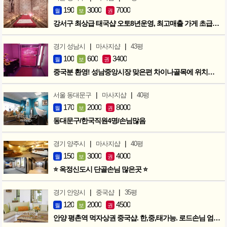
190
3000
7000
월
보
권
강서구 최상급 태국샵 오토8년운영, 최고매출 가게 초급매!!!
|
|
경기 성남시
마사지샵
43평
100
600
3400
월
보
권
중국분 환영! 성남중앙시장 맞은편 차이나골목에 위치한 마사지샵
|
|
서울 동대문구
마사지샵
40평
170
2000
8000
월
보
권
동대문구/한국직원4명/손님많음
|
|
경기 양주시
마사지샵
40평
150
3000
4000
월
보
권
⭐ 옥정신도시 단골손님 많은곳 ⭐
|
|
경기 안양시
중국샵
35평
120
2000
4500
월
보
권
안양 평촌역 먹자상권 중국샵. 한,중,태가능. 로드손님 엄청많아요!