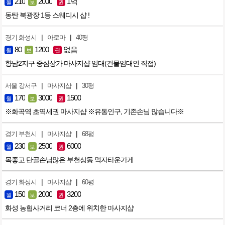
210
2000
1억
월
보
권
동탄 북광장 1등 스웨디시 샵 !
|
|
경기 화성시
아로마
40평
80
1200
없음
월
보
권
향남2지구 중심상가 마사지샵 임대(건물임대인 직접)
|
|
서울 강서구
마사지샵
30평
170
3000
1500
월
보
권
※화곡역 초역세권 마사지샵 ※유동인구, 기존손님 많습니다※
|
|
경기 부천시
마사지샵
68평
230
2500
6000
월
보
권
목좋고 단골손님많은 부천상동 먹자타운가게
|
|
경기 화성시
마사지샵
60평
150
2000
3200
월
보
권
화성 농협사거리 코너 2층에 위치한 마사지샵