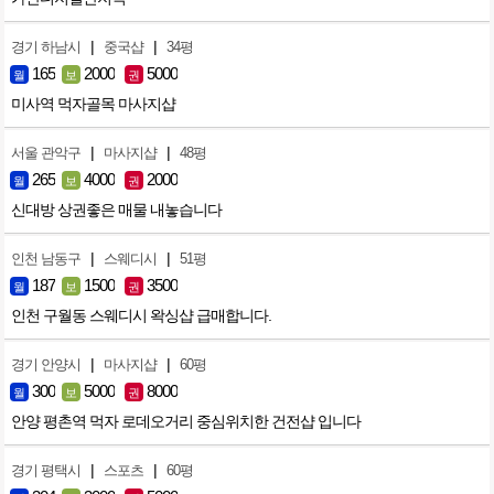
|
|
경기 하남시
중국샵
34평
165
2000
5000
월
보
권
미사역 먹자골목 마사지샵
|
|
서울 관악구
마사지샵
48평
265
4000
2000
월
보
권
신대방 상권좋은 매물 내놓습니다
|
|
인천 남동구
스웨디시
51평
187
1500
3500
월
보
권
인천 구월동 스웨디시 왁싱샵 급매합니다.
|
|
경기 안양시
마사지샵
60평
300
5000
8000
월
보
권
안양 평촌역 먹자 로데오거리 중심위치한 건전샵 입니다
|
|
경기 평택시
스포츠
60평