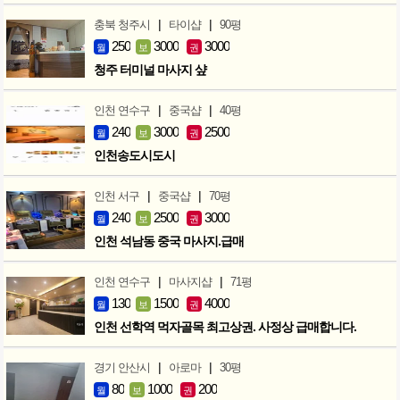
|
|
충북 청주시
타이샵
90평
250
3000
3000
월
보
권
청주 터미널 마사지 샾
|
|
인천 연수구
중국샵
40평
240
3000
2500
월
보
권
인천송도시도시
|
|
인천 서구
중국샵
70평
240
2500
3000
월
보
권
인천 석남동 중국 마사지.급매
|
|
인천 연수구
마사지샵
71평
130
1500
4000
월
보
권
인천 선학역 먹자골목 최고상권. 사정상 급매합니다.
|
|
경기 안산시
아로마
30평
80
1000
200
월
보
권