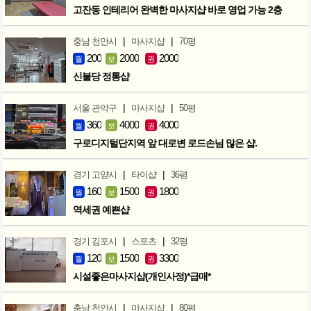
고잔동 인테리어 완벽한 마사지샵 바로 영업 가능 2층
|
|
충남 천안시
마사지샵
70평
200
2000
2000
월
보
권
신불당 정통샵
|
|
서울 관악구
마사지샵
50평
360
4000
4000
월
보
권
구로디지털단지역 앞 대로변 로드손님 많은 샵.
|
|
경기 고양시
타이샵
36평
160
1500
1800
월
보
권
역세권 예쁜샵
|
|
경기 김포시
스포츠
32평
120
1500
3300
월
보
권
시설좋은마사지샵(개인사정)*급매*
|
|
충남 천안시
마사지샵
80평