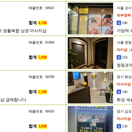
매물번호 : 60643
서울 강
피부경락
합계
4,500
100
거·생활복합 상권 마사지샵
가양역 
매물번호 : 61084
서울 영
타이샵
| 
합계
5,900
210
영등포역 
매물번호 : 60599
경기 화
마사지샵
합계
2,500
140
샵 급매합니다.
화성 새
매물번호 : 60450
경기 김
마사지샵
합계
3,800
150