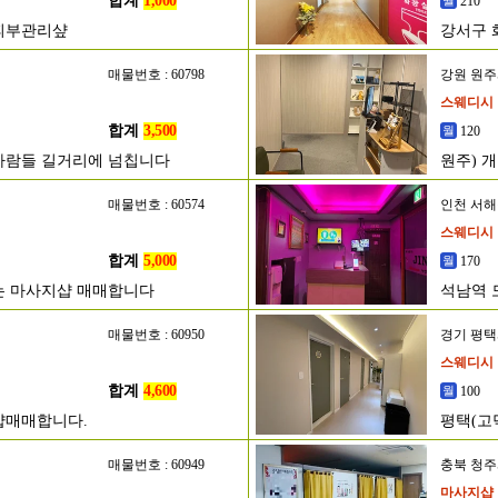
합계
1,000
210
 피부관리샾
강서구 
매물번호 : 60798
강원 원
스웨디시
합계
3,500
120
사람들 길거리에 넘칩니다
원주) 개
매물번호 : 60574
인천 서
스웨디시
합계
5,000
170
는 마사지샵 매매합니다
석남역 
매물번호 : 60950
경기 평
스웨디시
합계
4,600
100
샵매매합니다.
평택(고
매물번호 : 60949
충북 청
마사지샵