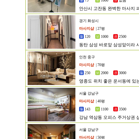
75
1000
없음
안산시 고잔동 완벽한 마사지
경기 화성시
마사지샵
| 27평
120
1000
2500
동탄 삼성 바로앞 삼성앞이라 
인천 중구
마사지샵
| 70평
250
2000
3000
영종도 위치 좋은 운서동에 있
서울 강남구
마사지샵
| 40평
143
1100
3500
강남 역삼동 오피스 주거상권 
서울 강남구
마사지샵
| 50평