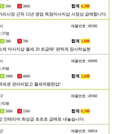
합계
4,300
500
3800
거리시장 근처 12년 영업 독점마사지샵 사정상 급매합니다.
천시
매물번호 : 60380
| 37평
합계
1,000
300
700
소재 마사지샵 월세 20 초급매! 편하게 장사하실분
흥시
매물번호 : 60099
| 45평
합계
5,600
1000
4600
역세권 관리비없고 월세저렴한샵!
동구
매물번호 : 49360
| 62평
합계
6,500
3000
3500
앞 인테리어 최상급 초초초 급매로 내놓습니다.
성군
매물번호 : 60854