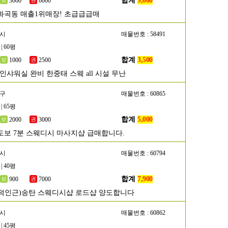
합계
9,000
3000
6000
화곡동 매출1위매장! 초급급급매
주시
매물번호 : 58491
| 60평
합계
3,500
1000
2500
인샤워실 완비 한중태 스웨 all 시설 무난
해구
매물번호 : 60865
| 65평
합계
5,000
2000
3000
도보 7분 스웨디시 마사지샵 급매합니다.
택시
매물번호 : 60794
| 40평
합계
7,900
900
7000
덕인근)송탄 스웨디시샵 로드샵 양도합니다
주시
매물번호 : 60862
| 45평