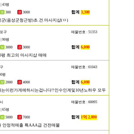
| 43평
합계
3,300
300
3000
군(음성군청근방)초.건.마사지샵(ㅁ)
등포구
매물번호 : 51353
| 90평
합계
6,000
3000
3000
0평 최고의 마사지샵 매매
평구
매물번호 : 61043
60평
합계
6,000
2000
4000
는이런가게에하시는겁니다!!인수인계및10년노하우 모두
포시
매물번호 : 60095
| 65평
합계
1억 2,000
5000
7000
 안정적매출 특AAA급 건전매물