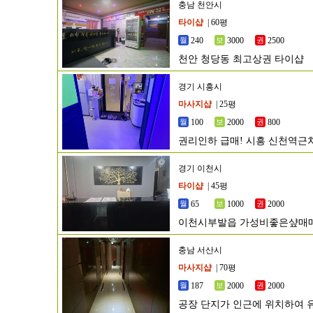
충남 천안시
타이샵
| 60평
240
3000
2500
천안 청당동 최고상권 타이샵
경기 시흥시
마사지샵
| 25평
100
2000
800
권리인하 급매! 시흥 신천역근
경기 이천시
타이샵
| 45평
65
1000
2000
이천시부발읍 가성비좋은샾매
충남 서산시
마사지샵
| 70평
187
2000
2000
공장 단지가 인근에 위치하여 