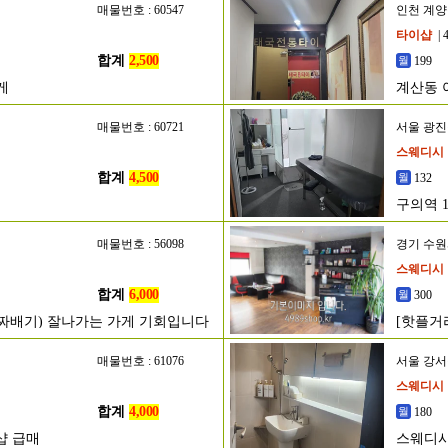
매물번호 : 60547
인천 계
타이샵
| 
합계
2,500
199
게
계산동 
매물번호 : 60721
서울 광
스웨디시
합계
4,500
132
구의역 
매물번호 : 56098
경기 수
스웨디시
합계
6,000
300
알짜배기) 잘나가는 가게 기회입니다
[핫플거
매물번호 : 61076
서울 강
스웨디시
합계
4,000
180
샵 급매
스웨디