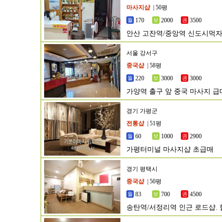
마사지샵
| 50평
170
2000
3500
안산 고잔역/중앙역 신도시먹
서울 강서구
중국샵
| 58평
220
3000
3000
가양역 출구 앞 중국 마사지 급
경기 가평군
전통샵
| 51평
60
1000
2900
가평터미널 마사지샵 초급매
경기 평택시
중국샵
| 50평
83
700
4500
송탄역/서정리역 인근 로드샵. 