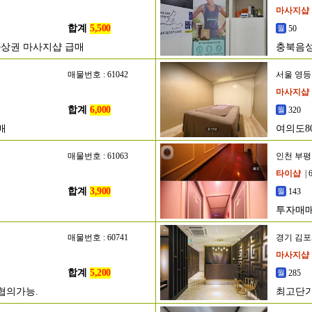
마사지샵
합계
5,500
50
자상권 마사지샵 급매
충북음성
매물번호 : 61042
서울 영
마사지샵
합계
6,000
320
매
여의도8
매물번호 : 61063
인천 부
타이샵
| 
합계
3,900
143
투자매매
승계
매물번호 : 60741
경기 김
마사지샵
합계
5,200
285
협의가능.
최고단가