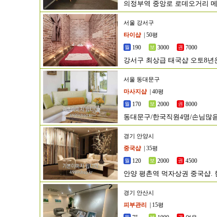
의정부역 중앙로 로데오거리 
서울 강서구
타이샵
| 50평
190
3000
7000
강서구 최상급 태국샵 오토8년운
서울 동대문구
마사지샵
| 40평
170
2000
8000
동대문구/한국직원4명/손님많
경기 안양시
중국샵
| 35평
120
2000
4500
안양 평촌역 먹자상권 중국샵. 
경기 안산시
피부관리
| 15평