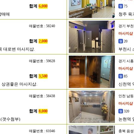
합계
6,000
75
샵매매
청주 육
매물번호 : 58240
경기 부
마사지샵
합계
2,000
20
목 대로변 마사지샵.
부천시 
매물번호 : 59628
경기 시
마사지샵
합계
3,500
85
 상권좋은 마사지샵.
신천역 
매물번호 : 58438
인천 남
마사지샵
합계
8,000
320
 (갯수첨부)
논현역 
매물번호 : 61046
충북 음