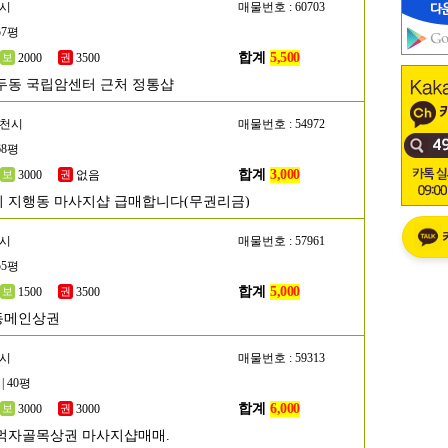
양시
매물번호 : 60703
57평
합계
5,500
2000
3500
두동 국립암센터 근처 정통샵
두천시
매물번호 : 54972
68평
합계
3,000
3000
없음
 지행동 마사지샵 급매합니다(무권리금)
산시
매물번호 : 57961
55평
합계
5,000
1500
3500
동메인상권
명시
매물번호 : 59313
| 40평
합계
6,000
3000
3000
먹자골목상권 마사지샵매매.