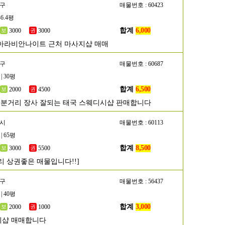
양구
매물번호 : 60423
46.4평
합계
6,000
3000
3000
아라비안나이트 근처 마사지샵 매매
진구
매물번호 : 60687
| 30평
합계
6,500
2000
4500
1분거리 장사 잘되는 태국 스웨디시샵 판매합니다
원시
매물번호 : 60113
| 65평
합계
8,500
3000
5500
리 상권좋은 매물입니다!!]
서구
매물번호 : 56437
| 40평
합계
3,000
2000
1000
시샵 매매합니다