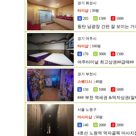
경기 화성시
타이샵
| 36평
205
1500
1000
동탄 남광장 간판 잘 보이는 가
경기 여주시
타이샵
| 160평
170
3000
1500
여주터미널 최고상권##급매##
경기 부천시
스웨디시
| 40평
150
1000
5000
### 부천 역세권 &먹자상권(
###
서울 노원구
마사지샵
| 50평
140
2000
2000
4호선 노원역 먹자골목 마사지