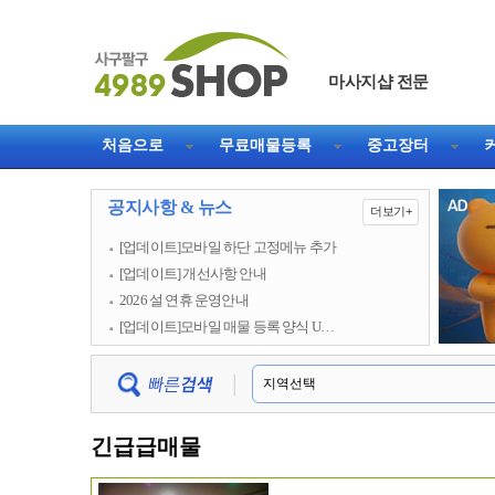
마사지샵 전문
직거래 1등 웹사이트
처음으로
무료매물등록
중고장터
공지사항 & 뉴스
더보기+
[업데이트]모바일 하단 고정메뉴 추가
[업데이트] 개선사항 안내
2026 설 연휴 운영안내
[업데이트]모바일 매물 등록 양식 U…
긴급급매물