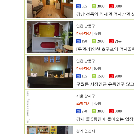
335
3000
3000
강남 선릉역 역세권 먹자상권 
인천 남동구
마사지샵
| 43평
190
2000
없음
[무권리]인천 호구포역 먹자골
인천 남동구
마사지샵
| 60평
135
1500
2000
구월동 시장인근 유동인구 많고
서울 강서구
스웨디시
| 40평
270
3000
5000
강서 콜 5등안에 들어오는 업장
경기 안산시