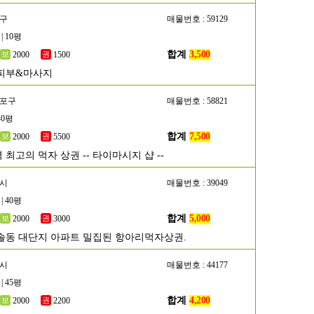
서구
매물번호 : 59129
| 10평
합계
3,500
2000
1500
피부&마사지
등포구
매물번호 : 58821
40평
합계
7,500
2000
5500
최고의 먹자 상권 -- 타이마시지 샵 --
성시
매물번호 : 39049
| 40평
합계
5,000
2000
3000
솔동 대단지 아파트 밀집된 항아리먹자상권.
포시
매물번호 : 44177
| 45평
합계
4,200
2000
2200