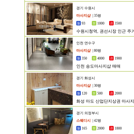
경기 수원시
마사지샵
| 35평
93
1000
3500
수원시청역, 권선시장 인근 주
인천 연수구
마사지샵
| 80평
350
4000
1900
인천 송도마사지샵 매매
경기 화성시
마사지샵
| 30평
120
500
2000
화성 마도 산업단지상권 마사지
경기 의정부시
스웨디시
| 42평
165
2000
1800