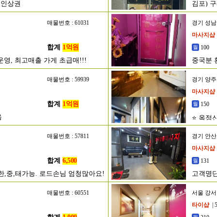
메인상권
김포) 
매물번호 : 61031
경기 성
마사지샵
합계
1억원
100
영, 최고매출 가게 초급매!!!
중국분 
매물번호 : 59939
경기 양
마사지샵
합계
1억원
150
음
⭐ 옥정
매물번호 : 57811
경기 안
마사지샵
합계
6,500
131
한,중,태가능. 로드손님 엄청많아요!
고객명단
매물번호 : 60551
서울 강
타이샵
| 