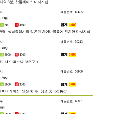
구래역 3분, 핫플레이스 마사지샵
남시
매물번호 : 60605
| 43평
합계
4,000
600
3400
환영! 성남중앙시장 맞은편 차이나골목에 위치한 마사지샵
주시
매물번호 : 59213
| 40평
합계
7,000
3000
4000
신도시 단골손님 많은곳 ⭐
산시
매물번호 : 59969
| 50평
합계
6,000
3000
3000
 8000개이상. 안산 항아리상권 중국전통샵.
서구
매물번호 : 60931
50평