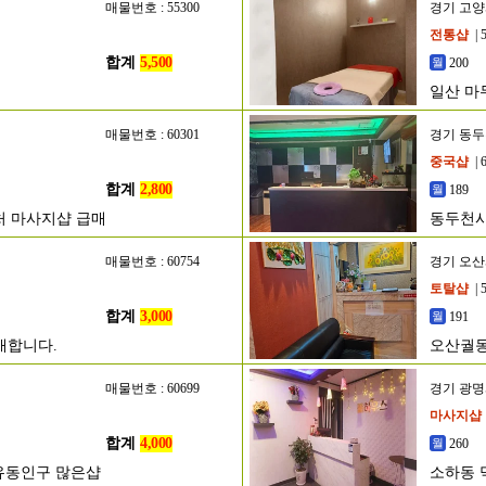
매물번호 : 55300
경기 고
전통샵
| 
합계
5,500
200
일산 마
매물번호 : 60301
경기 동
중국샵
| 
합계
2,800
189
처 마사지샵 급매
동두천시
매물번호 : 60754
경기 오
토탈샵
| 
합계
3,000
191
매합니다.
오산궐
매물번호 : 60699
경기 광
마사지샵
합계
4,000
260
유동인구 많은샵
소하동 