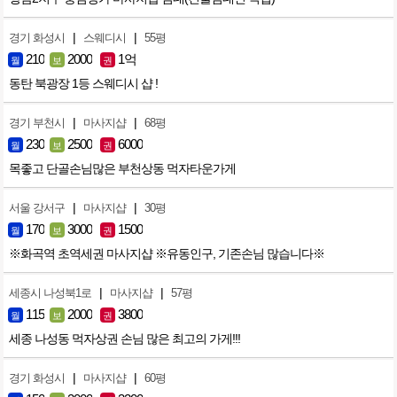
|
|
경기 화성시
스웨디시
55평
210
2000
1억
월
보
권
동탄 북광장 1등 스웨디시 샵 !
|
|
경기 부천시
마사지샵
68평
230
2500
6000
월
보
권
목좋고 단골손님많은 부천상동 먹자타운가게
|
|
서울 강서구
마사지샵
30평
170
3000
1500
월
보
권
※화곡역 초역세권 마사지샵 ※유동인구, 기존손님 많습니다※
|
|
세종시 나성북1로
마사지샵
57평
115
2000
3800
월
보
권
세종 나성동 먹자상권 손님 많은 최고의 가게!!!
|
|
경기 화성시
마사지샵
60평