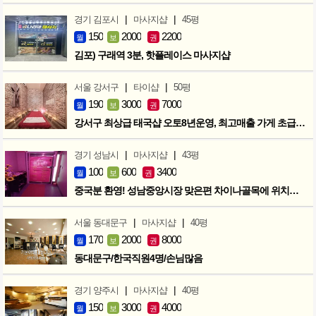
|
|
경기 김포시
마사지샵
45평
150
2000
2200
월
보
권
김포) 구래역 3분, 핫플레이스 마사지샵
|
|
서울 강서구
타이샵
50평
190
3000
7000
월
보
권
강서구 최상급 태국샵 오토8년운영, 최고매출 가게 초급매!!!
|
|
경기 성남시
마사지샵
43평
100
600
3400
월
보
권
중국분 환영! 성남중앙시장 맞은편 차이나골목에 위치한 마사지샵
|
|
서울 동대문구
마사지샵
40평
170
2000
8000
월
보
권
동대문구/한국직원4명/손님많음
|
|
경기 양주시
마사지샵
40평
150
3000
4000
월
보
권