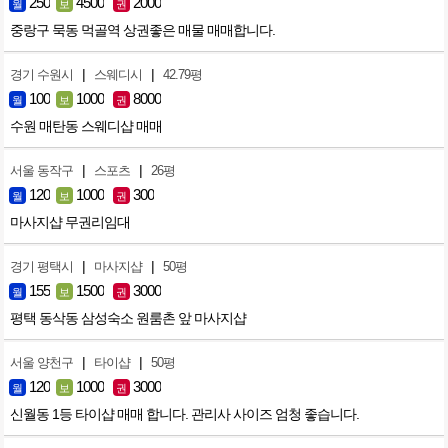
250
4500
2000
월
보
권
중랑구 묵동 먹골역 상권좋은 매물 매매합니다.
|
|
경기 수원시
스웨디시
42.79평
100
1000
8000
월
보
권
수원 매탄동 스웨디샵 매매
|
|
서울 동작구
스포츠
26평
120
1000
300
월
보
권
마사지샵 무권리임대
|
|
경기 평택시
마사지샵
50평
155
1500
3000
월
보
권
평택 동삭동 삼성숙소 원룸촌 앞 마사지샵
|
|
서울 양천구
타이샵
50평
120
1000
3000
월
보
권
신월동 1등 타이샵 매매 합니다. 관리사 사이즈 엄청 좋습니다.