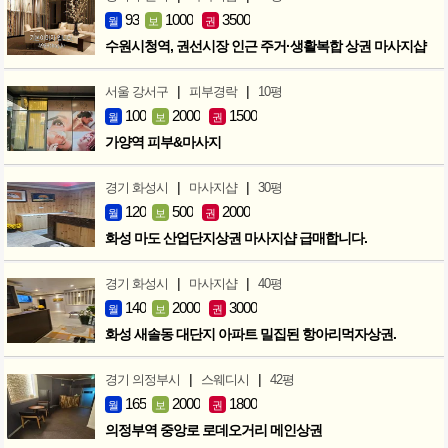
93
1000
3500
월
보
권
수원시청역, 권선시장 인근 주거·생활복합 상권 마사지샵
|
|
서울 강서구
피부경락
10평
100
2000
1500
월
보
권
가양역 피부&마사지
|
|
경기 화성시
마사지샵
30평
120
500
2000
월
보
권
화성 마도 산업단지상권 마사지샵 급매합니다.
|
|
경기 화성시
마사지샵
40평
140
2000
3000
월
보
권
화성 새솔동 대단지 아파트 밀집된 항아리먹자상권.
|
|
경기 의정부시
스웨디시
42평
165
2000
1800
월
보
권
의정부역 중앙로 로데오거리 메인상권