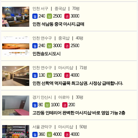
|
|
인천 서구
중국샵
70평
240
2500
3000
월
보
권
인천 석남동 중국 마사지.급매
|
|
인천 연수구
중국샵
40평
240
3000
2500
월
보
권
인천송도시도시
|
|
인천 연수구
마사지샵
71평
130
1500
4000
월
보
권
인천 선학역 먹자골목 최고상권. 사정상 급매합니다.
|
|
경기 안산시
아로마
30평
80
1000
200
월
보
권
고잔동 인테리어 완벽한 마사지샵 바로 영업 가능 2층
|
|
서울 관악구
마사지샵
50평
360
4000
4000
월
보
권