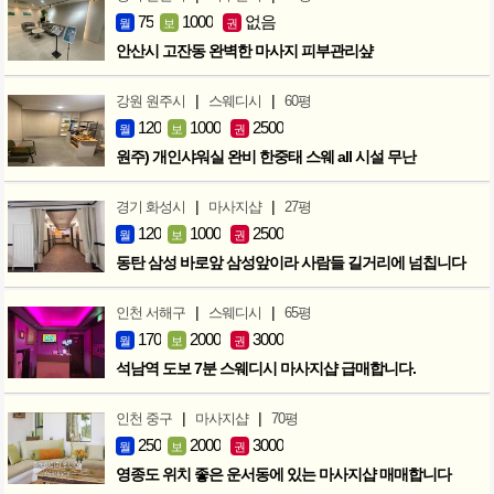
75
1000
없음
월
보
권
안산시 고잔동 완벽한 마사지 피부관리샾
|
|
강원 원주시
스웨디시
60평
120
1000
2500
월
보
권
원주) 개인샤워실 완비 한중태 스웨 all 시설 무난
|
|
경기 화성시
마사지샵
27평
120
1000
2500
월
보
권
동탄 삼성 바로앞 삼성앞이라 사람들 길거리에 넘칩니다
|
|
인천 서해구
스웨디시
65평
170
2000
3000
월
보
권
석남역 도보 7분 스웨디시 마사지샵 급매합니다.
|
|
인천 중구
마사지샵
70평
250
2000
3000
월
보
권
영종도 위치 좋은 운서동에 있는 마사지샵 매매합니다