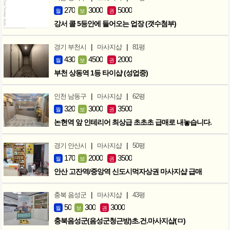
270
3000
5000
월
보
권
강서 콜 5등안에 들어오는 업장 (갯수첨부)
|
|
경기 부천시
마사지샵
81평
430
4500
2000
월
보
권
부천 상동역 1등 타이샵 (성업중)
|
|
인천 남동구
마사지샵
62평
320
3000
3500
월
보
권
논현역 앞 인테리어 최상급 초초초 급매로 내놓습니다.
|
|
경기 안산시
마사지샵
50평
170
2000
3500
월
보
권
안산 고잔역/중앙역 신도시먹자상권 마사지샵 급매
|
|
충북 음성군
마사지샵
43평
50
300
3000
월
보
권
충북음성군(음성군청근방)초.건.마사지샵(ㅁ)