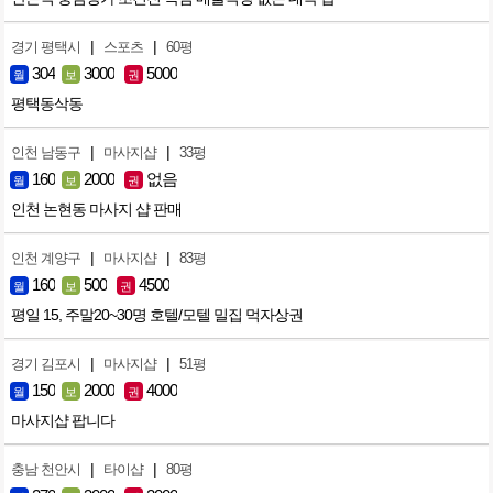
|
|
경기 평택시
스포츠
60평
304
3000
5000
월
보
권
평택동삭동
|
|
인천 남동구
마사지샵
33평
160
2000
없음
월
보
권
인천 논현동 마사지 샵 판매
|
|
인천 계양구
마사지샵
83평
160
500
4500
월
보
권
평일 15, 주말20~30명 호텔/모텔 밀집 먹자상권
|
|
경기 김포시
마사지샵
51평
150
2000
4000
월
보
권
마사지샵 팝니다
|
|
충남 천안시
타이샵
80평