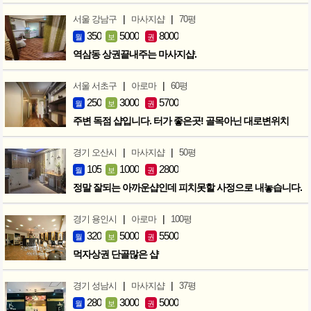
|
|
서울 강남구
마사지샵
70평
350
5000
8000
월
보
권
역삼동 상권끝내주는 마사지샵.
|
|
서울 서초구
아로마
60평
250
3000
5700
월
보
권
주변 독점 샵입니다. 터가 좋은곳! 골목아닌 대로변위치
|
|
경기 오산시
마사지샵
50평
105
1000
2800
월
보
권
정말 잘되는 아까운샵인데 피치못할 사정으로 내놓습니다.
|
|
경기 용인시
아로마
100평
320
5000
5500
월
보
권
먹자상권 단골많은 샵
|
|
경기 성남시
마사지샵
37평
280
3000
5000
월
보
권