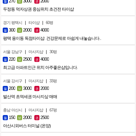
270
3000
2000
월
보
권
두정동 먹자상권 중심위치 초건전 타이샵
|
|
경기 평택시
타이샵
60평
300
2000
4000
월
보
권
평택 용이동 독점타이샵. 건강문제로 아쉽게 내놓습니다..
|
|
서울 강남구
마사지샵
30평
220
2500
4000
월
보
권
최고급 아파트인근 위치 아주좋은샵입니다.
|
|
서울 강서구
마사지샵
33평
200
3000
2000
월
보
권
발산역 초역세권 마사지샆 매매
|
|
충남 아산시
마사지샵
67평
150
2000
2500
월
보
권
아산시외버스 터미널 (온양)