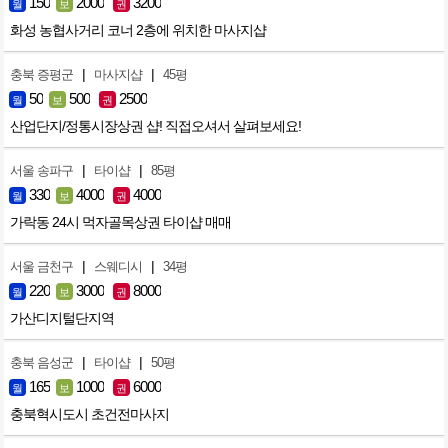
150
2000
3200
월
보
권
화성 농협사거리 코너 2층에 위치한 마사지샵
|
|
충북 증평군
마사지샵
45평
50
500
2500
월
보
권
산업단지/정통시장상권 샵! 직접오셔서 살펴보세요!
|
|
서울 송파구
타이샵
85평
330
4000
4000
월
보
권
가락동 24시 먹자골목상권 타이샵 매매
|
|
서울 금천구
스웨디시
34평
220
3000
8000
월
보
권
가산디지털단지역
|
|
충북 음성군
타이샵
50평
165
1000
6000
월
보
권
충북혁시도시 초건전마사지