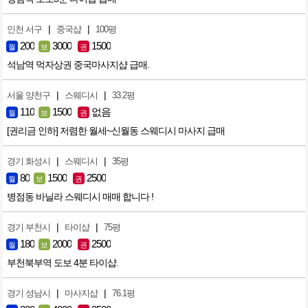
|
|
인천 서구
중국샵
100평
200
3000
1500
월
보
권
석남역 먹자상권 중국마사지샵 급매.
|
|
서울 양천구
스웨디시
33.2평
110
1500
없음
월
보
권
[권리금 인하] 저렴한 월세~신월동 스웨디시 마사지 급매
|
|
경기 화성시
스웨디시
35평
80
1500
2500
월
보
권
병점동 바닐라 스웨디시 매매 합니다 !
|
|
경기 부천시
타이샵
75평
180
2000
2500
월
보
권
부천북부역 도보 4분 타이샵.
|
|
경기 성남시
마사지샵
76.1평