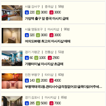
|
|
서울 강서구
중국샵
58평
220
3000
3000
월
보
권
가양역 출구 앞 중국 마사지 급매
|
|
서울 영등포구
마사지샵
90평
320
3000
3000
월
보
권
여의도80평 최고의 마사지샵 매매
|
|
경기 가평군
전통샵
51평
60
1000
2900
월
보
권
가평터미널 마사지샵 초급매
|
|
인천 부평구
타이샵
60평
143
2000
4000
월
보
권
부평역태국1등.관리사수급걱정없어요!글꼭다읽어주세요!인수인계확실합니다
|
|
경기 김포시
마사지샵
65평
285
5000
7000
월
보
권