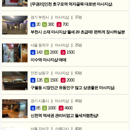
[무권리]인천 호구포역 먹자골목 대로변 마사지샵.
|
|
경기 부천시
마사지샵
37평
20
300
700
월
보
권
부천시 소재 마사지샵 월세 20 초급매! 편하게 장사하실분
|
|
서울 동작구
마사지샵
25평
143
2000
1500
월
보
권
이수역 마사지샵 매매
|
|
인천 남동구
마사지샵
60평
135
1500
2000
월
보
권
구월동 시장인근 유동인구 많고 상권좋은 마사지샵.
|
|
경기 시흥시
마사지샵
45평
85
1000
4600
월
보
권
신천역 역세권 관리비없고 월세저렴한샵!
|
|
서울 강서구
스웨디시
40평