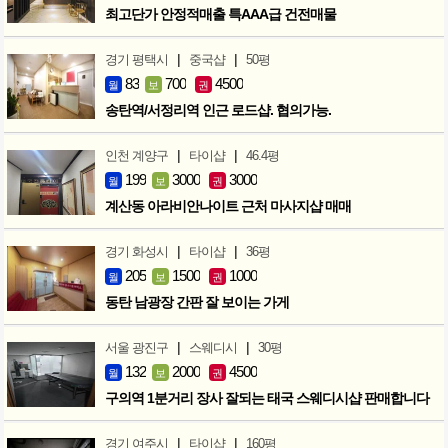
최고단가 안정적매출 특AAA급 건전매물
|
|
경기 평택시
중국샵
50평
83
700
4500
월
보
권
송탄역/서정리역 인근 로드샵. 협의가능.
|
|
인천 계양구
타이샵
46.4평
199
3000
3000
월
보
권
계산동 아라비안나이트 근처 마사지샵 매매
|
|
경기 화성시
타이샵
36평
205
1500
1000
월
보
권
동탄 남광장 간판 잘 보이는 가게
|
|
서울 광진구
스웨디시
30평
132
2000
4500
월
보
권
구의역 1분거리 장사 잘되는 태국 스웨디시샵 판매합니다
|
|
경기 여주시
타이샵
160평