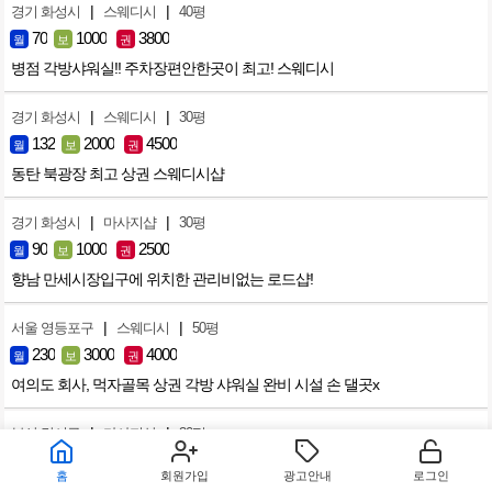
|
|
경기 화성시
스웨디시
40평
70
1000
3800
월
보
권
병점 각방샤워실!! 주차장편안한곳이 최고! 스웨디시
|
|
경기 화성시
스웨디시
30평
132
2000
4500
월
보
권
동탄 북광장 최고 상권 스웨디시샵
|
|
경기 화성시
마사지샵
30평
90
1000
2500
월
보
권
향남 만세시장입구에 위치한 관리비없는 로드샵!
|
|
서울 영등포구
스웨디시
50평
230
3000
4000
월
보
권
여의도 회사, 먹자골목 상권 각방 샤워실 완비 시설 손 댈곳x
|
|
부산 강서구
마사지샵
30평
80
2000
4000
월
보
권
홈
회원가입
광고안내
로그인
부산 명지국제신도시 상권 마사지샵 급매.