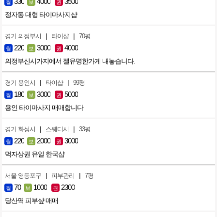
330
4000
3500
월
보
권
정자동 대형 타이마사지샵
|
|
경기 의정부시
타이샵
70평
220
3000
4000
월
보
권
의정부신시가지에서 젤유명한가게 내놓습니다.
|
|
경기 용인시
타이샵
99평
180
3000
5000
월
보
권
용인 타이마사지 매매합니다
|
|
경기 화성시
스웨디시
33평
220
2000
3000
월
보
권
먹자상권 유일 한국샵
|
|
서울 영등포구
피부관리
7평
70
1000
2300
월
보
권
당산역 피부샾 매매