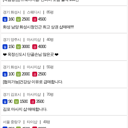
|
|
경기 화성시
스웨디시
85평
160
2500
4500
월
보
권
화성 남양 화성시청인근 최고 상권 샵매매!!!!
|
|
경기 양주시
마사지샵
40평
150
3000
4000
월
보
권
❤️ 옥정신도시 단골손님 많은곳 ❤️
|
|
경기 화성시
마사지샵
55평
100
2000
2500
월
보
권
[협의가능]건강상 이유로 급매합니다.
|
|
경기 김포시
마사지샵
70평
90
1500
3500
월
보
권
김포 마사지 샵 매매합니다.
|
|
서울 중랑구
타이샵
49평