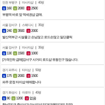
|
|
인천 부평구
마사지샵
40평
160
2000
2500
월
보
권
부평역 바로 앞 역세권샵 급매.
|
|
서울 강서구
스웨디시
35평
240
3500
2000
월
보
권
발산역부근 시설좋고 손님많고 로드손많고 일단클릭
|
|
서울 강서구
마사지샵
35평
130
1500
1000
월
보
권
[가격인하 급매]강서구 사거리 로드샵 유동인구 많습니다.
|
|
경기 파주시
타이샵
50평
175
2000
1500
월
보
권
파주 운정 타이샵 매매합니다
|
|
경기 화성시
아로마
40평
80
1200
없음
월
보
권
향남2지구 중심상가 마사지샵 임대(건물임대인 직접)