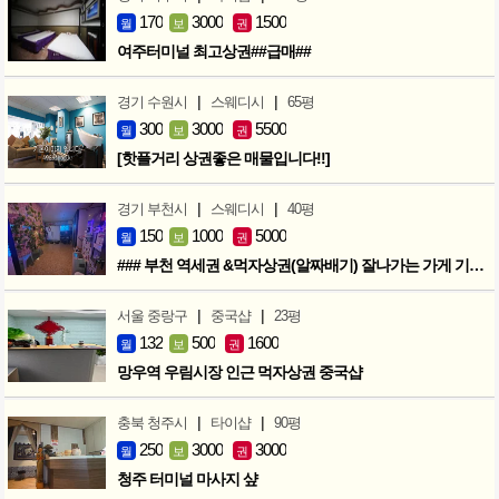
170
3000
1500
월
보
권
여주터미널 최고상권##급매##
|
|
경기 수원시
스웨디시
65평
300
3000
5500
월
보
권
[핫플거리 상권좋은 매물입니다!!]
|
|
경기 부천시
스웨디시
40평
150
1000
5000
월
보
권
### 부천 역세권 &먹자상권(알짜배기) 잘나가는 가게 기회입니다 ###
|
|
서울 중랑구
중국샵
23평
132
500
1600
월
보
권
망우역 우림시장 인근 먹자상권 중국샵
|
|
충북 청주시
타이샵
90평
250
3000
3000
월
보
권
청주 터미널 마사지 샾