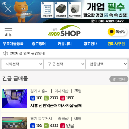
톡상담
메    뉴
무료매물등록
중고장터
커뮤니티
광고안내
마사지클럽
2026 설 연휴 운영안내
[업데이트]모바일 하단 고정메뉴 추가
[업데이트] 개선사항 안내
긴급 급매물
광고안내
|
|
경기 시흥시
마사지샵
25평
100
2000
1800
월
보
권
시흥 신천역근처 마사지샵 급매
|
|
경기 동두천시
중국샵
68평
189
3000
없음
월
보
권