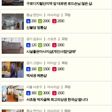
구로디지털단지역 앞 대로변 로드손님 많은 샵.
|
|
충남 천안시
마사지샵
70평
200
2000
2000
월
보
권
신불당 정통샵
|
|
경기 김포시
스포츠
32평
120
1500
3300
월
보
권
시설좋은마사지샵(개인사정)*급매*
|
|
경기 고양시
타이샵
36평
160
1500
1800
월
보
권
역세권 예쁜샵
|
|
서울 서초구
마사지샵
35평
300
3000
1500
월
보
권
서초동 먹자골목 최고의상권 한국샵 팝니다
|
|
충남 천안시
마사지샵
80평