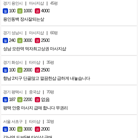
|
|
경기 용인시
마사지샵
45평
100
1000
4000
월
보
권
용인동백 장사잘되는샆
|
|
경기 성남시
마사지샵
60평
240
3000
2500
월
보
권
성남 모란역 먹자최고상권 마사지샵
|
|
경기 화성시
타이샵
35평
100
2000
2500
월
보
권
향남 2지구 단골많고 깔끔한샵 급하게 내놓습니다
|
|
경기 평택시
중국샵
70평
187
2200
없음
월
보
권
평택 안중 마사지 급매 합니다 무권리
|
|
서울 서초구
타이샵
32평
300
3000
2000
월
보
권
강남역 도보5분 타이샵 급매