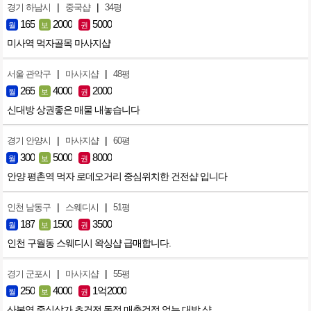
|
|
경기 하남시
중국샵
34평
165
2000
5000
월
보
권
미사역 먹자골목 마사지샵
|
|
서울 관악구
마사지샵
48평
265
4000
2000
월
보
권
신대방 상권좋은 매물 내놓습니다
|
|
경기 안양시
마사지샵
60평
300
5000
8000
월
보
권
안양 평촌역 먹자 로데오거리 중심위치한 건전샵 입니다
|
|
인천 남동구
스웨디시
51평
187
1500
3500
월
보
권
인천 구월동 스웨디시 왁싱샵 급매합니다.
|
|
경기 군포시
마사지샵
55평
250
4000
1억2000
월
보
권
산본역 중심상가 초건전 독점 매출걱정 없는 대박 샵