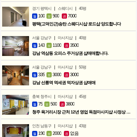
|
|
경기 평택시
스웨디시
40평
100
900
7000
월
보
권
평택(고덕인근)송탄 스웨디시샵 로드샵 양도합니다
|
|
서울 강남구
마사지샵
40평
143
1100
3500
월
보
권
강남 역삼동 오피스 주거상권 샵매매합니다.
|
|
서울 강남구
마사지샵
50평
335
3000
3000
월
보
권
강남 선릉역 역세권 먹자상권 샵매매
|
|
충북 청주시
마사지샵
45평
75
500
3800
월
보
권
청주 육거리시장 근처 12년 영업 독점마사지샵 사정상 급매합니다.
|
|
인천 남동구
마사지샵
43평
190
2000
없음
월
보
권