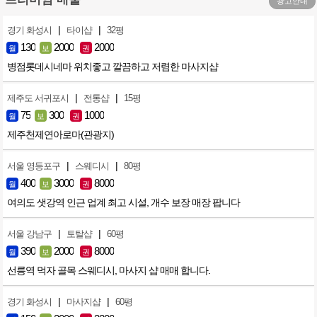
광고안내
|
|
경기 화성시
타이샵
32평
130
2000
2000
월
보
권
병점롯데시네마 위치좋고 깔끔하고 저렴한 마사지샵
|
|
제주도 서귀포시
전통샵
15평
75
300
1000
월
보
권
제주천제연아로마(관광지)
|
|
서울 영등포구
스웨디시
80평
400
3000
8000
월
보
권
여의도 샛강역 인근 업계 최고 시설, 개수 보장 매장 팝니다
|
|
서울 강남구
토탈샵
60평
390
2000
8000
월
보
권
선릉역 먹자 골목 스웨디시, 마사지 샵 매매 합니다.
|
|
경기 화성시
마사지샵
60평