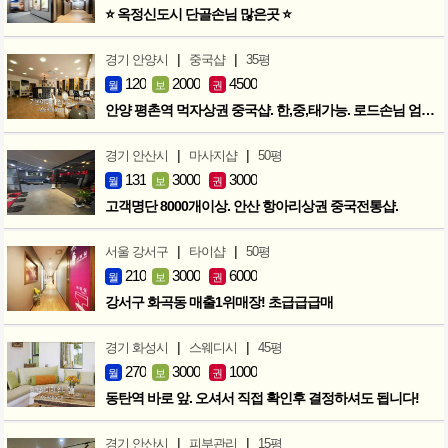
⭐ 옥정신도시 단골손님 많은곳 ⭐
|
|
경기 안양시
중국샵
35평
120
2000
4500
월
보
권
안양 평촌역 먹자상권 중국샵. 한,중,태가능. 로드손님 엄청많아요!
|
|
경기 안산시
마사지샵
50평
131
3000
3000
월
보
권
고객명단 8000개이상. 안산 항아리상권 중국전통샵.
|
|
서울 강서구
타이샵
50평
210
3000
6000
월
보
권
강서구 화곡동 매출1위매장! 초급급급매
|
|
경기 화성시
스웨디시
45평
270
3000
1000
월
보
권
동탄역 바로 앞. 오셔서 직접 확인후 결정하셔도 됩니다!
|
|
경기 안산시
피부관리
15평