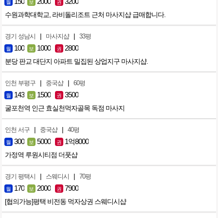
150
2000
3200
월
보
권
수원과학대학교, 라비돌리조트 근처 마사지샵 급매합니다.
|
|
경기 성남시
마사지샵
33평
100
1000
2800
월
보
권
분당 판교 대단지 아파트 밀집된 상업지구 마사지샵.
|
|
인천 부평구
중국샵
60평
143
1500
3500
월
보
권
굴포천역 인근 효실천먹자골목 독점 마사지
|
|
인천 서구
중국샵
40평
300
5000
1억8000
월
보
권
가정역 루원시티점 더풋샵
|
|
경기 평택시
스웨디시
70평
170
2000
7900
월
보
권
[협의가능]평택 비전동 먹자상권 스웨디시샵