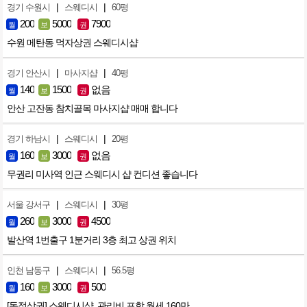
|
|
경기 수원시
스웨디시
60평
200
5000
7900
월
보
권
수원 메탄동 먹자상권 스웨디시샵
|
|
경기 안산시
마사지샵
40평
140
1500
없음
월
보
권
안산 고잔동 참치골목 마사지샵 매매 합니다
|
|
경기 하남시
스웨디시
20평
160
3000
없음
월
보
권
무권리 미사역 인근 스웨디시 샵 컨디션 좋습니다
|
|
서울 강서구
스웨디시
30평
260
3000
4500
월
보
권
발산역 1번출구 1분거리 3층 최고 상권 위치
|
|
인천 남동구
스웨디시
56.5평
160
3000
500
월
보
권
[독점상권] 스웨디시샵. 관리비 포함 월세 160만