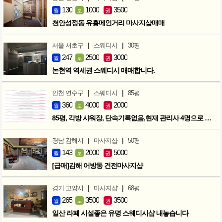
130
1000
3500
월
보
권
천안성정동 유흥메인거리 마사지샵매매
|
|
서울 서초구
스웨디시
30평
247
2500
3000
월
보
권
논현역 역세권 스웨디시 매매합니다.
|
|
인천 연수구
스웨디시
85평
360
4000
2000
월
보
권
85평, 각방 샤워장, 단속기록없음,현재 관리사 4명으로 성업중
|
|
경남 김해시
마사지샵
50평
143
2000
5000
월
보
권
[급매]김해 어방동 건전마사지샵
|
|
경기 고양시
마사지샵
68평
265
3500
3500
월
보
권
일산 라페 시설좋은 유명 스웨디시샵 내놓습니다