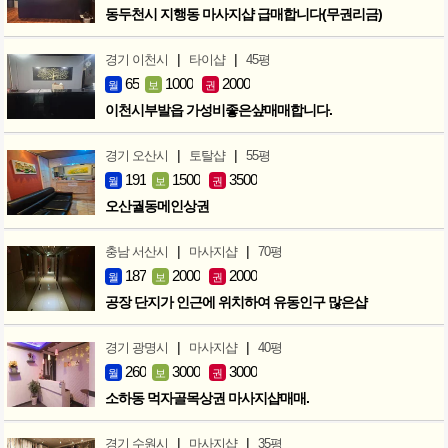
동두천시 지행동 마사지샵 급매합니다(무권리금)
|
|
경기 이천시
타이샵
45평
65
1000
2000
월
보
권
이천시부발읍 가성비좋은샾매매합니다.
|
|
경기 오산시
토탈샵
55평
191
1500
3500
월
보
권
오산궐동메인상권
|
|
충남 서산시
마사지샵
70평
187
2000
2000
월
보
권
공장 단지가 인근에 위치하여 유동인구 많은샵
|
|
경기 광명시
마사지샵
40평
260
3000
3000
월
보
권
소하동 먹자골목상권 마사지샵매매.
|
|
경기 수원시
마사지샵
35평