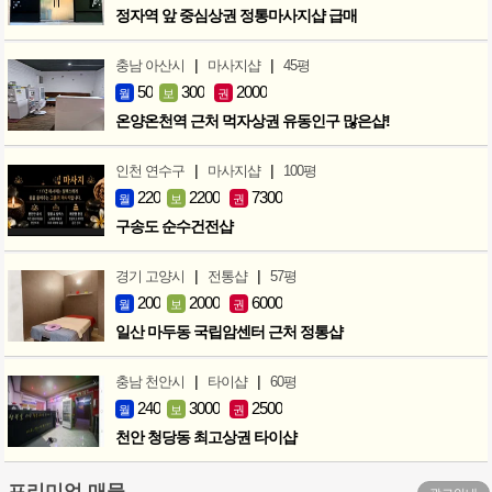
정자역 앞 중심상권 정통마사지샵 급매
|
|
충남 아산시
마사지샵
45평
50
300
2000
월
보
권
온양온천역 근처 먹자상권 유동인구 많은샵!
|
|
인천 연수구
마사지샵
100평
220
2200
7300
월
보
권
구송도 순수건전샵
|
|
경기 고양시
전통샵
57평
200
2000
6000
월
보
권
일산 마두동 국립암센터 근처 정통샵
|
|
충남 천안시
타이샵
60평
240
3000
2500
월
보
권
천안 청당동 최고상권 타이샵
프리미엄 매물