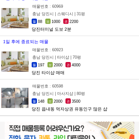
매물번호 : 60969
충남 당진시 |
스웨디시 |
31평
88
1000
2200
월
보
권
당진터미널 도보 2분
1일 후에 종료되는 매물
매물번호 : 60923
충남 당진시 |
타이샵 |
70평
197
2000
4000
월
보
권
당진 타이샵 매매
매물번호 : 60598
충남 당진시 |
마사지샵 |
80평
148
2000
3500
월
보
권
당진 읍내동 먹자상권 유동인구 많은 샵