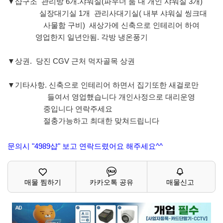
▼샵구조 관리방 6개.샤워실(파우더 룸 내 개인 샤워실 3개)
실장대기실 1개 관리사대기실( 내부 샤워실 씽크대
사물함 구비) 새상가에 신축으로 인테리어 하여
영업한지 일년안됨. 각방 냉온풍기
▼상권. 당진 CGV 근처 먹자골목 상권
▼기타사항. 신축으로 인테리어 하면서 집기또한 새걸로만
들여서 영업했습니다 개인사정으로 대리운영
중입니다 연락주세요
절충가능하고 최대한 맞쳐드립니다
문의시 "4989샵" 보고 연락드렸어요 해주세요^^
매물 찜하기
카카오톡 공유
매물신고