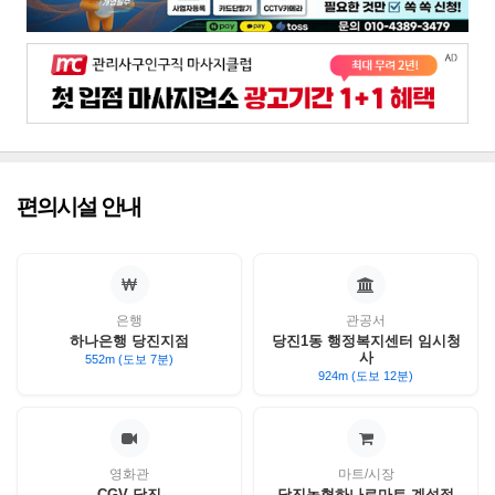
편의시설 안내
은행
관공서
하나은행 당진지점
당진1동 행정복지센터 임시청
사
552m (도보 7분)
924m (도보 12분)
영화관
마트/시장
CGV 당진
당진농협하나로마트 계성점