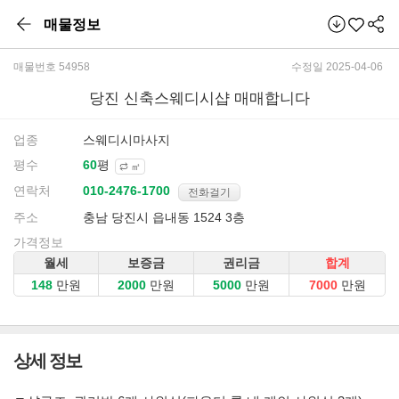
매물정보
매물번호 54958
수정일 2025-04-06
당진 신축스웨디시샵 매매합니다
업종
스웨디시마사지
평수
평
㎡
연락처
전화걸기
주소
충남 당진시 읍내동 1524 3층
가격정보
월세
보증금
권리금
합계
만원
만원
만원
만원
상세 정보