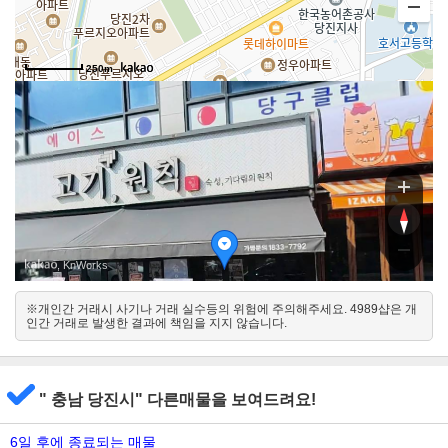
250m
북문
북문로
, KnWorks
※개인간 거래시 사기나 거래 실수등의 위험에 주의해주세요. 4989샵은 개
남동
인간 거래로 발생한 결과에 책임을 지지 않습니다.
북서
" 충남 당진시" 다른매물을 보여드려요!
6일 후에 종료되는 매물