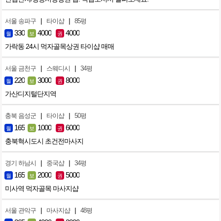
|
|
서울 송파구
타이샵
85평
330
4000
4000
월
보
권
가락동 24시 먹자골목상권 타이샵 매매
|
|
서울 금천구
스웨디시
34평
220
3000
8000
월
보
권
가산디지털단지역
|
|
충북 음성군
타이샵
50평
165
1000
6000
월
보
권
충북혁시도시 초건전마사지
|
|
경기 하남시
중국샵
34평
165
2000
5000
월
보
권
미사역 먹자골목 마사지샵
|
|
서울 관악구
마사지샵
48평