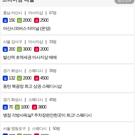
광고안내
|
|
충남 아산시
마사지샵
67평
150
2000
2500
월
보
권
아산시외버스 터미널 (온양)
|
|
서울 강서구
마사지샵
33평
200
3000
2000
월
보
권
발산역 초역세권 마사지샆 매매
|
|
경기 화성시
스웨디시
30평
132
2000
4500
월
보
권
동탄 북광장 최고 상권 스웨디시샵
|
|
경기 화성시
스웨디시
40평
70
1000
3800
월
보
권
병점 각방샤워실!! 주차장편안한곳이 최고! 스웨디시
|
|
서울 영등포구
스웨디시
50평