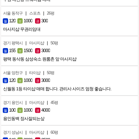
|
|
서울 동작구
스포츠
26평
120
1000
300
월
보
권
마사지샵 무권리임대
|
|
경기 평택시
마사지샵
50평
155
1500
3000
월
보
권
평택 동삭동 삼성숙소 원룸촌 앞 마사지샵
|
|
서울 양천구
타이샵
50평
120
1000
3000
월
보
권
신월동 1등 타이샵 매매 합니다. 관리사 사이즈 엄청 좋습니다.
|
|
경기 용인시
마사지샵
45평
100
1000
4000
월
보
권
용인동백 장사잘되는샆
|
|
경기 성남시
마사지샵
60평