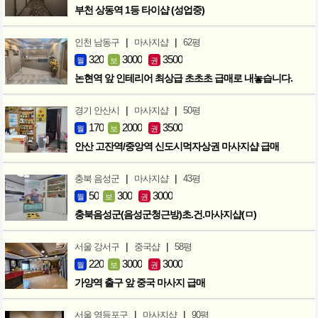
부천 상동역 1등 타이샵 (성업중)
|
|
인천 남동구
마사지샵
62평
320
3000
3500
월
보
권
논현역 앞 인테리어 최상급 초초초 급매로 내놓습니다.
|
|
경기 안산시
마사지샵
50평
170
2000
3500
월
보
권
안산 고잔역/중앙역 신도시먹자상권 마사지샵 급매
|
|
충북 음성군
마사지샵
43평
50
300
3000
월
보
권
충북음성군(음성군청근방)초.건.마사지샵(ㅁ)
|
|
서울 강서구
중국샵
58평
220
3000
3000
월
보
권
가양역 출구 앞 중국 마사지 급매
|
|
서울 영등포구
마사지샵
90평