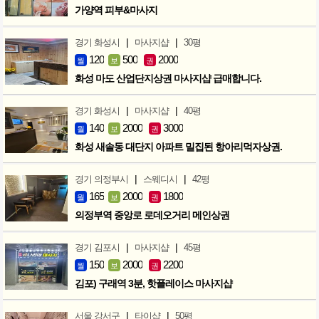
가양역 피부&마사지
|
|
경기 화성시
마사지샵
30평
120
500
2000
월
보
권
화성 마도 산업단지상권 마사지샵 급매합니다.
|
|
경기 화성시
마사지샵
40평
140
2000
3000
월
보
권
화성 새솔동 대단지 아파트 밀집된 항아리먹자상권.
|
|
경기 의정부시
스웨디시
42평
165
2000
1800
월
보
권
의정부역 중앙로 로데오거리 메인상권
|
|
경기 김포시
마사지샵
45평
150
2000
2200
월
보
권
김포) 구래역 3분, 핫플레이스 마사지샵
|
|
서울 강서구
타이샵
50평