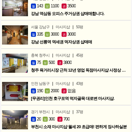
143
1100
3500
월
보
권
강남 역삼동 오피스 주거상권 샵매매합니다.
|
|
서울 강남구
마사지샵
50평
335
3000
3000
월
보
권
강남 선릉역 역세권 먹자상권 샵매매
|
|
충북 청주시
마사지샵
45평
75
500
3800
월
보
권
청주 육거리시장 근처 12년 영업 독점마사지샵 사정상 급매합니다.
|
|
인천 남동구
마사지샵
43평
190
2000
없음
월
보
권
[무권리]인천 호구포역 먹자골목 대로변 마사지샵.
|
|
경기 부천시
마사지샵
37평
20
300
700
월
보
권
부천시 소재 마사지샵 월세 20 초급매! 편하게 장사하실분