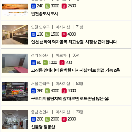
240
3000
2500
월
보
권
인천송도시도시
|
|
인천 연수구
마사지샵
71평
130
1500
4000
월
보
권
인천 선학역 먹자골목 최고상권. 사정상 급매합니다.
|
|
경기 안산시
아로마
30평
80
1000
200
월
보
권
고잔동 인테리어 완벽한 마사지샵 바로 영업 가능 2층
|
|
서울 관악구
마사지샵
50평
360
4000
4000
월
보
권
구로디지털단지역 앞 대로변 로드손님 많은 샵.
|
|
충남 천안시
마사지샵
70평
200
2000
2000
월
보
권
신불당 정통샵