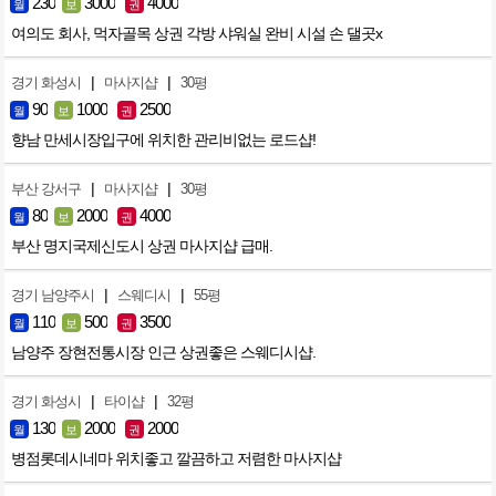
230
3000
4000
월
보
권
여의도 회사, 먹자골목 상권 각방 샤워실 완비 시설 손 댈곳x
|
|
경기 화성시
마사지샵
30평
90
1000
2500
월
보
권
향남 만세시장입구에 위치한 관리비없는 로드샵!
|
|
부산 강서구
마사지샵
30평
80
2000
4000
월
보
권
부산 명지국제신도시 상권 마사지샵 급매.
|
|
경기 남양주시
스웨디시
55평
110
500
3500
월
보
권
남양주 장현전통시장 인근 상권좋은 스웨디시샵.
|
|
경기 화성시
타이샵
32평
130
2000
2000
월
보
권
병점롯데시네마 위치좋고 깔끔하고 저렴한 마사지샵