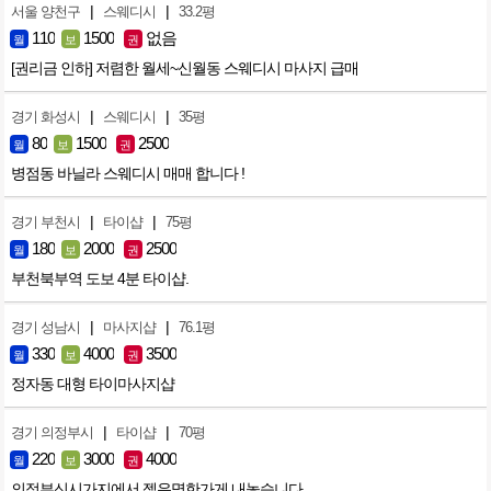
|
|
서울 양천구
스웨디시
33.2평
110
1500
없음
월
보
권
[권리금 인하] 저렴한 월세~신월동 스웨디시 마사지 급매
|
|
경기 화성시
스웨디시
35평
80
1500
2500
월
보
권
병점동 바닐라 스웨디시 매매 합니다 !
|
|
경기 부천시
타이샵
75평
180
2000
2500
월
보
권
부천북부역 도보 4분 타이샵.
|
|
경기 성남시
마사지샵
76.1평
330
4000
3500
월
보
권
정자동 대형 타이마사지샵
|
|
경기 의정부시
타이샵
70평
220
3000
4000
월
보
권
의정부신시가지에서 젤유명한가게 내놓습니다.