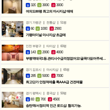
320
3000
3000
월
보
권
여의도80평 최고의 마사지샵 매매
|
|
경기 가평군
전통샵
51평
60
1000
2900
월
보
권
가평터미널 마사지샵 초급매
|
|
인천 부평구
타이샵
60평
143
2000
4000
월
보
권
부평역태국1등.관리사수급걱정없어요!글꼭다읽어주세요!인수인계확실합니다
|
|
경기 김포시
마사지샵
65평
285
5000
7000
월
보
권
최고단가 안정적매출 특AAA급 건전매물
|
|
경기 평택시
중국샵
50평
83
700
4500
월
보
권
송탄역/서정리역 인근 로드샵. 협의가능.