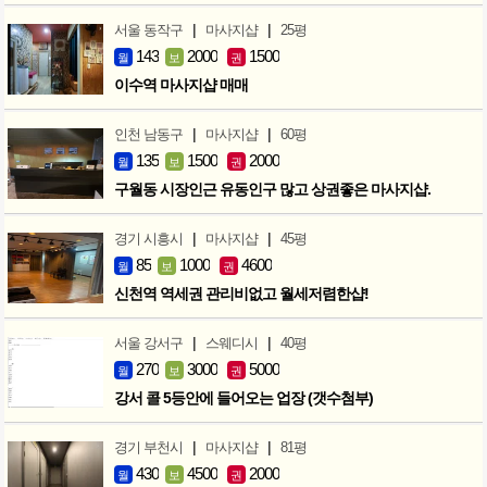
|
|
서울 동작구
마사지샵
25평
143
2000
1500
월
보
권
이수역 마사지샵 매매
|
|
인천 남동구
마사지샵
60평
135
1500
2000
월
보
권
구월동 시장인근 유동인구 많고 상권좋은 마사지샵.
|
|
경기 시흥시
마사지샵
45평
85
1000
4600
월
보
권
신천역 역세권 관리비없고 월세저렴한샵!
|
|
서울 강서구
스웨디시
40평
270
3000
5000
월
보
권
강서 콜 5등안에 들어오는 업장 (갯수첨부)
|
|
경기 부천시
마사지샵
81평
430
4500
2000
월
보
권