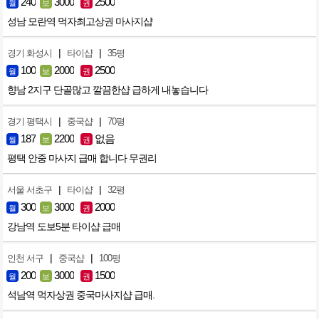
240
3000
2500
월
보
권
성남 모란역 먹자최고상권 마사지샵
|
|
경기 화성시
타이샵
35평
100
2000
2500
월
보
권
향남 2지구 단골많고 깔끔한샵 급하게 내놓습니다
|
|
경기 평택시
중국샵
70평
187
2200
없음
월
보
권
평택 안중 마사지 급매 합니다 무권리
|
|
서울 서초구
타이샵
32평
300
3000
2000
월
보
권
강남역 도보5분 타이샵 급매
|
|
인천 서구
중국샵
100평
200
3000
1500
월
보
권
석남역 먹자상권 중국마사지샵 급매.