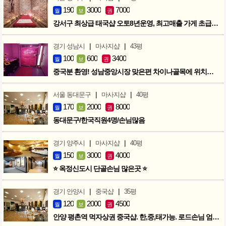
190
3000
7000
월
보
권
강서구 최상급 태국샵 오토8년운영, 최고매출 가게 초급매!!!
|
|
경기 성남시
마사지샵
43평
100
600
3400
월
보
권
중국분 환영! 성남중앙시장 맞은편 차이나골목에 위치한 마사지샵
|
|
서울 동대문구
마사지샵
40평
170
2000
8000
월
보
권
동대문구/한국직원4명/손님많음
|
|
경기 양주시
마사지샵
40평
150
3000
4000
월
보
권
⭐ 옥정신도시 단골손님 많은곳 ⭐
|
|
경기 안양시
중국샵
35평
120
2000
4500
월
보
권
안양 평촌역 먹자상권 중국샵. 한,중,태가능. 로드손님 엄청많아요!