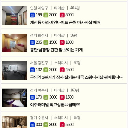
|
|
인천 계양구
타이샵
46.4평
199
3000
3000
월
보
권
계산동 아라비안나이트 근처 마사지샵 매매
|
|
경기 화성시
타이샵
36평
205
1500
1000
월
보
권
동탄 남광장 간판 잘 보이는 가게
|
|
서울 광진구
스웨디시
30평
132
2000
4500
월
보
권
구의역 1분거리 장사 잘되는 태국 스웨디시샵 판매합니다
|
|
경기 여주시
타이샵
160평
170
3000
1500
월
보
권
여주터미널 최고상권##급매##
|
|
경기 수원시
스웨디시
65평
300
3000
5500
월
보
권