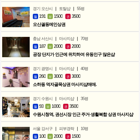
|
|
경기 오산시
토탈샵
55평
191
1500
3500
월
보
권
오산궐동메인상권
|
|
충남 서산시
마사지샵
70평
187
2000
2000
월
보
권
공장 단지가 인근에 위치하여 유동인구 많은샵
|
|
경기 광명시
마사지샵
40평
260
3000
3000
월
보
권
소하동 먹자골목상권 마사지샵매매.
|
|
경기 수원시
마사지샵
35평
93
1000
3500
월
보
권
수원시청역, 권선시장 인근 주거·생활복합 상권 마사지샵
|
|
서울 강서구
피부경락
10평
100
2000
1500
월
보
권