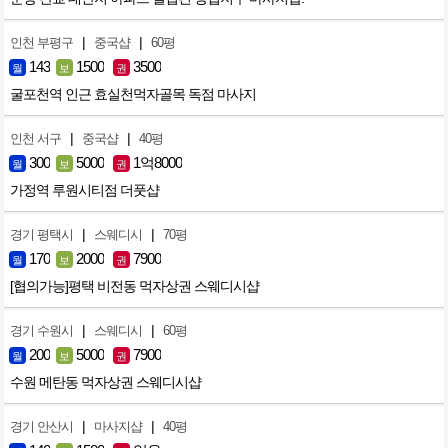
|
|
인천 부평구
중국샵
60평
143
1500
3500
월
보
권
굴포천역 인근 효실천먹자골목 독점 마사지
|
|
인천 서구
중국샵
40평
300
5000
1억8000
월
보
권
가정역 루원시티점 더풋샵
|
|
경기 평택시
스웨디시
70평
170
2000
7900
월
보
권
[협의가능]평택 비전동 먹자상권 스웨디시샵
|
|
경기 수원시
스웨디시
60평
200
5000
7900
월
보
권
수원 메탄동 먹자상권 스웨디시샵
|
|
경기 안산시
마사지샵
40평