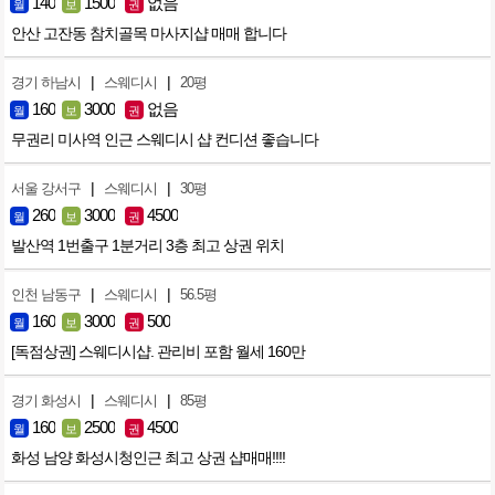
140
1500
없음
월
보
권
안산 고잔동 참치골목 마사지샵 매매 합니다
|
|
경기 하남시
스웨디시
20평
160
3000
없음
월
보
권
무권리 미사역 인근 스웨디시 샵 컨디션 좋습니다
|
|
서울 강서구
스웨디시
30평
260
3000
4500
월
보
권
발산역 1번출구 1분거리 3층 최고 상권 위치
|
|
인천 남동구
스웨디시
56.5평
160
3000
500
월
보
권
[독점상권] 스웨디시샵. 관리비 포함 월세 160만
|
|
경기 화성시
스웨디시
85평
160
2500
4500
월
보
권
화성 남양 화성시청인근 최고 상권 샵매매!!!!