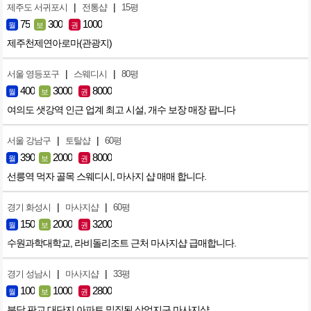
|
|
제주도 서귀포시
전통샵
15평
75
300
1000
월
보
권
제주천제연아로마(관광지)
|
|
서울 영등포구
스웨디시
80평
400
3000
8000
월
보
권
여의도 샛강역 인근 업계 최고 시설, 개수 보장 매장 팝니다
|
|
서울 강남구
토탈샵
60평
390
2000
8000
월
보
권
선릉역 먹자 골목 스웨디시, 마사지 샵 매매 합니다.
|
|
경기 화성시
마사지샵
60평
150
2000
3200
월
보
권
수원과학대학교, 라비돌리조트 근처 마사지샵 급매합니다.
|
|
경기 성남시
마사지샵
33평
100
1000
2800
월
보
권
분당 판교 대단지 아파트 밀집된 상업지구 마사지샵.