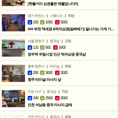
[핫플거리 상권좋은 매물입니다!!]
|
|
경기 부천시
스웨디시
40평
150
1000
5000
월
보
권
### 부천 역세권 &먹자상권(알짜배기) 잘나가는 가게 기회입니다 ###
|
|
서울 중랑구
중국샵
23평
132
500
1600
월
보
권
망우역 우림시장 인근 먹자상권 중국샵
|
|
충북 청주시
타이샵
90평
250
3000
3000
월
보
권
청주 터미널 마사지 샾
|
|
인천 서구
중국샵
70평
240
2500
3000
월
보
권
인천 석남동 중국 마사지.급매
|
|
인천 연수구
중국샵
40평