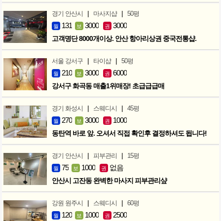
|
|
경기 안산시
마사지샵
50평
131
3000
3000
월
보
권
고객명단 8000개이상. 안산 항아리상권 중국전통샵.
|
|
서울 강서구
타이샵
50평
210
3000
6000
월
보
권
강서구 화곡동 매출1위매장! 초급급급매
|
|
경기 화성시
스웨디시
45평
270
3000
1000
월
보
권
동탄역 바로 앞. 오셔서 직접 확인후 결정하셔도 됩니다!
|
|
경기 안산시
피부관리
15평
75
1000
없음
월
보
권
안산시 고잔동 완벽한 마사지 피부관리샾
|
|
강원 원주시
스웨디시
60평
120
1000
2500
월
보
권