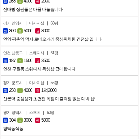
265
4000
2000
월
보
권
신대방 상권좋은 매물 내놓습니다
|
|
경기 안양시
마사지샵
60평
300
5000
8000
월
보
권
안양 평촌역 먹자 로데오거리 중심위치한 건전샵 입니다
|
|
인천 남동구
스웨디시
51평
187
1500
3500
월
보
권
인천 구월동 스웨디시 왁싱샵 급매합니다.
|
|
경기 군포시
마사지샵
55평
250
4000
1억2000
월
보
권
산본역 중심상가 초건전 독점 매출걱정 없는 대박 샵
|
|
경기 평택시
스포츠
60평
304
3000
5000
월
보
권
평택동삭동