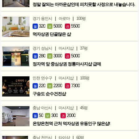
정말 잘되는 아까운샵인데 피치못할 사정으로 내놓습니다.
|
|
경기 용인시
아로마
100평
320
5000
5500
월
보
권
먹자상권 단골많은 샵
|
|
경기 성남시
마사지샵
37평
280
3000
5000
월
보
권
정자역 앞 중심상권 정통마사지샵 급매
|
|
인천 연수구
마사지샵
100평
220
2200
7300
월
보
권
구송도 순수건전샵
|
|
충남 아산시
마사지샵
45평
50
300
2000
월
보
권
온양온천역 근처 먹자상권 유동인구 많은샵!
|
|
충남 천안시
타이샵
60평