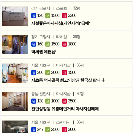
|
|
경기 김포시
스포츠
32평
120
1500
3300
월
보
권
시설좋은마사지샵(개인사정)*급매*
|
|
경기 고양시
타이샵
36평
160
1500
1800
월
보
권
역세권 예쁜샵
|
|
서울 서초구
마사지샵
35평
300
3000
1500
월
보
권
서초동 먹자골목 최고의상권 한국샵 팝니다
|
|
충남 천안시
마사지샵
80평
130
1000
3500
월
보
권
천안성정동 유흥메인거리 마사지샵매매
|
|
서울 서초구
스웨디시
30평
247
2500
3000
월
보
권