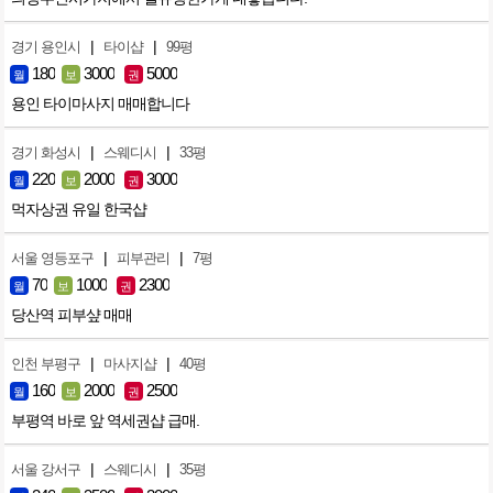
|
|
경기 용인시
타이샵
99평
180
3000
5000
월
보
권
용인 타이마사지 매매합니다
|
|
경기 화성시
스웨디시
33평
220
2000
3000
월
보
권
먹자상권 유일 한국샵
|
|
서울 영등포구
피부관리
7평
70
1000
2300
월
보
권
당산역 피부샾 매매
|
|
인천 부평구
마사지샵
40평
160
2000
2500
월
보
권
부평역 바로 앞 역세권샵 급매.
|
|
서울 강서구
스웨디시
35평