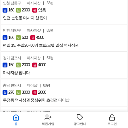
|
|
인천 남동구
마사지샵
33평
160
2000
없음
월
보
권
인천 논현동 마사지 샵 판매
|
|
인천 계양구
마사지샵
83평
160
500
4500
월
보
권
평일 15, 주말20~30명 호텔/모텔 밀집 먹자상권
|
|
경기 김포시
마사지샵
51평
150
2000
4000
월
보
권
마사지샵 팝니다
|
|
충남 천안시
타이샵
80평
270
3000
2000
월
보
권
두정동 먹자상권 중심위치 초건전 타이샵
|
|
경기 평택시
타이샵
60평
300
2000
4000
월
보
권
홈
회원가입
광고안내
로그인
평택 용이동 독점타이샵. 건강문제로 아쉽게 내놓습니다..