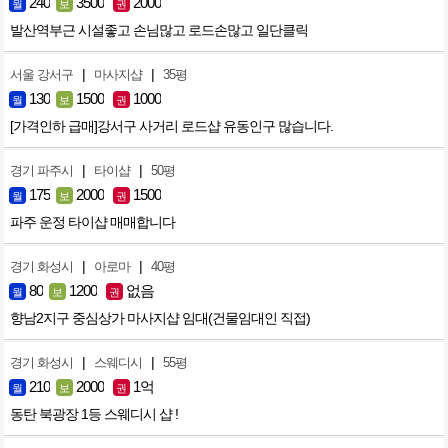
240
3500
2000
월
보
권
발산역부근 시설좋고 손님많고 로드손많고 일단클릭
|
|
서울 강서구
마사지샵
35평
130
1500
1000
월
보
권
[가격인하 급매]강서구 사거리 로드샵 유동인구 많습니다.
|
|
경기 파주시
타이샵
50평
175
2000
1500
월
보
권
파주 운정 타이샵 매매합니다
|
|
경기 화성시
아로마
40평
80
1200
없음
월
보
권
향남2지구 중심상가 마사지샵 임대(건물임대인 직접)
|
|
경기 화성시
스웨디시
55평
210
2000
1억
월
보
권
동탄 북광장 1등 스웨디시 샵 !