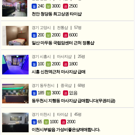
240
3000
2500
월
보
권
천안 청당동 최고상권 타이샵
|
|
경기 고양시
전통샵
57평
200
2000
6000
월
보
권
일산 마두동 국립암센터 근처 정통샵
|
|
경기 시흥시
마사지샵
25평
100
2000
1800
월
보
권
시흥 신천역근처 마사지샵 급매
|
|
경기 동두천시
중국샵
68평
189
3000
없음
월
보
권
동두천시 지행동 마사지샵 급매합니다(무권리금)
|
|
경기 이천시
타이샵
45평
65
1000
2000
월
보
권
이천시부발읍 가성비좋은샾매매합니다.