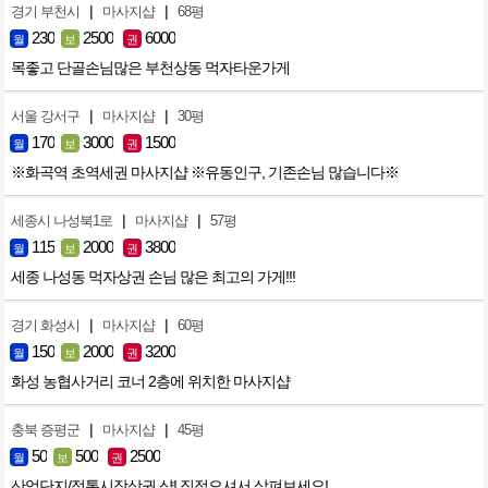
|
|
경기 부천시
마사지샵
68평
230
2500
6000
월
보
권
목좋고 단골손님많은 부천상동 먹자타운가게
|
|
서울 강서구
마사지샵
30평
170
3000
1500
월
보
권
※화곡역 초역세권 마사지샵 ※유동인구, 기존손님 많습니다※
|
|
세종시 나성북1로
마사지샵
57평
115
2000
3800
월
보
권
세종 나성동 먹자상권 손님 많은 최고의 가게!!!
|
|
경기 화성시
마사지샵
60평
150
2000
3200
월
보
권
화성 농협사거리 코너 2층에 위치한 마사지샵
|
|
충북 증평군
마사지샵
45평
50
500
2500
월
보
권
산업단지/정통시장상권 샵! 직접오셔서 살펴보세요!