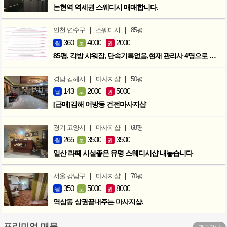
논현역 역세권 스웨디시 매매합니다.
|
|
인천 연수구
스웨디시
85평
360
4000
2000
월
보
권
85평, 각방 샤워장, 단속기록없음,현재 관리사 4명으로 성업중
|
|
경남 김해시
마사지샵
50평
143
2000
5000
월
보
권
[급매]김해 어방동 건전마사지샵
|
|
경기 고양시
마사지샵
68평
265
3500
3500
월
보
권
일산 라페 시설좋은 유명 스웨디시샵 내놓습니다
|
|
서울 강남구
마사지샵
70평
350
5000
8000
월
보
권
역삼동 상권끝내주는 마사지샵.
프리미엄 매물