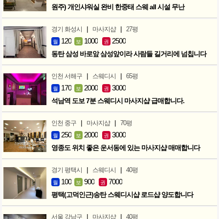
원주) 개인샤워실 완비 한중태 스웨 all 시설 무난
|
|
경기 화성시
마사지샵
27평
120
1000
2500
월
보
권
동탄 삼성 바로앞 삼성앞이라 사람들 길거리에 넘칩니다
|
|
인천 서해구
스웨디시
65평
170
2000
3000
월
보
권
석남역 도보 7분 스웨디시 마사지샵 급매합니다.
|
|
인천 중구
마사지샵
70평
250
2000
3000
월
보
권
영종도 위치 좋은 운서동에 있는 마사지샵 매매합니다
|
|
경기 평택시
스웨디시
40평
100
900
7000
월
보
권
평택(고덕인근)송탄 스웨디시샵 로드샵 양도합니다
|
|
서울 강남구
마사지샵
40평