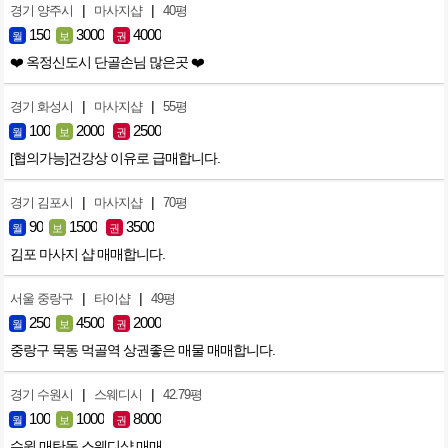
|
|
경기 양주시
마사지샵
40평
150
3000
4000
월
보
권
❤️ 옥정신도시 단골손님 많은곳 ❤️
|
|
경기 화성시
마사지샵
55평
100
2000
2500
월
보
권
[협의가능]건강상 이유로 급매합니다.
|
|
경기 김포시
마사지샵
70평
90
1500
3500
월
보
권
김포 마사지 샵 매매합니다.
|
|
서울 중랑구
타이샵
49평
250
4500
2000
월
보
권
중랑구 묵동 먹골역 상권좋은 매물 매매합니다.
|
|
경기 수원시
스웨디시
42.79평
100
1000
8000
월
보
권
수원 매탄동 스웨디샵 매매