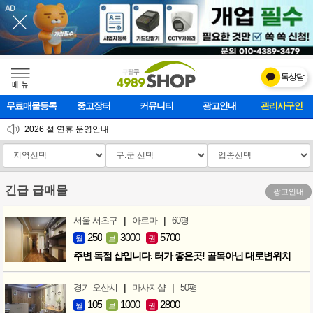
톡상담
메    뉴
무료매물등록
중고장터
커뮤니티
광고안내
마사지클럽
2026 설 연휴 운영안내
[업데이트]모바일 하단 고정메뉴 추가
[업데이트] 개선사항 안내
긴급 급매물
광고안내
|
|
서울 서초구
아로마
60평
250
3000
5700
월
보
권
주변 독점 샵입니다. 터가 좋은곳! 골목아닌 대로변위치
|
|
경기 오산시
마사지샵
50평
105
1000
2800
월
보
권