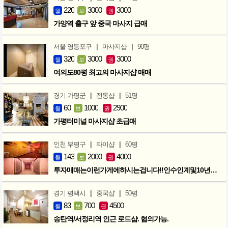
220
3000
3000
월
보
권
가양역 출구 앞 중국 마사지 급매
|
|
서울 영등포구
마사지샵
90평
320
3000
3000
월
보
권
여의도80평 최고의 마사지샵 매매
|
|
경기 가평군
전통샵
51평
60
1000
2900
월
보
권
가평터미널 마사지샵 초급매
|
|
인천 부평구
타이샵
60평
143
2000
4000
월
보
권
투자매매는이런가게에하시는겁니다!!인수인계및10년노하우 모두승계
|
|
경기 평택시
중국샵
50평
83
700
4500
월
보
권
송탄역/서정리역 인근 로드샵. 협의가능.