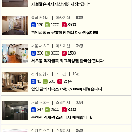
시설좋은마사지샵(개인사정)*급매*
|
|
충남 천안시
마사지샵
80평
130
1000
3500
월
보
권
천안성정동 유흥메인거리 마사지샵매매
|
|
서울 서초구
마사지샵
35평
300
3000
1500
월
보
권
서초동 먹자골목 최고의상권 한국샵 팝니다
|
|
경기 안양시
기타샵
15평
40
500
없음
월
보
권
안양 관리사숙소 15평 (500/40) 내놓습니다.
|
|
서울 서초구
스웨디시
30평
247
2500
3000
월
보
권
논현역 역세권 스웨디시 매매합니다.
|
|
인천 연수구
스웨디시
85평