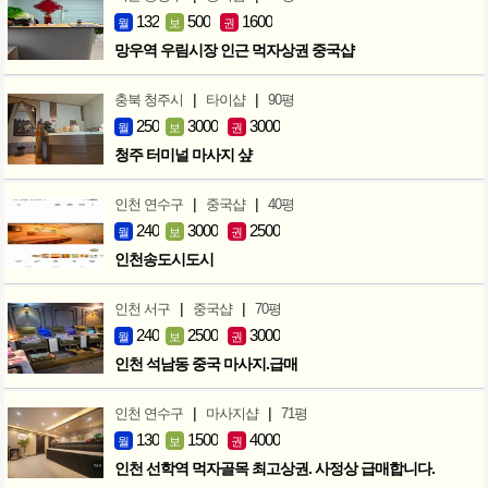
132
500
1600
월
보
권
망우역 우림시장 인근 먹자상권 중국샵
|
|
충북 청주시
타이샵
90평
250
3000
3000
월
보
권
청주 터미널 마사지 샾
|
|
인천 연수구
중국샵
40평
240
3000
2500
월
보
권
인천송도시도시
|
|
인천 서구
중국샵
70평
240
2500
3000
월
보
권
인천 석남동 중국 마사지.급매
|
|
인천 연수구
마사지샵
71평
130
1500
4000
월
보
권
인천 선학역 먹자골목 최고상권. 사정상 급매합니다.