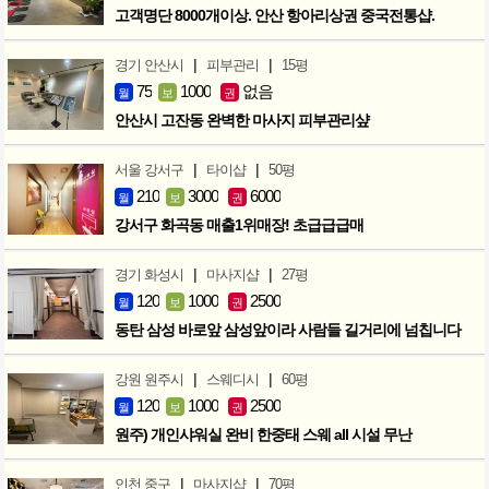
고객명단 8000개이상. 안산 항아리상권 중국전통샵.
|
|
경기 안산시
피부관리
15평
75
1000
없음
월
보
권
안산시 고잔동 완벽한 마사지 피부관리샾
|
|
서울 강서구
타이샵
50평
210
3000
6000
월
보
권
강서구 화곡동 매출1위매장! 초급급급매
|
|
경기 화성시
마사지샵
27평
120
1000
2500
월
보
권
동탄 삼성 바로앞 삼성앞이라 사람들 길거리에 넘칩니다
|
|
강원 원주시
스웨디시
60평
120
1000
2500
월
보
권
원주) 개인샤워실 완비 한중태 스웨 all 시설 무난
|
|
인천 중구
마사지샵
70평