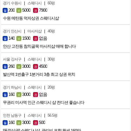
|
|
경기 수원시
스웨디시
60평
200
5000
7900
월
보
권
수원 메탄동 먹자상권 스웨디시샵
|
|
경기 안산시
마사지샵
40평
140
1500
없음
월
보
권
안산 고잔동 참치골목 마사지샵 매매 합니다
|
|
서울 강서구
스웨디시
30평
260
3000
4500
월
보
권
발산역 1번출구 1분거리 3층 최고 상권 위치
|
|
경기 하남시
스웨디시
20평
160
3000
없음
월
보
권
무권리 미사역 인근 스웨디시 샵 컨디션 좋습니다
|
|
인천 남동구
스웨디시
56.5평
160
3000
500
월
보
권
[독점상권] 스웨디시샵. 관리비 포함 월세 160만