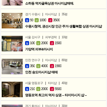
소하동 먹자골목상권 마사지샵매매.
|
|
경기 수원시
마사지샵
35평
93
1000
3500
월
보
권
수원시청역, 권선시장 인근 주거·생활복합 상권 마사지샵
|
|
서울 강서구
피부경락
10평
100
2000
1500
월
보
권
가양역 피부&마사지
|
|
인천 연수구
마사지샵
80평
350
4000
1900
월
보
권
인천 송도마사지샵 매매
|
|
서울 영등포구
타이샵
40평
210
2000
5500
월
보
권
영등포역 최고의 먹자 상권 -- 타이마시지 샵 --
|
|
경기 화성시
마사지샵
30평