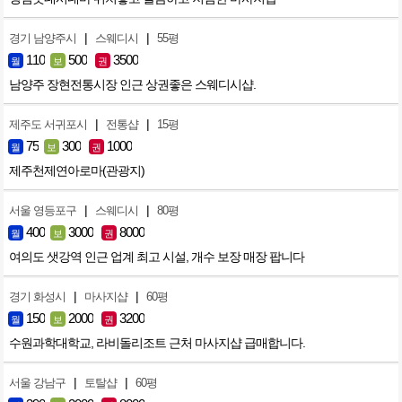
|
|
경기 남양주시
스웨디시
55평
110
500
3500
월
보
권
남양주 장현전통시장 인근 상권좋은 스웨디시샵.
|
|
제주도 서귀포시
전통샵
15평
75
300
1000
월
보
권
제주천제연아로마(관광지)
|
|
서울 영등포구
스웨디시
80평
400
3000
8000
월
보
권
여의도 샛강역 인근 업계 최고 시설, 개수 보장 매장 팝니다
|
|
경기 화성시
마사지샵
60평
150
2000
3200
월
보
권
수원과학대학교, 라비돌리조트 근처 마사지샵 급매합니다.
|
|
서울 강남구
토탈샵
60평