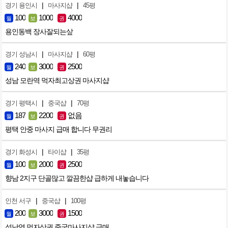
|
|
경기 용인시
마사지샵
45평
100
1000
4000
월
보
권
용인동백 장사잘되는샆
|
|
경기 성남시
마사지샵
60평
240
3000
2500
월
보
권
성남 모란역 먹자최고상권 마사지샵
|
|
경기 평택시
중국샵
70평
187
2200
없음
월
보
권
평택 안중 마사지 급매 합니다 무권리
|
|
경기 화성시
타이샵
35평
100
2000
2500
월
보
권
향남 2지구 단골많고 깔끔한샵 급하게 내놓습니다
|
|
인천 서구
중국샵
100평
200
3000
1500
월
보
권
석남역 먹자상권 중국마사지샵 급매.