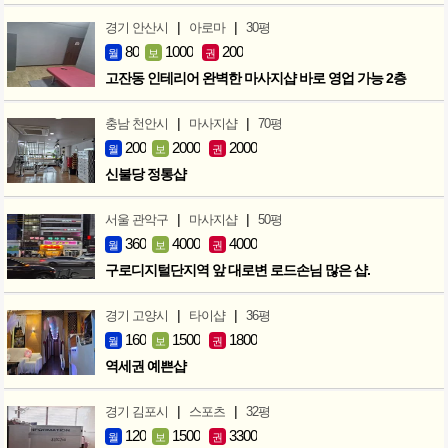
|
|
경기 안산시
아로마
30평
80
1000
200
월
보
권
고잔동 인테리어 완벽한 마사지샵 바로 영업 가능 2층
|
|
충남 천안시
마사지샵
70평
200
2000
2000
월
보
권
신불당 정통샵
|
|
서울 관악구
마사지샵
50평
360
4000
4000
월
보
권
구로디지털단지역 앞 대로변 로드손님 많은 샵.
|
|
경기 고양시
타이샵
36평
160
1500
1800
월
보
권
역세권 예쁜샵
|
|
경기 김포시
스포츠
32평
120
1500
3300
월
보
권