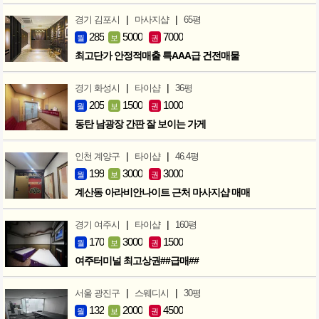
|
|
경기 김포시
마사지샵
65평
285
5000
7000
월
보
권
최고단가 안정적매출 특AAA급 건전매물
|
|
경기 화성시
타이샵
36평
205
1500
1000
월
보
권
동탄 남광장 간판 잘 보이는 가게
|
|
인천 계양구
타이샵
46.4평
199
3000
3000
월
보
권
계산동 아라비안나이트 근처 마사지샵 매매
|
|
경기 여주시
타이샵
160평
170
3000
1500
월
보
권
여주터미널 최고상권##급매##
|
|
서울 광진구
스웨디시
30평
132
2000
4500
월
보
권