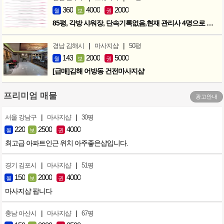
360
4000
2000
월
보
권
85평, 각방 샤워장, 단속기록없음,현재 관리사 4명으로 성업중
|
|
경남 김해시
마사지샵
50평
143
2000
5000
월
보
권
[급매]김해 어방동 건전마사지샵
프리미엄 매물
광고안내
|
|
서울 강남구
마사지샵
30평
220
2500
4000
월
보
권
최고급 아파트인근 위치 아주좋은샵입니다.
|
|
경기 김포시
마사지샵
51평
150
2000
4000
월
보
권
마사지샵 팝니다
|
|
충남 아산시
마사지샵
67평