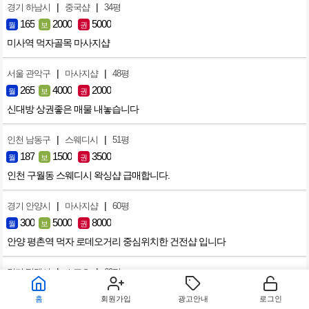
|
|
경기 하남시
중국샵
34평
165
2000
5000
월
보
권
미사역 먹자골목 마사지샵
|
|
서울 관악구
마사지샵
48평
265
4000
2000
월
보
권
신대방 상권좋은 매물 내놓습니다
|
|
인천 남동구
스웨디시
51평
187
1500
3500
월
보
권
인천 구월동 스웨디시 왁싱샵 급매합니다.
|
|
경기 안양시
마사지샵
60평
300
5000
8000
월
보
권
안양 평촌역 먹자 로데오거리 중심위치한 건전샵 입니다
|
|
경기 평택시
스포츠
60평
304
3000
5000
월
보
권
홈
회원가입
광고안내
로그인
평택동삭동