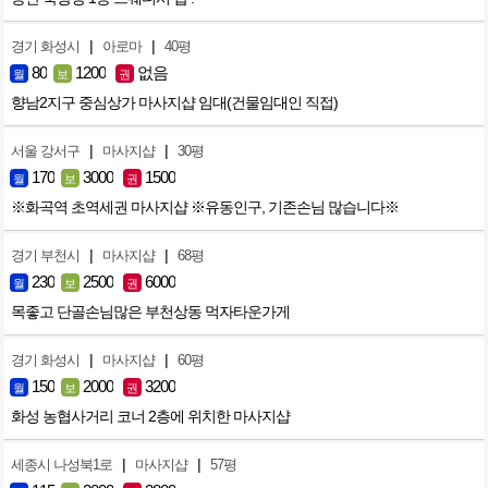
|
|
경기 화성시
아로마
40평
80
1200
없음
월
보
권
향남2지구 중심상가 마사지샵 임대(건물임대인 직접)
|
|
서울 강서구
마사지샵
30평
170
3000
1500
월
보
권
※화곡역 초역세권 마사지샵 ※유동인구, 기존손님 많습니다※
|
|
경기 부천시
마사지샵
68평
230
2500
6000
월
보
권
목좋고 단골손님많은 부천상동 먹자타운가게
|
|
경기 화성시
마사지샵
60평
150
2000
3200
월
보
권
화성 농협사거리 코너 2층에 위치한 마사지샵
|
|
세종시 나성북1로
마사지샵
57평