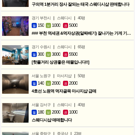
구의역 1분거리 장사 잘되는 태국 스웨디시샵 판매합니다
|
|
경기 부천시
스웨디시
40평
150
1000
5000
월
보
권
### 부천 역세권 &먹자상권(알짜배기) 잘나가는 가게 기회입니다 ###
|
|
경기 수원시
스웨디시
65평
300
3000
5500
월
보
권
[핫플거리 상권좋은 매물입니다!!]
|
|
서울 노원구
마사지샵
50평
140
2000
2000
월
보
권
4호선 노원역 먹자골목 마사지샵 급매
|
|
서울 강서구
스웨디시
40평
180
2000
1000
월
보
권
스웨디시샵 매매합니다
|
|
서울 중랑구
중국샵
23평