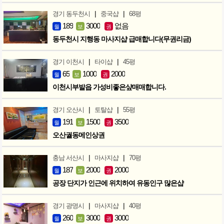
|
|
경기 동두천시
중국샵
68평
189
3000
없음
월
보
권
동두천시 지행동 마사지샵 급매합니다(무권리금)
|
|
경기 이천시
타이샵
45평
65
1000
2000
월
보
권
이천시부발읍 가성비좋은샾매매합니다.
|
|
경기 오산시
토탈샵
55평
191
1500
3500
월
보
권
오산궐동메인상권
|
|
충남 서산시
마사지샵
70평
187
2000
2000
월
보
권
공장 단지가 인근에 위치하여 유동인구 많은샵
|
|
경기 광명시
마사지샵
40평
260
3000
3000
월
보
권