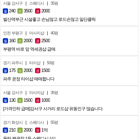
|
|
서울 강서구
스웨디시
35평
240
3500
2000
월
보
권
발산역부근 시설좋고 손님많고 로드손많고 일단클릭
|
|
인천 부평구
마사지샵
40평
160
2000
2500
월
보
권
부평역 바로 앞 역세권샵 급매.
|
|
경기 파주시
타이샵
50평
175
2000
1500
월
보
권
파주 운정 타이샵 매매합니다
|
|
서울 강서구
마사지샵
35평
130
1500
1000
월
보
권
[가격인하 급매]강서구 사거리 로드샵 유동인구 많습니다.
|
|
경기 화성시
스웨디시
55평
210
2000
1억
월
보
권
동탄 북광장 1등 스웨디시 샵 !