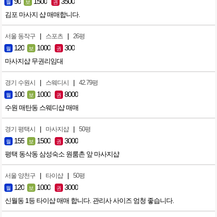
90
1500
3500
월
보
권
김포 마사지 샵 매매합니다.
|
|
서울 동작구
스포츠
26평
120
1000
300
월
보
권
마사지샵 무권리임대
|
|
경기 수원시
스웨디시
42.79평
100
1000
8000
월
보
권
수원 매탄동 스웨디샵 매매
|
|
경기 평택시
마사지샵
50평
155
1500
3000
월
보
권
평택 동삭동 삼성숙소 원룸촌 앞 마사지샵
|
|
서울 양천구
타이샵
50평
120
1000
3000
월
보
권
신월동 1등 타이샵 매매 합니다. 관리사 사이즈 엄청 좋습니다.