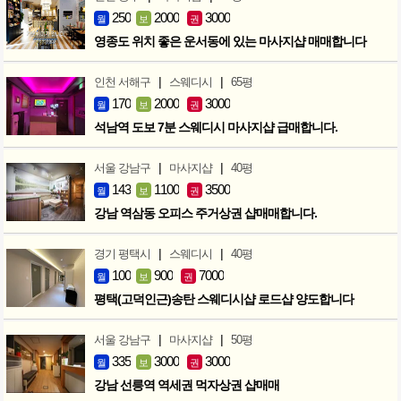
250
2000
3000
월
보
권
영종도 위치 좋은 운서동에 있는 마사지샵 매매합니다
|
|
인천 서해구
스웨디시
65평
170
2000
3000
월
보
권
석남역 도보 7분 스웨디시 마사지샵 급매합니다.
|
|
서울 강남구
마사지샵
40평
143
1100
3500
월
보
권
강남 역삼동 오피스 주거상권 샵매매합니다.
|
|
경기 평택시
스웨디시
40평
100
900
7000
월
보
권
평택(고덕인근)송탄 스웨디시샵 로드샵 양도합니다
|
|
서울 강남구
마사지샵
50평
335
3000
3000
월
보
권
강남 선릉역 역세권 먹자상권 샵매매