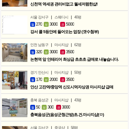
신천역 역세권 관리비없고 월세저렴한샵!
|
|
서울 강서구
스웨디시
40평
270
3000
5000
월
보
권
강서 콜 5등안에 들어오는 업장 (갯수첨부)
|
|
인천 남동구
마사지샵
62평
320
3000
3500
월
보
권
논현역 앞 인테리어 최상급 초초초 급매로 내놓습니다.
|
|
경기 안산시
마사지샵
50평
170
2000
3500
월
보
권
안산 고잔역/중앙역 신도시먹자상권 마사지샵 급매
|
|
충북 음성군
마사지샵
43평
50
300
3000
월
보
권
충북음성군(음성군청근방)초.건.마사지샵(ㅁ)
|
|
서울 강서구
중국샵
58평