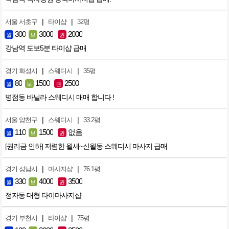
|
|
서울 서초구
타이샵
32평
300
3000
2000
월
보
권
강남역 도보5분 타이샵 급매
|
|
경기 화성시
스웨디시
35평
80
1500
2500
월
보
권
병점동 바닐라 스웨디시 매매 합니다 !
|
|
서울 양천구
스웨디시
33.2평
110
1500
없음
월
보
권
[권리금 인하] 저렴한 월세~신월동 스웨디시 마사지 급매
|
|
경기 성남시
마사지샵
76.1평
330
4000
3500
월
보
권
정자동 대형 타이마사지샵
|
|
경기 부천시
타이샵
75평