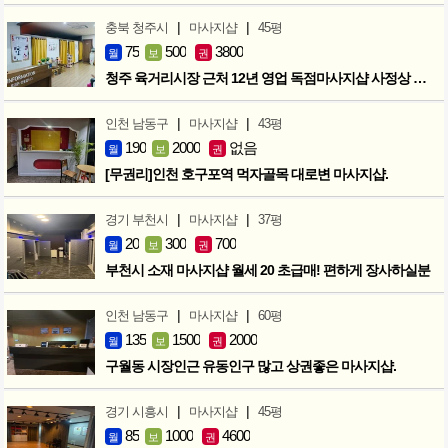
|
|
충북 청주시
마사지샵
45평
75
500
3800
월
보
권
청주 육거리시장 근처 12년 영업 독점마사지샵 사정상 급매합니다.
|
|
인천 남동구
마사지샵
43평
190
2000
없음
월
보
권
[무권리]인천 호구포역 먹자골목 대로변 마사지샵.
|
|
경기 부천시
마사지샵
37평
20
300
700
월
보
권
부천시 소재 마사지샵 월세 20 초급매! 편하게 장사하실분
|
|
인천 남동구
마사지샵
60평
135
1500
2000
월
보
권
구월동 시장인근 유동인구 많고 상권좋은 마사지샵.
|
|
경기 시흥시
마사지샵
45평
85
1000
4600
월
보
권