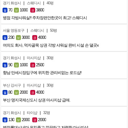
|
|
경기 화성시
스웨디시
40평
70
1000
3800
월
보
권
병점 각방샤워실!! 주차장편안한곳이 최고! 스웨디시
|
|
서울 영등포구
스웨디시
50평
230
3000
4000
월
보
권
여의도 회사, 먹자골목 상권 각방 샤워실 완비 시설 손 댈곳x
|
|
경기 화성시
마사지샵
30평
90
1000
2500
월
보
권
향남 만세시장입구에 위치한 관리비없는 로드샵!
|
|
부산 강서구
마사지샵
30평
80
2000
4000
월
보
권
부산 명지국제신도시 상권 마사지샵 급매.
|
|
경기 화성시
타이샵
32평
130
2000
2000
월
보
권
병점롯데시네마 위치좋고 깔끔하고 저렴한 마사지샵