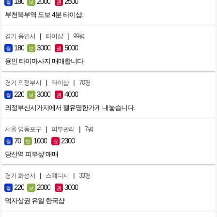
180
2000
2500
월
보
권
부천북부역 도보 4분 타이샵.
|
|
경기 용인시
타이샵
99평
180
3000
5000
월
보
권
용인 타이마사지 매매합니다
|
|
경기 의정부시
타이샵
70평
220
3000
4000
월
보
권
의정부신시가지에서 젤유명한가게 내놓습니다.
|
|
서울 영등포구
피부관리
7평
70
1000
2300
월
보
권
당산역 피부샾 매매
|
|
경기 화성시
스웨디시
33평
220
2000
3000
월
보
권
먹자상권 유일 한국샵