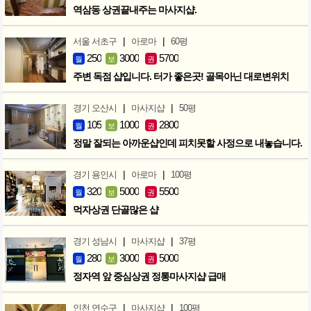
역삼동 상권끝내주는 마사지샵.
|
|
서울 서초구
아로마
60평
250
3000
5700
월
보
권
주변 독점 샵입니다. 터가 좋은곳! 골목아닌 대로변위치
|
|
경기 오산시
마사지샵
50평
105
1000
2800
월
보
권
정말 잘되는 아까운샵인데 피치못할 사정으로 내놓습니다.
|
|
경기 용인시
아로마
100평
320
5000
5500
월
보
권
먹자상권 단골많은 샵
|
|
경기 성남시
마사지샵
37평
280
3000
5000
월
보
권
정자역 앞 중심상권 정통마사지샵 급매
|
|
인천 연수구
마사지샵
100평