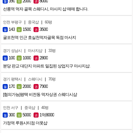
390
2000
8000
월
보
권
선릉역 먹자 골목 스웨디시, 마사지 샵 매매 합니다.
|
|
인천 부평구
중국샵
60평
143
1500
3500
월
보
권
굴포천역 인근 효실천먹자골목 독점 마사지
|
|
경기 성남시
마사지샵
33평
100
1000
2800
월
보
권
분당 판교 대단지 아파트 밀집된 상업지구 마사지샵.
|
|
경기 평택시
스웨디시
70평
170
2000
7900
월
보
권
[협의가능]평택 비전동 먹자상권 스웨디시샵
|
|
인천 서구
중국샵
40평
300
5000
1억8000
월
보
권
가정역 루원시티점 더풋샵