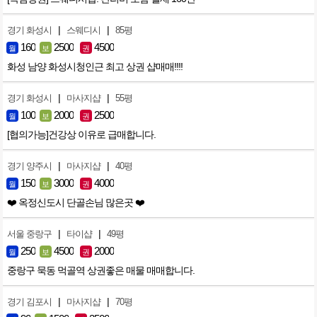
|
|
경기 화성시
스웨디시
85평
160
2500
4500
월
보
권
화성 남양 화성시청인근 최고 상권 샵매매!!!!
|
|
경기 화성시
마사지샵
55평
100
2000
2500
월
보
권
[협의가능]건강상 이유로 급매합니다.
|
|
경기 양주시
마사지샵
40평
150
3000
4000
월
보
권
❤️ 옥정신도시 단골손님 많은곳 ❤️
|
|
서울 중랑구
타이샵
49평
250
4500
2000
월
보
권
중랑구 묵동 먹골역 상권좋은 매물 매매합니다.
|
|
경기 김포시
마사지샵
70평