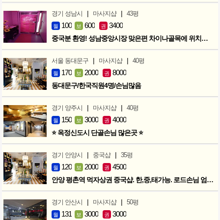
|
|
경기 성남시
마사지샵
43평
100
600
3400
월
보
권
중국분 환영! 성남중앙시장 맞은편 차이나골목에 위치한 마사지샵
|
|
서울 동대문구
마사지샵
40평
170
2000
8000
월
보
권
동대문구/한국직원4명/손님많음
|
|
경기 양주시
마사지샵
40평
150
3000
4000
월
보
권
⭐ 옥정신도시 단골손님 많은곳 ⭐
|
|
경기 안양시
중국샵
35평
120
2000
4500
월
보
권
안양 평촌역 먹자상권 중국샵. 한,중,태가능. 로드손님 엄청많아요!
|
|
경기 안산시
마사지샵
50평
131
3000
3000
월
보
권