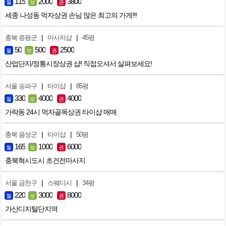
115
2000
3800
월
보
권
세종 나성동 먹자상권 손님 많은 최고의 가게!!!
|
|
충북 증평군
마사지샵
45평
50
500
2500
월
보
권
산업단지/정통시장상권 샵! 직접오셔서 살펴보세요!
|
|
서울 송파구
타이샵
85평
330
4000
4000
월
보
권
가락동 24시 먹자골목상권 타이샵 매매
|
|
충북 음성군
타이샵
50평
165
1000
6000
월
보
권
충북혁시도시 초건전마사지
|
|
서울 금천구
스웨디시
34평
220
3000
8000
월
보
권
가산디지털단지역