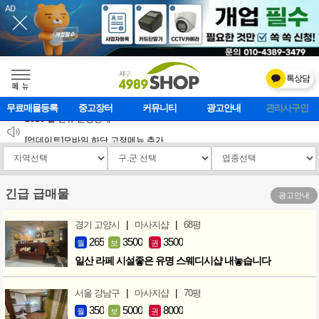
톡상담
메    뉴
무료매물등록
중고장터
커뮤니티
광고안내
마사지클럽
2026 설 연휴 운영안내
[업데이트]모바일 하단 고정메뉴 추가
[업데이트] 개선사항 안내
긴급 급매물
광고안내
|
|
경기 고양시
마사지샵
68평
265
3500
3500
월
보
권
일산 라페 시설좋은 유명 스웨디시샵 내놓습니다
|
|
서울 강남구
마사지샵
70평
350
5000
8000
월
보
권