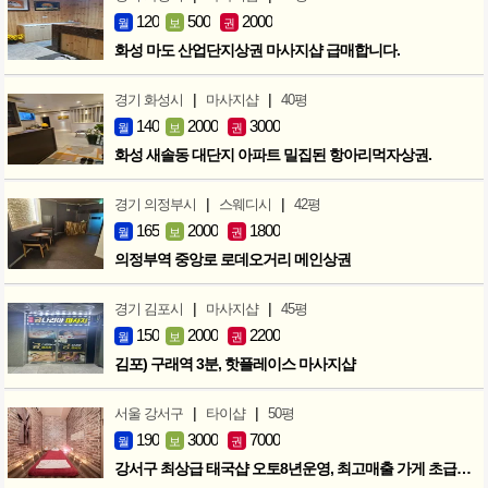
120
500
2000
월
보
권
화성 마도 산업단지상권 마사지샵 급매합니다.
|
|
경기 화성시
마사지샵
40평
140
2000
3000
월
보
권
화성 새솔동 대단지 아파트 밀집된 항아리먹자상권.
|
|
경기 의정부시
스웨디시
42평
165
2000
1800
월
보
권
의정부역 중앙로 로데오거리 메인상권
|
|
경기 김포시
마사지샵
45평
150
2000
2200
월
보
권
김포) 구래역 3분, 핫플레이스 마사지샵
|
|
서울 강서구
타이샵
50평
190
3000
7000
월
보
권
강서구 최상급 태국샵 오토8년운영, 최고매출 가게 초급매!!!