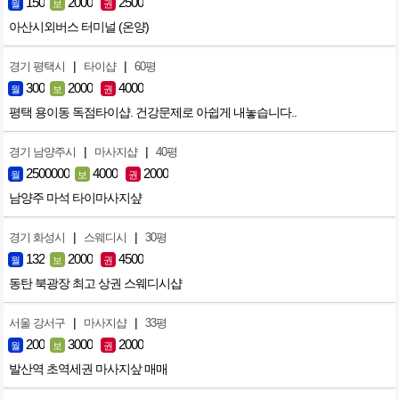
150
2000
2500
월
보
권
아산시외버스 터미널 (온양)
|
|
경기 평택시
타이샵
60평
300
2000
4000
월
보
권
평택 용이동 독점타이샵. 건강문제로 아쉽게 내놓습니다..
|
|
경기 남양주시
마사지샵
40평
2500000
4000
2000
월
보
권
남양주 마석 타이마사지샾
|
|
경기 화성시
스웨디시
30평
132
2000
4500
월
보
권
동탄 북광장 최고 상권 스웨디시샵
|
|
서울 강서구
마사지샵
33평
200
3000
2000
월
보
권
발산역 초역세권 마사지샆 매매