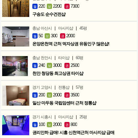
220
2200
7300
월
보
권
구송도 순수건전샵
|
|
충남 아산시
마사지샵
45평
50
300
2000
월
보
권
온양온천역 근처 먹자상권 유동인구 많은샵!
|
|
충남 천안시
타이샵
60평
240
3000
2500
월
보
권
천안 청당동 최고상권 타이샵
|
|
경기 고양시
전통샵
57평
200
2000
3500
월
보
권
일산 마두동 국립암센터 근처 정통샵
|
|
경기 시흥시
마사지샵
25평
100
2000
800
월
보
권
권리인하 급매! 시흥 신천역근처 마사지샵 급매