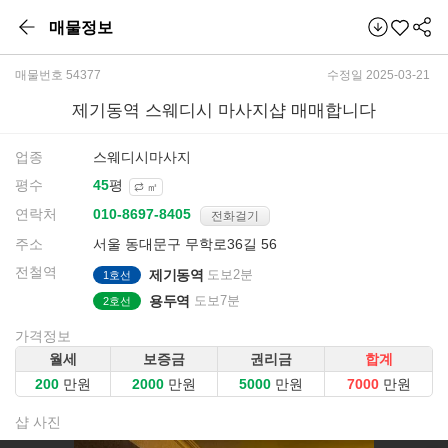
매물정보
매물번호 54377
수정일 2025-03-21
제기동역 스웨디시 마사지샵 매매합니다
업종
스웨디시마사지
평수
평
㎡
연락처
전화걸기
주소
서울 동대문구 무학로36길 56
전철역
제기동역
도보2분
1호선
용두역
도보7분
2호선
가격정보
월세
보증금
권리금
합계
만원
만원
만원
만원
샵 사진