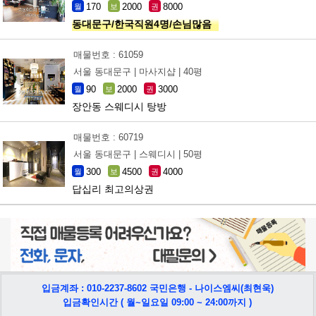
170
2000
8000
월
보
권
동대문구/한국직원4명/손님많음
매물번호 : 61059
서울 동대문구 |
마사지샵 |
40평
90
2000
3000
월
보
권
장안동 스웨디시 탕방
매물번호 : 60719
서울 동대문구 |
스웨디시 |
50평
300
4500
4000
월
보
권
답십리 최고의상권
입금계좌 : 010-2237-8602 국민은행 - 나이스엠씨(최현욱)
입금확인시간 ( 월~일요일 09:00 ~ 24:00까지 )