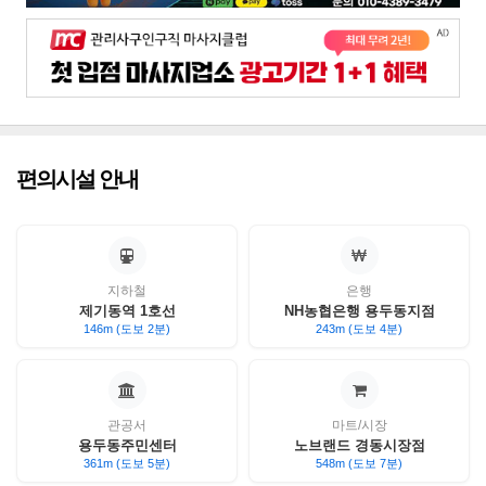
편의시설 안내
지하철
은행
제기동역 1호선
NH농협은행 용두동지점
146m (도보 2분)
243m (도보 4분)
관공서
마트/시장
용두동주민센터
노브랜드 경동시장점
361m (도보 5분)
548m (도보 7분)