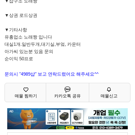
▼샵구조 노래짱
▼상권 로드상권
▼기타사항
유흥업소 노래짱 입니다
대실1개.일반두개,대기실,부엌, 카운터
아가씨 있는분 있음 문의
순이익 50프로
문의시 "4989샵" 보고 연락드렸어요 해주세요^^
매물 찜하기
카카오톡 공유
매물신고