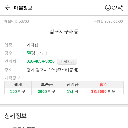
매물정보
매물번호 53763
수정일 2025-01-06
김포시구래동
업종
기타샵
평수
평
㎡
연락처
전화걸기
주소
경기 김포시 **** (주소비공개)
가격정보
월세
보증금
권리금
합계
만원
만원
원
만원
상세 정보