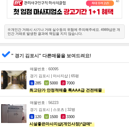
※개인간 거래시 사기나 거래 실수등의 위험에 주의해주세요. 4989샵은 개
인간 거래로 발생한 결과에 책임을 지지 않습니다.
" 경기 김포시" 다른매물을 보여드려요!
매물번호 : 60095
경기 김포시 |
마사지샵 |
65평
285
5000
7000
월
보
권
최고단가 안정적매출 특AAA급 건전매물
매물번호 : 56223
경기 김포시 |
스포츠 |
32평
120
1500
3300
월
보
권
시설좋은마사지샵(개인사정)*급매*