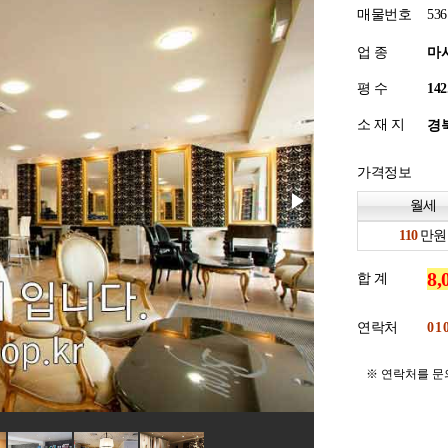
매물번호
536
업 종
마
평 수
소 재 지
경북
가격정보
월세
만원
합 계
연락처
※ 연락처를 문