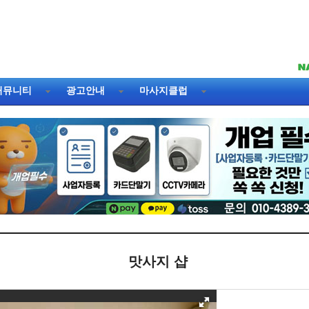
커뮤니티
광고안내
마사지클럽
맛사지 샵