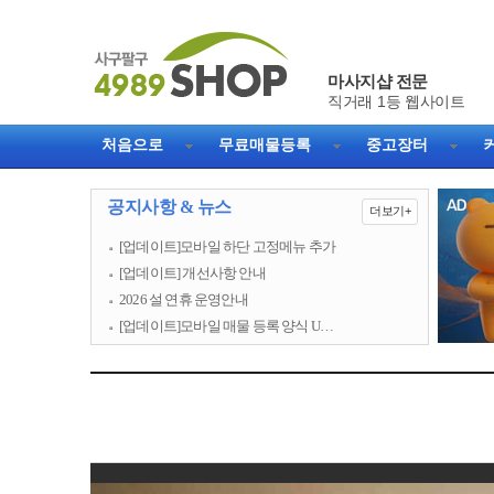
마사지샵 전문
직거래 1등 웹사이트
처음으로
무료매물등록
중고장터
공지사항 & 뉴스
더보기+
[업데이트]모바일 하단 고정메뉴 추가
[업데이트] 개선사항 안내
2026 설 연휴 운영안내
[업데이트]모바일 매물 등록 양식 U…