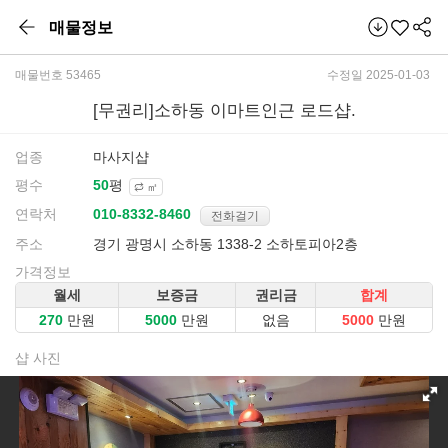
매물정보
매물번호 53465
수정일 2025-01-03
[무권리]소하동 이마트인근 로드샵.
업종
마사지샵
평수
평
㎡
연락처
전화걸기
주소
경기 광명시 소하동 1338-2 소하토피아2층
가격정보
월세
보증금
권리금
합계
만원
만원
없음
만원
샵 사진