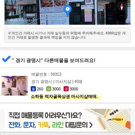
소하로109
소하로10
, KnWorks
※개인간 거래시 사기나 거래 실수등의 위험에 주의해주세요. 4989샵은 개
서
인간 거래로 발생한 결과에 책임을 지지 않습니다.
동
" 경기 광명시" 다른매물을 보여드려요!
매물번호 : 59313
경기 광명시 |
마사지샵 |
40평
260
3000
3000
월
보
권
소하동 먹자골목상권 마사지샵매매.