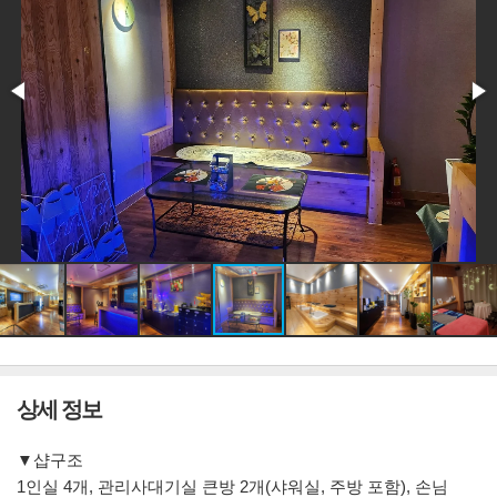
상세 정보
▼샵구조
1인실 4개, 관리사대기실 큰방 2개(샤워실, 주방 포함), 손님