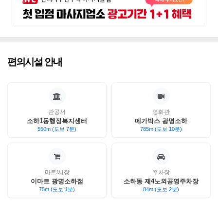
편의시설 안내
관공서
영화관
소하1동행정복지센터
메가박스 광명소하
550m (도보 7분)
785m (도보 10분)
마트/시장
주차장
이마트 광명소하점
소하동 제4노외공영주차장
75m (도보 1분)
84m (도보 2분)