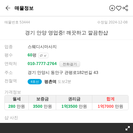
매물정보
매물번호 53444
수정일 2024-12-08
경기 안양 영업중! 깨끗하고 깔끔한샵
업종
스웨디시마사지
평수
평
㎡
연락처
전화걸기
주소
경기 안양시 동안구 관평로182번길 43
전철역
평촌역
도보2분
4호선
가격정보
월세
보증금
권리금
합계
만원
만원
만원
만원
샵 사진