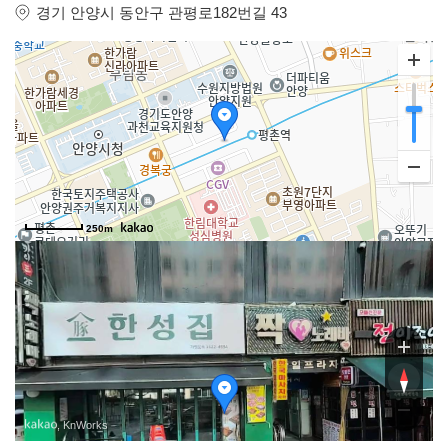
경기 안양시 동안구 관평로182번길 43
250m
평로186번길
평로186번길
, KnWorks