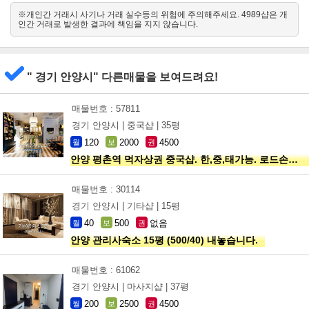
※개인간 거래시 사기나 거래 실수등의 위험에 주의해주세요. 4989샵은 개
남서
인간 거래로 발생한 결과에 책임을 지지 않습니다.
북동
" 경기 안양시" 다른매물을 보여드려요!
매물번호 : 57811
경기 안양시 |
중국샵 |
35평
120
2000
4500
월
보
권
안양 평촌역 먹자상권 중국샵. 한,중,태가능. 로드손님 엄청많아요!
매물번호 : 30114
경기 안양시 |
기타샵 |
15평
40
500
없음
월
보
권
안양 관리사숙소 15평 (500/40) 내놓습니다.
매물번호 : 61062
경기 안양시 |
마사지샵 |
37평
200
2500
4500
월
보
권