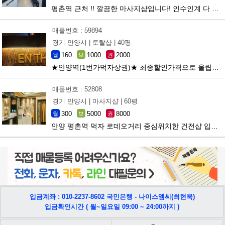
평촌역 근처 !! 깔끔한 마사지샵입니다! 인수인계 다 해드립니다!
매물번호 : 59894
경기 안양시 |
토탈샵 |
40평
160
1000
2000
월
보
권
★안양역(1번가먹자상권)★ 최종할인가격으로 올립니다.
매물번호 : 52808
경기 안양시 |
마사지샵 |
60평
300
5000
8000
월
보
권
안양 평촌역 먹자 로데오거리 중심위치한 건전샵 입니다
입금계좌 : 010-2237-8602 국민은행 - 나이스엠씨(최현욱)
입금확인시간 ( 월~일요일 09:00 ~ 24:00까지 )