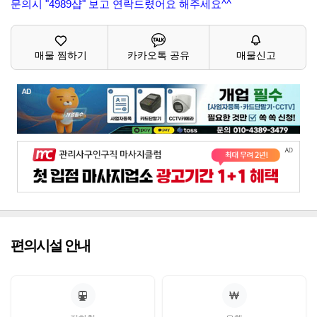
문의시 "4989샵" 보고 연락드렸어요 해주세요^^
매물 찜하기
카카오톡 공유
매물신고
편의시설 안내