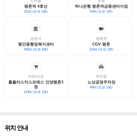
지하철
은행
평촌역 4호선
하나은행 평촌역금융센터지점
111m (도보 2분)
53m (도보 1분)
관공서
영화관
평안동행정복지센터
CGV 평촌
435m (도보 6분)
116m (도보 2분)
마트/시장
주차장
홈플러스익스프레스 안양평촌3
노상공영주차장
점
49m (도보 1분)
124m (도보 2분)
위치 안내