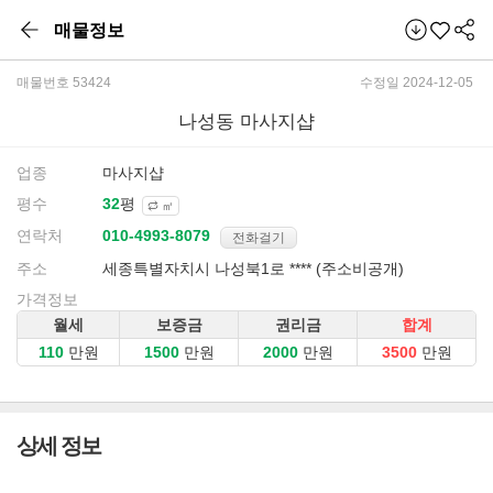
매물정보
매물번호 53424
수정일 2024-12-05
나성동 마사지샵
업종
마사지샵
평수
평
㎡
연락처
전화걸기
주소
세종특별자치시 나성북1로 **** (주소비공개)
가격정보
월세
보증금
권리금
합계
만원
만원
만원
만원
상세 정보