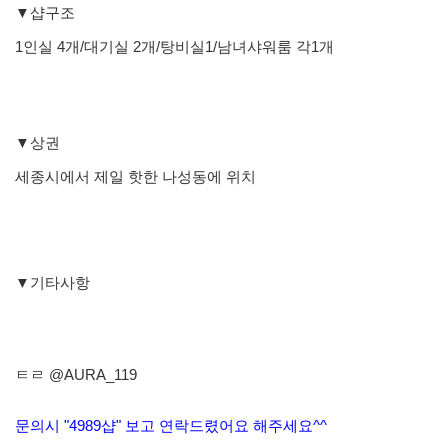
▼샵구조
1인실 4개/대기실 2개/탕비실1/남녀샤워룸 각1개
▼상권
세종시에서 제일 핫한 나성동에 위치
▼기타사항
ㅌㄹ @AURA_119
문의시 "4989샵" 보고 연락드렸어요 해주세요^^