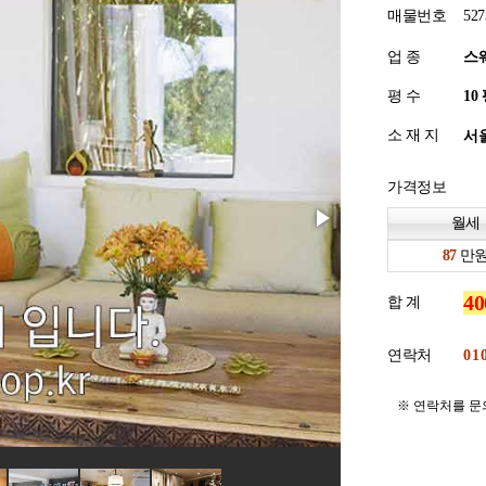
매물번호
527
업 종
스
평 수
소 재 지
서울
가격정보
월세
만
합 계
연락처
※ 연락처를 문