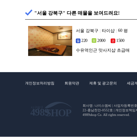
"서울 강북구" 다른 매물을 보여드려요!
서울 강북구
|
타이샵
|
평
수유역인근 맛사지샵 초급매
개인정보처리방침
회원약관
제휴 및 광고문의
세금
회사명: 나이스엠씨 | 사업자등록번호 : 5
22-충남천안-0552호 | 개인정보책임자(CP
4989shop Co. All rights reserved.