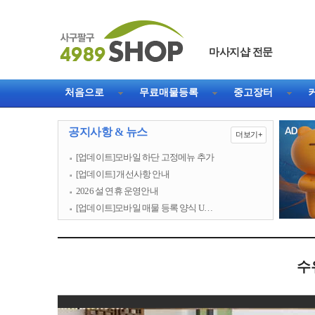
마사지샵 전문
처음으로
무료매물등록
중고장터
공지사항 & 뉴스
더보기+
[업데이트]모바일 하단 고정메뉴 추가
[업데이트] 개선사항 안내
2026 설 연휴 운영안내
[업데이트]모바일 매물 등록 양식 U…
수