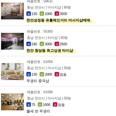
매물번호 : 59632
충남 천안시 |
마사지샵 |
80평
130
1000
3500
월
보
권
천안성정동 유흥메인거리 마사지샵매매
매물번호 : 55300
충남 천안시 |
타이샵 |
60평
240
3000
2500
월
보
권
천안 청당동 최고상권 타이샵
매물번호 : 61058
충남 천안시 |
마사지샵 |
50평
130
2000
없음
월
보
권
무권리 중국샵
매물번호 : 61008
충남 천안시 |
마사지샵 |
50평
75
1000
없음
월
보
권
월세 싼 무권리