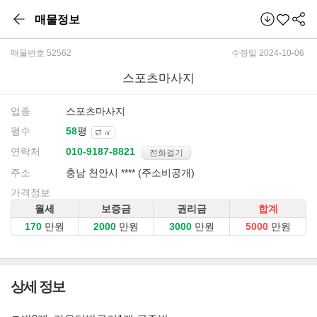
매물정보
매물번호 52562
수정일 2024-10-06
스포츠마사지
업종
스포츠마사지
평수
평
㎡
연락처
전화걸기
주소
충남 천안시 **** (주소비공개)
가격정보
월세
보증금
권리금
합계
만원
만원
만원
만원
상세 정보