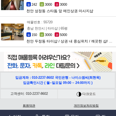
242
3000
3000
월
보
권
천안 성정동 스타돔 앞 메인상권 마사지샵
매물번호 : 55720
충남 천안시 |
타이샵 |
65평
150
3000
5000
월
보
권
천안 두정동 타이샵 / 상권 내 중심위치 / 깨끗한 샵/ 운영 중
입금계좌 : 010-2237-8602 국민은행 - 나이스엠씨(최현욱)
입금확인시간 ( 월~일요일 09:00 ~ 24:00까지 )
고객센터: 010-2237-8602
다크모드
회원약관
개인정보처리방침
회사명: 나이스엠씨 | 사업자등록번호 : 566-42-00631 | 주소: 충남 천안시 서북구 쌍용17길