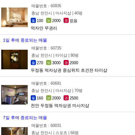
매물번호 : 60935
충남 천안시 |
마사지샵 |
40평
100
2000
없음
월
보
권
먹자안 무권리
1일 후에 종료되는 매물
매물번호 : 60735
충남 천안시 |
타이샵 |
80평
270
3000
2000
월
보
권
두정동 먹자상권 중심위치 초건전 타이샵
매물번호 : 60691
충남 천안시 |
마사지샵 |
70평
160
2000
2500
월
보
권
천안 두정동 먹자상권 마사지샵
7일 후에 종료되는 매물
매물번호 : 60031
충남 천안시 |
스포츠 |
66평