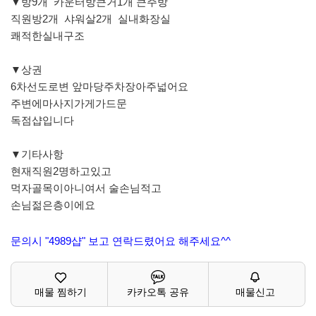
▼방9개 카운터방큰거1개 큰주방
직원방2개 샤워살2개 실내화장실
쾌적한실내구조
▼상권
6차선도로변 앞마당주차장아주넓어요
주변에마사지가게가드문
독점샵입니다
▼기타사항
현재직원2명하고있고
먹자골목이아니여서 술손님적고
손님젊은층이에요
문의시 "4989샵" 보고 연락드렸어요 해주세요^^
매물 찜하기
카카오톡 공유
매물신고