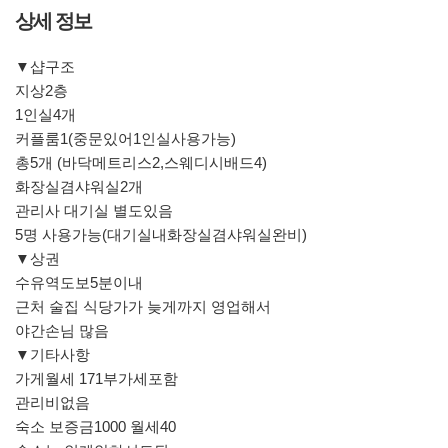
상세 정보
▼샵구조
지상2층
1인실4개
커플룸1(중문있어1인실사용가능)
총5개 (바닥메트리스2,스웨디시배드4)
화장실겸샤워실2개
관리사 대기실 별도있음
5명 사용가능(대기실내화장실겸샤워실완비)
▼상권
수유역도보5분이내
근처 술집 식당가가 늦게까지 영업해서
야간손님 많음
▼기타사항
가게월세 171부가세포함
관리비없음
숙소 보증금1000 월세40