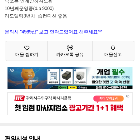
숙소는 인계안하셔도됨
10년째운영중(d.b 9000)
리모델링3년차 숍컨디션 좋음
문의시 "4989샵" 보고 연락드렸어요 해주세요^^
매물 찜하기
카카오톡 공유
매물신고
편의시설 안내