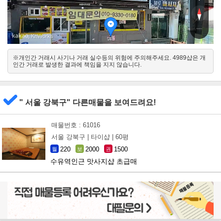
, KnWorks
※개인간 거래시 사기나 거래 실수등의 위험에 주의해주세요. 4989샵은 개
서
인간 거래로 발생한 결과에 책임을 지지 않습니다.
동
" 서울 강북구" 다른매물을 보여드려요!
매물번호 : 61016
서울 강북구 |
타이샵 |
60평
220
2000
1500
월
보
권
수유역인근 맛사지샵 초급매