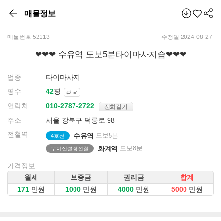
매물정보
매물번호 52113
수정일 2024-08-27
❤❤❤ 수유역 도보5분타이마사지숍❤❤❤
업종
타이마사지
평수
평
㎡
연락처
전화걸기
주소
서울 강북구 덕릉로 98
전철역
수유역
도보5분
4호선
화계역
도보8분
우이신설경전철
가격정보
월세
보증금
권리금
합계
만원
만원
만원
만원