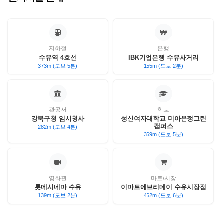
지하철
은행
수유역 4호선
IBK기업은행 수유사거리
373m (도보 5분)
155m (도보 2분)
관공서
학교
강북구청 임시청사
성신여자대학교 미아운정그린
캠퍼스
282m (도보 4분)
369m (도보 5분)
영화관
마트/시장
롯데시네마 수유
이마트에브리데이 수유시장점
139m (도보 2분)
462m (도보 6분)