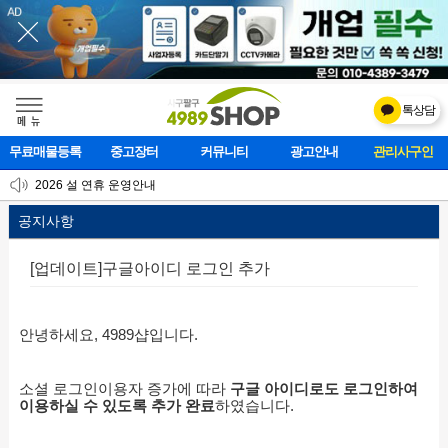
톡상담
메    뉴
무료매물등록
중고장터
커뮤니티
광고안내
관리사구인
[업데이트] 개선사항 안내
2026 설 연휴 운영안내
[업데이트]모바일 하단 고정메뉴 추가
공지사항
[업데이트]구글아이디 로그인 추가
본문
안녕하세요, 4989샵입니다.
소셜 로그인이용자 증가에 따라
구글 아이디로도 로그인하여
이용하실 수 있도록 추가 완료
하였습니다.