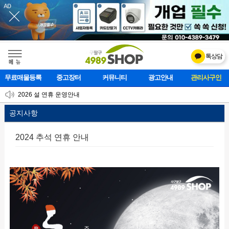
톡상담
메    뉴
무료매물등록
중고장터
커뮤니티
광고안내
관리사구인
[업데이트] 개선사항 안내
2026 설 연휴 운영안내
[업데이트]모바일 하단 고정메뉴 추가
공지사항
2024 추석 연휴 안내
본문