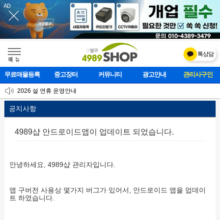
톡상담
메    뉴
무료매물등록
중고장터
커뮤니티
광고안내
관리사구인
[업데이트] 개선사항 안내
2026 설 연휴 운영안내
[업데이트]모바일 하단 고정메뉴 추가
공지사항
4989샵 안드로이드앱이 업데이트 되었습니다.
본문
안녕하세요, 4989샵 관리자입니다.
앱 구버전 사용상 몇가지 버그가 있어서, 안드로이드 앱을 업데이
트 하였습니다.