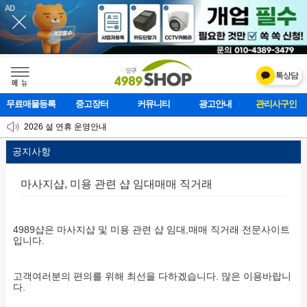
톡상담
메    뉴
무료매물등록
중고장터
커뮤니티
광고안내
관리사구인
[업데이트] 개선사항 안내
2026 설 연휴 운영안내
[업데이트]모바일 하단 고정메뉴 추가
공지사항
마사지샵, 미용 관련 샵 임대매매 직거래
본문
4989샵은 마사지샵 및 미용 관련 샵 임대,매매 직거래 전문사이트
입니다.
고객여러분의 편의를 위해 최선을 다하겠습니다. 많은 이용바랍니
다.